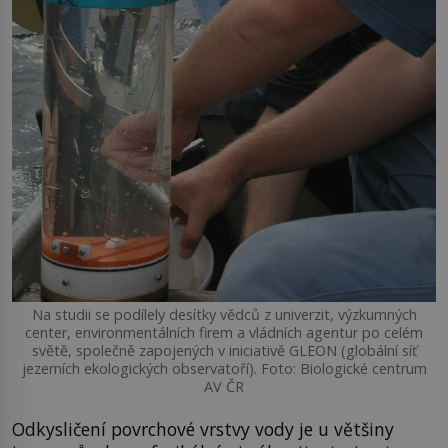
Na studii se podílely desítky vědců z univerzit, výzkumných
center, environmentálních firem a vládních agentur po celém
světě, společně zapojených v iniciativě GLEON (globální síť
jezerních ekologických observatoří). Foto: Biologické centrum
AV ČR
Odkysličení povrchové vrstvy vody je u většiny