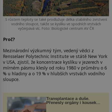
S růstem teploty se také prodlužuje délka stabilního zvrstvení
vodního sloupce, takže se kyslíku ve spodních vrstvách
vyčerpává víc. Foto: Biologické centrum AV ČR
Proč?
Mezinárodní výzkumný tým, vedený vědci z
Rensselaer Polytechnic Institute ve státě New York
v USA, zjistil, že koncentrace kyslíku v jezerech v
mírném pásmu klesly od roku 1980 v průměru o 6
% u hladiny a o 19 % v hlubších vrstvách vodního
sloupce.
Transplantace a duše.
Přenesly orgány i kousek
osobnosti dárce?