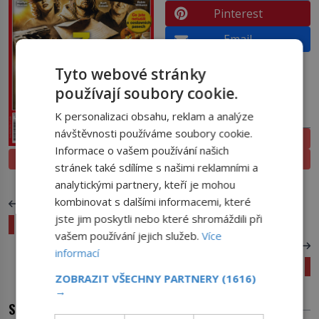
Pinterest
Email
Tyto webové stránky
používají soubory cookie.
K personalizaci obsahu, reklam a analýze
PŘEDPLATNÉ
návštěvnosti používáme soubory cookie.
ELEKTRONICKÉ
Informace o vašem používání našich
PROLISTOVAT
TIŠTĚNÉ
stránek také sdílíme s našimi reklamními a
analytickými partnery, kteří je mohou
kombinovat s dalšími informacemi, které
PŘEDCHOZÍ ČLÁNEK
jste jim poskytli nebo které shromáždili při
V Malajsii budou klonovat
vašem používání jejich služeb.
Více
DALŠÍ ČLÁNEK
informací
Ženy po boku mužů
ZOBRAZIT VŠECHNY PARTNERY
(1616)
→
SOUVISEJÍCÍ ČLÁNKY