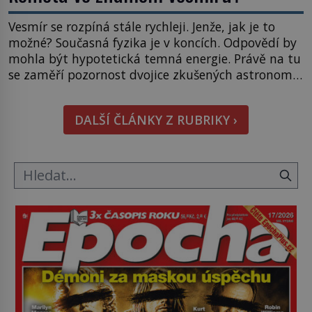
Vesmír se rozpíná stále rychleji. Jenže, jak je to
možné? Současná fyzika je v koncích. Odpovědí by
mohla být hypotetická temná energie. Právě na tu
se zaměří pozornost dvojice zkušených astronomů.
Namísto ní ale objeví něco mnohem
hmatatelnějšího. Naprosto rekordní kometu!
DALŠÍ ČLÁNKY Z RUBRIKY ›
Astronomové Pedro Bernardinelli a Gary Bernstein
mravenčí prací zkoumají archivní snímky v rámci
Průzkumu temné energie […]