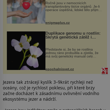
Ročně jsou v nemocnicích
transplantovány tisíce orgánů. Je-li
operace úspěšná, lidské tělo přijme
darovaný orgán za své a pacient
může vést plnohodnotný život. Ale co
když při transplantaci nepřijímám...
enigmaplus.cz
Duplikace genomu u rostlin:
Skrytá genetická zátěž i
evoluční výhoda
Představte si, že by se rostlina
jednou ráno probudila a zjistila, že
má svůj genetický manuál celý
dvakrát. Přesně to se občas v
přírodě stane – a podle nového
výzkumu to může být pro druhy
epochalnisvet.cz
vstupenka...
Jezera tak ztrácejí kyslík 3–9krát rychleji než
oceány, což je rychlost poklesu, při které brzy
začne docházet k zásadnímu ovlivnění vodního
ekosystému jezer a nádrží.