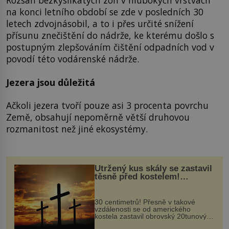
Rozsah bezkyslíkatých zón v hlubokých vrstvách
na konci letního období se zde v posledních 30
letech zdvojnásobil, a to i přes určité snížení
přísunu znečištění do nádrže, ke kterému došlo s
postupným zlepšováním čištění odpadních vod v
povodí této vodárenské nádrže.
Jezera jsou důležitá
Ačkoli jezera tvoří pouze asi 3 procenta povrchu
Země, obsahují nepoměrně větší druhovou
rozmanitost než jiné ekosystémy.
Utržený kus skály se zastavil
těsně před kostelem!
Ochránila ho boží síla?
30 centimetrů! Přesně v takové
vzdálenosti se od amerického
kostela zastavil obrovský 20tunový
balvan, který se v květnu 2014