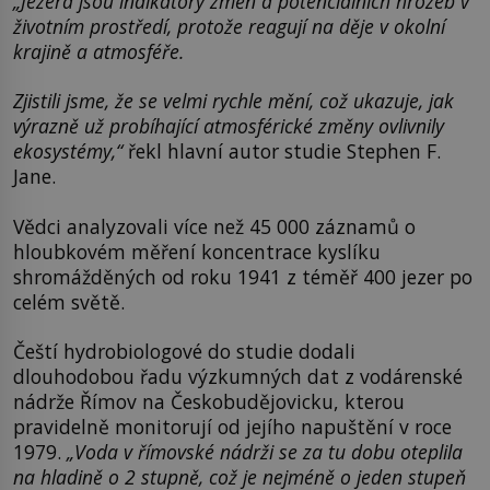
„Jezera jsou indikátory změn a potenciálních hrozeb v
životním prostředí, protože reagují na děje v okolní
krajině a atmosféře.
Zjistili jsme, že se velmi rychle mění, což ukazuje, jak
výrazně už probíhající atmosférické změny ovlivnily
ekosystémy,“
řekl hlavní autor studie Stephen F.
Jane.
Vědci analyzovali více než 45 000 záznamů o
hloubkovém měření koncentrace kyslíku
shromážděných od roku 1941 z téměř 400 jezer po
celém světě.
Čeští hydrobiologové do studie dodali
dlouhodobou řadu výzkumných dat z vodárenské
nádrže Římov na Českobudějovicku, kterou
pravidelně monitorují od jejího napuštění v roce
1979.
„Voda v římovské nádrži se za tu dobu oteplila
na hladině o 2 stupně, což je nejméně o jeden stupeň