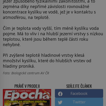
jezer způsobeno fyzikálními zákonitostmi, a to
zejména díky nepřímé závislosti rovnovážné
koncentrace kyslíku ve vodě, jež je v kontaktu s
atmosférou, na teplotě.
Čím je teplota vody vyšší, tím méně kyslíku voda
pojme. Má to vliv i na hlubší jezerní vrstvy s nízkou
teplotou, které jsou během teplé části roku
nehybné.
Při zvýšené teplotě hladinové vrstvy klesá
množství kyslíku, které do hlubších vrstev od
hladiny proniká.
Foto: Biologické centrum AV ČR
PRÁVĚ V PRODEJI
SDÍLEJTE ČLÁNEK
Facebook
Twitter