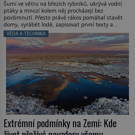
Šumí ve větru na březích rybníků, ukrývá vodní
ptáky a mnozí kolem něj procházejí bez
povšimnutí. Přesto právě rákos pomáhal stavět
domy, vyrábět lodě, zapisovat první texty a
inspiroval řadu pověstí. Tato skromná, ale
VĚDA A TECHNIKA
užitečná rostlina provází člověka už tisíce let.
Většina lidí vnímá rákos jen jako obyčejnou kulisu
letního koupání. Stačí se však podívat […]
Extrémní podmínky na Zemi: Kde
život přežívá navzdory všemu