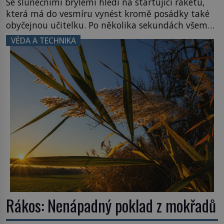
Se slunečními brýlemi hledí na startující raketu,
která má do vesmíru vynést kromě posádky také
obyčejnou učitelku. Po několika sekundách všem
ztuhnou úsměvy, stroj totiž exploduje. Jejich
VĚDA A TECHNIKA
konstrukce není z levného kraje, daňové
poplatníky stojí miliardy dolarů. Na druhou stranu
zvládnou jen představitelné věci. Na malé kousky
Název: Columbia První […]
Rákos: Nenápadný poklad z mokřadů