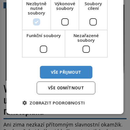
Nezbytně
Výkonové
Soubory
VĚDA A TECHNIKA
nutné
soubory
cílení
soubory
Funkční soubory
Nezařazené
soubory
VŠE PŘIJMOUT
Výbuch, muzeum a promenáda v
VŠE ODMÍTNOUT
ulicích. Pět osudů nejslavnějších
ZOBRAZIT PODROBNOSTI
raketoplánů
Ani zima nezkazí přítomným slavnostní okamžik.