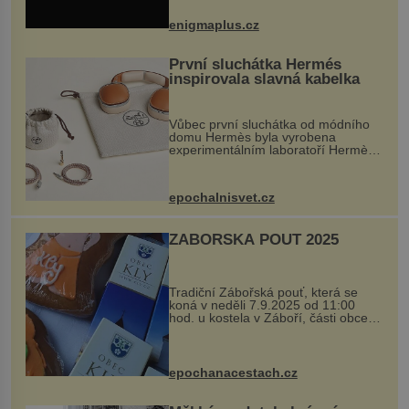
nečekaně odtrhl od nedaleké skály
při její demolici. Podle místních stojí
enigmaplus.cz
...
První sluchátka Hermés
inspirovala slavná kabelka
Vůbec první sluchátka od módního
domu Hermès byla vyrobena
experimentálním laboratoří Hermès
Ateliers Horizons. Elegantní gadget
si vyžádal dva roky vývoje a chlubí
se ručně šitou hovězí kůží a
epochalnisvet.cz
kovový...
ZÁBOŘSKÁ POUŤ 2025
Tradiční Zábořská pouť, která se
koná v neděli 7.9.2025 od 11:00
hod. u kostela v Záboří, části obce
Kly u Mělníka. V programu naleznete
komentovanou prohlídku kostela,
dobovou hudbu, řemesla, atrakce...
epochanacestach.cz