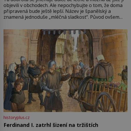
objevili v obchodech. Ale nepochybujte o tom, že doma
připravená bude ještě lepší. Název je španělský a
znamená jednoduše „mléčná sladkost“. Původ ovšem
není úplně jednoznačný, o autorství této receptury se
pře hned několik latinskoamerických zemí a k tomu
Francie, kde se traduje,
historyplus.cz
Ferdinand I. zatrhl šizení na tržištích