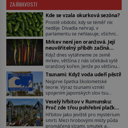
ZAJÍMAVOSTI
Kde se vzala okurková sezóna?
Prostě období, kdy se téměř nic
neděje. Divadla nehrají, v
parlamentu se nehlasuje, všichni
jsou na dovolené a média tak
Mrkev není jen oranžová. Její
nemají o čem mluvit a psát. A
neuvěřitelný příběh začíná
vymýšlejí si proto témata, které
fialovou barvou
Když dnes vytáhneme ze země
nikoho nezajímají. Proč je však ona
mrkev, většina z nás očekává sytě
letní doba spojovaná zrovna s
oranžový kořen. Jenže po většinu
okurkami? Okurkovou sezónu
své historie je mrkev všechno
známe už od poloviny 19. století,
Tsunami: Když voda udeří pěstí!
možné, jen ne oranžová. Je fialová,
ovšem jako Češi […]
Nejprve špetka školometské
žlutá, bílá, někdy dokonce téměř
teorie. Výraz tsunami vznikl
černá. Až díky stovkám let
spojením japonských slov tsu
pečlivého šlechtění se z ní stává
(přístav) a nami (vlna). Jedná se o
zelenina, bez které si českou
Veselý hřbitov v Rumunsku:
dlouhou vlnu, která je na volném
zahradu ani nedokážeme
Proč zde třou pohřební plačky
moři takřka nepostřehnutelná.
představit. Její příběh je […]
bídu s nouzí?
Hřbitov jako jeviště pro mystérium
Ačkoli je vlnová délka tsunami i 300
smrti. Mezi hrobovými místy půda
kilometrů, výška vlny na volném
promáčená slzami, smutek a
moři je maximálně 1,5 metru.