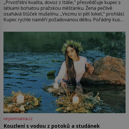
„Prvotřídní kvalita, dovoz z Itálie,“ přesvědčuje kupec s
látkami bohatou pražskou měšťanku. Žena pečlivě
osahává štůček mušelínu. „Vezmu si pět loket,“ prohlásí.
Kupec rychle naměří požadovanou délku. Pořádný kus
mu přitom zůstane za prsty… „Na šaty ho bude málo,
milostpaní. Stačí jenom na sukni,“ zhodnotí švadlena
množství růžového mušelínu. „Ošidili vás, podívejte.“
Vezme do ruky dřevěnou
nejsemsama.cz
Kouzlení s vodou z potoků a studánek