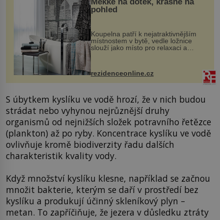
Měkké na dotek, krásné na
pohled
Koupelna patří k nejatraktivnějším
místnostem v bytě, vedle ložnice
slouží jako místo pro relaxaci a
odpočinek. Koupelnový textil –
ručníky, osušky a koberečky –
mohou jako mávnutím kouzelného
rezidenceonline.cz
proutku...
S úbytkem kyslíku ve vodě hrozí, že v nich budou
strádat nebo vyhynou nejrůznější druhy
organismů od nejnižších složek potravního řetězce
(plankton) až po ryby. Koncentrace kyslíku ve vodě
ovlivňuje kromě biodiverzity řadu dalších
charakteristik kvality vody.
Když množství kyslíku klesne, například se začnou
množit bakterie, kterým se daří v prostředí bez
kyslíku a produkují účinný skleníkový plyn –
metan. To zapříčiňuje, že jezera v důsledku ztráty