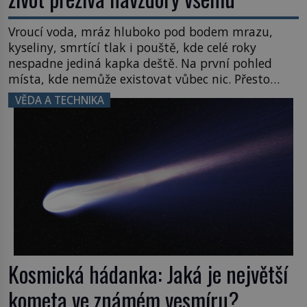
Vroucí voda, mráz hluboko pod bodem mrazu,
kyseliny, smrtící tlak i pouště, kde celé roky
nespadne jediná kapka deště. Na první pohled
místa, kde nemůže existovat vůbec nic. Přesto
právě tady vědci objevují organismy, které
VĚDA A TECHNIKA
posouvají hranice života. Každý nový nález mění
naše představy o tom, co všechno dokáže příroda a
napovídá, kde bychom jednou […]
Kosmická hádanka: Jaká je největší
kometa ve známém vesmíru?