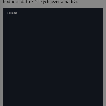
hodnotil data z českých jezer a nádrží.
Reklama