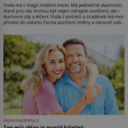
Voda má v magii zvláštní místo. Má jedinečné vlastnosti,
které pro vás mohou být nejen zdrojem osvěžení, ale i
duchovní síly a léčení. Voda z potoků a studánek má moc
přinést do vašeho života pozitivní změny a obnovit vaši
energii. Využitím těchto přírodních zdrojů v magii
můžete obohatit své rituály a přinést do svého života
větší harmonii a klid. Je důležité
skutecnepribehy.cz
Ten můj chlap je prostě báječný