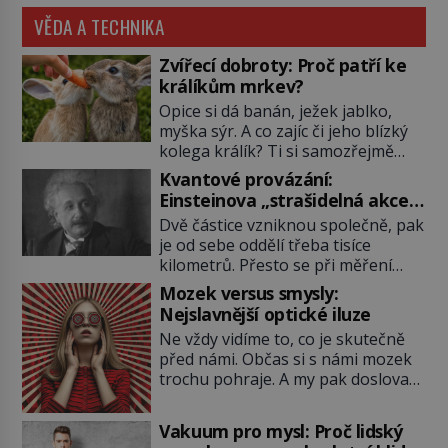
VĚDA A TECHNIKA
Zvířecí dobroty: Proč patří ke
králíkům mrkev?
Opice si dá banán, ježek jablko,
myška sýr. A co zajíc či jeho blízký
kolega králík? Ti si samozřejmě
pochutnají na mrkvi! Proč jsou
Kvantové provázání:
podobné představy o potravě
Einsteinova „strašidelná akce
zvířat často spíš mýty? Pokud máte
na dálku“ dál mate i fascinuje
Dvě částice vzniknou společně, pak
doma králíka, mrkev mu dát
vědce
je od sebe oddělí třeba tisíce
můžete. A nejspíš mu i bude
kilometrů. Přesto se při měření
chutnat, ovšem měl by ji mít jen
chovají, jako by mezi nimi
jako občasný pamlsek. […]
Mozek versus smysly:
existovalo neviditelné pouto. Albert
Nejslavnější optické iluze
Einstein tomu s jistou dávkou
Ne vždy vidíme to, co je skutečně
ironie říká „strašidelná akce na
před námi. Občas si s námi mozek
dálku“ a dlouhá desetiletí věří, že
trochu pohraje. A my pak doslova
musí existovat jednodušší
nevěříme vlastním očím! Jak
vysvětlení. Moderní experimenty
vznikají ty nejpodivnější optické
však ukazují, že kvantový svět
Vakuum pro mysl: Proč lidský
iluze? Soustřeď se na to hlavní!
funguje jinak, než […]