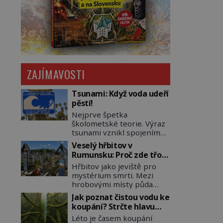
ZAJÍMAVOSTI
Tsunami: Když voda udeří
pěstí!
Nejprve špetka
školometské teorie. Výraz
tsunami vznikl spojením
japonských slov tsu
Veselý hřbitov v
(přístav) a nami (vlna).
Rumunsku: Proč zde třou
Jedná se o dlouhou vlnu,
pohřební plačky bídu s
Hřbitov jako jeviště pro
která je na volném moři
nouzí?
mystérium smrti. Mezi
takřka nepostřehnutelná.
hrobovými místy půda
Ačkoli je vlnová délka
promáčená slzami, smutek
tsunami i 300 kilometrů,
Jak poznat čistou vodu ke
a vědomí konečnosti lidské
výška vlny na volném moři
koupání? Strčte hlavu
existence. Jsou ale výjimky,
je maximálně 1,5 metru.
pod hladinu!
Léto je časem koupání
kde pohřební plačky
Máme se podobné obří