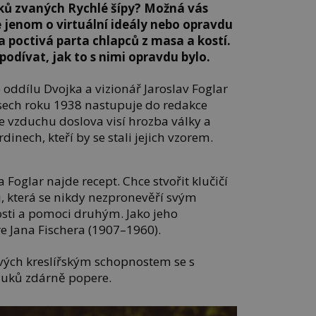
uků zvaných Rychlé šípy? Možná vás
e jenom o virtuální ideály nebo opravdu
a poctivá parta chlapců z masa a kostí.
odívat, jak to s nimi opravdu bylo.
oddílu Dvojka a vizionář Jaroslav Foglar
sech roku 1938 nastupuje do redakce
e vzduchu doslova visí hrozba války a
dinech, kteří by se stali jejich vzorem.
a Foglar najde recept. Chce stvořit klučičí
, která se nikdy nezpronevěří svým
osti a pomoci druhým. Jako jeho
e Jana Fischera (1907–1960).
 svých kreslířským schopnostem se s
luků zdárně popere.