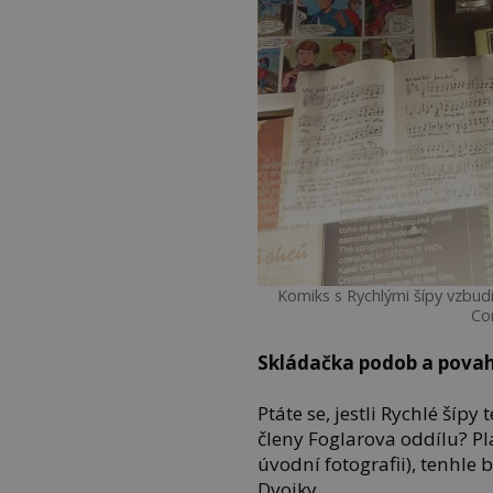
Komiks s Rychlými šípy vzbud
Co
Skládačka podob a pova
Ptáte se, jestli Rychlé šípy
členy Foglarova oddílu? Pla
úvodní fotografii), tenhle
Dvojky.