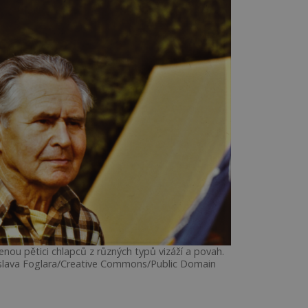
enou pětici chlapců z různých typů vizáží a povah.
slava Foglara/Creative Commons/Public Domain