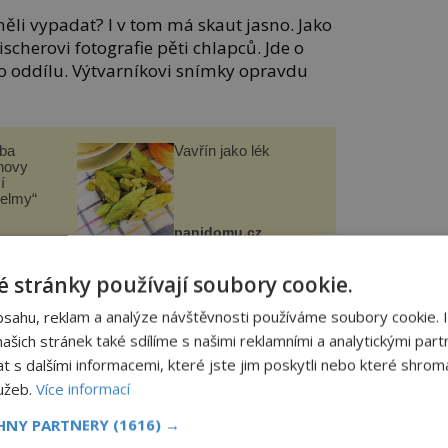
měli vypadat? I v tom má skaut jasno. Jako
ischerovi fotografie pěti chlapců. Jde o
o oddílu. Výtvarníkovi snímky opravdu
čba
Vavřín jako lék
novy
í
helmy“
panidomu.cz
 stránky používají soubory cookie.
stí, že kreslená postava v příběhu mu
ení to ale tak jednoduché. Chlapcovo
bsahu, reklam a analýze návštěvnosti používáme soubory cookie. 
šechno musí odsouhlasit jeho maminka.
šich stránek také sdílíme s našimi reklamními a analytickými partn
s dalšími informacemi, které jste jim poskytli nebo které shromá
ou, že jí Foglar svatosvatě slíbí, že
lužeb.
Více informací
ádný lotr, ale naopak vzorný a čestný
CHNY PARTNERY
(1616) →
e Jmenuje Jindra Hojer.