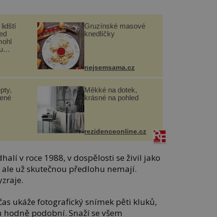
lidští
Gruzínské masové
řed
knedlíčky
mohl
u
nejsemsama.cz
pty,
Měkké na dotek,
lené
krásné na pohled
rezidenceonline.cz
halí v roce 1988, v dospělosti se živil jako
ce ale už skutečnou předlohu nemají.
zraje.
as ukáže fotografický snímek pěti kluků,
m hodně podobní. Snaží se všem