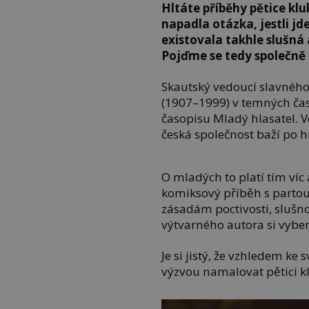
Hltáte příběhy pětice kl
napadla otázka, jestli jd
existovala takhle slušná 
Pojďme se tedy společně p
Skautský vedoucí slavného 
(1907–1999) v temných ča
časopisu Mladý hlasatel. V
česká společnost baží po hr
O mladých to platí tím víc 
komiksový příběh s partou
zásadám poctivosti, slušn
výtvarného autora si vyber
Je si jistý, že vzhledem ke
výzvou namalovat pětici k