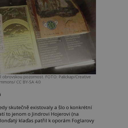
il obrovskou pozornost. FOTO: Palickap/Creative
mmons/ CC BY-SA 4.0
h
 tedy skutečně existovaly a šlo o konkrétní
tí to jenom o Jindrovi Hojerovi (na
 blonďatý klaďas patřil k oporám Foglarovy