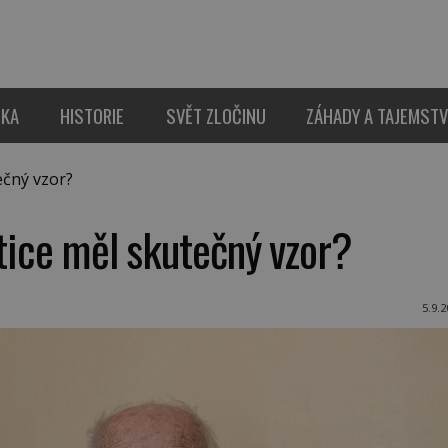
IKA
HISTORIE
SVĚT ZLOČINU
ZÁHADY A TAJEMSTV
ečný vzor?
ětice měl skutečný vzor?
5.9.