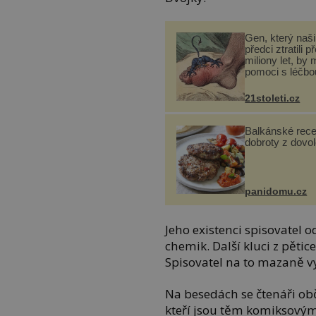
Gen, který naši 
předci ztratili p
miliony let, by 
pomoci s léčbo
„nemoci králů“
21stoleti.cz
Balkánské rece
dobroty z dovo
panidomu.cz
Jeho existenci spisovatel od
chemik. Další kluci z pěti
Spisovatel na to mazaně vy
Na besedách se čtenáři obč
kteří jsou těm komiksový