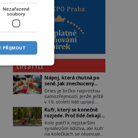
Nezařazené
soubory
E PŘIJMOUT
LIFESTYLE
Nápoj, která chutná po
seně. Jak znechucený
Američan vymyslel brčko
Dnes je brčko naprostou
samozřejmostí. Jenže ještě
v 19. století lidé upíjejí
limonády i koktejly dutými
Kufr, který se konečně
stébly žita nebo žitné
rozjede. Proč lidé čekají
slámy. Fungují sice dobře,
na kolečka téměř pět
Kolo patří k nejstarším
mají ale jednu
tisíc let?
vynálezům lidstva, ale kufr
nepříjemnou vlastnost po
na kolečkách se objevuje
chvíli se rozmáčejí a nápoji