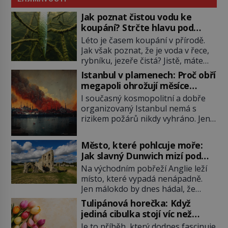
Jak poznat čistou vodu ke
koupání? Strčte hlavu pod
hladinu!
Léto je časem koupání v přírodě.
Jak však poznat, že je voda v řece,
rybníku, jezeře čistá? Jistě, máte
možnost využít informace
Istanbul v plamenech: Proč obří
hygieniků či podrobit křížovému
megapoli ohrožují měsíce
výslechu provozovatele přírodního
smaženého lilku?
I současný kosmopolitní a dobře
koupaliště. Existuje ale ještě jiná
organizovaný Istanbul nemá s
alternativa. Jaká? Podívat se pod
rizikem požárů nikdy vyhráno. Jen
hladinu a zjistit, kdo si onu
těžko si tak člověk dokáže
konkrétní vodní lokalitu oblíbil už
představit, jaká požární rizika
dávno před vámi. Říká se jim
Město, které pohlcuje moře:
skrýval Istanbul časů minulých. Jak
bioindikátory […]
Jak slavný Dunwich mizí pod
čelilo město v minulosti potenciální
hladinou
Na východním pobřeží Anglie leží
ohnivé katastrofě a proč jsou zde
místo, které vypadá nenápadně.
stále tolik obávány měsíce
Jen málokdo by dnes hádal, že
smaženého lilku? První hasičský
právě zde kdysi stojí jeden z
sbor se v Istanbulu objevuje v roce
Tulipánová horečka: Když
nejvýznamnějších anglických
1714 a […]
jediná cibulka stojí víc než
přístavů. Středověký Dunwich
honosný dům
Je to příběh, který dodnes fascinuje