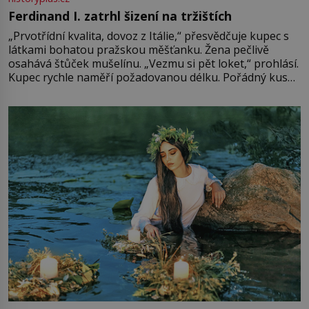
Ferdinand I. zatrhl šizení na tržištích
„Prvotřídní kvalita, dovoz z Itálie,“ přesvědčuje kupec s
látkami bohatou pražskou měšťanku. Žena pečlivě
osahává štůček mušelínu. „Vezmu si pět loket,“ prohlásí.
Kupec rychle naměří požadovanou délku. Pořádný kus
mu přitom zůstane za prsty… „Na šaty ho bude málo,
milostpaní. Stačí jenom na sukni,“ zhodnotí švadlena
množství růžového mušelínu. „Ošidili vás, podívejte.“
Vezme do ruky dřevěnou