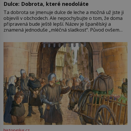
Dulce: Dobrota, které neodoláte
Ta dobrota se jmenuje dulce de leche a možná už jste ji
objevili v obchodech. Ale nepochybujte o tom, že doma
připravená bude ještě lepší. Název je španělský a
znamená jednoduše „mléčná sladkost“. Původ ovšem
není úplně jednoznačný, o autorství této receptury se
pře hned několik latinskoamerických zemí a k tomu
Francie, kde se traduje,
historyplus.cz