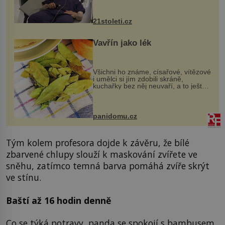
však vyžaduje vysoce invazivní
zákrok. Ultrazvuk zase není vhodný
k dostatečně přesnému zacílení ...
21stoleti.cz
Vavřín jako lék
Všichni ho známe, císařové, vítězové
i umělci si jím zdobili skráně,
kuchařky bez něj neuvaří, a to ještě
nevíte, že bobkový list může výrazně
zmírnit některé naše neduhy.
Obsahuje v malém množství ně...
panidomu.cz
Tým kolem profesora dojde k závěru, že bílé
zbarvené chlupy slouží k maskování zvířete ve
sněhu, zatímco temná barva pomáhá zvíře skrýt
ve stínu.
Baští až 16 hodin denně
Co se týká potravy, panda se spokojí s bambusem.