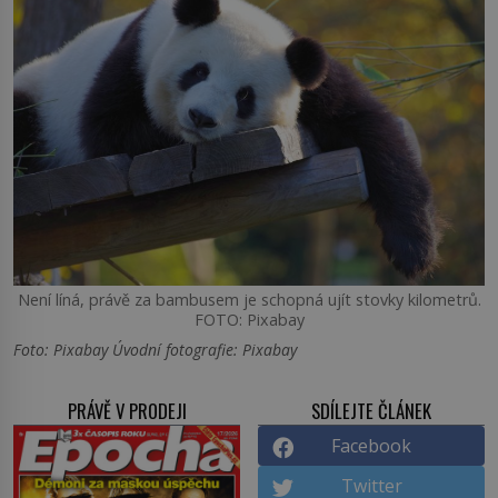
Není líná, právě za bambusem je schopná ujít stovky kilometrů.
FOTO: Pixabay
Foto: Pixabay Úvodní fotografie: Pixabay
PRÁVĚ V PRODEJI
SDÍLEJTE ČLÁNEK
Facebook
Twitter