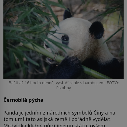
Baští až 16 hodin denně, vystačí si ale s bambusem. FOTO:
Pixabay
Černobílá pýcha
Panda je jedním z národních symbolů Číny a na
tom umí tato asijská země i pořádně vydělat.
Medvídka klidně půjčí jinému státu, ovšem