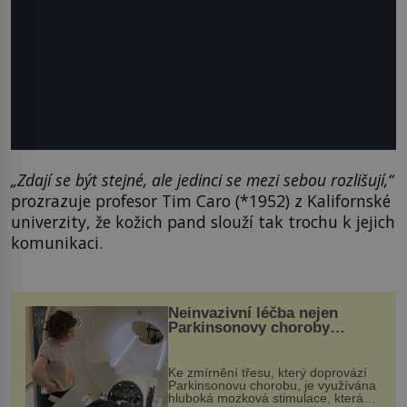
„Zdají se být stejné, ale jedinci se mezi sebou rozlišují,“
prozrazuje profesor Tim Caro (*1952) z Kalifornské
univerzity, že kožich pand slouží tak trochu k jejich
komunikaci.
Neinvazivní léčba nejen
Parkinsonovy choroby
pomocí ultrazvukové
„helmy“
Ke zmírnění třesu, který doprovází
Parkinsonovu chorobu, je využívána
hluboká mozková stimulace, která