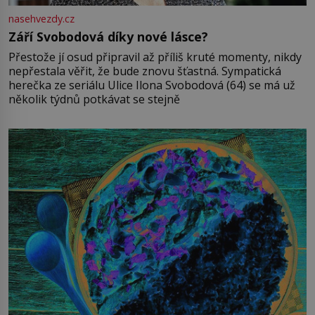
nasehvezdy.cz
Září Svobodová díky nové lásce?
Přestože jí osud připravil až příliš kruté momenty, nikdy
nepřestala věřit, že bude znovu šťastná. Sympatická
herečka ze seriálu Ulice Ilona Svobodová (64) se má už
několik týdnů potkávat se stejně