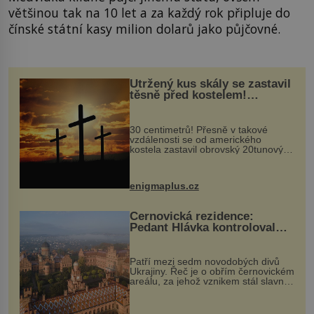
většinou tak na 10 let a za každý rok připluje do
čínské státní kasy milion dolarů jako půjčovné.
Utržený kus skály se zastavil
těsně před kostelem!
Ochránila ho boží síla?
30 centimetrů! Přesně v takové
vzdálenosti se od amerického
kostela zastavil obrovský 20tunový
balvan, který se v květnu 2014
nečekaně odtrhl od nedaleké skály
při její demolici. Podle místních stojí
enigmaplus.cz
...
Černovická rezidence:
Pedant Hlávka kontroloval
každou cihlu
Patří mezi sedm novodobých divů
Ukrajiny. Řeč je o obřím černovickém
areálu, za jehož vznikem stál slavný
český architekt Josef Hlávka. Ten si
na něm dal mimořádně záležet. Jeho
stavební plány by při ...