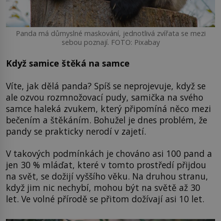
Panda má důmyslné maskování, jednotlivá zvířata se mezi
sebou poznají. FOTO: Pixabay
Když samice štěká na samce
Víte, jak dělá panda? Spíš se neprojevuje, když se
ale ozvou rozmnožovací pudy, samička na svého
samce haleká zvukem, který připomíná něco mezi
bečením a štěkáním. Bohužel je dnes problém, že
pandy se prakticky nerodí v zajetí.
V takových podmínkách je chováno asi 100 pand a
jen 30 % mláďat, které v tomto prostředí přijdou
na svět, se dožijí vyššího věku. Na druhou stranu,
když jim nic nechybí, mohou být na světě až 30
let. Ve volné přírodě se přitom dožívají asi 10 let.