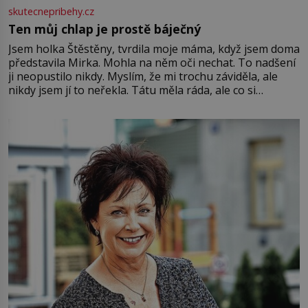
skutecnepribehy.cz
Ten můj chlap je prostě báječný
Jsem holka Štěstěny, tvrdila moje máma, když jsem doma
představila Mirka. Mohla na něm oči nechat. To nadšení
ji neopustilo nikdy. Myslím, že mi trochu záviděla, ale
nikdy jsem jí to neřekla. Tátu měla ráda, ale co si
pamatuji, tak jsme s Mirkem byli zamilovaní mnohem víc.
Jsme spolu moc rádi Tehdy byla jiná doba, když