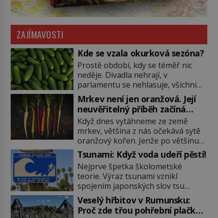
ZAJÍMAVOSTI
Kde se vzala okurková sezóna?
Prostě období, kdy se téměř nic
neděje. Divadla nehrají, v
parlamentu se nehlasuje, všichni
jsou na dovolené a média tak
Mrkev není jen oranžová. Její
nemají o čem mluvit a psát. A
neuvěřitelný příběh začíná
vymýšlejí si proto témata, které
fialovou barvou
Když dnes vytáhneme ze země
nikoho nezajímají. Proč je však ona
mrkev, většina z nás očekává sytě
letní doba spojovaná zrovna s
oranžový kořen. Jenže po většinu
okurkami? Okurkovou sezónu
své historie je mrkev všechno
známe už od poloviny 19. století,
Tsunami: Když voda udeří pěstí!
možné, jen ne oranžová. Je fialová,
ovšem jako Češi […]
Nejprve špetka školometské
žlutá, bílá, někdy dokonce téměř
teorie. Výraz tsunami vznikl
černá. Až díky stovkám let
spojením japonských slov tsu
pečlivého šlechtění se z ní stává
(přístav) a nami (vlna). Jedná se o
zelenina, bez které si českou
Veselý hřbitov v Rumunsku:
dlouhou vlnu, která je na volném
zahradu ani nedokážeme
Proč zde třou pohřební plačky
moři takřka nepostřehnutelná.