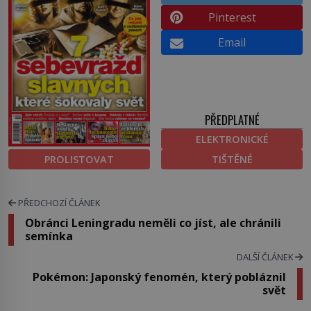
Pinterest
Email
PŘEDPLATNÉ
ELEKTRONICKÉ
PROLISTOVAT
TIŠTĚNÉ
PŘEDCHOZÍ ČLÁNEK
Obránci Leningradu neměli co jíst, ale chránili
semínka
DALŠÍ ČLÁNEK
Pokémon: Japonský fenomén, který pobláznil
svět