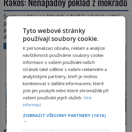
Rákos: Nenápadný poklad z mokřadů
Šumí ve větru na březích rybníků, ukrývá vodní
ptáky a mnozí kolem něj procházejí bez
povšimnutí. Přesto právě rákos pomáhal stavět
Tyto webové stránky
domy, vyrábět lodě, zapisovat první texty a
používají soubory cookie.
inspiroval řadu pověstí. Tato skromná, ale
VĚDA A TECHNIKA
K personalizaci obsahu, reklam a analýze
užitečná rostlina provází člověka už tisíce let.
návštěvnosti používáme soubory cookie.
Většina lidí vnímá rákos jen jako obyčejnou kulisu
Informace o vašem používání našich
letního koupání. Stačí se však podívat […]
stránek také sdílíme s našimi reklamními a
analytickými partnery, kteří je mohou
kombinovat s dalšími informacemi, které
jste jim poskytli nebo které shromáždili při
vašem používání jejich služeb.
Více
informací
ZOBRAZIT VŠECHNY PARTNERY
(1616)
→