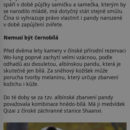
spáří v době půjčky samičku a samečka, kterým by
se narodilo mládě, má dotyčný stát stejně smůlu.
Čína si vyhrazuje právo vlastnit i pandy narozené
v době zapůjčení zvířete.
Nemusí být černobílá
Před dvěma lety kamery v čínské přírodní rezervaci
Wo-lung poprvé zachytí velmi vzácnou, podle
odhadů asi dvouletou, albínskou pandu, která je
skutečně jen bílá. Za sněhový kožíšek může
porucha tvorby melaninu, který určuje zbarvení
kožichu i kůže.
Do té doby se za tzv. albínské zbarvení pandy
považovala kombinace hnědo-bílá. Má ji medvídek
Qizai z čínské záchranné stanice Shaanxi.