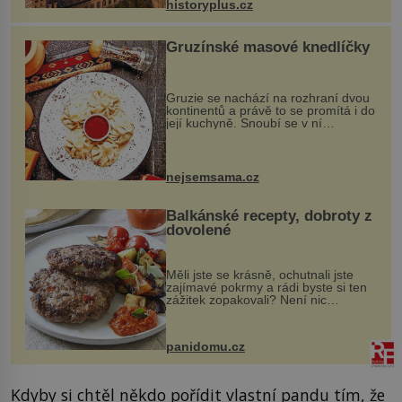
historyplus.cz
Gruzínské masové knedlíčky
Gruzie se nachází na rozhraní dvou
kontinentů a právě to se promítá i do
její kuchyně. Snoubí se v ní
evropské a asijské chutě a díky tomu
vznikají rozmanité a chuťově bohaté
pokrmy, které rozhodně st...
nejsemsama.cz
Balkánské recepty, dobroty z
dovolené
Měli jste se krásně, ochutnali jste
zajímavé pokrmy a rádi byste si ten
zážitek zopakovali? Není nic
snazšího. Pljeskavica (10 porcí)
Možná jste ji ochutnali na dovolené v
bývalé Jugoslávii, lze ji vi...
panidomu.cz
Kdyby si chtěl někdo pořídit vlastní pandu tím, že