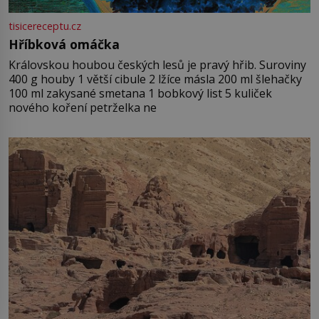
tisicereceptu.cz
Hříbková omáčka
Královskou houbou českých lesů je pravý hřib. Suroviny
400 g houby 1 větší cibule 2 lžíce másla 200 ml šlehačky
100 ml zakysané smetana 1 bobkový list 5 kuliček
nového koření petrželka ne