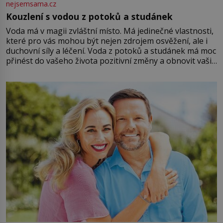
nejsemsama.cz
Kouzlení s vodou z potoků a studánek
Voda má v magii zvláštní místo. Má jedinečné vlastnosti,
které pro vás mohou být nejen zdrojem osvěžení, ale i
duchovní síly a léčení. Voda z potoků a studánek má moc
přinést do vašeho života pozitivní změny a obnovit vaši
energii. Využitím těchto přírodních zdrojů v magii
můžete obohatit své rituály a přinést do svého života
větší harmonii a klid. Je důležité