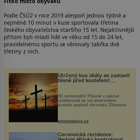
Fitko místo obýváku
Podle ČSÚ2 v roce 2019 alespoň jednou týdně a
nejméně 10 minut v kuse sportovala třetina
českého obyvatelstva staršího 15 let. Nejaktivnější
přitom byli mladí lidé ve věku od 15 do 24 let,
pravidelnému sportu se věnovaly takřka dvě
třetiny z nich.
Utržený kus skály se zastavil
těsně před kostelem!
Ochránila ho boží síla?
30 centimetrů! Přesně v takové
vzdálenosti se od amerického
kostela zastavil obrovský 20tunový
balvan, který se v květnu 2014
nečekaně odtrhl od nedaleké skály
při její demolici. Podle místních stojí
enigmaplus.cz
...
Černovická rezidence:
Pedant Hlávka kontroloval