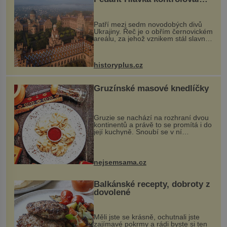
každou cihlu
Patří mezi sedm novodobých divů
Ukrajiny. Řeč je o obřím černovickém
areálu, za jehož vznikem stál slavný
český architekt Josef Hlávka. Ten si
na něm dal mimořádně záležet. Jeho
stavební plány by při ...
historyplus.cz
Gruzínské masové knedlíčky
Gruzie se nachází na rozhraní dvou
kontinentů a právě to se promítá i do
její kuchyně. Snoubí se v ní
evropské a asijské chutě a díky tomu
vznikají rozmanité a chuťově bohaté
pokrmy, které rozhodně st...
nejsemsama.cz
Balkánské recepty, dobroty z
dovolené
Měli jste se krásně, ochutnali jste
zajímavé pokrmy a rádi byste si ten