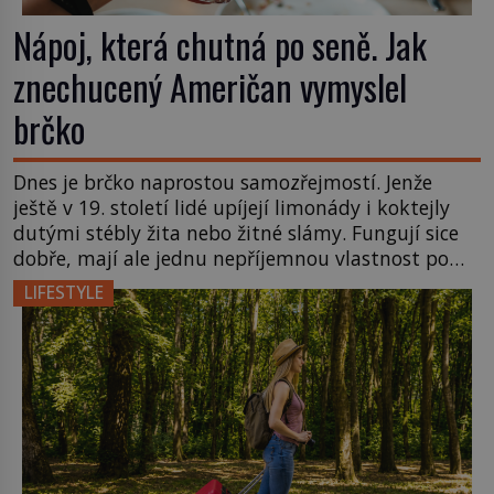
Nápoj, která chutná po seně. Jak
znechucený Američan vymyslel
brčko
Dnes je brčko naprostou samozřejmostí. Jenže
ještě v 19. století lidé upíjejí limonády i koktejly
dutými stébly žita nebo žitné slámy. Fungují sice
dobře, mají ale jednu nepříjemnou vlastnost po
chvíli se rozmáčejí a nápoji dodávají travnatou
LIFESTYLE
příchuť. Právě tahle drobná nepříjemnost přivede
amerického výrobce cigaretových náustků k
nápadu, který změní způsob pití po celém […]