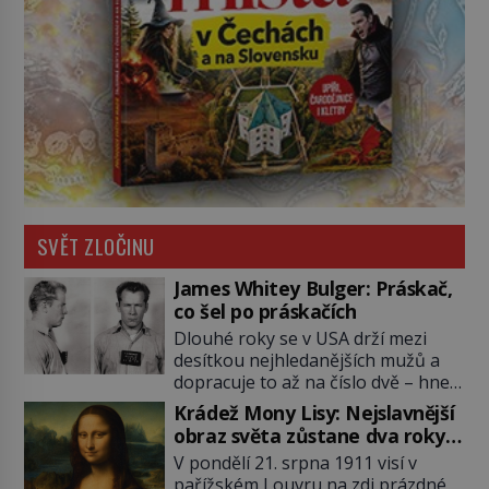
SVĚT ZLOČINU
James Whitey Bulger: Práskač,
co šel po práskačích
Dlouhé roky se v USA drží mezi
desítkou nejhledanějších mužů a
dopracuje to až na číslo dvě – hned
po Usámovi bin Ládinovi (1957–
Krádež Mony Lisy: Nejslavnější
2011). To je James „Whitey“ Bulger
obraz světa zůstane dva roky
(1929–2018) viněný ze spoluúčasti
nezvěstný
V pondělí 21. srpna 1911 visí v
na 19 vraždách, vydírání a lichvy. A
pařížském Louvru na zdi prázdné