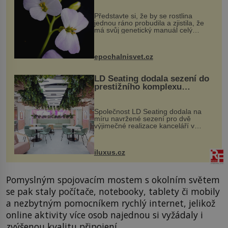
Představte si, že by se rostlina
jednou ráno probudila a zjistila, že
má svůj genetický manuál celý
dvakrát. Přesně to se občas v
přírodě stane – a podle nového
výzkumu to může být pro druhy
epochalnisvet.cz
vstupenka...
LD Seating dodala sezení do
prestižního komplexu
MediaCityUK v Salfordu
Společnost LD Seating dodala na
míru navržené sezení pro dvě
výjimečné realizace kanceláří v
areálu MediaCityUK v anglickém
Salfordu – konkrétně do budov Blue
Tower a Orange Tower. Komplex
iluxus.cz
budov Media...
Pomyslným spojovacím mostem s okolním světem
se pak staly počítače, notebooky, tablety či mobily
a nezbytným pomocníkem rychlý internet, jelikož
online aktivity více osob najednou si vyžádaly i
zvýšenou kvalitu připojení.