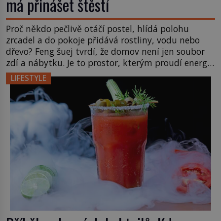
má přinášet štěstí
Proč někdo pečlivě otáčí postel, hlídá polohu
zrcadel a do pokoje přidává rostliny, vodu nebo
dřevo? Feng šuej tvrdí, že domov není jen soubor
zdí a nábytku. Je to prostor, kterým proudí energie
čchi a jeho uspořádání může ovlivňovat, jak se v
LIFESTYLE
něm člověk cítí. Feng šuej má kořeny ve staré Číně
a jeho historie […]