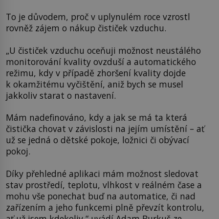
To je důvodem, proč v uplynulém roce vzrostl
rovněž zájem o nákup čističek vzduchu.
„U čističek vzduchu oceňuji možnost neustálého
monitorování kvality ovzduší a automatického
režimu, kdy v případě zhoršení kvality dojde
k okamžitému vyčištění, aniž bych se musel
jakkoliv starat o nastavení.
Mám nadefinováno, kdy a jak se má ta která
čistička chovat v závislosti na jejím umístění – ať
už se jedná o dětské pokoje, ložnici či obývací
pokoj.
Díky přehledné aplikaci mám možnost sledovat
stav prostředí, teplotu, vlhkost v reálném čase a
mohu vše ponechat buď na automatice, či nad
zařízením a jeho funkcemi plně převzít kontrolu,
ať už jsem kdekoliv,“ uvádí Adam Burkuš ze