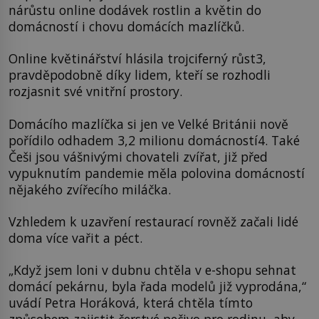
nárůstu online dodávek rostlin a květin do
domácností i chovu domácích mazlíčků.
Online květinářství hlásila trojciferný růst3,
pravděpodobně díky lidem, kteří se rozhodli
rozjasnit své vnitřní prostory.
Domácího mazlíčka si jen ve Velké Británii nově
pořídilo odhadem 3,2 milionu domácností4. Také
Češi jsou vášnivými chovateli zvířat, již před
vypuknutím pandemie měla polovina domácností
nějakého zvířecího miláčka.
Vzhledem k uzavření restaurací rovněž začali lidé
doma více vařit a péct.
„Když jsem loni v dubnu chtěla v e-shopu sehnat
domácí pekárnu, byla řada modelů již vyprodána,“
uvádí Petra Horáková, která chtěla tímto