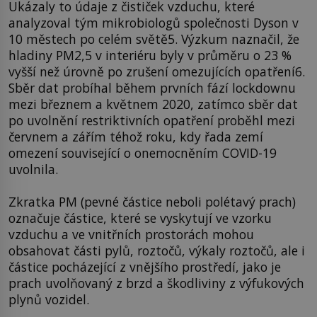
Ukázaly to údaje z čističek vzduchu, které
analyzoval tým mikrobiologů společnosti Dyson v
10 městech po celém světě5. Výzkum naznačil, že
hladiny PM2,5 v interiéru byly v průměru o 23 %
vyšší než úrovně po zrušení omezujících opatření6.
Sběr dat probíhal během prvních fází lockdownu
mezi březnem a květnem 2020, zatímco sběr dat
po uvolnění restriktivních opatření proběhl mezi
červnem a zářím téhož roku, kdy řada zemí
omezení související o onemocněním COVID-19
uvolnila.
Zkratka PM (pevné částice neboli polétavý prach)
označuje částice, které se vyskytují ve vzorku
vzduchu a ve vnitřních prostorách mohou
obsahovat části pylů, roztočů, výkaly roztočů, ale i
částice pocházející z vnějšího prostředí, jako je
prach uvolňovaný z brzd a škodliviny z výfukových
plynů vozidel.