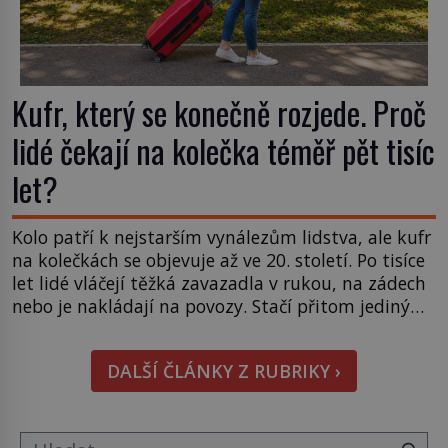
Kufr, který se konečně rozjede. Proč
lidé čekají na kolečka téměř pět tisíc
let?
Kolo patří k nejstarším vynálezům lidstva, ale kufr
na kolečkách se objevuje až ve 20. století. Po tisíce
let lidé vláčejí těžká zavazadla v rukou, na zádech
nebo je nakládají na povozy. Stačí přitom jediný
nápad, připevnit ke kufru kolečka. Jenže právě ten
nikdo dlouho nedostane. Až jednou se na letišti
DALŠÍ ČLÁNKY Z RUBRIKY ›
ozve věta, která změní […]