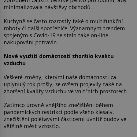
způsobem zajistit čerstvé pečivo pro rodinu, aby
minimalizovala návštěvy obchodů.
Kuchyně se často rozrostly také o multifunkční
roboty či další spotřebiče. Významným trendem
spojeným s Covid-19 se stalo také on-line
nakupování potravin.
Nové využití domácností zhoršilo kvalitu
vzduchu
Veškeré změny, kterými naše domácnosti za
uplynulý rok prošly, se ovšem projevily také na
zhoršení kvality vzduchu ve vnitřních prostorech.
Zatímco úrovně vnějšího znečištění během
pandemických restrikcí podle všeho klesaly,
znečištění polétavými částicemi uvnitř budov ve
většině měst vzrostlo.