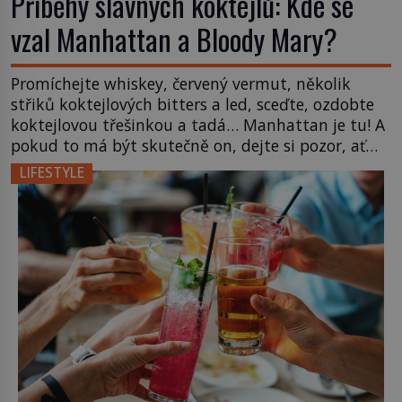
Příběhy slavných koktejlů: Kde se
vzal Manhattan a Bloody Mary?
Promíchejte whiskey, červený vermut, několik
střiků koktejlových bitters a led, sceďte, ozdobte
koktejlovou třešinkou a tadá… Manhattan je tu! A
pokud to má být skutečně on, dejte si pozor, ať
místo klasické americké rye whiskey či klidně
LIFESTYLE
bourbonu nepoužijete skotskou whisku. Co se
stane? Inu, koktejl bude stále skvělý, ale už to
nebude Manhattan ale […]