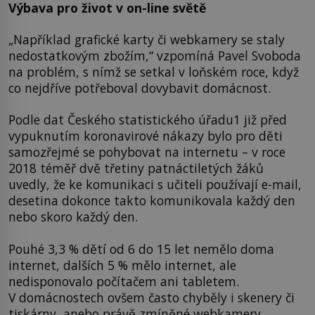
Výbava pro život v on-line světě
„Například grafické karty či webkamery se staly
nedostatkovým zbožím,“ vzpomíná Pavel Svoboda
na problém, s nímž se setkal v loňském roce, když
co nejdříve potřeboval dovybavit domácnost.
Podle dat Českého statistického úřadu1 již před
vypuknutím koronavirové nákazy bylo pro děti
samozřejmé se pohybovat na internetu – v roce
2018 téměř dvě třetiny patnáctiletých žáků
uvedly, že ke komunikaci s učiteli používají e-mail,
desetina dokonce takto komunikovala každý den
nebo skoro každý den.
Pouhé 3,3 % dětí od 6 do 15 let nemělo doma
internet, dalších 5 % mělo internet, ale
nedisponovalo počítačem ani tabletem.
V domácnostech ovšem často chyběly i skenery či
tiskárny, anebo právě zmíněné webkamery.