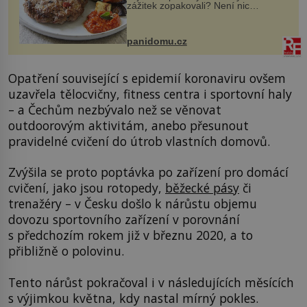
zážitek zopakovali? Není nic
snazšího. Pljeskavica (10 porcí)
Možná jste ji ochutnali na dovolené v
bývalé Jugoslávii, lze ji vi...
panidomu.cz
Opatření související s epidemií koronaviru ovšem
uzavřela tělocvičny, fitness centra i sportovní haly
– a Čechům nezbývalo než se věnovat
outdoorovým aktivitám, anebo přesunout
pravidelné cvičení do útrob vlastních domovů.
Zvýšila se proto poptávka po zařízení pro domácí
cvičení, jako jsou rotopedy,
běžecké pásy
či
trenažéry – v Česku došlo k nárůstu objemu
dovozu sportovního zařízení v porovnání
s předchozím rokem již v březnu 2020, a to
přibližně o polovinu.
Tento nárůst pokračoval i v následujících měsících
s výjimkou května, kdy nastal mírný pokles.