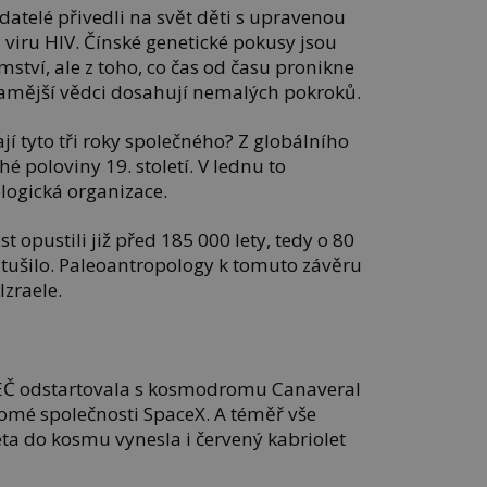
atelé přivedli na svět děti s upravenou
 viru HIV. Čínské genetické pokusy jsou
mství, ale z toho, co čas od času pronikne
 tamější vědci dosahují nemalých pokroků.
jí tyto tři roky společného? Z globálního
hé poloviny 19. století. V lednu to
logická organizace.
t opustili již před 185 000 lety, tedy o 80
d tušilo. Paleoantropology k tomuto závěru
Izraele.
SEČ odstartovala s kosmodromu Canaveral
omé společnosti SpaceX. A téměř vše
ta do kosmu vynesla i červený kabriolet