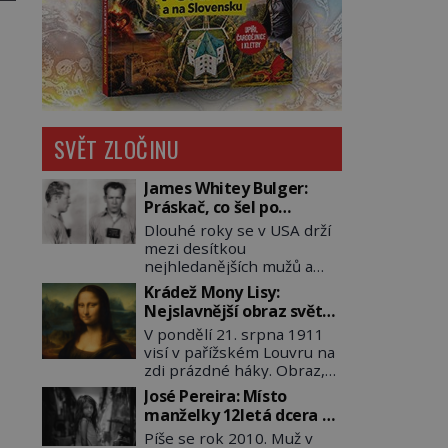
SVĚT ZLOČINU
James Whitey Bulger:
Práskač, co šel po
práskačích
Dlouhé roky se v USA drží
mezi desítkou
nejhledanějších mužů a
dopracuje to až na číslo
Krádež Mony Lisy:
dvě – hned po Usámovi bin
Nejslavnější obraz světa
Ládinovi (1957–2011). To je
zůstane dva roky
V pondělí 21. srpna 1911
James „Whitey“ Bulger
nezvěstný
visí v pařížském Louvru na
(1929–2018) viněný ze
zdi prázdné háky. Obraz,
spoluúčasti na 19
který dnes zná celý svět, je
vraždách, vydírání a lichvy.
José Pereira: Místo
pryč. Zpočátku si nikdo
A samozřejmě, krom toho
manželky 12letá dcera –
nemyslí, že jde o krádež.
je ještě drogový dealer,
a sousedi o všem vědí!
Píše se rok 2010. Muž v
Zaměstnanci jsou
který neváhá odstranit z