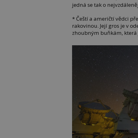
jedná se tak o nejvzdálen
* Čeští a američtí vědci př
rakovinou. Její gros je v 
zhoubným buňkám, která j