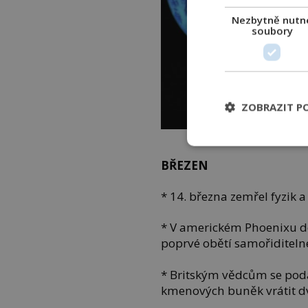
Nezbytně nutn
soubory
ZOBRAZIT P
Fyzik Stephen Hawking, k
BŘEZEN
* 14. března zemřel fyzik 
* V americkém Phoenixu doš
poprvé obětí samořiditeln
* Britským vědcům se poda
kmenových buněk vrátit d