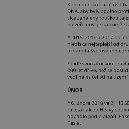
Koncem roku pak čínští bad
DNA, aby byly odolné proti
sice zahaleny rouškou taje
na veřejnost je patrné, že
* 2015, 2016 a 2017. Co ma
hlediska nejteplejší od dru
oznámila Světová meteoro
* Lidé svou africkou pravlas
000 let dříve, než se dosu
vedl nález čelisti na území 
ÚNOR
* 6. února 2018 ve 21:45 
raketa Falcon Heavy soukr
dopadlo podle plánů. Rake
Tesla.