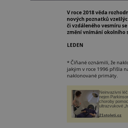
V roce 2018 věda rozhodn
nových poznatků vzešlých
či vzdáleného vesmíru se 
změní vnímání okolního 
LEDEN
* Číňané oznámili, že nak
jakým v roce 1996 přišla na
naklonované primáty.
Neinvazivní lé
nejen Parkinso
choroby pomoc
ultrazvukové „
21stoleti.cz