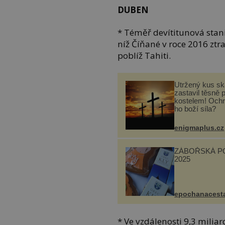
DUBEN
* Téměř devítitunová stan
níž Číňané v roce 2016 ztra
poblíž Tahiti.
Utržený kus sk
zastavil těsně 
kostelem! Ochr
ho boží síla?
enigmaplus.cz
ZÁBOŘSKÁ P
2025
epochanacest
* Ve vzdálenosti 9,3 milia