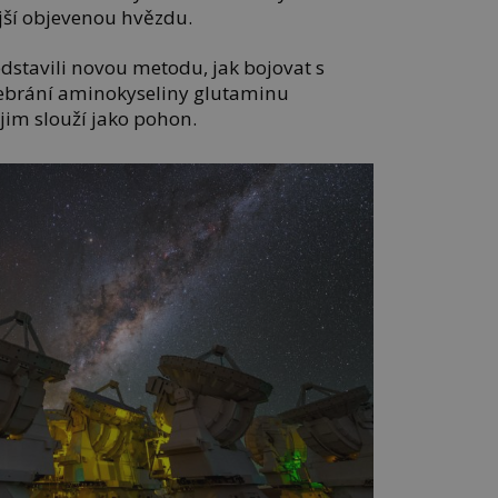
ější objevenou hvězdu.
edstavili novou metodu, jak bojovat s
odebrání aminokyseliny glutaminu
im slouží jako pohon.