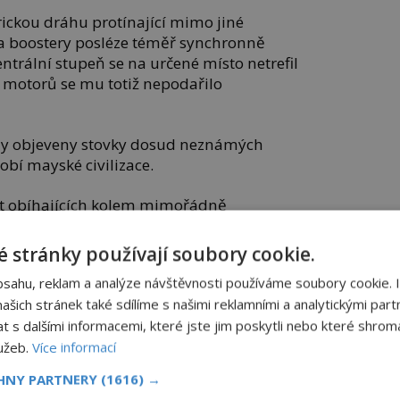
rickou dráhu protínající mimo jiné
 boostery posléze téměř synchronně
entrální stupeň se na určené místo netrefil
í motorů se mu totiž nepodařilo
ly objeveny stovky dosud neznámých
obí mayské civilizace.
et obíhajících kolem mimořádně
líka TRAPPIST-1 ukázala, že tělesa jsou
mi a mohou nést dokonce větší množství
 stránky používají soubory cookie.
bsahu, reklam a analýze návštěvnosti používáme soubory cookie. 
šich stránek také sdílíme s našimi reklamními a analytickými partn
s dalšími informacemi, které jste jim poskytli nebo které shromá
lužeb.
Více informací
CHNY PARTNERY
(1616) →