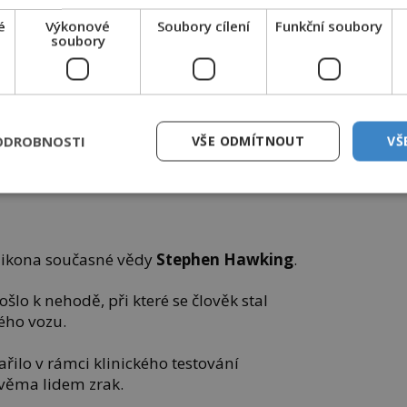
é
Výkonové
Soubory cílení
Funkční soubory
soubory
ODROBNOSTI
VŠE ODMÍTNOUT
VŠ
terý téměř celý život vzdoroval zákeřné ALS.
a ikona současné vědy
Stephen Hawking
.
lo k nehodě, při které se člověk stal
ého vozu.
řilo v rámci klinického testování
věma lidem zrak.