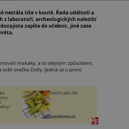
ě nestála tiše v koutě. Řada událostí a
 z laboratoří, archeologických nalezišť
dozajista zapíše do učebnic, jiné zase
světa.
lonovali makaky, a to stejným způsobem,
 svět ovečka Dolly. Jedná se o první
čba
Vavřín jako lék
novy
í
helmy“
panidomu.cz