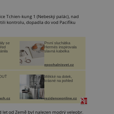
ice Tchien-kung 1 (Nebeský palác), nad
tili kontrolu, dopadla do vod Pacifiku
ály se
První sluchátka
před
Hermés inspirovala
ánila
slavná kabelka
epochalnisvet.cz
OUŤ
Měkké na dotek,
krásné na pohled
ach.cz
rezidenceonline.cz
rd let od Země byl nalezen modrý veleobr.