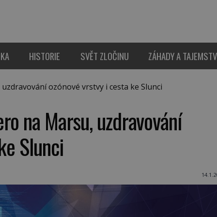
IKA
HISTORIE
SVĚT ZLOČINU
ZÁHADY A TAJEMSTV
uzdravování ozónové vrstvy i cesta ke Slunci
ero na Marsu, uzdravování
ke Slunci
14.1.2