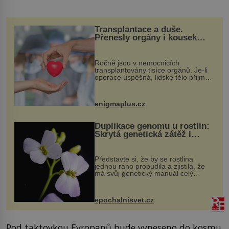
Transplantace a duše.
Přenesly orgány i kousek
osobnosti dárce?
Ročně jsou v nemocnicích
transplantovány tisíce orgánů. Je-li
operace úspěšná, lidské tělo přijme
darovaný orgán za své a pacient
může vést plnohodnotný život. Ale co
když při transplantaci nepřijímám...
enigmaplus.cz
Duplikace genomu u rostlin:
Skrytá genetická zátěž i
evoluční výhoda
Představte si, že by se rostlina
jednou ráno probudila a zjistila, že
má svůj genetický manuál celý
dvakrát. Přesně to se občas v
přírodě stane – a podle nového
výzkumu to může být pro druhy
epochalnisvet.cz
vstupenka...
Pod taktovkou Evropanů bude vyneseno do kosmu