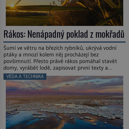
Rákos: Nenápadný poklad z mokřadů
Šumí ve větru na březích rybníků, ukrývá vodní
ptáky a mnozí kolem něj procházejí bez
povšimnutí. Přesto právě rákos pomáhal stavět
domy, vyrábět lodě, zapisovat první texty a
inspiroval řadu pověstí. Tato skromná, ale
VĚDA A TECHNIKA
užitečná rostlina provází člověka už tisíce let.
Většina lidí vnímá rákos jen jako obyčejnou kulisu
letního koupání. Stačí se však podívat […]