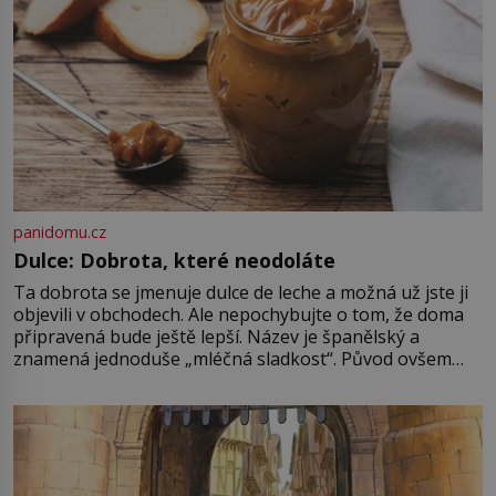
panidomu.cz
Dulce: Dobrota, které neodoláte
Ta dobrota se jmenuje dulce de leche a možná už jste ji
objevili v obchodech. Ale nepochybujte o tom, že doma
připravená bude ještě lepší. Název je španělský a
znamená jednoduše „mléčná sladkost“. Původ ovšem
není úplně jednoznačný, o autorství této receptury se
pře hned několik latinskoamerických zemí a k tomu
Francie, kde se traduje,