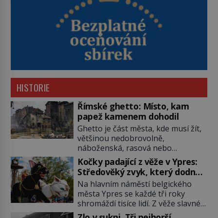
HISTORIE
Římské ghetto: Místo, kam
papež kamenem dohodil
Ghetto je část města, kde musí žít,
většinou nedobrovolně,
náboženská, rasová nebo
národnostní menšina obyvatel.
Kočky padající z věže v Ypres:
Bohaté historické zkušenosti mají s
Středověký zvyk, který dodnes
takovým životem Židé. Už od
budí rozpaky
Na hlavním náměstí belgického
středověku jsou totiž v každou
města Ypres se každé tři roky
chvíli nuceni v nějakém žít. Mezi ty
shromáždí tisíce lidí. Z věže slavné
nejslavnější patří i římské ghetto
tržnice létají do davu kočky, diváci
založené v roce 1555. Pokud jde o
Zlo v sukni. Tři nejhorší