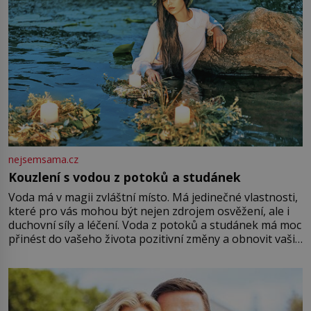
nejsemsama.cz
Kouzlení s vodou z potoků a studánek
Voda má v magii zvláštní místo. Má jedinečné vlastnosti,
které pro vás mohou být nejen zdrojem osvěžení, ale i
duchovní síly a léčení. Voda z potoků a studánek má moc
přinést do vašeho života pozitivní změny a obnovit vaši
energii. Využitím těchto přírodních zdrojů v magii
můžete obohatit své rituály a přinést do svého života
větší harmonii a klid. Je důležité