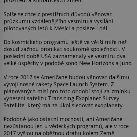
prostředí a klimatických změn.
Spíše se chce z prestižních důvodů věnovat
průzkumu vzdálenějšího vesmíru a vysílání
pilotovaných letů k Měsíci a posléze i dál.
Do kosmického programu ještě ve větší míře než
dosud začnou pronikat soukromé společnosti. V
poslední době USA zaznamenaly ve vesmíru dva
velké úspěchy v podobě sond New Horizons a Juno.
V roce 2017 se Američané budou věnovat dalšímu
vývoji nosné rakety Space Launch System. Z
plánovaných misí pro toto období stojí za zmínku
vynesení satelitu Transiting Exoplanet Survey
Satellite, který má za úkol sledovat exoplanety.
Podobně jako ostatní mocnosti, ani Američané
nezůstanou jen u vědeckých programů, ale v roce
2017 vyšlou na oběžnou dráhu kolem Země