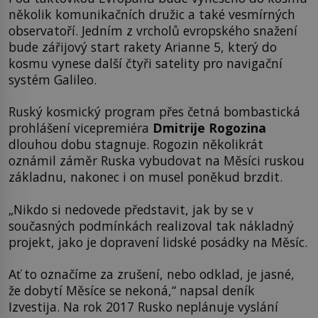
několik komunikačních družic a také vesmírných
observatoří. Jedním z vrcholů evropského snažení
bude zářijový start rakety Arianne 5, který do
kosmu vynese další čtyři satelity pro navigační
systém Galileo.
Ruský kosmický program přes četná bombastická
prohlášení vicepremiéra
Dmitrije Rogozina
dlouhou dobu stagnuje. Rogozin několikrát
oznámil záměr Ruska vybudovat na Měsíci ruskou
základnu, nakonec i on musel poněkud brzdit.
„Nikdo si nedovede představit, jak by se v
současných podmínkách realizoval tak nákladný
projekt, jako je dopravení lidské posádky na Měsíc.
Ať to označíme za zrušení, nebo odklad, je jasné,
že dobytí Měsíce se nekoná,“ napsal deník
Izvestija. Na rok 2017 Rusko neplánuje vyslání