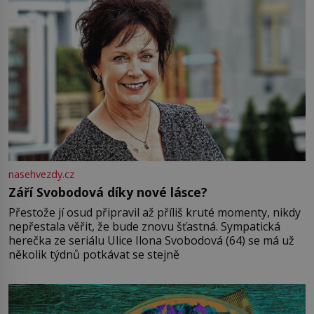
nasehvezdy.cz
Září Svobodová díky nové lásce?
Přestože jí osud připravil až příliš kruté momenty, nikdy
nepřestala věřit, že bude znovu šťastná. Sympatická
herečka ze seriálu Ulice Ilona Svobodová (64) se má už
několik týdnů potkávat se stejně