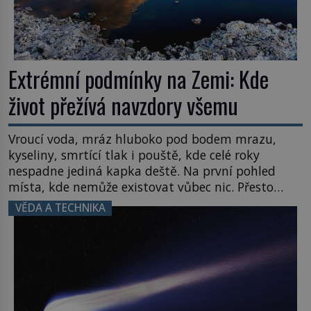
Extrémní podmínky na Zemi: Kde
život přežívá navzdory všemu
Vroucí voda, mráz hluboko pod bodem mrazu,
kyseliny, smrtící tlak i pouště, kde celé roky
nespadne jediná kapka deště. Na první pohled
místa, kde nemůže existovat vůbec nic. Přesto
právě tady vědci objevují organismy, které
VĚDA A TECHNIKA
posouvají hranice života. Každý nový nález mění
naše představy o tom, co všechno dokáže příroda a
napovídá, kde bychom jednou […]