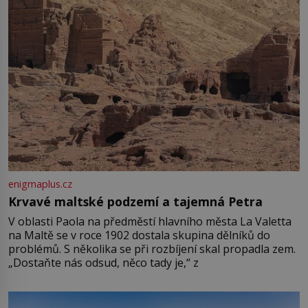
enigmaplus.cz
Krvavé maltské podzemí a tajemná Petra
V oblasti Paola na předměstí hlavního města La Valetta
na Maltě se v roce 1902 dostala skupina dělníků do
problémů. S několika se při rozbíjení skal propadla zem.
„Dostaňte nás odsud, něco tady je,“ z