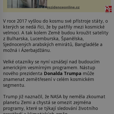
ručníky, osušky a koberečky –
mohou jako mávnutím kouzelného
rezidenceonline.cz
proutku...
V roce 2017 vyšlou do kosmu své přístroje státy, o
kterých se nedá říci, že by patřily mezi kosmické
velmoci. A tak kolem Země budou kroužit satelity
z Bulharska, Lucemburska, Španělska,
Sjednocených arabských emirátů, Bangladéše a
možná i Ázerbajdžánu.
Velké otazníky se nyní vznášejí nad budoucím
americkým vesmírným programem. Nástup
nového prezidenta
Donalda Trumpa
může
znamenat zemětřesení v celém kosmickém
segmentu.
Trump již naznačil, že NASA by neměla zkoumat
planetu Zemi a chystá se omezit zejména
programy, které se týkají sledování životního