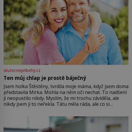
skutecnepribehy.cz
Ten můj chlap je prostě báječný
Jsem holka Štěstěny, tvrdila moje máma, když jsem doma
představila Mirka. Mohla na něm oči nechat. To nadšení
ji neopustilo nikdy. Myslím, že mi trochu záviděla, ale
nikdy jsem jí to neřekla. Tátu měla ráda, ale co si
pamatuji, tak jsme s Mirkem byli zamilovaní mnohem víc.
Jsme spolu moc rádi Tehdy byla jiná doba, když