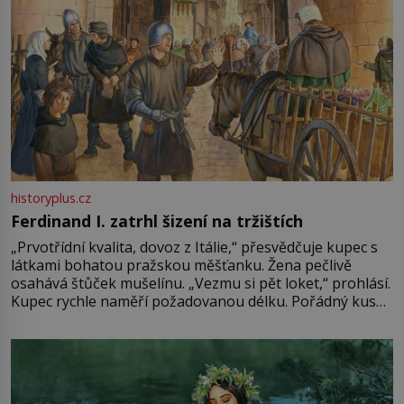
historyplus.cz
Ferdinand I. zatrhl šizení na tržištích
„Prvotřídní kvalita, dovoz z Itálie,“ přesvědčuje kupec s
látkami bohatou pražskou měšťanku. Žena pečlivě
osahává štůček mušelínu. „Vezmu si pět loket,“ prohlásí.
Kupec rychle naměří požadovanou délku. Pořádný kus
mu přitom zůstane za prsty… „Na šaty ho bude málo,
milostpaní. Stačí jenom na sukni,“ zhodnotí švadlena
množství růžového mušelínu. „Ošidili vás, podívejte.“
Vezme do ruky dřevěnou