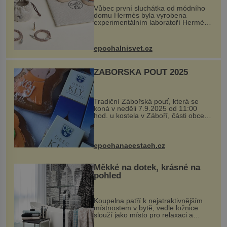
Vůbec první sluchátka od módního
domu Hermès byla vyrobena
experimentálním laboratoří Hermès
Ateliers Horizons. Elegantní gadget
si vyžádal dva roky vývoje a chlubí
se ručně šitou hovězí kůží a
epochalnisvet.cz
kovový...
ZÁBOŘSKÁ POUŤ 2025
Tradiční Zábořská pouť, která se
koná v neděli 7.9.2025 od 11:00
hod. u kostela v Záboří, části obce
Kly u Mělníka. V programu naleznete
komentovanou prohlídku kostela,
dobovou hudbu, řemesla, atrakce...
epochanacestach.cz
Měkké na dotek, krásné na
pohled
Koupelna patří k nejatraktivnějším
místnostem v bytě, vedle ložnice
slouží jako místo pro relaxaci a
odpočinek. Koupelnový textil –