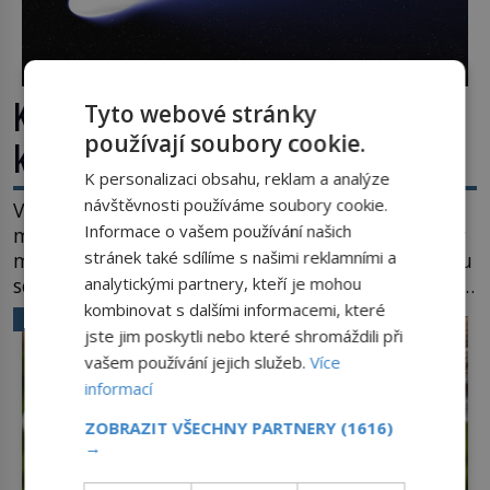
Kosmická hádanka: Jaká je největší
Tyto webové stránky
používají soubory cookie.
kometa ve známém vesmíru?
K personalizaci obsahu, reklam a analýze
návštěvnosti používáme soubory cookie.
Vesmír se rozpíná stále rychleji. Jenže, jak je to
Informace o vašem používání našich
možné? Současná fyzika je v koncích. Odpovědí by
stránek také sdílíme s našimi reklamními a
mohla být hypotetická temná energie. Právě na tu
se zaměří pozornost dvojice zkušených astronomů.
analytickými partnery, kteří je mohou
Namísto ní ale objeví něco mnohem
kombinovat s dalšími informacemi, které
VĚDA A TECHNIKA
hmatatelnějšího. Naprosto rekordní kometu!
jste jim poskytli nebo které shromáždili při
Astronomové Pedro Bernardinelli a Gary Bernstein
vašem používání jejich služeb.
Více
mravenčí prací zkoumají archivní snímky v rámci
informací
Průzkumu temné energie […]
ZOBRAZIT VŠECHNY PARTNERY
(1616)
→