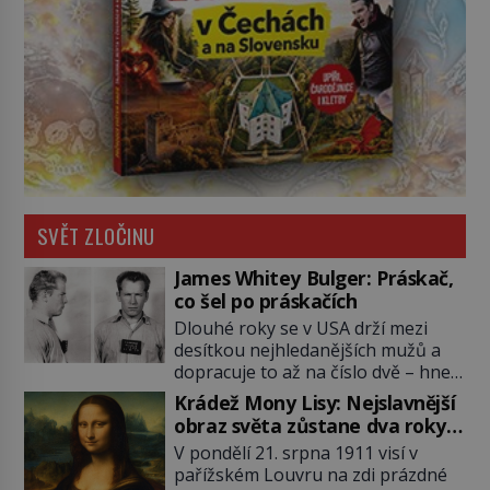
SVĚT ZLOČINU
James Whitey Bulger: Práskač,
co šel po práskačích
Dlouhé roky se v USA drží mezi
desítkou nejhledanějších mužů a
dopracuje to až na číslo dvě – hned
po Usámovi bin Ládinovi (1957–
Krádež Mony Lisy: Nejslavnější
2011). To je James „Whitey“ Bulger
obraz světa zůstane dva roky
(1929–2018) viněný ze spoluúčasti
nezvěstný
V pondělí 21. srpna 1911 visí v
na 19 vraždách, vydírání a lichvy. A
pařížském Louvru na zdi prázdné
samozřejmě, krom toho je ještě