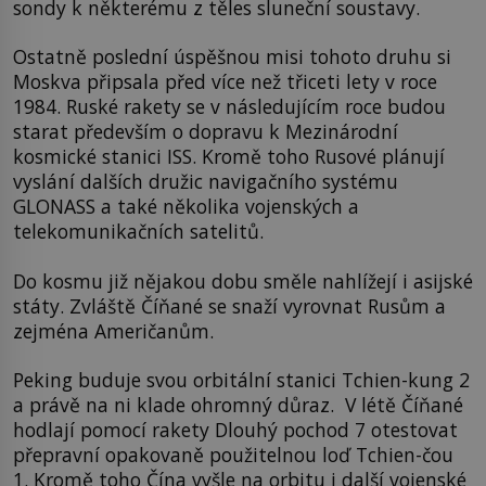
sondy k některému z těles sluneční soustavy.
Ostatně poslední úspěšnou misi tohoto druhu si
Moskva připsala před více než třiceti lety v roce
1984. Ruské rakety se v následujícím roce budou
starat především o dopravu k Mezinárodní
kosmické stanici ISS. Kromě toho Rusové plánují
vyslání dalších družic navigačního systému
GLONASS a také několika vojenských a
telekomunikačních satelitů.
Do kosmu již nějakou dobu směle nahlížejí i asijské
státy. Zvláště Číňané se snaží vyrovnat Rusům a
zejména Američanům.
Peking buduje svou orbitální stanici Tchien-kung 2
a právě na ni klade ohromný důraz. V létě Číňané
hodlají pomocí rakety Dlouhý pochod 7 otestovat
přepravní opakovaně použitelnou loď Tchien-čou
1. Kromě toho Čína vyšle na orbitu i další vojenské