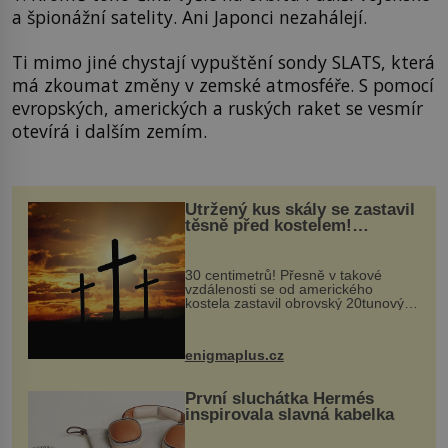
a špionážní satelity. Ani Japonci nezahálejí.
Ti mimo jiné chystají vypuštění sondy SLATS, která
má zkoumat změny v zemské atmosféře. S pomocí
evropských, amerických a ruských raket se vesmír
otevírá i dalším zemím.
Utržený kus skály se zastavil
těsně před kostelem!
Ochránila ho boží síla?
30 centimetrů! Přesně v takové
vzdálenosti se od amerického
kostela zastavil obrovský 20tunový
balvan, který se v květnu 2014
nečekaně odtrhl od nedaleké skály
při její demolici. Podle místních stojí
enigmaplus.cz
...
První sluchátka Hermés
inspirovala slavná kabelka