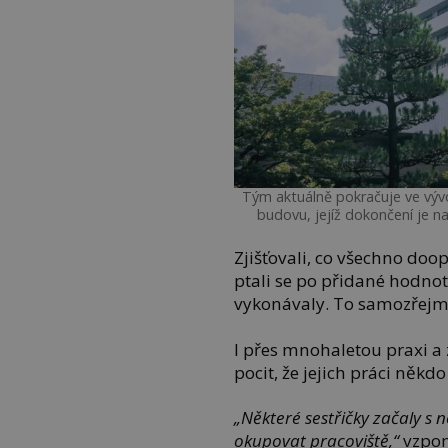
Tým aktuálně pokračuje ve vývo
budovu, jejíž dokončení je n
Zjišťovali, co všechno doo
ptali se po přidané hodnotě
vykonávaly. To samozřejmě
I přes mnohaletou praxi a 
pocit, že jejich práci někd
„Některé sestřičky začaly s ne
okupovat pracoviště,“
vzpom