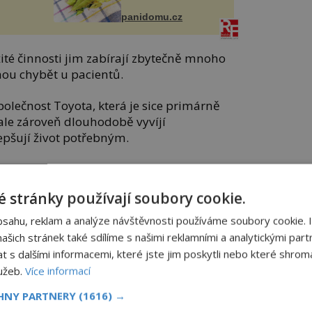
panidomu.cz
žité činnosti jim zabírají zbytečně mnoho
ou chybět u pacientů.
polečnost Toyota, která je sice primárně
le zároveň dlouhodobě vyvíjí
lepšují život potřebným.
 stránky používají soubory cookie.
Toyota Memorial Hospital v Toyota City v
kterou provozuje Toyota Motor
bsahu, reklam a analýze návštěvnosti používáme soubory cookie. 
iremní oddělení vývoje robotů.
šich stránek také sdílíme s našimi reklamními a analytickými partn
s dalšími informacemi, které jste jim poskytli nebo které shromá
ávil celé dva týdny v patách zdravotním
lužeb.
Více informací
s cílem zjistit, jak jim v jejich úsilí co
CHNY PARTNERY
(1616) →