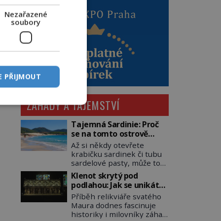
Nezařazené
soubory
E PŘIJMOUT
ZÁHADY A TAJEMSTVÍ
Tajemná Sardinie: Proč
se na tomto ostrově
nedoporučuje pytlovat
Až si někdy otevřete
„mořské brambory“?
krabičku sardinek či tubu
sardelové pasty, může to
být i lehké pozvání na
Klenot skrytý pod
cestu do srdce
podlahou: Jak se unikátní
Středozemního moře, na
románský poklad dostal
Příběh relikviáře svatého
ostrov hrdých Sardů.
do zapadlého Bečova?
Maura dodnes fascinuje
Věděli jste, že to byl právě
historiky i milovníky záhad
italský ostrov Sardinie,