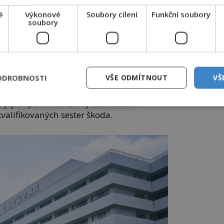
 odborníků, kteří obvykle hledají ty
é
Výkonové
Soubory cílení
Funkční soubory
soubory
ocesy napříč celou společností, a to podle
onalování, které sice může probíhat
 ale nemělo by se nikdy zastavit.
ODROBNOSTI
VŠE ODMÍTNOUT
VŠ
 sledovali pracovní postupy zdravotních
jejich povinnosti, aby tak odhalili
 kvalifikovaných sester škoda.