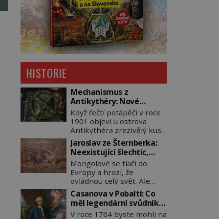
HISTORIE
Mechanismus z
Antikythéry: Nové
výzkumy odhalují další
Když řečtí potápěči v roce
překvapení o starověkém
1901 objeví u ostrova
počítači
Antikythéra zrezivělý kus
bronzu, nikdo netuší, že
Jaroslav ze Šternberka:
drží v rukou jeden z
Neexistující šlechtic,
nejúžasnějších vynálezů
který z Moravy vyžene
Mongolové se tlačí do
starověku. Až moderní
Mongoly
Evropy a hrozí, že
rentgenové tomografy
ovládnou celý svět. Ale
odhalí desítky ozubených
naštěstí jim v samotném
kol ukrytých uvnitř.
Casanova v Pobaltí: Co
srdci Evropy stojí v cestě
Mechanismus z
měl legendární svůdník
malé, ale silné království,
Antikythéry je dnes
společného se
V roce 1764 byste mohli na
které dokáže dobyvatelské
považován za nejstarší