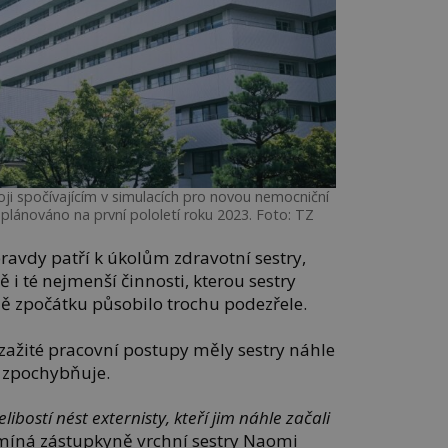
ji spočívajícím v simulacích pro novou nemocniční
aplánováno na první pololetí roku 2023. Foto: TZ
pravdy patří k úkolům zdravotní sestry,
 i té nejmenší činnosti, kterou sestry
 zpočátku působilo trochu podezřele.
zažité pracovní postupy měly sestry náhle
o zpochybňuje.
libostí nést externisty, kteří jim náhle začali
íná zástupkyně vrchní sestry Naomi