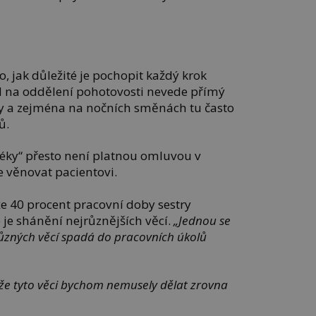
o, jak důležité je pochopit každý krok
ad na oddělení pohotovosti nevede přímý
y a zejména na nočních směnách tu často
ů.
léky“ přesto není platnou omluvou v
e věnovat pacientovi.
 že 40 procent pracovní doby sestry
je shánění nejrůznějších věcí.
„Jednou se
různých věcí spadá do pracovních úkolů
že tyto věci bychom nemusely dělat zrovna