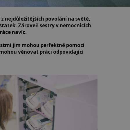
 z nejdůležitějších povolání na světě,
ostatek. Zároveň sestry v nemocnicích
ráce navíc.
ostmi jim mohou perfektně pomoci
k mohou věnovat práci odpovídající