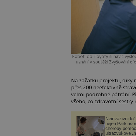
Roboti od Toyoty si navíc vyslouž
uznání v soutěži Zvyšování ef
Na začátku projektu, díky
přes 200 neefektivně strá
velmi podrobné pátrání. 
všeho, co zdravotní sestry
Neinvazivní lé
nejen Parkinso
choroby pomoc
ultrazvukové „