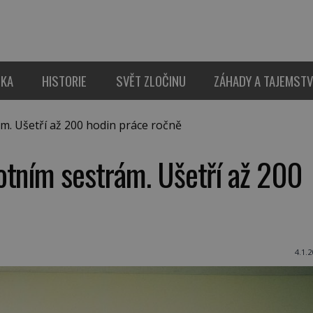
IKA
HISTORIE
SVĚT ZLOČINU
ZÁHADY A TAJEMSTV
. Ušetří až 200 hodin práce ročně
otním sestrám. Ušetří až 200
4.1.