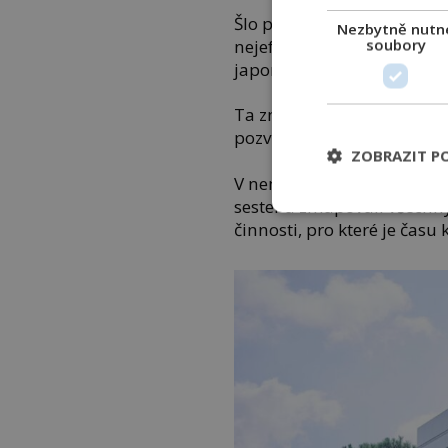
Šlo přitom o tým firemních
Nezbytně nutn
soubory
nejefektivnější pracovní pr
japonské filozofie kaizen.
Ta znamená postupné zdok
pozvolna krůček po krůčku,
ZOBRAZIT P
V nemocnici tedy podrobně
sester a zmapovali všechny 
činnosti, pro které je času