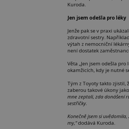
Kuroda.
Jen jsem odešla pro léky
Jenže pak se v praxi ukázal
zdravotní sestry. Napříkl
výtah z nemocniční lékárn
není dostatek zaměstnanc
Věta „Jen jsem odešla pro 
okamžicích, kdy je nutné s
Tým z Toyoty takto zjistil,
zaberou takové úkony jako 
mne zeptali, zda donášení 
sestřičky.
Konečně jsem si uvědomila, 
my,“
dodává Kuroda.