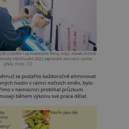
ili ocenění i za hranicemi firmy, když získali čestné
ektivity ošetřování 2022 Japonské asociace sester
(JNA). Foto: TZ
 němuž se podařilo každoročně eliminovat
vených hodin v rámci nočních směn, bylo
Přímo v nemocnici probíhal průzkum
 musejí během výkonu své práce dělat.
čba
Vavřín jako lék
novy
í
helmy“