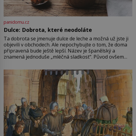
panidomu.cz
Dulce: Dobrota, které neodoláte
Ta dobrota se jmenuje dulce de leche a možná už jste ji
objevili v obchodech. Ale nepochybujte o tom, že doma
připravená bude ještě lepší. Název je španělský a
znamená jednoduše „mléčná sladkost“. Původ ovšem
není úplně jednoznačný, o autorství této receptury se
pře hned několik latinskoamerických zemí a k tomu
Francie, kde se traduje,