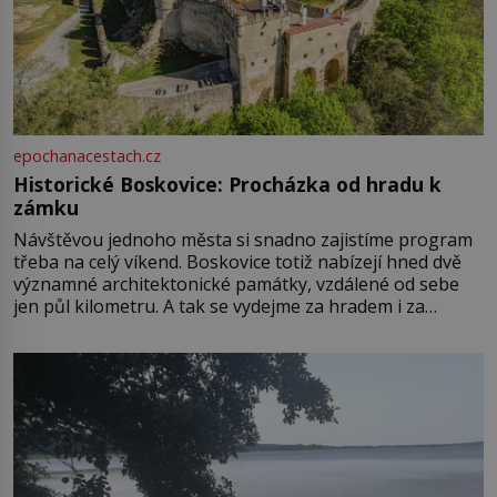
epochanacestach.cz
Historické Boskovice: Procházka od hradu k
zámku
Návštěvou jednoho města si snadno zajistíme program
třeba na celý víkend. Boskovice totiž nabízejí hned dvě
významné architektonické památky, vzdálené od sebe
jen půl kilometru. A tak se vydejme za hradem i za
zámkem do krásné jihomoravské krajiny. Trhová osada
Boskovice na okraji Drahanské vrchoviny vznikla někdy
ve13. století, a už v roce 1313 kronikáři zaznamenali