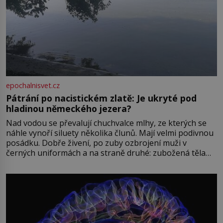
epochalnisvet.cz
Pátrání po nacistickém zlatě: Je ukryté pod
hladinou německého jezera?
Nad vodou se převalují chuchvalce mlhy, ze kterých se
náhle vynoří siluety několika člunů. Mají velmi podivnou
posádku. Dobře živení, po zuby ozbrojení muži v
černých uniformách a na straně druhé: zubožená těla
oblečená v chatrných vězeňských hadrech. Co tato
přízračná scéna znamená? Je jaro roku 1945, druhá
světová válka se chýlí ke konci. Jezero Stolpsee