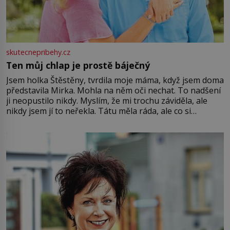
skutecnepribehy.cz
Ten můj chlap je prostě báječný
Jsem holka Štěstěny, tvrdila moje máma, když jsem doma
představila Mirka. Mohla na něm oči nechat. To nadšení
ji neopustilo nikdy. Myslím, že mi trochu záviděla, ale
nikdy jsem jí to neřekla. Tátu měla ráda, ale co si
pamatuji, tak jsme s Mirkem byli zamilovaní mnohem víc.
Jsme spolu moc rádi Tehdy byla jiná doba, když