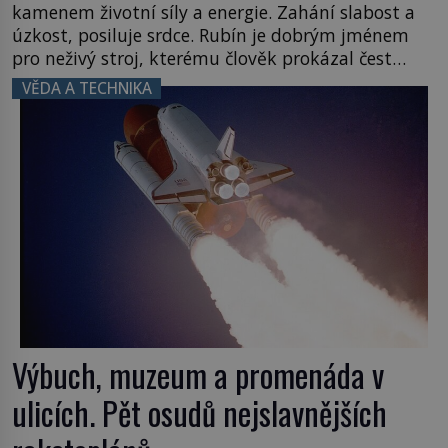
kamenem životní síly a energie. Zahání slabost a
úzkost, posiluje srdce. Rubín je dobrým jménem
pro neživý stroj, kterému člověk prokázal čest
nezmizet v tavicí peci a našel mu místo
VĚDA A TECHNIKA
k poslednímu odpočinku. Je druhá polovina 50. let
minulého století. Nálože spočítány, umístěny a
odpáleny. Trup ponorky nabírá vodu […]
Výbuch, muzeum a promenáda v
ulicích. Pět osudů nejslavnějších