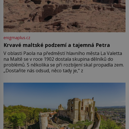
enigmaplus.cz
Krvavé maltské podzemí a tajemná Petra
V oblasti Paola na předměstí hlavního města La Valetta
na Maltě se v roce 1902 dostala skupina dělníků do
problémů. S několika se při rozbíjení skal propadla zem.
„Dostaňte nás odsud, něco tady je,“ z