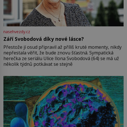
nasehvezdy.cz
Září Svobodová díky nové lásce?
Přestože jí osud připravil až příliš kruté momenty, nikdy
nepřestala věřit, že bude znovu šťastná. Sympatická
herečka ze seriálu Ulice Ilona Svobodová (64) se má už
několik týdnů potkávat se stejně