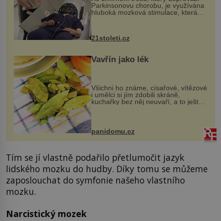
Parkinsonovu chorobu, je využívána
hluboká mozková stimulace, která
však vyžaduje vysoce invazivní
zákrok. Ultrazvuk zase není vhodný
k dostatečně přesnému zacílení ...
21stoleti.cz
Vavřín jako lék
Všichni ho známe, císařové, vítězové
i umělci si jím zdobili skráně,
kuchařky bez něj neuvaří, a to ještě
nevíte, že bobkový list může výrazně
zmírnit některé naše neduhy.
Obsahuje v malém množství ně...
panidomu.cz
Tím se jí vlastně podařilo přetlumočit jazyk
lidského mozku do hudby. Díky tomu se můžeme
zaposlouchat do symfonie našeho vlastního
mozku.
Narcistický mozek