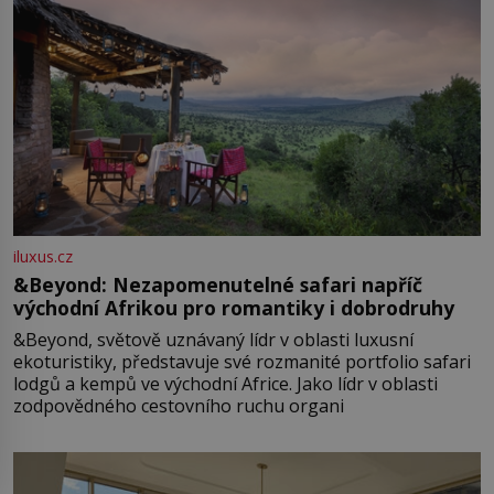
iluxus.cz
&Beyond: Nezapomenutelné safari napříč
východní Afrikou pro romantiky i dobrodruhy
&Beyond, světově uznávaný lídr v oblasti luxusní
ekoturistiky, představuje své rozmanité portfolio safari
lodgů a kempů ve východní Africe. Jako lídr v oblasti
zodpovědného cestovního ruchu organi