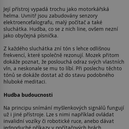
Její přístroj vypadá trochu jako motorkářská
helma. Uvnitř jsou zabudovány senzory
elektroencefalografu, malý počítač a také
sluchátka. Hudba, co se z nich line, ovšem nezní
jako obyčejná písnička.
Z každého sluchátka zní tón s lehce odlišnou
frekvencí, které společně rezonují. Mozek přitom
dokáže poznat, že poslouchá odraz svých vlastních
vln, a neskonale se mu to líbí. Při poslechu těchto
tónů se dokáže dostat až do stavu podobného
hluboké meditaci.
Hudba budoucnosti
Na principu snímání myšlenkových signálů fungují
už i jiné přístroje. Lze s nimi například ovládat
invalidní vozíky či robotické ruce, anebo dávat
jednoduché příkazy v počítačových hrách.