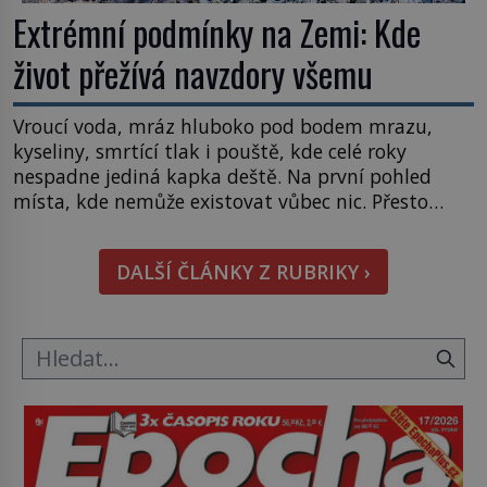
Extrémní podmínky na Zemi: Kde
život přežívá navzdory všemu
Vroucí voda, mráz hluboko pod bodem mrazu,
kyseliny, smrtící tlak i pouště, kde celé roky
nespadne jediná kapka deště. Na první pohled
místa, kde nemůže existovat vůbec nic. Přesto
právě tady vědci objevují organismy, které
posouvají hranice života. Každý nový nález mění
DALŠÍ ČLÁNKY Z RUBRIKY ›
naše představy o tom, co všechno dokáže příroda a
napovídá, kde bychom jednou […]