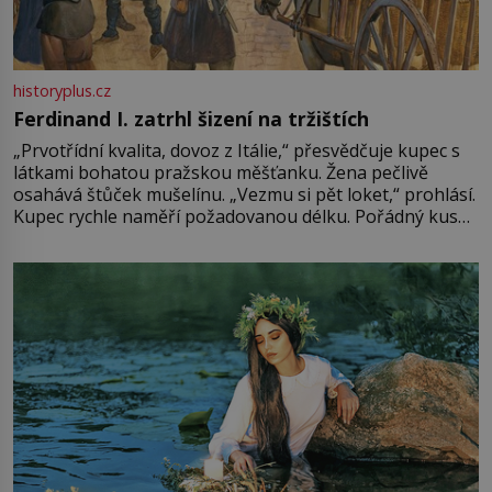
historyplus.cz
Ferdinand I. zatrhl šizení na tržištích
„Prvotřídní kvalita, dovoz z Itálie,“ přesvědčuje kupec s
látkami bohatou pražskou měšťanku. Žena pečlivě
osahává štůček mušelínu. „Vezmu si pět loket,“ prohlásí.
Kupec rychle naměří požadovanou délku. Pořádný kus
mu přitom zůstane za prsty… „Na šaty ho bude málo,
milostpaní. Stačí jenom na sukni,“ zhodnotí švadlena
množství růžového mušelínu. „Ošidili vás, podívejte.“
Vezme do ruky dřevěnou