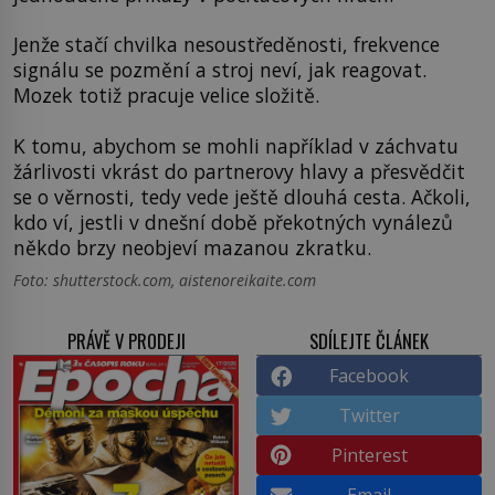
Jenže stačí chvilka nesoustředěnosti, frekvence
signálu se pozmění a stroj neví, jak reagovat.
Mozek totiž pracuje velice složitě.
K tomu, abychom se mohli například v záchvatu
žárlivosti vkrást do partnerovy hlavy a přesvědčit
se o věrnosti, tedy vede ještě dlouhá cesta. Ačkoli,
kdo ví, jestli v dnešní době překotných vynálezů
někdo brzy neobjeví mazanou zkratku.
Foto: shutterstock.com, aistenoreikaite.com
PRÁVĚ V PRODEJI
SDÍLEJTE ČLÁNEK
Facebook
Twitter
Pinterest
Email