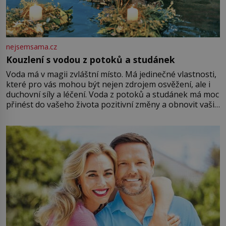
nejsemsama.cz
Kouzlení s vodou z potoků a studánek
Voda má v magii zvláštní místo. Má jedinečné vlastnosti,
které pro vás mohou být nejen zdrojem osvěžení, ale i
duchovní síly a léčení. Voda z potoků a studánek má moc
přinést do vašeho života pozitivní změny a obnovit vaši
energii. Využitím těchto přírodních zdrojů v magii
můžete obohatit své rituály a přinést do svého života
větší harmonii a klid. Je důležité