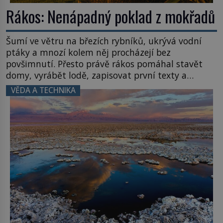
Rákos: Nenápadný poklad z mokřadů
Šumí ve větru na březích rybníků, ukrývá vodní
ptáky a mnozí kolem něj procházejí bez
povšimnutí. Přesto právě rákos pomáhal stavět
domy, vyrábět lodě, zapisovat první texty a
inspiroval řadu pověstí. Tato skromná, ale
VĚDA A TECHNIKA
užitečná rostlina provází člověka už tisíce let.
Většina lidí vnímá rákos jen jako obyčejnou kulisu
letního koupání. Stačí se však podívat […]