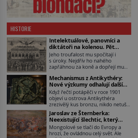
HISTORIE
Intelektuálové, panovníci a
diktátoři na kolenou. Pět
posledních okamžiků před
Jeho troufalost mu spočítají i
popravou
s úroky. Nejdřív ho nahého
zapřáhnou za koně a dopřejí mu
vyhlídkovou trasu kolem Londýna.
Mechanismus z Antikythéry:
Když ho pak věší, myslí si, že útrapy
Nové výzkumy odhalují další
skončily. Těsně předtím, než ztratí
překvapení o starověkém
vědomí ho odříznou a začnou jeho
Když řečtí potápěči v roce 1901
počítači
tělo zbavovat orgánů. Chvíli ještě
objeví u ostrova Antikythéra
vnímá, pak ho vysvobodí
zrezivělý kus bronzu, nikdo netuší,
bezvědomí a smrt. Do posledního
že drží v rukou jeden z
Jaroslav ze Šternberka:
doušku Kdo: Sokrates […]
nejúžasnějších vynálezů starověku.
Neexistující šlechtic, který
Až moderní rentgenové tomografy
z Moravy vyžene Mongoly
Mongolové se tlačí do Evropy a
odhalí desítky ozubených kol
hrozí, že ovládnou celý svět. Ale
ukrytých uvnitř. Mechanismus z