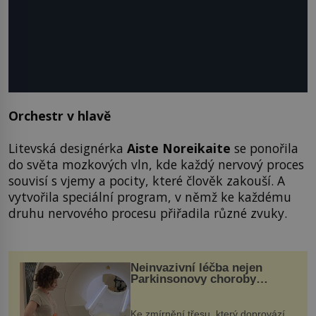
Orchestr v hlavě
Litevská designérka
Aiste Noreikaite
se ponořila
do světa mozkových vln, kde každý nervový proces
souvisí s vjemy a pocity, které člověk zakouší. A
vytvořila speciální program, v němž ke každému
druhu nervového procesu přiřadila různé zvuky.
Neinvazivní léčba nejen
Parkinsonovy choroby
pomocí ultrazvukové
„helmy“
Ke zmírnění třesu, který doprovází