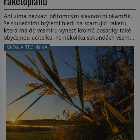
raketoplánů
Ani zima nezkazí přítomným slavnostní okamžik.
Se slunečními brýlemi hledí na startující raketu,
která má do vesmíru vynést kromě posádky také
obyčejnou učitelku. Po několika sekundách všem
ztuhnou úsměvy, stroj totiž exploduje. Jejich
VĚDA A TECHNIKA
konstrukce není z levného kraje, daňové
poplatníky stojí miliardy dolarů. Na druhou stranu
zvládnou jen představitelné věci. Na malé kousky
Název: Columbia První […]