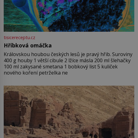
tisicereceptu.cz
Hříbková omáčka
Královskou houbou českých lesů je pravý hřib. Suroviny
400 g houby 1 větší cibule 2 lžíce másla 200 ml šlehačky
100 ml zakysané smetana 1 bobkový list 5 kuliček
nového koření petrželka ne