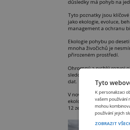
důsledky má pohyb na jedin
Tyto poznatky jsou klíčov
jako ekologie, evoluce, beh
management a ochranu bio
Ekologie pohybu po desetil
mnoha živočichů je nesmír
přirozeném prostředí.
Ohromný a rychlý rozvoj o
sledovacích technologií a
dat.
Tyto webové
K personalizaci o
V nové studii upozornila na
vašem používání na
ekologie pohybu velká mez
mohou kombinovat 
12 zemí.
používání jejich s
ZOBRAZIT VŠE