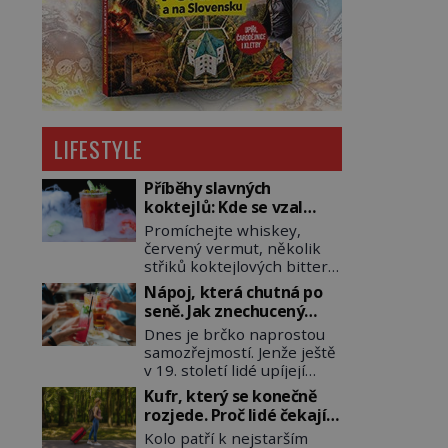
LIFESTYLE
Příběhy slavných
koktejlů: Kde se vzal
Manhattan a Bloody
Promíchejte whiskey,
Mary?
červený vermut, několik
střiků koktejlových bitters
a led, sceďte, ozdobte
Nápoj, která chutná po
koktejlovou třešinkou a
seně. Jak znechucený
tadá… Manhattan je tu! A
Američan vymyslel brčko
Dnes je brčko naprostou
pokud to má být skutečně
samozřejmostí. Jenže ještě
on, dejte si pozor, ať místo
v 19. století lidé upíjejí
klasické americké rye
limonády i koktejly dutými
whiskey či klidně
Kufr, který se konečně
stébly žita nebo žitné
bourbonu nepoužijete
rozjede. Proč lidé čekají
slámy. Fungují sice dobře,
skotskou whisku. Co se
na kolečka téměř pět
Kolo patří k nejstarším
mají ale jednu
stane? Inu, koktejl bude