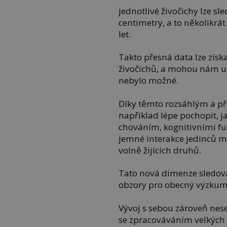
jednotlivé živočichy lze s
centimetry, a to několik
let.
Takto přesná data lze získ
živočichů, a mohou nám uká
nebylo možné.
Díky těmto rozsáhlým a 
například lépe pochopit, ja
chováním, kognitivními fu
jemné interakce jedinců m
volně žijících druhů.
Tato nová dimenze sledová
obzory pro obecný výzkum 
Vývoj s sebou zároveň nese
se zpracováváním velkých 