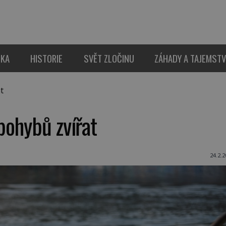
IKA
HISTORIE
SVĚT ZLOČINU
ZÁHADY A TAJEMSTV
t
pohybů zvířat
24.2.2