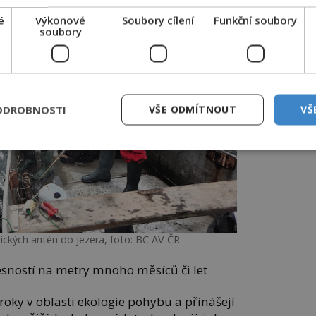
é
Výkonové
Soubory cílení
Funkční soubory
soubory
ODROBNOSTI
VŠE ODMÍTNOUT
VŠ
ických antén do jezera, foto: BC AV ČR
řesností na metry mnoho měsíců či let
kroky v oblasti ekologie pohybu a přinášejí