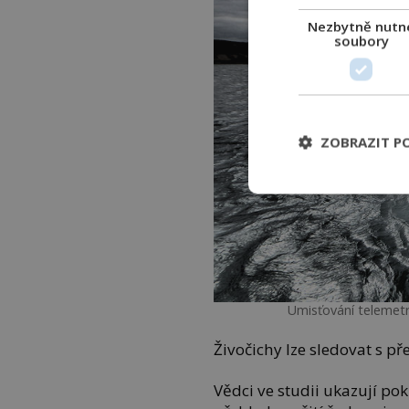
Nezbytně nutn
soubory
ZOBRAZIT P
Umisťování telemetr
Živočichy lze sledovat s p
Vědci ve studii ukazují po