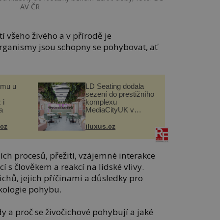
AV ČR
í všeho živého a v přírodě je
rganismy jsou schopny se pohybovat, ať
omu u
LD Seating dodala
sezení do prestižního
 i
komplexu
a
MediaCityUK v
Salfordu
.cz
iluxus.cz
ch procesů, přežití, vzájemné interakce
í s člověkem a reakcí na lidské vlivy.
hů, jejich příčinami a důsledky pro
ekologie pohybu.
y a proč se živočichové pohybují a jaké