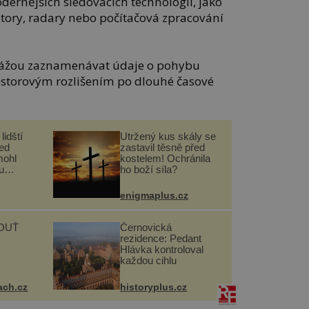
dernějších sledovacích technologií, jako
átory, radary nebo počítačová zpracování
kážou zaznamenávat údaje o pohybu
ostorovým rozlišením po dlouhé časové
lidští
Utržený kus skály se
řed
zastavil těsně před
mohl
kostelem! Ochránila
u
ho boží síla?
enigmaplus.cz
OUŤ
Černovická
rezidence: Pedant
Hlávka kontroloval
každou cihlu
ach.cz
historyplus.cz