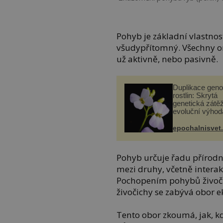
Pohyb je základní vlastnost
všudypřítomný. Všechny o
už aktivně, nebo pasivně.
Duplikace gen
rostlin: Skrytá
genetická zátěž
evoluční výhod
epochalnisvet
Pohyb určuje řadu přírodní
mezi druhy, včetně interakc
Pochopením pohybů živočic
živočichy se zabývá obor 
Tento obor zkoumá, jak, kd