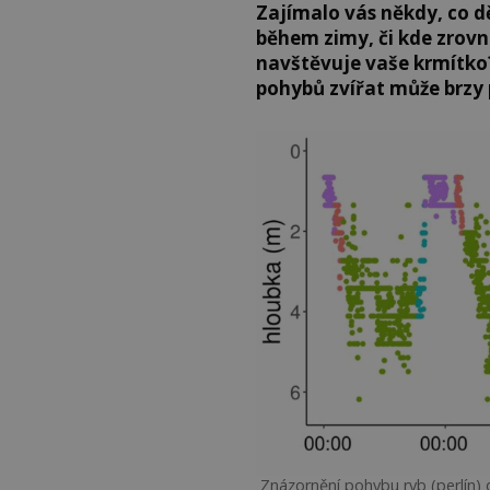
Zajímalo vás někdy, co dě
během zimy, či kde zrovn
navštěvuje vaše krmítko
pohybů zvířat může brzy
Znázornění pohybu ryb (perlín)