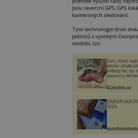
přehled využití řady nejmo
jsou reverzní GPS, GPS lok
kamerových sledování.
Tyto technologie dnes do
jedinců s vysokým časopr
období, tzn.
Gen, který naši 
předci ztratili p
miliony let, by 
pomoci s léčbo
„nemoci králů“
21stoleti.cz
ZÁBOŘSKÁ P
2025
epochanacest