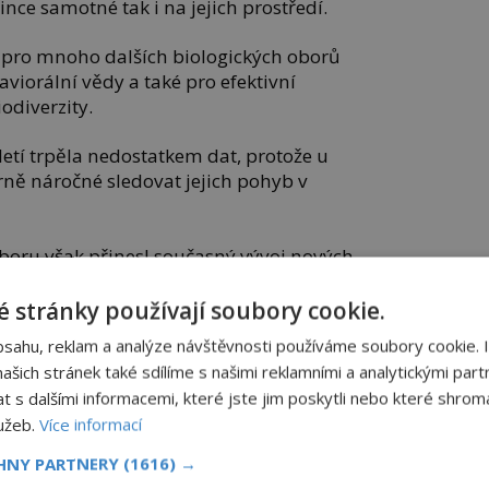
ce samotné tak i na jejich prostředí.
é pro mnoho dalších biologických oborů
aviorální vědy a také pro efektivní
diverzity.
etí trpěla nedostatkem dat, protože u
ně náročné sledovat jejich pohyb v
boru však přinesl současný vývoj nových
 nástrojů pro zpracování velkých objemů
 stránky používají soubory cookie.
bsahu, reklam a analýze návštěvnosti používáme soubory cookie. 
 tuto probíhající revoluci v oblasti
šich stránek také sdílíme s našimi reklamními a analytickými partn
inárodní skupina vědců z 29 institucí a
s dalšími informacemi, které jste jim poskytli nebo které shromá
lužeb.
Více informací
CHNY PARTNERY
(1616) →