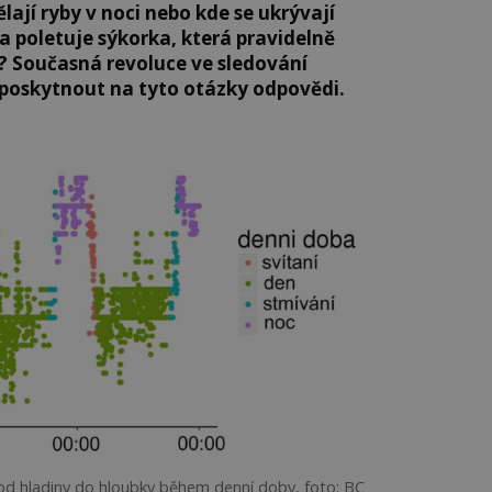
lají ryby v noci nebo kde se ukrývají
a poletuje sýkorka, která pravidelně
? Současná revoluce ve sledování
 poskytnout na tyto otázky odpovědi.
 od hladiny do hloubky během denní doby, foto: BC