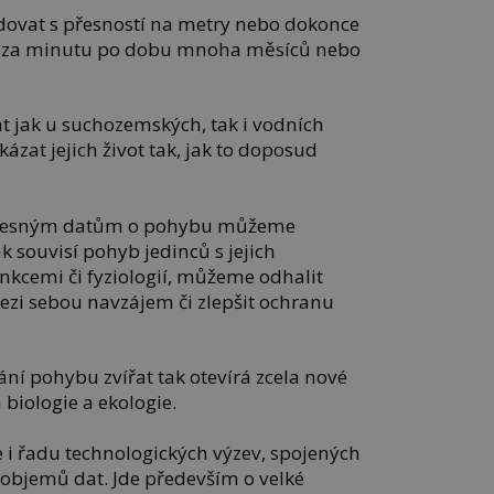
ledovat s přesností na metry nebo dokonce
rát za minutu po dobu mnoha měsíců nebo
at jak u suchozemských, tak i vodních
zat jejich život tak, jak to doposud
přesným datům o pohybu můžeme
k souvisí pohyb jedinců s jejich
nkcemi či fyziologií, můžeme odhalit
ezi sebou navzájem či zlepšit ochranu
ní pohybu zvířat tak otevírá zcela nové
biologie a ekologie.
 i řadu technologických výzev, spojených
objemů dat. Jde především o velké