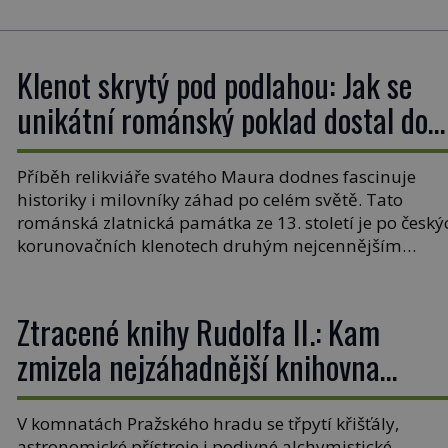
Klenot skrytý pod podlahou: Jak se
unikátní románský poklad dostal do
zapadlého Bečova?
Příběh relikviáře svatého Maura dodnes fascinuje
historiky i milovníky záhad po celém světě. Tato
románská zlatnická památka ze 13. století je po český
korunovačních klenotech druhým nejcennějším
movitým majetkem v České republice. Přestože byl
klenot v roce 1985 po dramatickém pátrání
kriminalistů úspěšně nalezen, jeho minulost stále
Ztracené knihy Rudolfa II.: Kam
obestírá hustá mlha. Otázky, jak přesně se tato […]
zmizela nejzáhadnější knihovna
Evropy?
V komnatách Pražského hradu se třpytí křišťály,
astronomické přístroje i podivné alchymistické