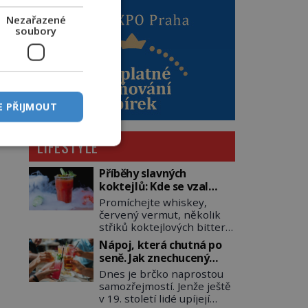
Nezařazené
soubory
E PŘIJMOUT
LIFESTYLE
Příběhy slavných
koktejlů: Kde se vzal
Manhattan a Bloody
Promíchejte whiskey,
Mary?
červený vermut, několik
střiků koktejlových bitters
a led, sceďte, ozdobte
Nápoj, která chutná po
koktejlovou třešinkou a
seně. Jak znechucený
tadá… Manhattan je tu! A
Američan vymyslel brčko
Dnes je brčko naprostou
pokud to má být skutečně
samozřejmostí. Jenže ještě
on, dejte si pozor, ať místo
v 19. století lidé upíjejí
klasické americké rye