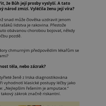
t, že Bůh její prosby vyslyší. A tato
ý národ zmizí. Vyléčila ženu její víra?
chž snad může člověka uzdravit jenom
rašáků lidstva je rakovina. Přestože
 touto obávanou chorobou bojovat, někdy
éčbu pozdě.
vzdory chmurným předpovědím lékařům se
sami?
ost těla, nebo zázrak?
yřleté ženě z Irska diagnostikována
aři vyhodnotí klasické postupy léčby jako
e: „Nejlepším řešením je amputace.“
e takový zákrok značně riskantní.