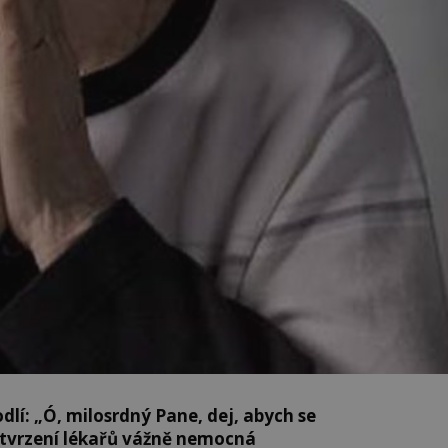
lí: „Ó, milosrdný Pane, dej, abych se
 tvrzení lékařů vážně nemocná