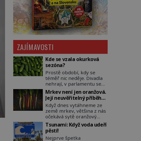
ZAJÍMAVOSTI
Kde se vzala okurková
sezóna?
Prostě období, kdy se
téměř nic neděje. Divadla
nehrají, v parlamentu se
nehlasuje, všichni jsou na
Mrkev není jen oranžová.
dovolené a média tak
Její neuvěřitelný příběh
nemají o čem mluvit a psát.
začíná fialovou barvou
Když dnes vytáhneme ze
A vymýšlejí si proto
země mrkev, většina z nás
témata, které nikoho
očekává sytě oranžový
nezajímají. Proč je však ona
kořen. Jenže po většinu
letní doba spojovaná
Tsunami: Když voda udeří
své historie je mrkev
zrovna s okurkami?
pěstí!
všechno možné, jen ne
Okurkovou sezónu známe
Nejprve špetka
oranžová. Je fialová, žlutá,
už od poloviny 19. století,