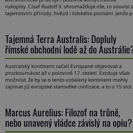
rukopisy. Císař Rudolf II. shromažďuje vše, co souvisí 
tajemstvím přírody, hvězd i lidského poznání. Jenže 
jeho smrti se jeho slavné sbírky začínají rozpadat a čá
z nich mizí navždy. Kdo odnesl nejvzácnější knihy? A
existují ještě někde zapomenuté rukopisy, které nikd
Tajemná Terra Australis: Dopluly
[…]
římské obchodní lodě až do Austrálie
Australský kontinent začali Evropané objevovat a
prozkoumávat až v polovině 17. století. Existuje však
možnost, že by se o tento vzdálený kontinent mohly
zajímat již evropské starověké civilizace, a to o 15 stol
dříve? Již od starověku kartografové zakreslovali do
map záhadný kontinent Terra Australis – Jižní zemi.
Proč? Do jisté míry to byl smysl pro […]
Marcus Aurelius: Filozof na trůně,
nebo unavený vládce závislý na opiu?