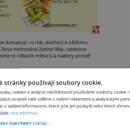
čba
Vavřín jako lék
novy
í
helmy“
panidomu.cz
se dohadují, co dál, dochází k něčemu
e žena nedostává žádné léky, rakovina
jsme to několik měsíců a nádory prostě
na bez rakoviny,“popisuje pacientčin stav
 stránky používají soubory cookie.
ocnice sv. Jakuba v Dublinu
Alan Irvine
.
 tom, že ji uzdravil Bůh. Takové
bsahu, reklam a analýze návštěvnosti používáme soubory cookie. 
 zdráhají přijmout.
šich stránek také sdílíme s našimi reklamními a analytickými partn
s dalšími informacemi, které jste jim poskytli nebo které shromá
 spontánnímu vyléčení z rakoviny u
lužeb.
Více informací
íc. „Ukazuje to, že pro tělo je možné zbavit
uvěřitelně vzácné“ tvrdí Irvine.
CHNY PARTNERY
(1616) →