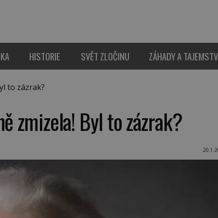
IKA
HISTORIE
SVĚT ZLOČINU
ZÁHADY A TAJEMSTV
yl to zázrak?
ně zmizela! Byl to zázrak?
20.1.2