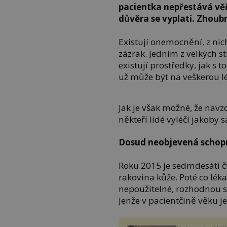
pacientka nepřestává věři
důvěra se vyplatí. Zhoubn
Existují onemocnění, z ni
zázrak. Jedním z velkých st
existují prostředky, jak s
už může být na veškerou l
Jak je však možné, že na
někteří lidé vyléčí jakoby 
Dosud neobjevená schopn
Roku 2015 je sedmdesáti čt
rakovina kůže. Poté co lék
nepoužitelné, rozhodnou s
Jenže v pacientčině věku j