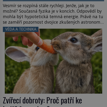
Vesmír se rozpíná stále rychleji. Jenže, jak je to
možné? Současná fyzika je v koncích. Odpovědí by
mohla být hypotetická temná energie. Právě na tu
se zaměří pozornost dvojice zkušených astronomů.
Namísto ní ale objeví něco mnohem
VĚDA A TECHNIKA
hmatatelnějšího. Naprosto rekordní kometu!
Astronomové Pedro Bernardinelli a Gary Bernstein
mravenčí prací zkoumají archivní snímky v rámci
Průzkumu temné energie […]
Zvířecí dobroty: Proč patří ke