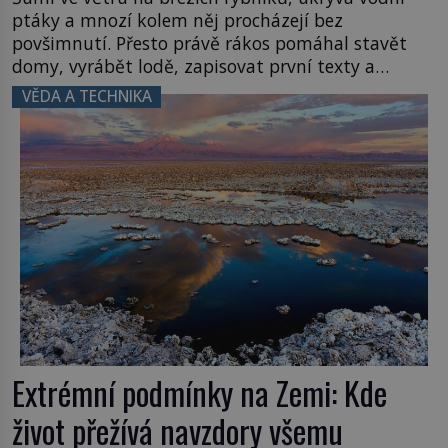
ptáky a mnozí kolem něj procházejí bez
povšimnutí. Přesto právě rákos pomáhal stavět
domy, vyrábět lodě, zapisovat první texty a
inspiroval řadu pověstí. Tato skromná, ale
VĚDA A TECHNIKA
užitečná rostlina provází člověka už tisíce let.
Většina lidí vnímá rákos jen jako obyčejnou kulisu
letního koupání. Stačí se však podívat […]
Extrémní podmínky na Zemi: Kde
život přežívá navzdory všemu