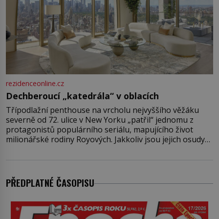
rezidenceonline.cz
Dechberoucí „katedrála“ v oblacích
Třípodlažní penthouse na vrcholu nejvyššího věžáku
severně od 72. ulice v New Yorku „patřil“ jednomu z
protagonistů populárního seriálu, mapujícího život
milionářské rodiny Royových. Jakkoliv jsou jejich osudy
fiktivní, nemovitosti, v nichž „žijí“, jsou velmi reálné.
Ohromující luxusní byt s pěti ložnicemi, čtyřmi
koupelnami a výhledem na Husdon Yards je přitom
jenom jednou z nemovitostí
PŘEDPLATNÉ ČASOPISU