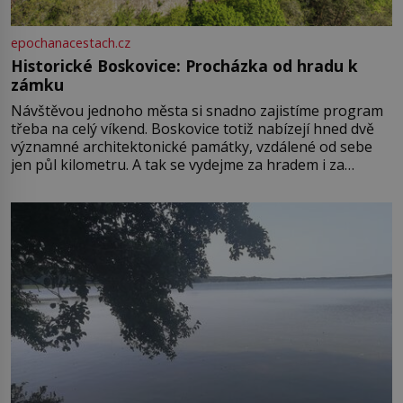
epochanacestach.cz
Historické Boskovice: Procházka od hradu k
zámku
Návštěvou jednoho města si snadno zajistíme program
třeba na celý víkend. Boskovice totiž nabízejí hned dvě
významné architektonické památky, vzdálené od sebe
jen půl kilometru. A tak se vydejme za hradem i za
zámkem do krásné jihomoravské krajiny. Trhová osada
Boskovice na okraji Drahanské vrchoviny vznikla někdy
ve13. století, a už v roce 1313 kronikáři zaznamenali