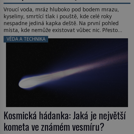
Vroucí voda, mráz hluboko pod bodem mrazu,
kyseliny, smrtící tlak i pouště, kde celé roky
nespadne jediná kapka deště. Na první pohled
místa, kde nemůže existovat vůbec nic. Přesto
právě tady vědci objevují organismy, které
VĚDA A TECHNIKA
posouvají hranice života. Každý nový nález mění
naše představy o tom, co všechno dokáže příroda a
napovídá, kde bychom jednou […]
Kosmická hádanka: Jaká je největší
kometa ve známém vesmíru?