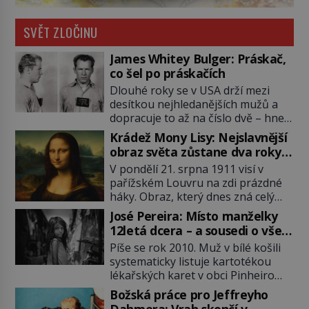
SVĚT ZLOČINU
James Whitey Bulger: Práskač,
co šel po práskačích
Dlouhé roky se v USA drží mezi
desítkou nejhledanějších mužů a
dopracuje to až na číslo dvě – hned
po Usámovi bin Ládinovi (1957–
Krádež Mony Lisy: Nejslavnější
2011). To je James „Whitey“ Bulger
obraz světa zůstane dva roky
(1929–2018) viněný ze spoluúčasti
nezvěstný
V pondělí 21. srpna 1911 visí v
na 19 vraždách, vydírání a lichvy. A
pařížském Louvru na zdi prázdné
samozřejmě, krom toho je ještě
háky. Obraz, který dnes zná celý
drogový dealer, který neváhá
svět, je pryč. Zpočátku si nikdo
odstranit z cesty všechny práskače,
José Pereira: Místo manželky
nemyslí, že jde o krádež.
zatímco […]
12letá dcera – a sousedi o všem
Zaměstnanci jsou přesvědčeni, že
vědí!
Píše se rok 2010. Muž v bílé košili
Mona Lisa je jen v restaurátorské
systematicky listuje kartotékou
dílně nebo u fotografa. Když se
lékařských karet v obci Pinheiro
ukáže pravda, propukne jeden z
ležící asi 20 kilometrů od farmy s
největších honů na zloděje v […]
Božská práce pro Jeffreyho
podivínským majitelem. Něco tu
Dahmera: Vrah skončí v