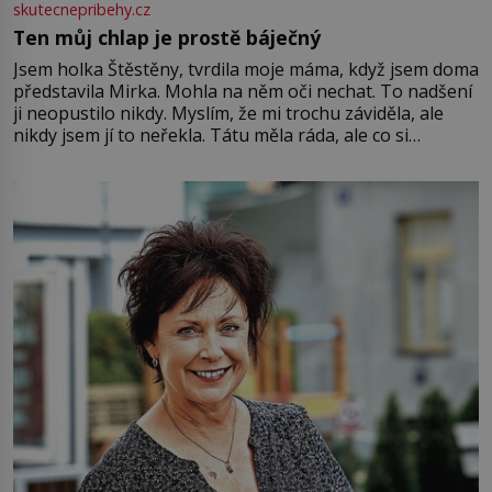
skutecnepribehy.cz
Ten můj chlap je prostě báječný
Jsem holka Štěstěny, tvrdila moje máma, když jsem doma
představila Mirka. Mohla na něm oči nechat. To nadšení
ji neopustilo nikdy. Myslím, že mi trochu záviděla, ale
nikdy jsem jí to neřekla. Tátu měla ráda, ale co si
pamatuji, tak jsme s Mirkem byli zamilovaní mnohem víc.
Jsme spolu moc rádi Tehdy byla jiná doba, když