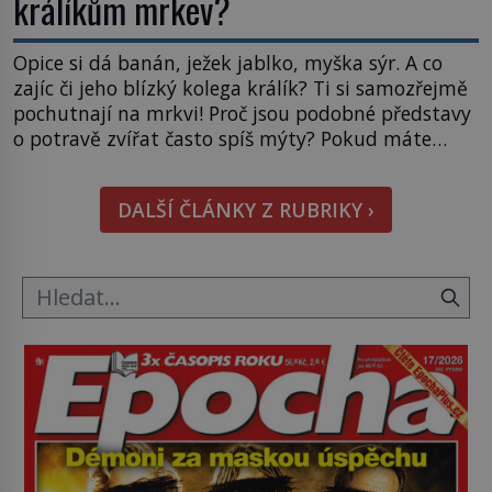
králíkům mrkev?
Opice si dá banán, ježek jablko, myška sýr. A co
zajíc či jeho blízký kolega králík? Ti si samozřejmě
pochutnají na mrkvi! Proč jsou podobné představy
o potravě zvířat často spíš mýty? Pokud máte
doma králíka, mrkev mu dát můžete. A nejspíš mu
i bude chutnat, ovšem měl by ji mít jen jako
DALŠÍ ČLÁNKY Z RUBRIKY ›
občasný pamlsek. […]