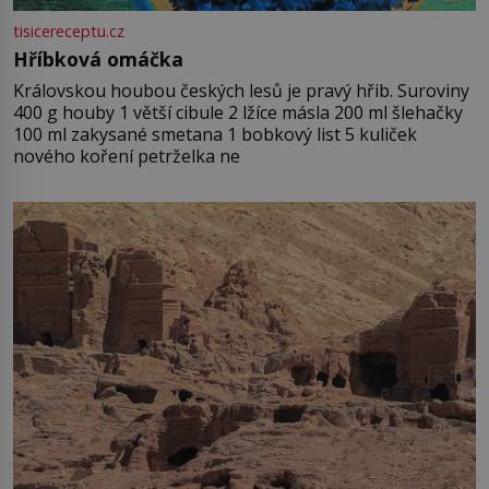
tisicereceptu.cz
Hříbková omáčka
Královskou houbou českých lesů je pravý hřib. Suroviny
400 g houby 1 větší cibule 2 lžíce másla 200 ml šlehačky
100 ml zakysané smetana 1 bobkový list 5 kuliček
nového koření petrželka ne