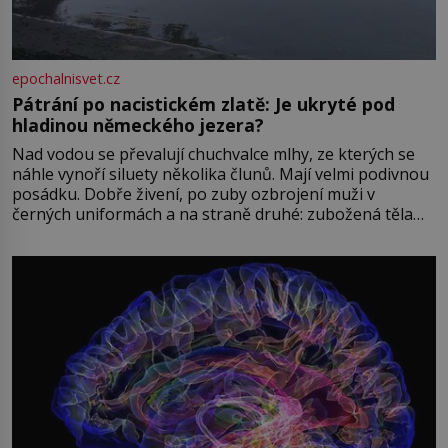
epochalnisvet.cz
Pátrání po nacistickém zlatě: Je ukryté pod
hladinou německého jezera?
Nad vodou se převalují chuchvalce mlhy, ze kterých se
náhle vynoří siluety několika člunů. Mají velmi podivnou
posádku. Dobře živení, po zuby ozbrojení muži v
černých uniformách a na straně druhé: zubožená těla
oblečená v chatrných vězeňských hadrech. Co tato
přízračná scéna znamená? Je jaro roku 1945, druhá
světová válka se chýlí ke konci. Jezero Stolpsee