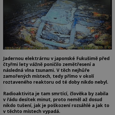
Jadernou elektrárnu v japonské Fukušimě před
čtyřmi lety vážně poničilo zemětřesení a
následná vlna tsunami. V těch nejhůře
zamořených místech, tedy přímo v okolí
roztaveného reaktoru od té doby nikdo nebyl.
Radioaktivita je tam smrtící, člověka by zabila
v řádu desítek minut, proto neměl až dosud
nikdo tušení, jak je poškození rozsáhlé a jak to
v těchto místech vypadá.