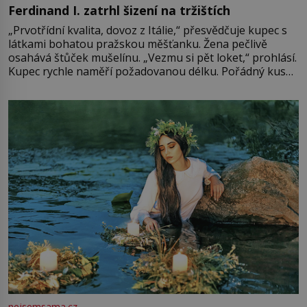
Ferdinand I. zatrhl šizení na tržištích
„Prvotřídní kvalita, dovoz z Itálie,“ přesvědčuje kupec s
látkami bohatou pražskou měšťanku. Žena pečlivě
osahává štůček mušelínu. „Vezmu si pět loket,“ prohlásí.
Kupec rychle naměří požadovanou délku. Pořádný kus
mu přitom zůstane za prsty… „Na šaty ho bude málo,
milostpaní. Stačí jenom na sukni,“ zhodnotí švadlena
množství růžového mušelínu. „Ošidili vás, podívejte.“
Vezme do ruky dřevěnou
nejsemsama.cz