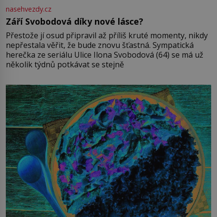
nasehvezdy.cz
Září Svobodová díky nové lásce?
Přestože jí osud připravil až příliš kruté momenty, nikdy
nepřestala věřit, že bude znovu šťastná. Sympatická
herečka ze seriálu Ulice Ilona Svobodová (64) se má už
několik týdnů potkávat se stejně