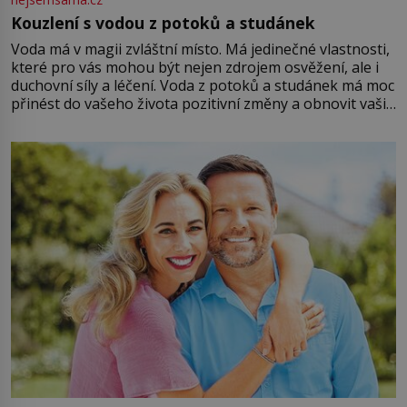
Kouzlení s vodou z potoků a studánek
Voda má v magii zvláštní místo. Má jedinečné vlastnosti,
které pro vás mohou být nejen zdrojem osvěžení, ale i
duchovní síly a léčení. Voda z potoků a studánek má moc
přinést do vašeho života pozitivní změny a obnovit vaši
energii. Využitím těchto přírodních zdrojů v magii
můžete obohatit své rituály a přinést do svého života
větší harmonii a klid. Je důležité