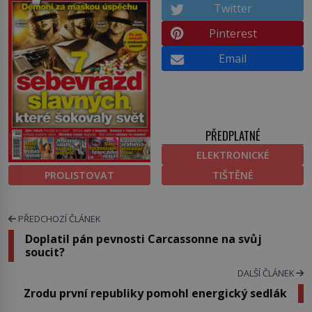
Twitter
Pinterest
Email
PŘEDPLATNÉ
ELEKTRONICKÉ
PROLISTOVAT
TIŠTĚNÉ
PŘEDCHOZÍ ČLÁNEK
Doplatil pán pevnosti Carcassonne na svůj
soucit?
DALŠÍ ČLÁNEK
Zrodu první republiky pomohl energický sedlák