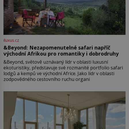
iluxus.cz
&Beyond: Nezapomenutelné safari napříč
východní Afrikou pro romantiky i dobrodruhy
&Beyond, světově uznávaný lídr v oblasti luxusní
ekoturistiky, představuje své rozmanité portfolio safari
lodgů a kempů ve východní Africe. Jako lídr v oblasti
zodpovědného cestovního ruchu organi