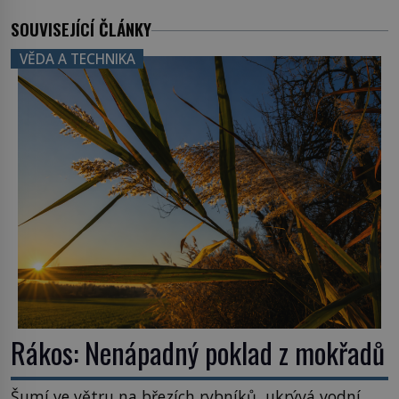
SOUVISEJÍCÍ ČLÁNKY
VĚDA A TECHNIKA
Rákos: Nenápadný poklad z mokřadů
Šumí ve větru na březích rybníků, ukrývá vodní