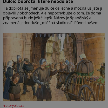
Dulce: Dobrota, které neodoláte
Ta dobrota se jmenuje dulce de leche a možná už jste ji
objevili v obchodech. Ale nepochybujte o tom, že doma
připravená bude ještě lepší. Název je španělský a
znamená jednoduše „mléčná sladkost“. Původ ovšem
není úplně jednoznačný, o autorství této receptury se
pře hned několik latinskoamerických zemí a k tomu
Francie, kde se traduje,
historyplus.cz