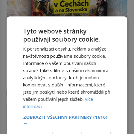
Tyto webové stránky
používají soubory cookie.
K personalizaci obsahu, reklam a analýze
návštěvnosti používáme soubory cookie.
ZÁHADY A TAJEMSTVÍ
Informace o vašem používání našich
stránek také sdílíme s našimi reklamními a
Klenot skrytý pod podlahou:
analytickými partnery, kteří je mohou
Jak se unikátní románský
kombinovat s dalšími informacemi, které
poklad dostal do zapadlého
Příběh relikviáře svatého Maura
Bečova?
jste jim poskytli nebo které shromáždili při
dodnes fascinuje historiky i
milovníky záhad po celém světě.
vašem používání jejich služeb.
Více
Tato románská zlatnická památka
informací
Ztracené knihy Rudolfa II.: Kam
ze 13. století je po českých
zmizela nejzáhadnější knihovna
korunovačních klenotech druhým
ZOBRAZIT VŠECHNY PARTNERY
(1616)
Evropy?
V komnatách Pražského hradu se
→
nejcennějším movitým majetkem v
třpytí křišťály, astronomické
České republice. Přestože byl
přístroje i podivné alchymistické