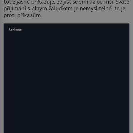
totiž jasně přikazuje, že jíst se smí až po mši. Svaté
přijímání s plným žaludkem je nemyslitelné, to je
proti příkazům.
Reklama