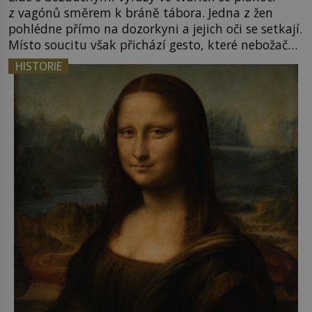
z vagónů směrem k bráně tábora. Jedna z žen
pohlédne přímo na dozorkyni a jejich oči se setkají.
Místo soucitu však přichází gesto, které nebožačku
posílá rovnou do plynové komory. Jména jako
HISTORIE
Rudolf Höss (1901–1947), Josef Mengele (1911–
1979) či Heinrich Himmler (1900–1945) zná každý,
o koho se historie jen otřela. Jenže […]