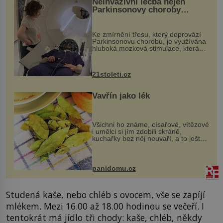
Neinvazivní léčba nejen
Parkinsonovy choroby
pomocí ultrazvukové
„helmy“
Ke zmírnění třesu, který doprovází
Parkinsonovu chorobu, je využívána
hluboká mozková stimulace, která
však vyžaduje vysoce invazivní
zákrok. Ultrazvuk zase není vhodný
k dostatečně přesnému zacílení ...
21stoleti.cz
Vavřín jako lék
Všichni ho známe, císařové, vítězové
i umělci si jím zdobili skráně,
kuchařky bez něj neuvaří, a to ještě
nevíte, že bobkový list může výrazně
zmírnit některé naše neduhy.
Obsahuje v malém množství ně...
panidomu.cz
Studená kaše, nebo chléb s ovocem, vše se zapíjí
mlékem. Mezi 16.00 až 18.00 hodinou se večeří. I
tentokrát má jídlo tři chody: kaše, chléb, někdy