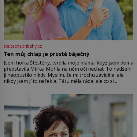
skutecnepribehy.cz
Ten můj chlap je prostě báječný
Jsem holka Štěstěny, tvrdila moje máma, když jsem doma
představila Mirka. Mohla na něm oči nechat. To nadšení
ji neopustilo nikdy. Myslím, že mi trochu záviděla, ale
nikdy jsem jí to neřekla. Tátu měla ráda, ale co si
pamatuji, tak jsme s Mirkem byli zamilovaní mnohem víc.
Jsme spolu moc rádi Tehdy byla jiná doba, když