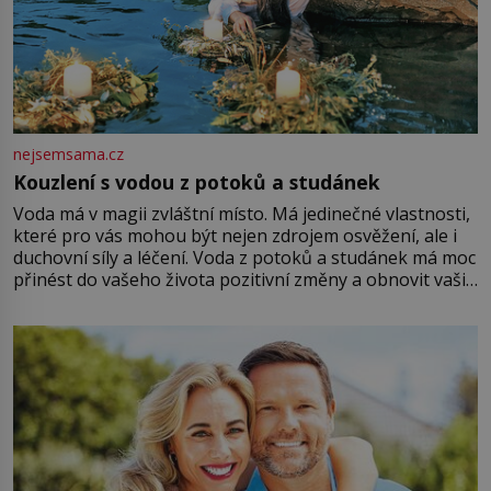
nejsemsama.cz
Kouzlení s vodou z potoků a studánek
Voda má v magii zvláštní místo. Má jedinečné vlastnosti,
které pro vás mohou být nejen zdrojem osvěžení, ale i
duchovní síly a léčení. Voda z potoků a studánek má moc
přinést do vašeho života pozitivní změny a obnovit vaši
energii. Využitím těchto přírodních zdrojů v magii
můžete obohatit své rituály a přinést do svého života
větší harmonii a klid. Je důležité