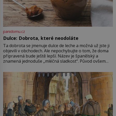
panidomu.cz
Dulce: Dobrota, které neodoláte
Ta dobrota se jmenuje dulce de leche a možná už jste ji
objevili v obchodech. Ale nepochybujte o tom, že doma
připravená bude ještě lepší. Název je španělský a
znamená jednoduše „mléčná sladkost“. Původ ovšem
není úplně jednoznačný, o autorství této receptury se
pře hned několik latinskoamerických zemí a k tomu
Francie, kde se traduje,