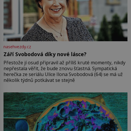
nasehvezdy.cz
Září Svobodová díky nové lásce?
Přestože jí osud připravil až příliš kruté momenty, nikdy
nepřestala věřit, že bude znovu šťastná. Sympatická
herečka ze seriálu Ulice Ilona Svobodová (64) se má už
několik týdnů potkávat se stejně