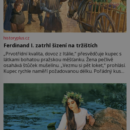
historyplus.cz
Ferdinand I. zatrhl šizení na tržištích
„Prvotřídní kvalita, dovoz z Itálie,“ přesvědčuje kupec s
látkami bohatou pražskou měšťanku. Žena pečlivě
osahává štůček mušelínu. „Vezmu si pět loket,“ prohlásí.
Kupec rychle naměří požadovanou délku. Pořádný kus
mu přitom zůstane za prsty… „Na šaty ho bude málo,
milostpaní. Stačí jenom na sukni,“ zhodnotí švadlena
množství růžového mušelínu. „Ošidili vás, podívejte.“
Vezme do ruky dřevěnou