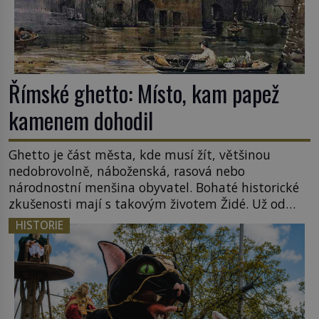
Římské ghetto: Místo, kam papež
kamenem dohodil
Ghetto je část města, kde musí žít, většinou
nedobrovolně, náboženská, rasová nebo
národnostní menšina obyvatel. Bohaté historické
zkušenosti mají s takovým životem Židé. Už od
středověku jsou totiž v každou chvíli nuceni v
HISTORIE
nějakém žít. Mezi ty nejslavnější patří i římské
ghetto založené v roce 1555. Pokud jde o vztah
k Židům, nemá se Řím čím chlubit. […]