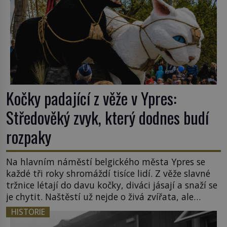
Kočky padající z věže v Ypres:
Středověký zvyk, který dodnes budí
rozpaky
Na hlavním náměstí belgického města Ypres se
každé tři roky shromáždí tisíce lidí. Z věže slavné
tržnice létají do davu kočky, diváci jásají a snaží se
je chytit. Naštěstí už nejde o živá zvířata, ale
jenom o plyšové suvenýry. Kdysi to ale bylo jinak.
HISTORIE
Tato veselá podívaná připomíná jeden z