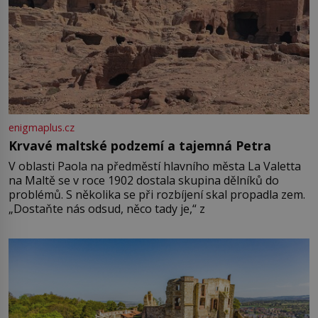
enigmaplus.cz
Krvavé maltské podzemí a tajemná Petra
V oblasti Paola na předměstí hlavního města La Valetta
na Maltě se v roce 1902 dostala skupina dělníků do
problémů. S několika se při rozbíjení skal propadla zem.
„Dostaňte nás odsud, něco tady je,“ z