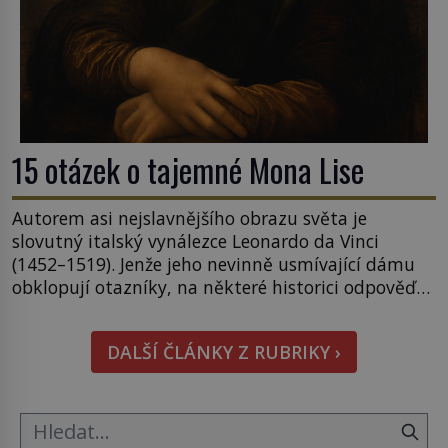
15 otázek o tajemné Mona Lise
Autorem asi nejslavnějšího obrazu světa je
slovutný italský vynálezce Leonardo da Vinci
(1452–1519). Jenže jeho nevinně usmívající dámu
obklopují otazníky, na některé historici odpověď
objeví, jiné zůstanou nezodpovězené. Kam si ji
pověsil Napoleon? Samotný císař Napoleon
DALŠÍ ČLÁNKY Z RUBRIKY ›
Bonaparte (1769–1821) má pro malbu slabost, a
tak si ji ještě jako první konzul přemístí do své
ložnice v Tuilerisjkém […]