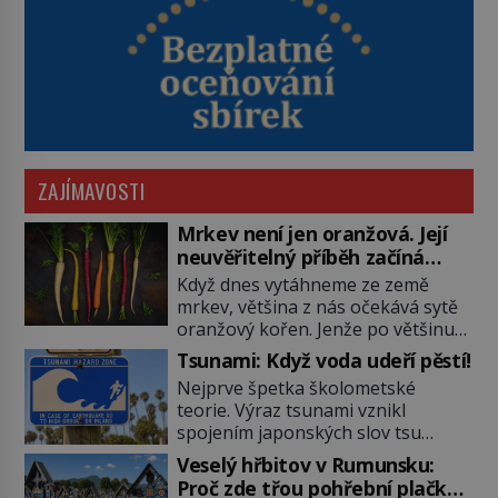
ZAJÍMAVOSTI
Mrkev není jen oranžová. Její
neuvěřitelný příběh začíná
fialovou barvou
Když dnes vytáhneme ze země
mrkev, většina z nás očekává sytě
oranžový kořen. Jenže po většinu
své historie je mrkev všechno
Tsunami: Když voda udeří pěstí!
možné, jen ne oranžová. Je fialová,
Nejprve špetka školometské
žlutá, bílá, někdy dokonce téměř
teorie. Výraz tsunami vznikl
černá. Až díky stovkám let
spojením japonských slov tsu
pečlivého šlechtění se z ní stává
(přístav) a nami (vlna). Jedná se o
zelenina, bez které si českou
Veselý hřbitov v Rumunsku:
dlouhou vlnu, která je na volném
zahradu ani nedokážeme
Proč zde třou pohřební plačky