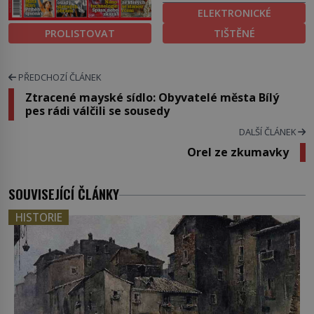
ELEKTRONICKÉ
PROLISTOVAT
TIŠTĚNÉ
PŘEDCHOZÍ ČLÁNEK
Ztracené mayské sídlo: Obyvatelé města Bílý
pes rádi válčili se sousedy
DALŠÍ ČLÁNEK
Orel ze zkumavky
SOUVISEJÍCÍ ČLÁNKY
HISTORIE