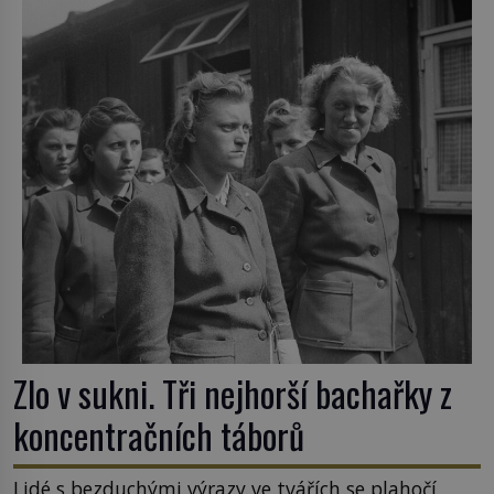
nejpodivnějších a zároveň nejkrutějších zvyků […]
Zlo v sukni. Tři nejhorší bachařky z
koncentračních táborů
Lidé s bezduchými výrazy ve tvářích se plahočí