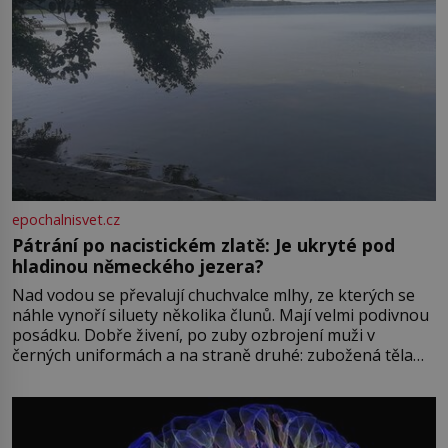
epochalnisvet.cz
Pátrání po nacistickém zlatě: Je ukryté pod
hladinou německého jezera?
Nad vodou se převalují chuchvalce mlhy, ze kterých se
náhle vynoří siluety několika člunů. Mají velmi podivnou
posádku. Dobře živení, po zuby ozbrojení muži v
černých uniformách a na straně druhé: zubožená těla
oblečená v chatrných vězeňských hadrech. Co tato
přízračná scéna znamená? Je jaro roku 1945, druhá
světová válka se chýlí ke konci. Jezero Stolpsee