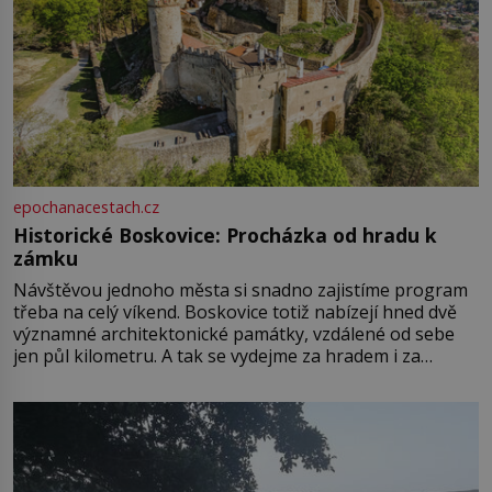
epochanacestach.cz
Historické Boskovice: Procházka od hradu k
zámku
Návštěvou jednoho města si snadno zajistíme program
třeba na celý víkend. Boskovice totiž nabízejí hned dvě
významné architektonické památky, vzdálené od sebe
jen půl kilometru. A tak se vydejme za hradem i za
zámkem do krásné jihomoravské krajiny. Trhová osada
Boskovice na okraji Drahanské vrchoviny vznikla někdy
ve13. století, a už v roce 1313 kronikáři zaznamenali