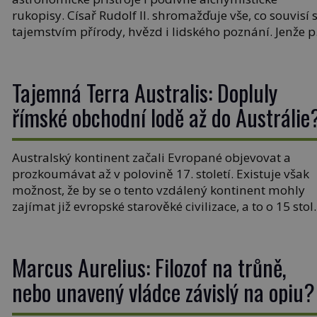
rukopisy. Císař Rudolf II. shromažďuje vše, co souvisí 
tajemstvím přírody, hvězd i lidského poznání. Jenže 
jeho smrti se jeho slavné sbírky začínají rozpadat a čá
z nich mizí navždy. Kdo odnesl nejvzácnější knihy? A
existují ještě někde zapomenuté rukopisy, které nikd
Tajemná Terra Australis: Dopluly
[…]
římské obchodní lodě až do Austrálie
Australský kontinent začali Evropané objevovat a
prozkoumávat až v polovině 17. století. Existuje však
možnost, že by se o tento vzdálený kontinent mohly
zajímat již evropské starověké civilizace, a to o 15 stol
dříve? Již od starověku kartografové zakreslovali do
map záhadný kontinent Terra Australis – Jižní zemi.
Proč? Do jisté míry to byl smysl pro […]
Marcus Aurelius: Filozof na trůně,
nebo unavený vládce závislý na opiu?