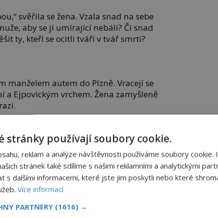
ou,“ svěřila se žena. Vzala snad na sebe
že, aby se jí umírající nebáli? Či snad
t ty, kteří se ocitli tváří v tvář smrti?
ým manželem autem do Plzně. Vracejí se
zní a Ejpovickým vrchem. Žena zamyšleně
razí.
ovat se ženskou postavu v tmavých
 stránky používají soubory cookie.
 přehozený temný přehoz. Na tom by
dyby se ovšem záhadná bytost nevznášela
bsahu, reklam a analýze návštěvnosti používáme soubory cookie. 
emí! „Vidíš to?“ hlesne Věra.
šich stránek také sdílíme s našimi reklamními a analytickými partn
s dalšími informacemi, které jste jim poskytli nebo které shromá
 očima přikývne. Přitom křečovitě sevře
lužeb.
Více informací
zy zmizí dvojici z dohledu, manželé se
 dlouho nemohou vzpamatovat. Je možné,
CHNY PARTNERY
(1616) →
nu? Věra Slancová je přesvědčena o tom,