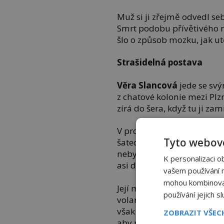
Muž si ji zřejmě odvedl seb
Smrt podobu přívětivého mu
šlo o způsob mozku, jak utěši
Strašidelná postava
Věra Slancová
jede se sv
z chatové kolonie mezi Pl
zírá do šera, když tu ji zam
V protisměru spatří pohyb
Tyto webové
šatech, jež má přes hlavu
nebylo nic tak divného, k
K personalizaci o
asi dvacet centimetrů nad z
vašem používání na
mohou kombinovat 
Její manžel s vytřeštěnýma
používání jejich s
volant. Záhadné zjevení br
však z mrazivého zážitku
ZOBRAZIT VŠE
aby měli oba stejnou vidi