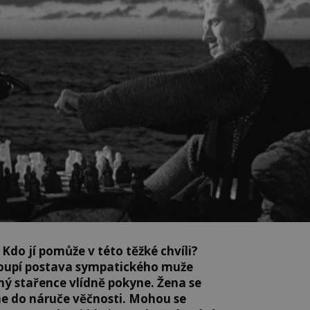
 Kdo jí pomůže v této těžké chvíli?
toupí postava sympatického muže
ý stařence vlídně pokyne. Žena se
ne do náruče věčnosti. Mohou se