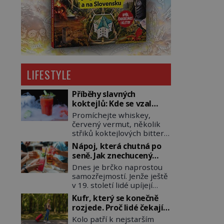
LIFESTYLE
Příběhy slavných
koktejlů: Kde se vzal
Manhattan a Bloody
Promíchejte whiskey,
Mary?
červený vermut, několik
střiků koktejlových bitters
a led, sceďte, ozdobte
Nápoj, která chutná po
koktejlovou třešinkou a
seně. Jak znechucený
tadá… Manhattan je tu! A
Američan vymyslel brčko
Dnes je brčko naprostou
pokud to má být skutečně
samozřejmostí. Jenže ještě
on, dejte si pozor, ať místo
v 19. století lidé upíjejí
klasické americké rye
limonády i koktejly dutými
whiskey či klidně
Kufr, který se konečně
stébly žita nebo žitné
bourbonu nepoužijete
rozjede. Proč lidé čekají
slámy. Fungují sice dobře,
skotskou whisku. Co se
na kolečka téměř pět
Kolo patří k nejstarším
mají ale jednu
stane? Inu, koktejl bude