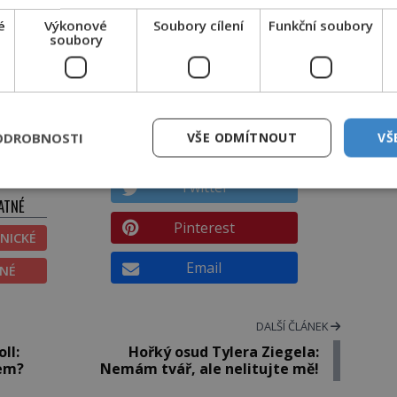
é
Výkonové
Soubory cílení
Funkční soubory
soubory
.co.uk, https://cz.pinterest.com
ess.com, https://entertainingwelseyshaw.com
SDÍLEJTE ČLÁNEK
ODROBNOSTI
VŠE ODMÍTNOUT
VŠ
TOVAT
Facebook
Twitter
ATNÉ
Pinterest
NICKÉ
Email
ĚNÉ
DALŠÍ ČLÁNEK
ll:
Hořký osud Tylera Ziegela:
dem?
Nemám tvář, ale nelitujte mě!