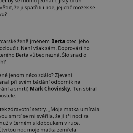
ět by se mohlo jednat o jistý druh
tlit, že ji spatřili i lidé, jejichž mozek se
vu?
výcarské ženě jménem
Berta
otec. Jeho
 rozloučit. Není však sám. Doprovází ho
erého Berta vůbec nezná. Šlo snad o
ch?
ženě jenom něco zdálo? Zjevení
al při svém bádání odborník na
rání a smrti)
Mark Chovinsky.
Ten sbíral
postele.
tek zdravotní sestry. „Moje matka umírala
u smrtí se mi svěřila, že ji tři noci za
muž v černém s kloboukem v ruce.
 Čtvrtou noc moje matka zemřela.