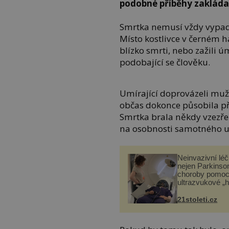
podobné příběhy zakládat
Smrtka nemusí vždy vypada
Místo kostlivce v černém há
blízko smrti, nebo zažili úm
podobající se člověku.
Umírající doprovázeli muž 
občas dokonce působila p
Smrtka brala někdy vzezřen
na osobnosti samotného u
Neinvazivní lé
nejen Parkinso
choroby pomoc
ultrazvukové „
21stoleti.cz