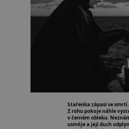
Stařenka zápasí se smrtí.
Z rohu pokoje náhle vys
v černém obleku. Neznám
usměje a její duch odply