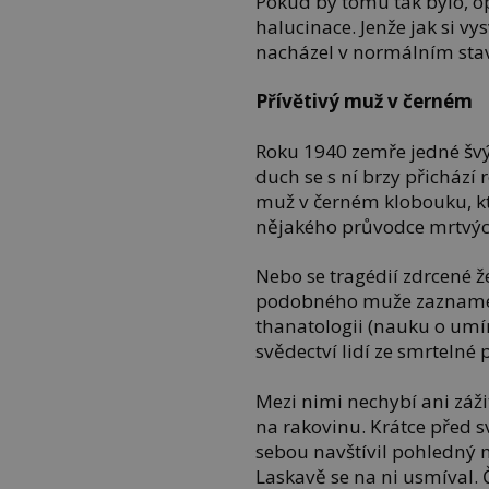
Pokud by tomu tak bylo, op
halucinace. Jenže jak si vysvě
nacházel v normálním sta
Přívětivý muž v černém
Roku 1940 zemře jedné š
duch se s ní brzy přichází
muž v černém klobouku, kt
nějakého průvodce mrtvý
Nebo se tragédií zdrcené 
podobného muže zaznamen
thanatologii (nauku o umí
svědectví lidí ze smrtelné 
Mezi nimi nechybí ani záži
na rakovinu. Krátce před svo
sebou navštívil pohledný 
Laskavě se na ni usmíval.