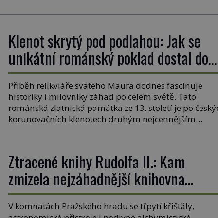
Klenot skrytý pod podlahou: Jak se
unikátní románský poklad dostal do
zapadlého Bečova?
Příběh relikviáře svatého Maura dodnes fascinuje
historiky i milovníky záhad po celém světě. Tato
románská zlatnická památka ze 13. století je po český
korunovačních klenotech druhým nejcennějším
movitým majetkem v České republice. Přestože byl
klenot v roce 1985 po dramatickém pátrání
kriminalistů úspěšně nalezen, jeho minulost stále
Ztracené knihy Rudolfa II.: Kam
obestírá hustá mlha. Otázky, jak přesně se tato […]
zmizela nejzáhadnější knihovna
Evropy?
V komnatách Pražského hradu se třpytí křišťály,
astronomické přístroje i podivné alchymistické