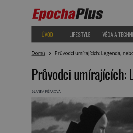
ÚVOD
LIFESTYLE
VĚDA A TECHN
Domů
Průvodci umírajících: Legenda, neb
Průvodci umírajících:
BLANKA FIŠAROVÁ