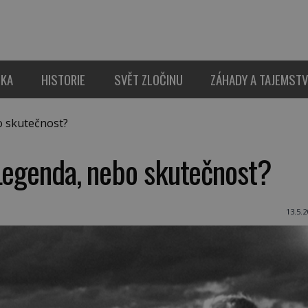
IKA
HISTORIE
SVĚT ZLOČINU
ZÁHADY A TAJEMSTV
o skutečnost?
 Legenda, nebo skutečnost?
13.5.2