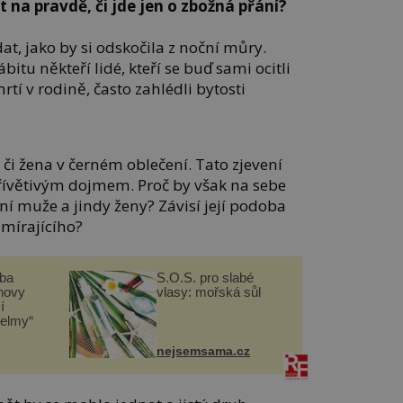
 na pravdě, či jde jen o zbožná přání?
t, jako by si odskočila z noční můry.
bitu někteří lidé, kteří se buď sami ocitli
rtí v rodině, často zahlédli bytosti
či žena v černém oblečení. Tato zjevení
řívětivým dojmem. Proč by však na sebe
í muže a jindy ženy? Závisí její podoba
mírajícího?
čba
S.O.S. pro slabé
novy
vlasy: mořská sůl
í
helmy“
nejsemsama.cz