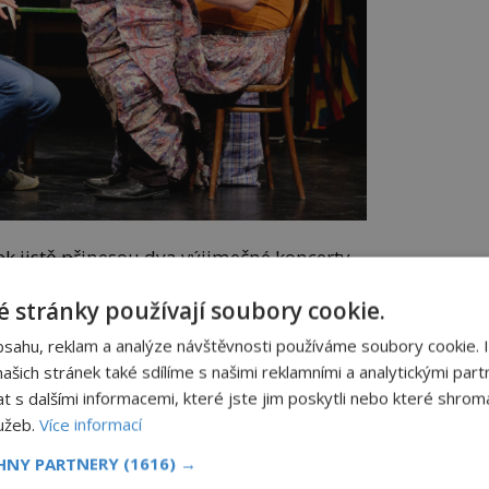
 jistě přinesou dva výjimečné koncerty
am Plachetka, Ondřej Havelka a orchestr
nterpretují slavné písně Jaroslava Ježka,
 stránky používají soubory cookie.
icha.
bsahu, reklam a analýze návštěvnosti používáme soubory cookie. 
šich stránek také sdílíme s našimi reklamními a analytickými partn
dné léto vznikly Velké muzikálové večery
s dalšími informacemi, které jste jim poskytli nebo které shromá
m „od Hamleta po Biograf láska“, na nichž
lužeb.
Více informací
or divadla předvede největší hity
á v roce 2024 slaví 25. narozeniny, a tyto
CHNY PARTNERY
(1616) →
loročních oslav.