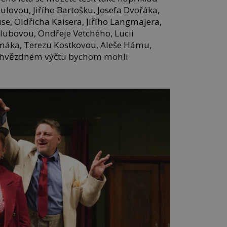
ulovou, Jiřího Bartošku, Josefa Dvořáka,
use, Oldřicha Kaisera, Jiřího Langmajera,
ubovou, Ondřeje Vetchého, Lucii
áka, Terezu Kostkovou, Aleše Hámu,
o hvězdném výčtu bychom mohli