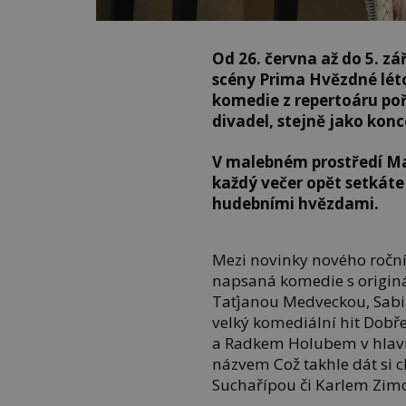
Od 26. června až do 5. zář
scény Prima Hvězdné léto 
komedie z repertoáru poř
divadel, stejně jako konc
V malebném prostředí Ma
každý večer opět setkáte
hudebními hvězdami.
Mezi novinky nového roční
napsaná komedie s originá
Taťjanou Medveckou, Sab
velký komediální hit Dobř
a Radkem Holubem v hlavní
názvem Což takhle dát si 
Suchařípou či Karlem Zim