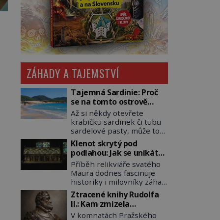
ZÁHADY A TAJEMSTVÍ
Tajemná Sardinie: Proč
se na tomto ostrově
nedoporučuje pytlovat
Až si někdy otevřete
„mořské brambory“?
krabičku sardinek či tubu
sardelové pasty, může to
být i lehké pozvání na
Klenot skrytý pod
cestu do srdce
podlahou: Jak se unikátní
Středozemního moře, na
románský poklad dostal
Příběh relikviáře svatého
ostrov hrdých Sardů.
do zapadlého Bečova?
Maura dodnes fascinuje
Věděli jste, že to byl právě
historiky i milovníky záhad
italský ostrov Sardinie,
po celém světě. Tato
jenž těmto produktům
Ztracené knihy Rudolfa
románská zlatnická
moře propůjčil své jméno.
II.: Kam zmizela
památka ze 13. století je
Co dalšího je pro Sardinii
nejzáhadnější knihovna
V komnatách Pražského
po českých korunovačních
typické a pro