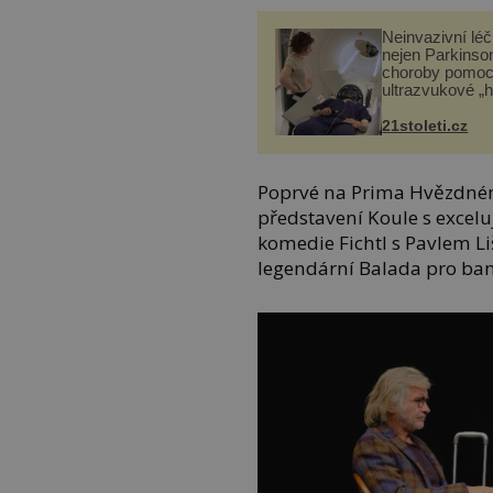
Neinvazivní lé
nejen Parkinso
choroby pomoc
ultrazvukové „
21stoleti.cz
Poprvé na Prima Hvězdném
představení Koule s exceluj
komedie Fichtl s Pavlem L
legendární Balada pro ban