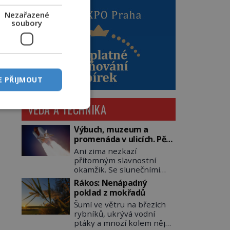
Nezařazené
soubory
E PŘIJMOUT
VĚDA A TECHNIKA
Výbuch, muzeum a
promenáda v ulicích. Pět
osudů nejslavnějších
Ani zima nezkazí
raketoplánů
přítomným slavnostní
okamžik. Se slunečními
brýlemi hledí na startující
Rákos: Nenápadný
raketu, která má do
poklad z mokřadů
vesmíru vynést kromě
Šumí ve větru na březích
posádky také obyčejnou
rybníků, ukrývá vodní
učitelku. Po několika
ptáky a mnozí kolem něj
sekundách všem ztuhnou