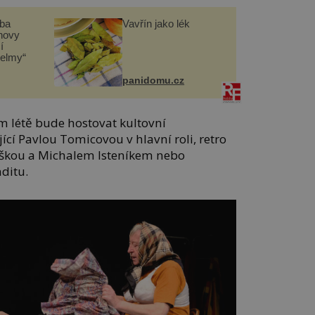
čba
Vavřín jako lék
novy
í
helmy“
panidomu.cz
 létě bude hostovat kultovní
ící Pavlou Tomicovou v hlavní roli, retro
iškou a Michalem Isteníkem nebo
ditu.