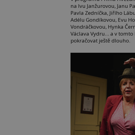
na Ivu Janžurovou, Janu Pa
Pavla Zedníčka, Jiřího Láb
Adélu Gondíkovou, Evu Hol
Vondráčkovou, Hynka Čerm
Václava Vydru… a v tomt
pokračovat ještě dlouho.