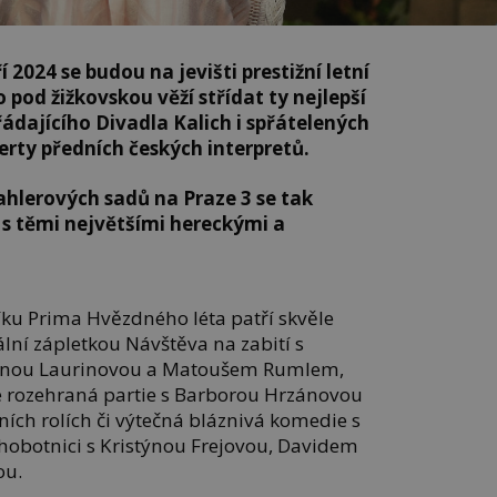
í 2024 se budou na jevišti prestižní letní
pod žižkovskou věží střídat ty nejlepší
ádajícího Divadla Kalich i spřátelených
erty předních českých interpretů.
hlerových sadů na Praze 3 se tak
 s těmi největšími hereckými a
ku Prima Hvězdného léta patří skvěle
lní zápletkou Návštěva na zabití s
inou Laurinovou a Matoušem Rumlem,
e rozehraná partie s Barborou Hrzánovou
ch rolích či výtečná bláznivá komedie s
chobotnici s Kristýnou Frejovou, Davidem
ou.