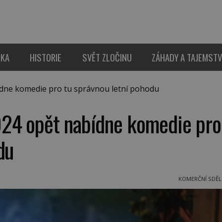
IKA
HISTORIE
SVĚT ZLOČINU
ZÁHADY A TAJEMSTV
dne komedie pro tu správnou letní pohodu
024 opět nabídne komedie pro
du
KOMERČNÍ SDĚL