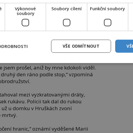
é
Výkonové
Soubory cílení
Funkční soubory
soubory
y na vrchu Havran. FOTO: Pastorius/Creative
mmons/CC BY-SA 4.0
ODROBNOSTI
VŠE ODMÍTNOUT
VŠ
se člověk nesmí drátů dotknout, a ani
 jsem prošel, aniž by mne kdokoli viděl.
až druhý den ráno podle stop,“ vzpomíná
brodružství.
tahoval mezi vyzkratovanými dráty,
ek rukávu. Policii tak dal do rukou
o už u domku v Hruškách zvoní
e mrtvý.
ročení hranic,“ oznámí vyděšené Marii