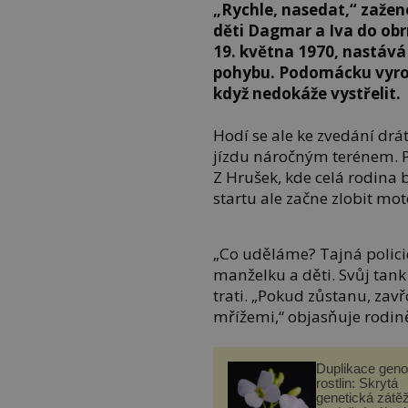
„Rychle, nasedat,“ zažen
děti Dagmar a Iva do obr
19. května 1970, nastává 
pohybu. Podomácku vyrob
když nedokáže vystřelit.
Hodí se ale ke zvedání drá
jízdu náročným terénem. P
Z Hrušek, kde celá rodina b
startu ale začne zlobit mot
„Co uděláme? Tajná policie
manželku a děti. Svůj tan
trati. „Pokud zůstanu, zavř
mřížemi,“ objasňuje rodině 
Duplikace gen
rostlin: Skrytá
genetická zátěž