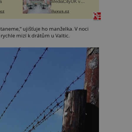
a
MediaCityUK v
Salfordu
.cz
iluxus.cz
staneme,“ ujišťuje ho manželka. V noci
ychle mizí k drátům u Valtic.