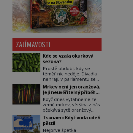
ZAJÍMAVOSTI
Kde se vzala okurková
sezóna?
Prostě období, kdy se
téměř nic neděje. Divadla
nehrají, v parlamentu se
nehlasuje, všichni jsou na
Mrkev není jen oranžová.
dovolené a média tak
Její neuvěřitelný příběh
nemají o čem mluvit a psát.
začíná fialovou barvou
Když dnes vytáhneme ze
A vymýšlejí si proto
země mrkev, většina z nás
témata, které nikoho
očekává sytě oranžový
nezajímají. Proč je však ona
kořen. Jenže po většinu
letní doba spojovaná
Tsunami: Když voda udeří
své historie je mrkev
zrovna s okurkami?
pěstí!
všechno možné, jen ne
Okurkovou sezónu známe
Nejprve špetka
oranžová. Je fialová, žlutá,
už od poloviny 19. století,