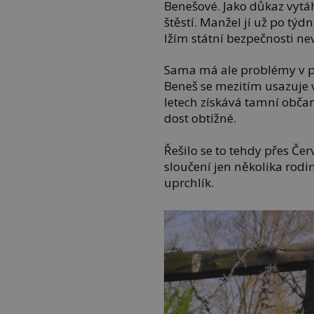
Benešové. Jako důkaz vytá
štěstí. Manžel jí už po týdn
lžím státní bezpečnosti nev
Sama má ale problémy v pr
Beneš se mezitím usazuje 
letech získává tamní občan
dost obtížné.
Řešilo se to tehdy přes Čer
sloučení jen několika rodi
uprchlík.