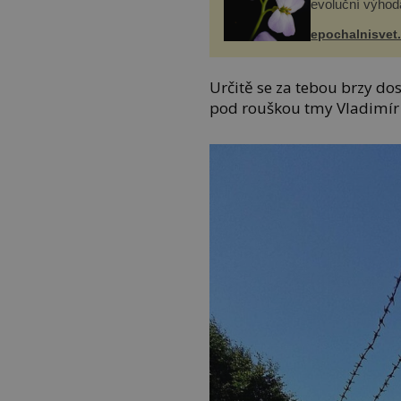
evoluční výhod
epochalnisvet
Určitě se za tebou brzy do
pod rouškou tmy Vladimír r