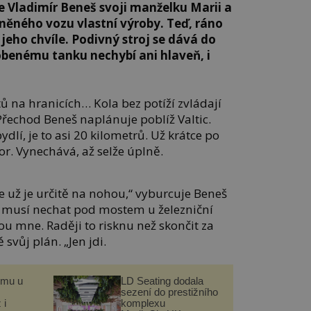
e Vladimír Beneš svoji manželku Marii a
něného vozu vlastní výroby. Teď, ráno
jeho chvíle. Podivný stroj se dává do
enému tanku nechybí ani hlaveň, i
tů na hranicích… Kola bez potíží zvládají
řechod Beneš naplánuje poblíž Valtic.
ydlí, je to asi 20 kilometrů. Už krátce po
or. Vynechává, až selže úplně.
 už je určitě na nohou,“ vyburcuje Beneš
k musí nechat pod mostem u železniční
ou mne. Raději to risknu než skončit za
svůj plán. „Jen jdi.
omu u
LD Seating dodala
sezení do prestižního
 i
komplexu