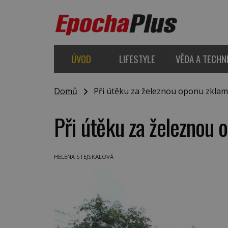
ÚVOD
LIFESTYLE
VĚDA A TECHN
Domů
Při útěku za železnou oponu zklam
Při útěku za železnou 
HELENA STEJSKALOVÁ