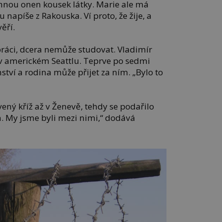
hnou onen kousek látky. Marie ale má
u napíše z Rakouska. Ví proto, že žije, a
ěří.
áci, dcera nemůže studovat. Vladimír
v americkém Seattlu. Teprve po sedmi
ství a rodina může přijet za ním. „Bylo to
vený kříž až v Ženevě, tehdy se podařilo
n. My jsme byli mezi nimi,“ dodává