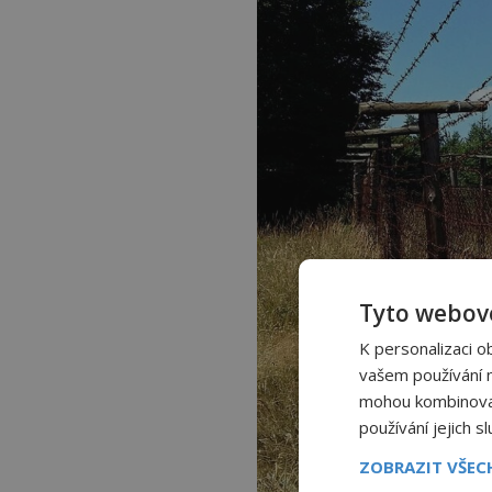
Tyto webové
K personalizaci o
vašem používání na
mohou kombinovat 
používání jejich s
ZOBRAZIT VŠE