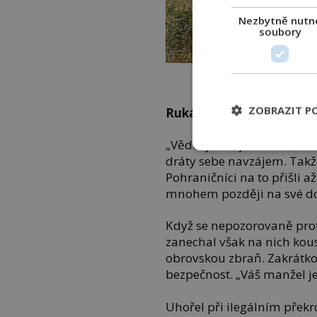
Nezbytně nutn
soubory
Zbytky plotu železné opon
Co
ZOBRAZIT P
Rukáv jako důkaz
„Věděl jsem, jak na to, že 
dráty sebe navzájem. Takže
Pohraničníci na to přišli 
mnohem později na své do
Když se nepozorovaně pro
zanechal však na nich kous
obrovskou zbraň. Zakrátk
bezpečnost. „Váš manžel j
Uhořel při ilegálním přek