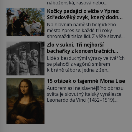
náboženská, rasová nebo
národnostní menšina obyvatel.
Kočky padající z věže v Ypres:
Bohaté historické zkušenosti mají s
Středověký zvyk, který dodnes
takovým životem Židé. Už od
budí rozpaky
Na hlavním náměstí belgického
středověku jsou totiž v každou
města Ypres se každé tři roky
chvíli nuceni v nějakém žít. Mezi ty
shromáždí tisíce lidí. Z věže slavné
nejslavnější patří i římské ghetto
tržnice létají do davu kočky, diváci
založené v roce 1555. Pokud jde o
Zlo v sukni. Tři nejhorší
jásají a snaží se je chytit. Naštěstí
vztah k Židům, nemá se Řím čím
bachařky z koncentračních
už nejde o živá zvířata, ale jenom o
chlubit. […]
táborů
Lidé s bezduchými výrazy ve tvářích
plyšové suvenýry. Kdysi to ale bylo
se plahočí z vagónů směrem
jinak. Tato veselá podívaná
k bráně tábora. Jedna z žen
připomíná jeden z nejpodivnějších
pohlédne přímo na dozorkyni a
a zároveň nejkrutějších zvyků […]
15 otázek o tajemné Mona Lise
jejich oči se setkají. Místo soucitu
však přichází gesto, které
Autorem asi nejslavnějšího obrazu
nebožačku posílá rovnou do
světa je slovutný italský vynálezce
plynové komory. Jména jako Rudolf
Leonardo da Vinci (1452–1519).
Höss (1901–1947), Josef Mengele
Jenže jeho nevinně usmívající dámu
(1911–1979) či Heinrich Himmler
obklopují otazníky, na některé
(1900–1945) zná každý, o koho se
historici odpověď objeví, jiné
historie jen otřela. Jenže […]
zůstanou nezodpovězené. Kam si ji
pověsil Napoleon? Samotný císař