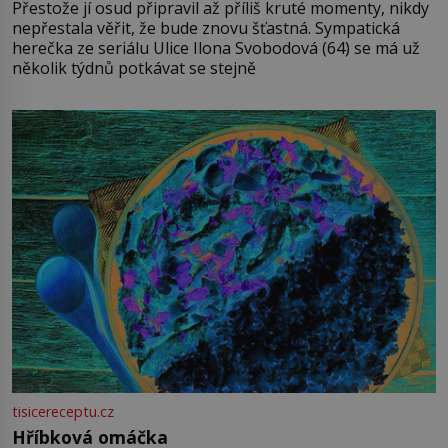
Přestože jí osud připravil až příliš kruté momenty, nikdy
nepřestala věřit, že bude znovu šťastná. Sympatická
herečka ze seriálu Ulice Ilona Svobodová (64) se má už
několik týdnů potkávat se stejně
tisicereceptu.cz
Hříbková omáčka