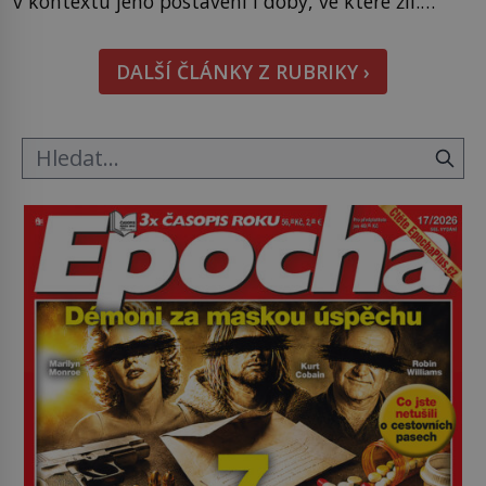
v kontextu jeho postavení i doby, ve které žil.
Máme však nyní rozbít tuto obecně přijímanou
pravdu na padrť a prohlásit, že to byl jen životem
DALŠÍ ČLÁNKY Z RUBRIKY ›
unavený a drogou ovládaný muž? Marcus Aurelius
byl zastáncem stoicismu, učení, […]