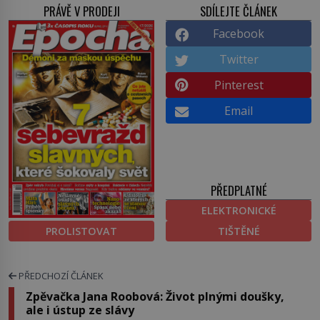
PRÁVĚ V PRODEJI
SDÍLEJTE ČLÁNEK
Facebook
Twitter
Pinterest
Email
PŘEDPLATNÉ
ELEKTRONICKÉ
PROLISTOVAT
TIŠTĚNÉ
PŘEDCHOZÍ ČLÁNEK
Zpěvačka Jana Roobová: Život plnými doušky,
ale i ústup ze slávy