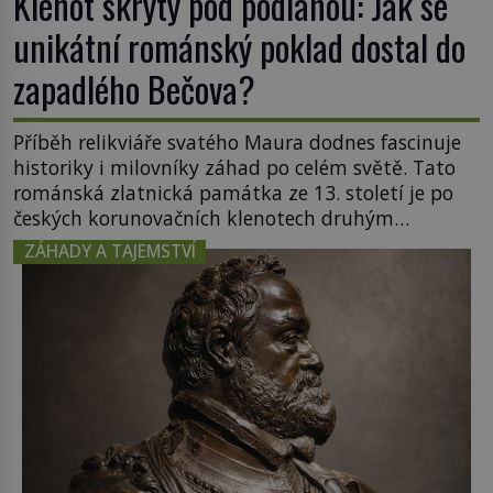
Klenot skrytý pod podlahou: Jak se
unikátní románský poklad dostal do
zapadlého Bečova?
Příběh relikviáře svatého Maura dodnes fascinuje
historiky i milovníky záhad po celém světě. Tato
románská zlatnická památka ze 13. století je po
českých korunovačních klenotech druhým
nejcennějším movitým majetkem v České
ZÁHADY A TAJEMSTVÍ
republice. Přestože byl klenot v roce 1985 po
dramatickém pátrání kriminalistů úspěšně
nalezen, jeho minulost stále obestírá hustá mlha.
Otázky, jak přesně se tato […]