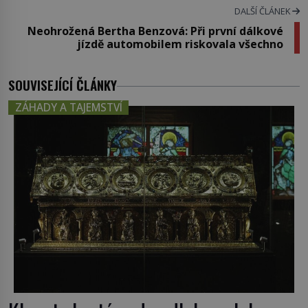
DALŠÍ ČLÁNEK
Neohrožená Bertha Benzová: Při první dálkové
jízdě automobilem riskovala všechno
SOUVISEJÍCÍ ČLÁNKY
ZÁHADY A TAJEMSTVÍ