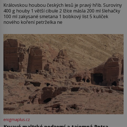
Královskou houbou českých lesů je pravý hřib. Suroviny
400 g houby 1 větší cibule 2 lžíce másla 200 ml šlehačky
100 ml zakysané smetana 1 bobkový list 5 kuliček
nového koření petrželka ne
enigmaplus.cz
Krvavé maltské podzemí a tajemná Petra