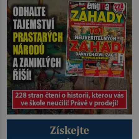
zdálo jasné, kde. Ale jen zdálo…
Starodávná legenda praví, že
Golgota, v překladu z aramejštiny
„lebka“, dostane svůj název pro to,
že právě sem je přenesena […]