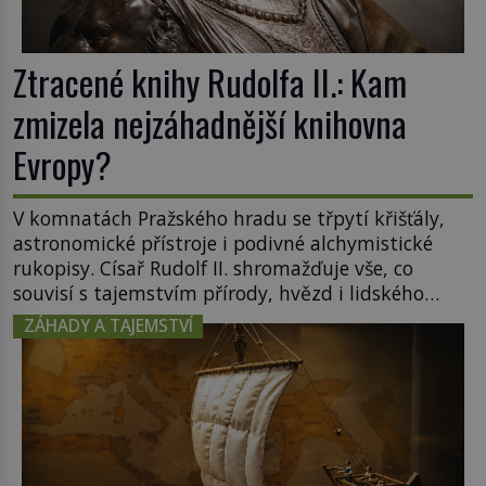
Ztracené knihy Rudolfa II.: Kam
zmizela nejzáhadnější knihovna
Evropy?
V komnatách Pražského hradu se třpytí křišťály,
astronomické přístroje i podivné alchymistické
rukopisy. Císař Rudolf II. shromažďuje vše, co
souvisí s tajemstvím přírody, hvězd i lidského
poznání. Jenže po jeho smrti se jeho slavné sbírky
ZÁHADY A TAJEMSTVÍ
začínají rozpadat a část z nich mizí navždy. Kdo
odnesl nejvzácnější knihy? A existují ještě někde
zapomenuté rukopisy, které nikdo […]