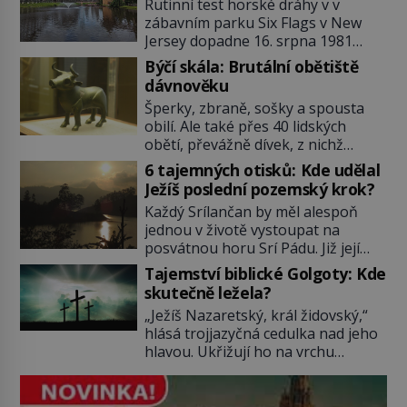
Rutinní test horské dráhy v v
zábavním parku Six Flags v New
Jersey dopadne 16. srpna 1981
katastrofou. 20letý technik Scott
Býčí skála: Brutální obětiště
Tyler se zřítí na zem! Zranění jsou
dávnověku
neslučitelná se životem. „Nepoužil
Šperky, zbraně, sošky a spousta
bezpečnostní zábranu,“ osvětlí
obilí. Ale také přes 40 lidských
smrtelnou nehodu tiskový mluvčí
obětí, převážně dívek, z nichž
parku a vyšetřovatelé mu dávají za
některým rozetnou hlavu a
pravdu: „Atrakce je v pořádku.“ A
6 tajemných otisků: Kde udělal
useknou končetiny. To je slavný
pak přijde srpen roku […]
Ježíš poslední pozemský krok?
halštatský pohřeb. V Evropě
Každý Srílančan by měl alespoň
nevídaný objev, který dodnes
jednou v životě vystoupat na
neumíme vysvětlit… Jeho koníčkem
posvátnou horu Srí Pádu. Již její
je „slepá jeskynní zvířena“, a díky
název nám v překladu prozradí
tomu, přestože je hlavně lékař,
Tajemství biblické Golgoty: Kde
tajemství: Znamená „Svatá stopa“.
objeví řadu nových organismů.
skutečně ležela?
Zbývá se jen pohádat, čí že ta
Jindřich Wankel (1821–1897) […]
„Ježíš Nazaretský, král židovský,“
stopa tedy vlastně je…? O její
hlásá trojjazyčná cedulka nad jeho
důležitosti nám referuje již Marco
hlavou. Ukřižují ho na vrchu
Polo (1254–1324). Není se co divit,
Golgotě. Zřejmě nejvýznamnější
2243 metrů vysoká Srí Páda, kterou
místo Nového zákona najdeme v
[…]
Jeruzalémě. A na první pohled by se