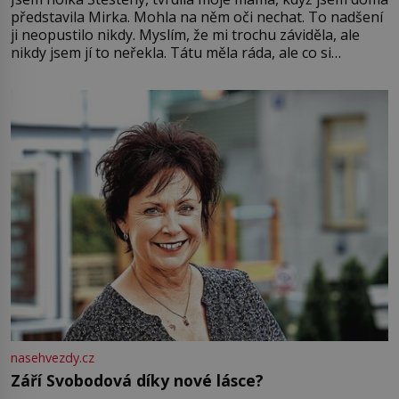
představila Mirka. Mohla na něm oči nechat. To nadšení
ji neopustilo nikdy. Myslím, že mi trochu záviděla, ale
nikdy jsem jí to neřekla. Tátu měla ráda, ale co si
pamatuji, tak jsme s Mirkem byli zamilovaní mnohem víc.
Jsme spolu moc rádi Tehdy byla jiná doba, když
nasehvezdy.cz
Září Svobodová díky nové lásce?