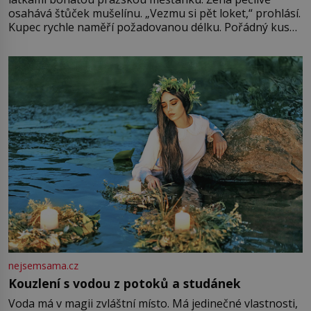
osahává štůček mušelínu. „Vezmu si pět loket,“ prohlásí.
Kupec rychle naměří požadovanou délku. Pořádný kus
mu přitom zůstane za prsty… „Na šaty ho bude málo,
milostpaní. Stačí jenom na sukni,“ zhodnotí švadlena
množství růžového mušelínu. „Ošidili vás, podívejte.“
Vezme do ruky dřevěnou
nejsemsama.cz
Kouzlení s vodou z potoků a studánek
Voda má v magii zvláštní místo. Má jedinečné vlastnosti,