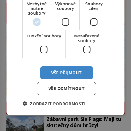
Nezbytně
Výkonové
Soubory
nutné
soubory
cílení
soubory
Funkční soubory
Nezařazené
soubory
VŠE PŘIJMOUT
VŠE ODMÍTNOUT
ZOBRAZIT PODROBNOSTI
ZÁHADY A TAJEMSTVÍ
Zábavní park Six Flags: Mají tu
skutečný dům hrůzy!