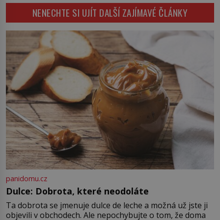
Napoleon Bonaparte (1769–1821)
NENECHTE SI UJÍT DALŠÍ ZAJÍMAVÉ ČLÁNKY
má pro malbu slabost, a tak si ji
ještě jako první konzul přemístí do
své ložnice v Tuilerisjkém […]
panidomu.cz
Dulce: Dobrota, které neodoláte
Ta dobrota se jmenuje dulce de leche a možná už jste ji
objevili v obchodech. Ale nepochybujte o tom, že doma