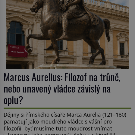
Marcus Aurelius: Filozof na trůně,
nebo unavený vládce závislý na
opiu?
Dějiny si římského císaře Marca Aurelia (121–180)
pamatují jako moudrého vládce s vášní pro
filozofii, byť musíme tuto moudrost vnímat