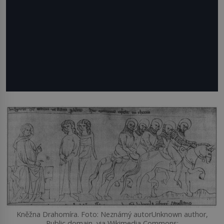
Kněžna Drahomíra. Foto: Neznámý autorUnknown author,
Public domain, via Wikimedia Commons: