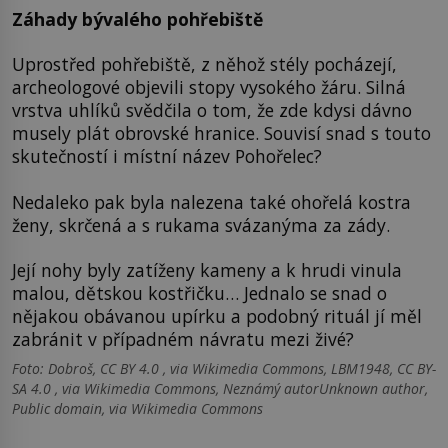
Záhady bývalého pohřebiště
Uprostřed pohřebiště, z něhož stély pocházejí,
archeologové objevili stopy vysokého žáru. Silná
vrstva uhlíků svědčila o tom, že zde kdysi dávno
musely plát obrovské hranice. Souvisí snad s touto
skutečností i místní název Pohořelec?
Nedaleko pak byla nalezena také ohořelá kostra
ženy, skrčená a s rukama svázanýma za zády.
Její nohy byly zatíženy kameny a k hrudi vinula
malou, dětskou kostřičku… Jednalo se snad o
nějakou obávanou upírku a podobný rituál jí měl
zabránit v případném návratu mezi živé?
Foto: Dobroš, CC BY 4.0 , via Wikimedia Commons, LBM1948, CC BY-
SA 4.0 , via Wikimedia Commons, Neznámý autorUnknown author,
Public domain, via Wikimedia Commons