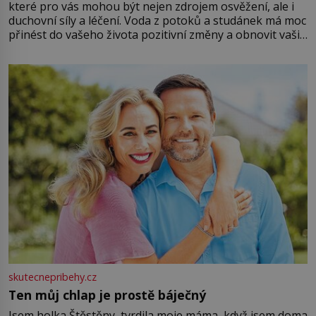
které pro vás mohou být nejen zdrojem osvěžení, ale i
duchovní síly a léčení. Voda z potoků a studánek má moc
přinést do vašeho života pozitivní změny a obnovit vaši
energii. Využitím těchto přírodních zdrojů v magii
můžete obohatit své rituály a přinést do svého života
větší harmonii a klid. Je důležité
skutecnepribehy.cz
Ten můj chlap je prostě báječný
Jsem holka Štěstěny, tvrdila moje máma, když jsem doma