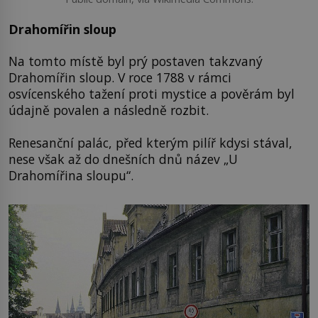
Drahomířin sloup
Na tomto místě byl prý postaven takzvaný
Drahomířin sloup. V roce 1788 v rámci
osvícenského tažení proti mystice a pověrám byl
údajně povalen a následně rozbit.
Renesanční palác, před kterým pilíř kdysi stával,
nese však až do dnešních dnů název „U
Drahomířina sloupu“.