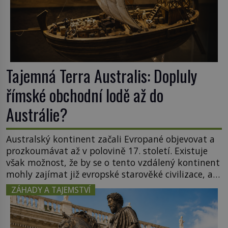
Tajemná Terra Australis: Dopluly
římské obchodní lodě až do
Austrálie?
Australský kontinent začali Evropané objevovat a
prozkoumávat až v polovině 17. století. Existuje
však možnost, že by se o tento vzdálený kontinent
mohly zajímat již evropské starověké civilizace, a
to o 15 století dříve? Již od starověku kartografové
ZÁHADY A TAJEMSTVÍ
zakreslovali do map záhadný kontinent Terra
Australis – Jižní zemi. Proč? Do jisté míry to byl
smysl pro […]