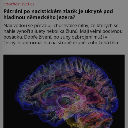
epochalnisvet.cz
Pátrání po nacistickém zlatě: Je ukryté pod
hladinou německého jezera?
Nad vodou se převalují chuchvalce mlhy, ze kterých se
náhle vynoří siluety několika člunů. Mají velmi podivnou
posádku. Dobře živení, po zuby ozbrojení muži v
černých uniformách a na straně druhé: zubožená těla
oblečená v chatrných vězeňských hadrech. Co tato
přízračná scéna znamená? Je jaro roku 1945, druhá
světová válka se chýlí ke konci. Jezero Stolpsee