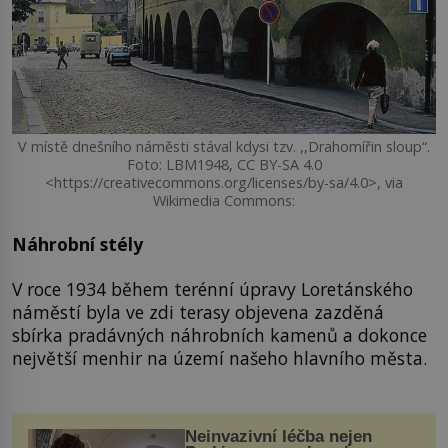
V místě dnešního náměsti stával kdysi tzv. ,,Drahomířin sloup“.
Foto: LBM1948, CC BY-SA 4.0
<https://creativecommons.org/licenses/by-sa/4.0>, via
Wikimedia Commons:
Náhrobní stély
V roce 1934 během terénní úpravy Loretánského
náměstí byla ve zdi terasy objevena zazděná
sbírka pradávných náhrobních kamenů a dokonce
největší menhir na území našeho hlavního města.
Neinvazivní léčba nejen