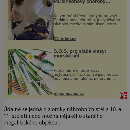
Parkinsonovy choroby
pomocí ultrazvukové
„helmy“
Ke zmírnění třesu, který doprovází
Parkinsonovu chorobu, je využívána
hluboká mozková stimulace, která
však vyžaduje vysoce invazivní
zákrok. Ultrazvuk zase není vhodný
k dostatečně přesnému zacílení ...
21stoleti.cz
S.O.S. pro slabé vlasy:
mořská sůl
Proč máme u moře vlasy
nejkrásnější? Jak to, že jsou hebčí,
pevnější a bohatší už po prvním
vykoupání? Protože sůl obsažená v
mořské vodě má blahodárný vliv.
Nejen na tělo a pokožku, ale i na
nejsemsama.cz
vlasy. ...
Údajně se jedná o zlomky náhrobních stél z 10. a
11. století nebo možná nějakého staršího
megalitického objektu…