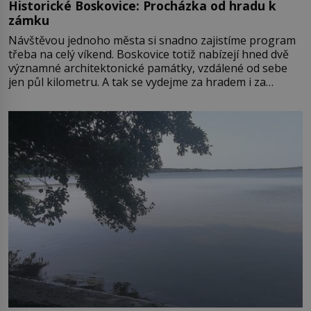
Historické Boskovice: Procházka od hradu k
zámku
Návštěvou jednoho města si snadno zajistíme program
třeba na celý víkend. Boskovice totiž nabízejí hned dvě
významné architektonické památky, vzdálené od sebe
jen půl kilometru. A tak se vydejme za hradem i za
zámkem do krásné jihomoravské krajiny. Trhová osada
Boskovice na okraji Drahanské vrchoviny vznikla někdy
ve13. století, a už v roce 1313 kronikáři zaznamenali