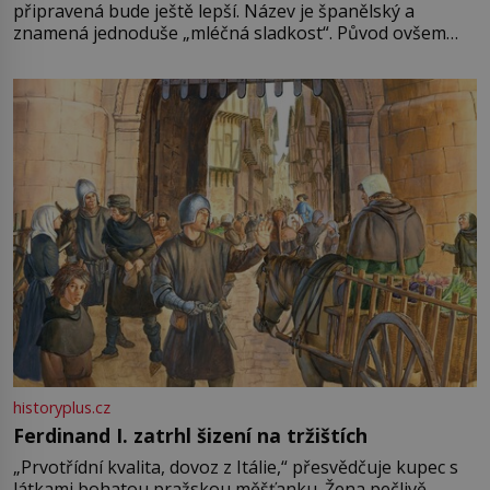
připravená bude ještě lepší. Název je španělský a
znamená jednoduše „mléčná sladkost“. Původ ovšem
není úplně jednoznačný, o autorství této receptury se
pře hned několik latinskoamerických zemí a k tomu
Francie, kde se traduje,
historyplus.cz
Ferdinand I. zatrhl šizení na tržištích
„Prvotřídní kvalita, dovoz z Itálie,“ přesvědčuje kupec s
látkami bohatou pražskou měšťanku. Žena pečlivě