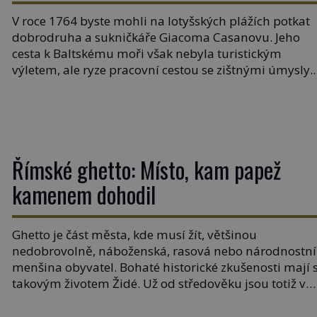
zednáři?
V roce 1764 byste mohli na lotyšských plážích potkat
dobrodruha a sukničkáře Giacoma Casanovu. Jeho
cesta k Baltskému moři však nebyla turistickým
výletem, ale ryze pracovní cestou se zištnými úmysly.
Jaký cíl Casanova sledoval, když se například procház
uličkami lotyšské Rigy? Casanova v Pobaltí kontaktov
tamní zednářské lóže. Nebyl v této oblasti žádným
nováčkem, protože do zednářské […]
Římské ghetto: Místo, kam papež
kamenem dohodil
Ghetto je část města, kde musí žít, většinou
nedobrovolně, náboženská, rasová nebo národnostní
menšina obyvatel. Bohaté historické zkušenosti mají 
takovým životem Židé. Už od středověku jsou totiž v
každou chvíli nuceni v nějakém žít. Mezi ty nejslavněj
patří i římské ghetto založené v roce 1555. Pokud jde 