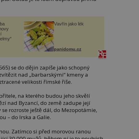
čba
Vavřín jako lék
novy
í
helmy“
panidomu.cz
565) se do dějin zapíše jako schopný
 zvítězit nad „barbarskými“ kmeny a
tracené velikosti římské říše.
přítele, na kterého budou jeho skvělí
tězí nad Byzancí, do země zadupe její
 se rozroste ještě dál, do Mezopotámie,
ou – do Irska a Galie.
nnou. Zatímco si před morovou ranou
jící 30 000 mužů, během ní je to pouhých