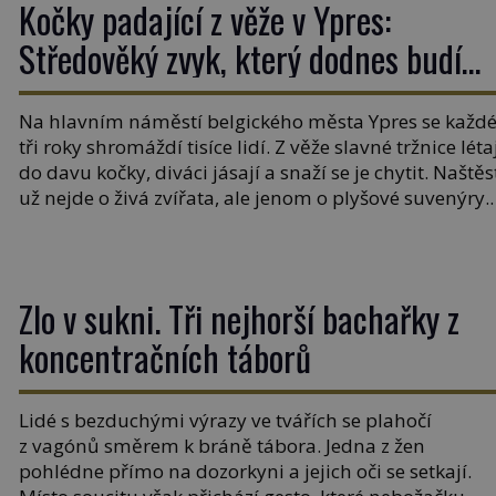
Kočky padající z věže v Ypres:
vztah k Židům, nemá se Řím čím chlubit. […]
Středověký zvyk, který dodnes budí
rozpaky
Na hlavním náměstí belgického města Ypres se každ
tři roky shromáždí tisíce lidí. Z věže slavné tržnice léta
do davu kočky, diváci jásají a snaží se je chytit. Naštěs
už nejde o živá zvířata, ale jenom o plyšové suvenýry.
Kdysi to ale bylo jinak. Tato veselá podívaná připomí
jeden z nejpodivnějších a zároveň nejkrutějších zvyk
[…]
Zlo v sukni. Tři nejhorší bachařky z
koncentračních táborů
Lidé s bezduchými výrazy ve tvářích se plahočí
z vagónů směrem k bráně tábora. Jedna z žen
pohlédne přímo na dozorkyni a jejich oči se setkají.