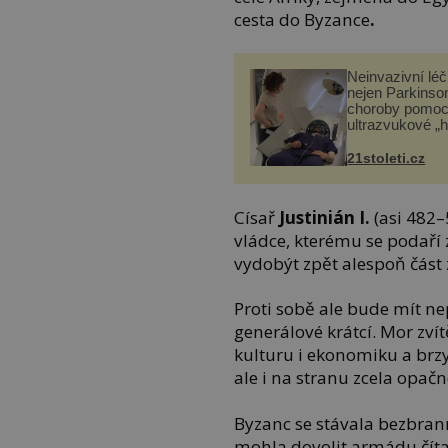
cesta do Byzance
.
Neinvazivní lé
nejen Parkinso
choroby pomoc
ultrazvukové „
21stoleti.cz
Císař
Justinián I.
(asi 482–
vládce, kterému se podaří
vydobýt zpět alespoň část z
Proti sobě ale bude mít ne
generálové krátcí. Mor zví
kulturu i ekonomiku a brzy
ale i na stranu zcela opačn
Byzanc se stávala bezbra
mohla dovolit armádu číta