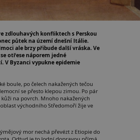
ve zdlouhavých konfliktech s Perskou
konec půtek na území dnešní Itálie.
oci ale brzy přibude další vráska. Ve
í se otřese náporem jedné
í. V Byzanci vypukne epidemie
lké boule, po čelech nakažených tečou
emocní se přesto klepou zimou. Po pár
z kůži na povrch. Mnoho nakažených
 oblast východního Středomoří žije ve
ýmějový mor nechá převézt z Etiopie do
ypta. Odtud je to lodní dopravou přímá