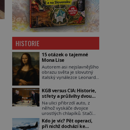
HISTORIE
15 otázek o tajemné
Mona Lise
Autorem asi nejslavnějšího
obrazu světa je slovutný
italský vynálezce Leonardo
da Vinci (1452–1519). Jenže
jeho nevinně usmívající
KGB versus CIA: Historie,
dámu obklopují otazníky,
střety a průšvihy dvou
na některé historici
nejznámějších tajných
Na ulici přibrzdí auto, z
odpověď objeví, jiné
služeb historie
něhož vyskáče dvojice
zůstanou nezodpovězené.
urostlých chlapíků. Stačí
Kam si ji pověsil
pár vteřin a už agresivně
Napoleon? Samotný císař
Kdo je víc? Pět operací,
buší na dveře. O další
Napoleon Bonaparte
při nichž dochází ke
okamžik později vlečou
(1769–1821) má pro malbu