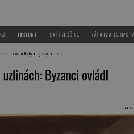
IKA
HISTORIE
SVĚT ZLOČINU
ZÁHADY A TAJEMSTV
zanci ovládl dýmějový mor!
 uzlinách: Byzanci ovládl
14.3.2