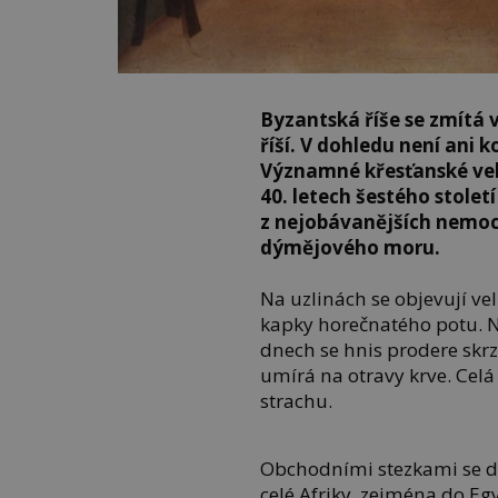
Byzantská říše se zmítá 
říší. V dohledu není ani 
Významné křesťanské velm
40. letech šestého stolet
z nejobávanějších nemoc
dýmějového moru.
Na uzlinách se objevují ve
kapky horečnatého potu. N
dnech se hnis prodere skr
umírá na otravy krve. Celá
strachu.
Obchodními stezkami se d
celé Afriky, zejména do Eg