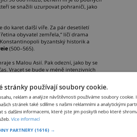
kteří se snažili uzurpovat pohraničí, jako
 do karet další víře. Za pár desetiletí
řetina obyvatel zemřela,“ líčí drama
 Konstantinopoli byzantský historik a
reie
(500–565).
raje s Malou Asií. Pak odezní, jako by se
čas. Vracet se bude v méně intenzivních
vní polovině sedmého století pandemie
 stránky používají soubory cookie.
bsahu, reklam a analýze návštěvnosti používáme soubory cookie. 
 ale můžeme považovat až polovinu osmého
í.
šich stránek také sdílíme s našimi reklamními a analytickými partn
s dalšími informacemi, které jste jim poskytli nebo které shromá
, wikipaintings.com
lužeb.
Více informací
SDÍLEJTE ČLÁNEK
CHNY PARTNERY
(1616) →