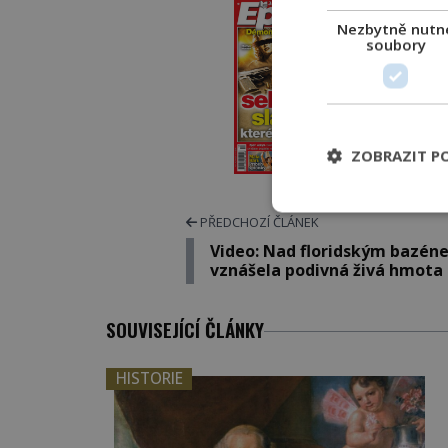
PROLIS
Nezbytně nutn
soubory
PŘEDPL
ELEKTRO
ZOBRAZIT P
TIŠT
PŘEDCHOZÍ ČLÁNEK
Video: Nad floridským bazén
vznášela podivná živá hmota
SOUVISEJÍCÍ ČLÁNKY
HISTORIE