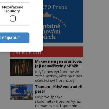
Nezařazené
soubory
E PŘIJMOUT
ZAJÍMAVOSTI
Mrkev není jen oranžová.
Její neuvěřitelný příběh
začíná fialovou barvou
Když dnes vytáhneme ze
země mrkev, většina z nás
očekává sytě oranžový
kořen. Jenže po většinu
Tsunami: Když voda udeří
své historie je mrkev
pěstí!
všechno možné, jen ne
Nejprve špetka
oranžová. Je fialová, žlutá,
školometské teorie. Výraz
bílá, někdy dokonce téměř
tsunami vznikl spojením
černá. Až díky stovkám let