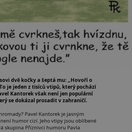
sovi dvě kočky a šeptá mu: „Hovoří o
o je jeden z tisíců vtipů, který pochází
avel Kantorek však není jen populární
terý se dokázal prosadit v zahraničí.
hromady? Pavel Kantorek je jasným
ení humor cizí. Jeho vtipy jsou oblíbené
ová skupina Příznivci humoru Pavla