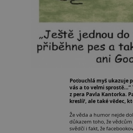
Poťouchlá myš ukazuje p
vás a to velmi sprostě…“ T
z pera Pavla Kantorka. P
kreslíř, ale také vědec, k
Že věda a humor nejde do
důkazem toho, že vědcům n
svědčí i fakt, že facebook