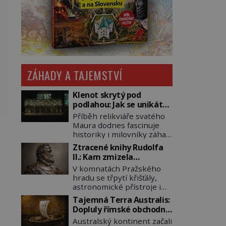
ZÁHADY A TAJEMSTVÍ
Klenot skrytý pod
podlahou: Jak se unikátní
románský poklad dostal
Příběh relikviáře svatého
do zapadlého Bečova?
Maura dodnes fascinuje
historiky i milovníky záhad
po celém světě. Tato
Ztracené knihy Rudolfa
románská zlatnická
II.: Kam zmizela
památka ze 13. století je
nejzáhadnější knihovna
V komnatách Pražského
po českých korunovačních
Evropy?
hradu se třpytí křišťály,
klenotech druhým
astronomické přístroje i
nejcennějším movitým
podivné alchymistické
majetkem v České
Tajemná Terra Australis:
rukopisy. Císař Rudolf II.
republice. Přestože byl
Dopluly římské obchodní
shromažďuje vše, co
klenot v roce 1985 po
lodě až do Austrálie?
Australský kontinent začali
souvisí s tajemstvím
dramatickém pátrání