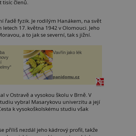
tisíc členů.
vní řadě fyzik. Je rodilým Hanákem, na svět
h letech 17. května 1942 v Olomouci. Jeho
oravou, a to jak se severní, tak s jižní.
čba
Vavřín jako lék
novy
í
helmy“
panidomu.cz
l v Ostravě a vysokou školu v Brně. V
tudiu vybral Masarykovu univerzitu a její
Cesta k vysokoškolskému studiu však
příliš nezdál jeho kádrový profil, takže