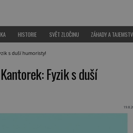
IKA
HISTORIE
SVĚT ZLOČINU
ZÁHADY A TAJEMSTV
zik s duší humoristy!
 Kantorek: Fyzik s duší
19.8.2