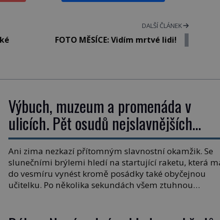
DALŠÍ ČLÁNEK
cké
FOTO MĚSÍCE: Vidím mrtvé lidi!
Výbuch, muzeum a promenáda v
ulicích. Pět osudů nejslavnějších
raketoplánů
Ani zima nezkazí přítomným slavnostní okamžik. Se
slunečními brýlemi hledí na startující raketu, která m
do vesmíru vynést kromě posádky také obyčejnou
učitelku. Po několika sekundách všem ztuhnou
úsměvy, stroj totiž exploduje. Jejich konstrukce není
z levného kraje, daňové poplatníky stojí miliardy
dolarů. Na druhou stranu zvládnou jen představiteln