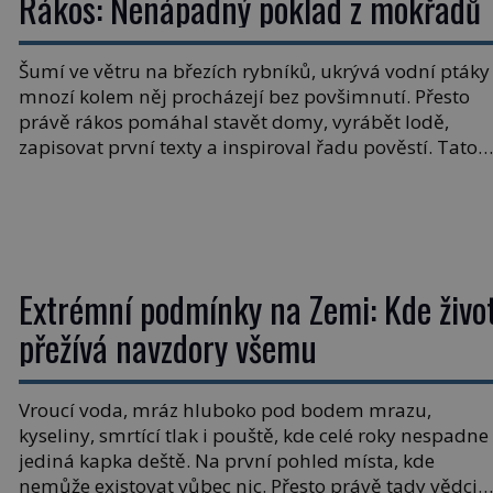
Rákos: Nenápadný poklad z mokřadů
věci. Na malé kousky Název: Columbia První […]
Šumí ve větru na březích rybníků, ukrývá vodní ptáky
mnozí kolem něj procházejí bez povšimnutí. Přesto
právě rákos pomáhal stavět domy, vyrábět lodě,
zapisovat první texty a inspiroval řadu pověstí. Tato
skromná, ale užitečná rostlina provází člověka už tisí
let. Většina lidí vnímá rákos jen jako obyčejnou kulisu
letního koupání. Stačí se však podívat […]
Extrémní podmínky na Zemi: Kde živo
přežívá navzdory všemu
Vroucí voda, mráz hluboko pod bodem mrazu,
kyseliny, smrtící tlak i pouště, kde celé roky nespadne
jediná kapka deště. Na první pohled místa, kde
nemůže existovat vůbec nic. Přesto právě tady vědci