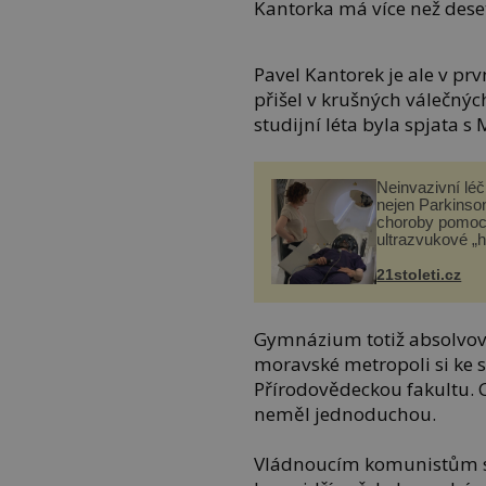
Kantorka má více než deset 
Pavel Kantorek je ale v pr
přišel v krušných válečnýc
studijní léta byla spjata s M
Neinvazivní lé
nejen Parkinso
choroby pomoc
ultrazvukové „
21stoleti.cz
Gymnázium totiž absolvova
moravské metropoli si ke s
Přírodovědeckou fakultu. 
neměl jednoduchou.
Vládnoucím komunistům se 