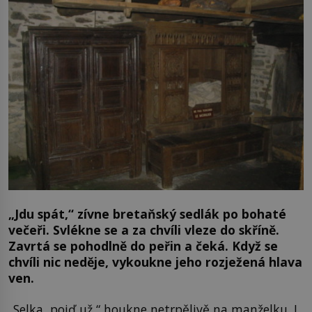
„Jdu spát,“ zívne bretaňský sedlák po bohaté
večeři. Svlékne se a za chvíli vleze do skříně.
Zavrtá se pohodlně do peřin a čeká. Když se
chvíli nic neděje, vykoukne jeho rozježená hlava
ven.
„Selka, pojď už,“ houkne netrpělivě na manželku. I