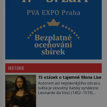
HISTORIE
15 otázek o tajemné Mona Lise
Autorem asi nejslavnějšího obrazu
světa je slovutný italský vynálezce
Leonardo da Vinci (1452–1519).
Jenže jeho nevinně usmívající dámu
obklopují otazníky, na některé
historici odpověď objeví, jiné