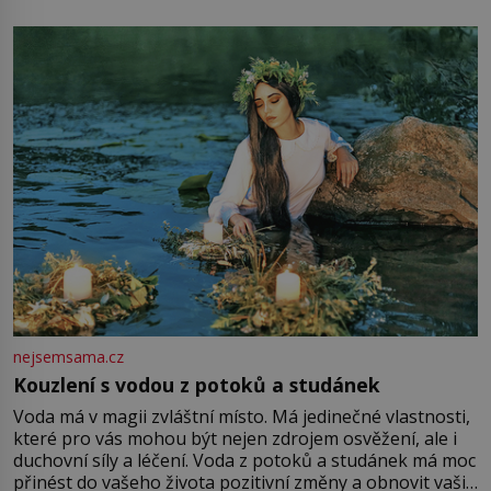
mu přitom zůstane za prsty… „Na šaty ho bude málo,
milostpaní. Stačí jenom na sukni,“ zhodnotí švadlena
množství růžového mušelínu. „Ošidili vás, podívejte.“
Vezme do ruky dřevěnou
nejsemsama.cz
Kouzlení s vodou z potoků a studánek
Voda má v magii zvláštní místo. Má jedinečné vlastnosti,
které pro vás mohou být nejen zdrojem osvěžení, ale i
duchovní síly a léčení. Voda z potoků a studánek má moc
přinést do vašeho života pozitivní změny a obnovit vaši