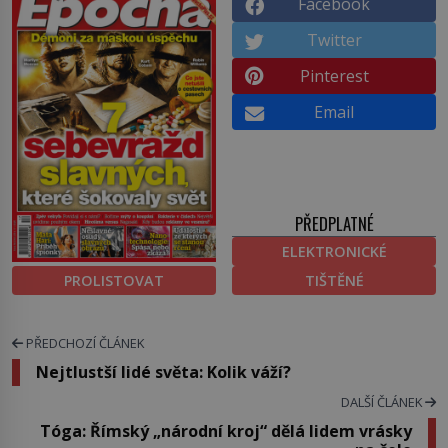
Facebook
Twitter
Pinterest
Email
PŘEDPLATNÉ
ELEKTRONICKÉ
PROLISTOVAT
TIŠTĚNÉ
PŘEDCHOZÍ ČLÁNEK
Nejtlustší lidé světa: Kolik váží?
DALŠÍ ČLÁNEK
Tóga: Římský „národní kroj“ dělá lidem vrásky