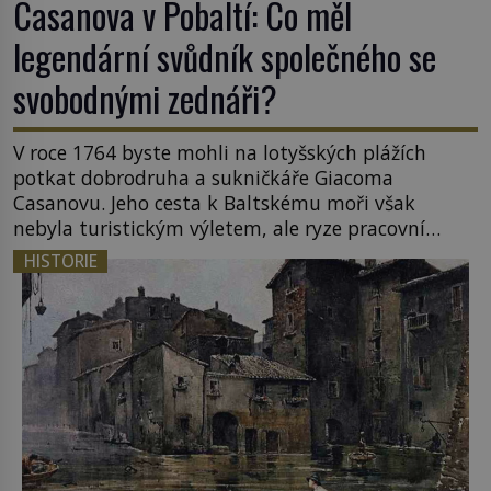
Casanova v Pobaltí: Co měl
legendární svůdník společného se
svobodnými zednáři?
V roce 1764 byste mohli na lotyšských plážích
potkat dobrodruha a sukničkáře Giacoma
Casanovu. Jeho cesta k Baltskému moři však
nebyla turistickým výletem, ale ryze pracovní
cestou se zištnými úmysly. Jaký cíl Casanova
HISTORIE
sledoval, když se například procházel uličkami
lotyšské Rigy? Casanova v Pobaltí kontaktoval
tamní zednářské lóže. Nebyl v této oblasti žádným
nováčkem, protože do zednářské […]