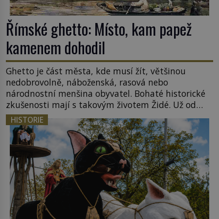
Římské ghetto: Místo, kam papež
kamenem dohodil
Ghetto je část města, kde musí žít, většinou
nedobrovolně, náboženská, rasová nebo
národnostní menšina obyvatel. Bohaté historické
zkušenosti mají s takovým životem Židé. Už od
středověku jsou totiž v každou chvíli nuceni v
HISTORIE
nějakém žít. Mezi ty nejslavnější patří i římské
ghetto založené v roce 1555. Pokud jde o vztah
k Židům, nemá se Řím čím chlubit. […]