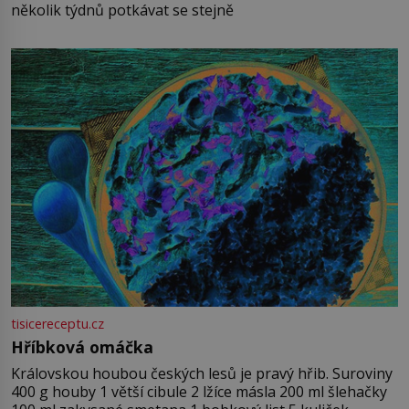
několik týdnů potkávat se stejně
tisicereceptu.cz
Hříbková omáčka
Královskou houbou českých lesů je pravý hřib. Suroviny
400 g houby 1 větší cibule 2 lžíce másla 200 ml šlehačky