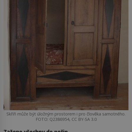
Skříň může být úložným prostorem i pro člověka samotného.
FOTO: Q2386954, CC BY-SA 3.0
Zažene všechny do peřin