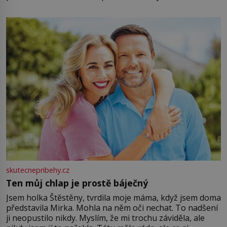
energii. Využitím těchto přírodních zdrojů v magii
můžete obohatit své rituály a přinést do svého života
větší harmonii a klid. Je důležité
skutecnepribehy.cz
Ten můj chlap je prostě báječný
Jsem holka Štěstěny, tvrdila moje máma, když jsem doma
představila Mirka. Mohla na něm oči nechat. To nadšení
ji neopustilo nikdy. Myslím, že mi trochu záviděla, ale