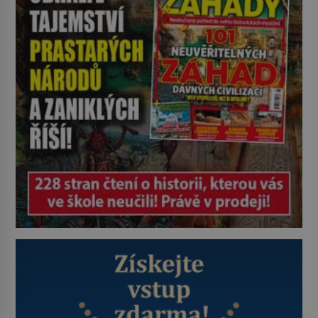
podpory v nezaměstnanosti. Kam
vás pozveme? Unikátní hřbitov,
který si vysloužil název „Veselý“,
najdeme v rumunské vesnici
Sapanta, nedaleko hranic […]