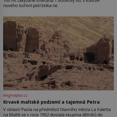
100 ml zakysané smetana 1 bobkový list 5 kuliček
nového koření petrželka ne
enigmaplus.cz
Krvavé maltské podzemí a tajemná Petra
V oblasti Paola na předměstí hlavního města La Valetta
na Maltě se v roce 1902 dostala skupina dělníků do