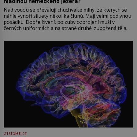
hladinou německého jezera?
Nad vodou se převalují chuchvalce mlhy, ze kterých se
náhle vynoří siluety několika člunů. Mají velmi podivnou
posádku. Dobře živení, po zuby ozbrojení muži v
černých uniformách a na straně druhé: zubožená těla
oblečená v chatrných vězeňských hadrech. Co tato
přízračná scéna znamená? Je jaro roku 1945, druhá
světová válka se chýlí ke konci. Jezero Stolpsee
21stoleti.cz