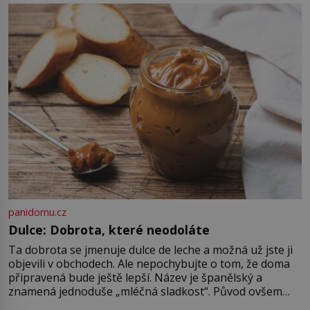
Kapitán John White (asi 1539–1593)
v srpnu 1587 naposledy zamává
své právě narozené vnučce a
vstoupí na palubu. Nechce […]
panidomu.cz
Dulce: Dobrota, které neodoláte
Ta dobrota se jmenuje dulce de leche a možná už jste ji
objevili v obchodech. Ale nepochybujte o tom, že doma
připravená bude ještě lepší. Název je španělský a
znamená jednoduše „mléčná sladkost“. Původ ovšem
není úplně jednoznačný, o autorství této receptury se