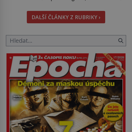
posílá rovnou do plynové komory. Jména jako
Rudolf Höss (1901–1947), Josef Mengele (1911–
DALŠÍ ČLÁNKY Z RUBRIKY ›
1979) či Heinrich Himmler (1900–1945) zná každý,
o koho se historie jen otřela. Jenže […]