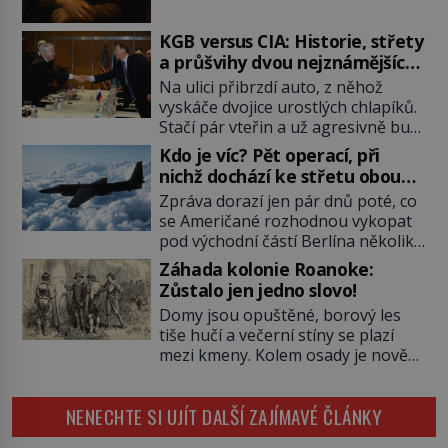
zůstanou nezodpovězené. Kam si ji
pověsil Napoleon? Samotný císař
KGB versus CIA: Historie, střety
Napoleon Bonaparte (1769–1821)
a průšvihy dvou nejznámějších
má pro malbu slabost, a tak si ji
tajných služeb historie
Na ulici přibrzdí auto, z něhož
ještě jako první konzul přemístí do
vyskáče dvojice urostlých chlapíků.
své ložnice v Tuilerisjkém […]
Stačí pár vteřin a už agresivně buší
na dveře. O další okamžik později
Kdo je víc? Pět operací, při
vlečou nebožáka do auta, a pak už
nichž dochází ke střetu obou
ho nikdy nikdo nespatří. Dostal se
tajných služeb
Zpráva dorazí jen pár dnů poté, co
totiž do rukou všemocné KGB. Jako
se Američané rozhodnou vykopat
sourozenci, kteří si nemohou přijít
pod východní částí Berlína několik
na jméno. Neustále se předhání v
stovek metrů dlouhý tunel. Sověti
plánování sabotáží, […]
Záhada kolonie Roanoke:
na sobě nenechají nic znát a
Zůstalo jen jedno slovo!
nechají nepřítele, aby si myslel, že
Domy jsou opuštěné, borový les
je přechytračil. Cennou informaci
tiše hučí a večerní stíny se plazí
jim dodá jeden z agentů. Oba
mezi kmeny. Kolem osady je nově
tábory jsou zvyklé působit v pozadí
postavená palisáda, ale ani to
a podle situace tlačit, jak oni […]
nejspíš nedokáže osadníky
NENECHTE SI UJÍT DALŠÍ ZAJÍMAVÉ ČLÁNKY
zachránit. Muži, ženy, děti – všichni
jsou pryč. Nadobro a navždycky!