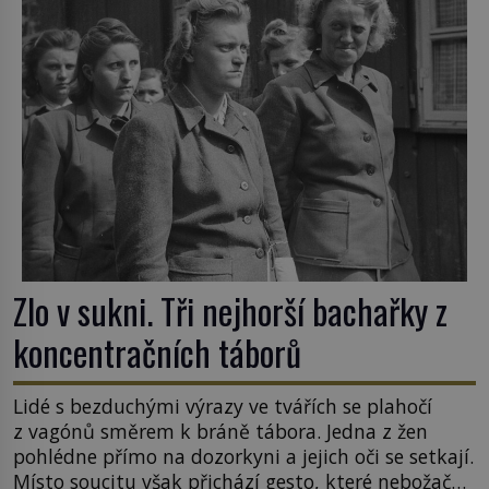
Zlo v sukni. Tři nejhorší bachařky z
koncentračních táborů
Lidé s bezduchými výrazy ve tvářích se plahočí
z vagónů směrem k bráně tábora. Jedna z žen
pohlédne přímo na dozorkyni a jejich oči se setkají.
Místo soucitu však přichází gesto, které nebožačku