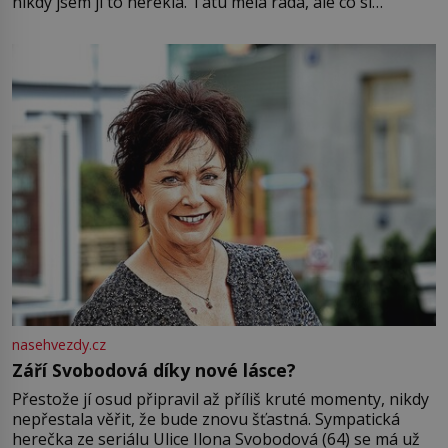
nikdy jsem jí to neřekla. Tátu měla ráda, ale co si
pamatuji, tak jsme s Mirkem byli zamilovaní mnohem víc.
Jsme spolu moc rádi Tehdy byla jiná doba, když
nasehvezdy.cz
Září Svobodová díky nové lásce?
Přestože jí osud připravil až příliš kruté momenty, nikdy
nepřestala věřit, že bude znovu šťastná. Sympatická
herečka ze seriálu Ulice Ilona Svobodová (64) se má už