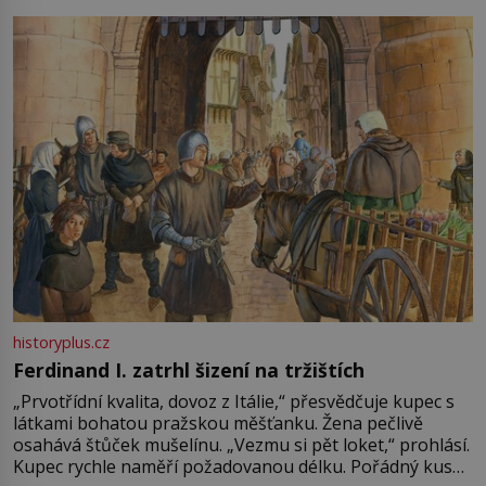
pře hned několik latinskoamerických zemí a k tomu
Francie, kde se traduje,
historyplus.cz
Ferdinand I. zatrhl šizení na tržištích
„Prvotřídní kvalita, dovoz z Itálie,“ přesvědčuje kupec s
látkami bohatou pražskou měšťanku. Žena pečlivě
osahává štůček mušelínu. „Vezmu si pět loket,“ prohlásí.
Kupec rychle naměří požadovanou délku. Pořádný kus