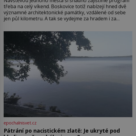
Návštěvou jednoho města si snadno zajistíme program
třeba na celý víkend. Boskovice totiž nabízejí hned dvě
významné architektonické památky, vzdálené od sebe
jen půl kilometru. A tak se vydejme za hradem i za
zámkem do krásné jihomoravské krajiny. Trhová osada
Boskovice na okraji Drahanské vrchoviny vznikla někdy
ve13. století, a už v roce 1313 kronikáři zaznamenali
epochalnisvet.cz
Pátrání po nacistickém zlatě: Je ukryté pod