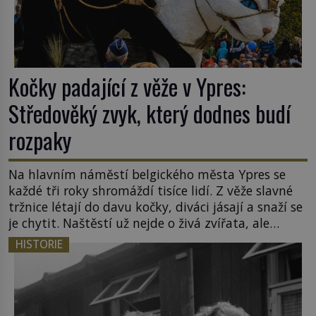
Kočky padající z věže v Ypres:
Středověký zvyk, který dodnes budí
rozpaky
Na hlavním náměstí belgického města Ypres se
každé tři roky shromáždí tisíce lidí. Z věže slavné
tržnice létají do davu kočky, diváci jásají a snaží se
je chytit. Naštěstí už nejde o živá zvířata, ale
jenom o plyšové suvenýry. Kdysi to ale bylo jinak.
HISTORIE
Tato veselá podívaná připomíná jeden z
nejpodivnějších a zároveň nejkrutějších zvyků […]