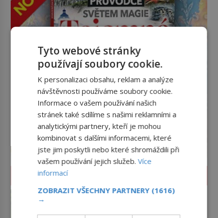
Tyto webové stránky
používají soubory cookie.
K personalizaci obsahu, reklam a analýze
návštěvnosti používáme soubory cookie.
Informace o vašem používání našich
stránek také sdílíme s našimi reklamními a
analytickými partnery, kteří je mohou
kombinovat s dalšími informacemi, které
jste jim poskytli nebo které shromáždili při
vašem používání jejich služeb.
Více
informací
ZAJÍMAVOSTI
ZOBRAZIT VŠECHNY PARTNERY
(1616)
Kde se vzala okurková sezóna?
→
Prostě období, kdy se téměř nic
neděje. Divadla nehrají, v