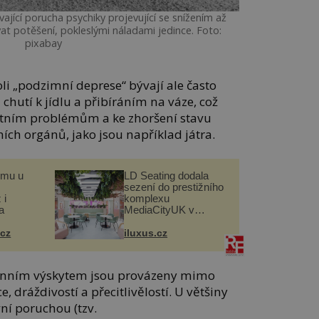
ající porucha psychiky projevující se snížením až
at potěšení, pokleslými náladami jedince. Foto:
pixabay
i „podzimní deprese“ bývají ale často
hutí k jídlu a přibíráním na váze, což
otním problémům a ke zhoršení stavu
ních orgánů, jako jsou například játra.
omu u
LD Seating dodala
sezení do prestižního
 i
komplexu
a
MediaCityUK v
Salfordu
.cz
iluxus.cz
zónním výskytem jsou provázeny mimo
 dráždivostí a přecitlivělostí. U většiny
vní poruchou (tzv.