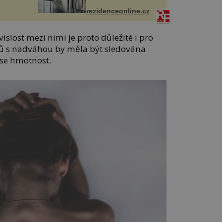
rezidenceonline.cz
lost mezi nimi je proto důležité i pro
ntů s nadváhou by měla být sledována
ase hmotnost.