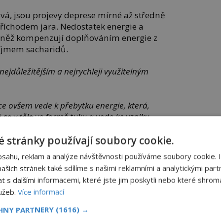
zývá, jsou projevy deprese mírné až středně
příchodem jara. Nedostatek energie a
ovněž kompenzují doplňováním energie z
říjmem sacharidů.
nejdůležitějším a nejrychleji využitelným
e ovšem vede k přebytku energie, která,
 se v těle ve formě tuku a vede ke vzniku
ojených komplikací,“
říká MUDr. Emilie
 stránky používají soubory cookie.
ního oddělení nemocnice v Kolíně.
bsahu, reklam a analýze návštěvnosti používáme soubory cookie. 
šich stránek také sdílíme s našimi reklamními a analytickými partn
s dalšími informacemi, které jste jim poskytli nebo které shromá
lužeb.
Více informací
CHNY PARTNERY
(1616) →