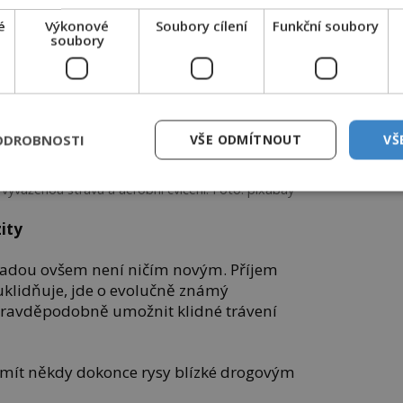
é
Výkonové
Soubory cílení
Funkční soubory
soubory
ODROBNOSTI
VŠE ODMÍTNOUT
VŠ
vněž udržovat pevný režim dne, v němž nechybí
 vyváženou stravu a aerobní cvičení. Foto: pixabay
ity
áladou ovšem není ničím novým. Příjem
klidňuje, jde o evolučně známý
ravděpodobně umožnit klidné trávení
 mít někdy dokonce rysy blízké drogovým