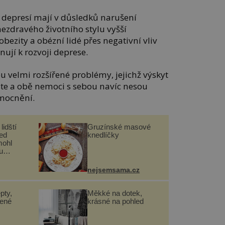
s depresí mají v důsledků narušení
ezdravého životního stylu vyšší
ezity a obézní lidé přes negativní vliv
nují k rozvoji deprese.
ou velmi rozšířené problémy, jejichž výskyt
ste a obě nemoci s sebou navíc nesou
emocnění.
lidští
Gruzínské masové
řed
knedlíčky
mohl
u
nejsemsama.cz
pty,
Měkké na dotek,
lené
krásné na pohled