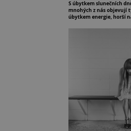
S úbytkem slunečních dn
mnohých z nás objevují t
úbytkem energie, horší n