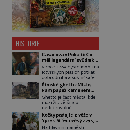
HISTORIE
Casanova v Pobaltí: Co
měl legendární svůdník
společného se
V roce 1764 byste mohli na
svobodnými zednáři?
lotyšských plážích potkat
dobrodruha a sukničkáře
Giacoma Casanovu. Jeho
Římské ghetto: Místo,
cesta k Baltskému moři
kam papež kamenem
však nebyla turistickým
dohodil
Ghetto je část města, kde
výletem, ale ryze pracovní
musí žít, většinou
cestou se zištnými úmysly.
nedobrovolně,
Jaký cíl Casanova sledoval,
náboženská, rasová nebo
když se například
Kočky padající z věže v
národnostní menšina
procházel uličkami
Ypres: Středověký zvyk,
obyvatel. Bohaté
lotyšské Rigy? Casanova
který dodnes budí
Na hlavním náměstí
historické zkušenosti mají
v Pobaltí kontaktoval