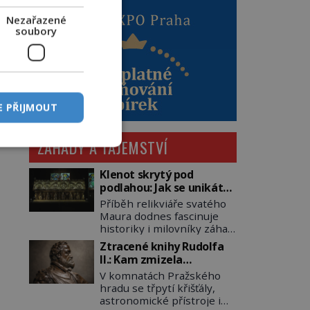
Nezařazené
soubory
E PŘIJMOUT
ZÁHADY A TAJEMSTVÍ
Klenot skrytý pod
podlahou: Jak se unikátní
románský poklad dostal
Příběh relikviáře svatého
do zapadlého Bečova?
Maura dodnes fascinuje
historiky i milovníky záhad
po celém světě. Tato
Ztracené knihy Rudolfa
románská zlatnická
II.: Kam zmizela
památka ze 13. století je
nejzáhadnější knihovna
V komnatách Pražského
po českých korunovačních
Evropy?
hradu se třpytí křišťály,
klenotech druhým
astronomické přístroje i
nejcennějším movitým