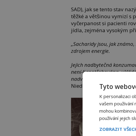
SAD), jak se tento stav na
těžké a většinou vymizí s 
vyčerpanost si pacienti r
jídla, zejména vysokým p
„Sacharidy jsou, jak známo, 
zdrojem energie.
Jejich nadbytečná konzumac
není-li spotřebována, ukládá
nadváhy, obezity a s nimi sp
Tyto webové
Niedobová, primářka inter
K personalizaci o
vašem používání na
mohou kombinovat 
používání jejich s
ZOBRAZIT VŠE