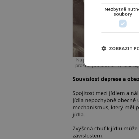
Nezbytně nutn
soubory
ZOBRAZIT P
Na pochmurné stavy pomáhá ro
prostor pro pravidelný spánek,
Souvislost deprese a obez
Spojitost mezi jídlem a n
jídla nepochybně obecně u
mechanismus, který měl p
jídla.
Zvýšená chuť k jídlu může
závislostem.