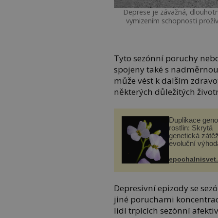
Deprese je závažná, dlouhotrv
vymizením schopnosti prožív
Tyto sezónní poruchy nebol
spojeny také s nadměrnou c
může vést k dalším zdrav
některých důležitých život
Duplikace gen
rostlin: Skrytá
genetická zátěž
evoluční výhod
epochalnisvet
Depresivní epizody se se
jiné poruchami koncentrace,
lidí trpících sezónní afekti