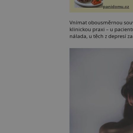
panidomu.cz
Vnímat obousměrnou souvis
klinickou praxi – u pacie
nálada, u těch z depresí z