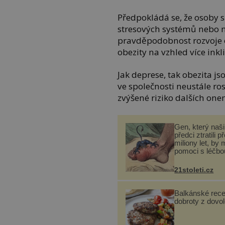
Předpokládá se, že osoby 
stresových systémů nebo n
pravděpodobnost rozvoje ob
obezity na vzhled více inkli
Jak deprese, tak obezita js
ve společnosti neustále ro
zvýšené riziko dalších on
Gen, který naši 
předci ztratili p
miliony let, by 
pomoci s léčbo
„nemoci králů“
21stoleti.cz
Balkánské rece
dobroty z dovo