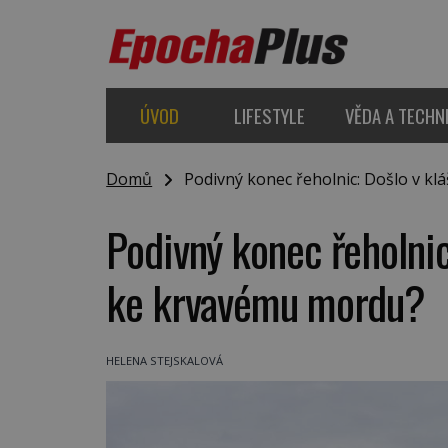
ÚVOD
LIFESTYLE
VĚDA A TECHN
Domů
Podivný konec řeholnic: Došlo v kl
Podivný konec řeholnic
ke krvavému mordu?
HELENA STEJSKALOVÁ