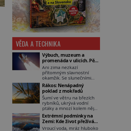
VĚDA A TECHNIKA
Výbuch, muzeum a
promenáda v ulicích. Pět
osudů nejslavnějších
Ani zima nezkazí
raketoplánů
přítomným slavnostní
okamžik. Se slunečními
brýlemi hledí na startující
Rákos: Nenápadný
raketu, která má do
poklad z mokřadů
vesmíru vynést kromě
Šumí ve větru na březích
posádky také obyčejnou
rybníků, ukrývá vodní
učitelku. Po několika
ptáky a mnozí kolem něj
sekundách všem ztuhnou
procházejí bez povšimnutí.
úsměvy, stroj totiž
Extrémní podmínky na
Přesto právě rákos
exploduje. Jejich
Zemi: Kde život přežívá
pomáhal stavět domy,
konstrukce není z levného
navzdory všemu
Vroucí voda, mráz hluboko
vyrábět lodě, zapisovat
kraje, daňové poplatníky