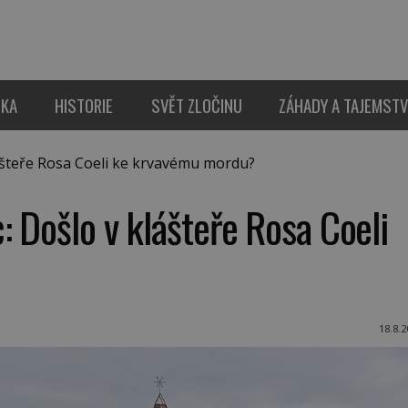
IKA
HISTORIE
SVĚT ZLOČINU
ZÁHADY A TAJEMSTV
ášteře Rosa Coeli ke krvavému mordu?
: Došlo v klášteře Rosa Coeli
18.8.2