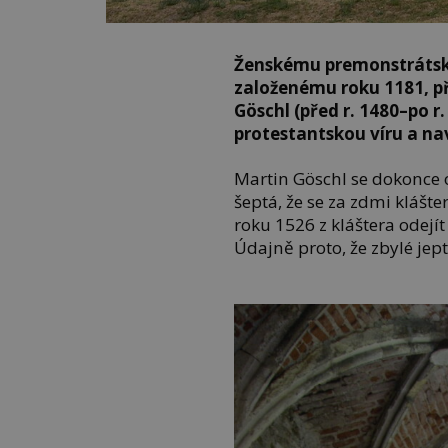
Ženskému premonstrátské
založenému roku 1181, p
Göschl (před r. 1480–po r.
protestantskou víru a nav
Martin Göschl se dokonce ož
šeptá, že se za zdmi klášt
roku 1526 z kláštera odejí
Údajně proto, že zbylé jep