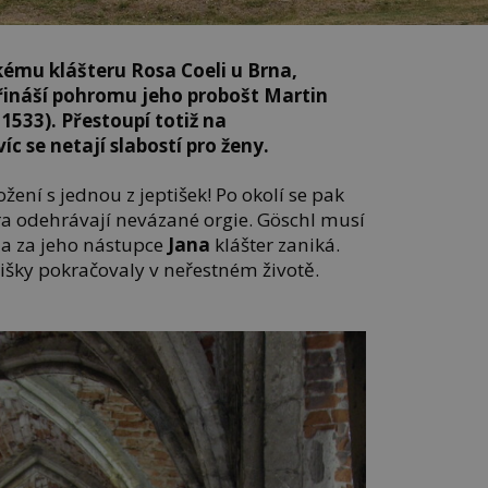
mu klášteru Rosa Coeli u Brna,
řináší pohromu jeho probošt Martin
 1533). Přestoupí totiž na
íc se netají slabostí pro ženy.
ení s jednou z jeptišek! Po okolí se pak
era odehrávají nevázané orgie. Göschl musí
t a za jeho nástupce
Jana
klášter zaniká.
tišky pokračovaly v neřestném životě.