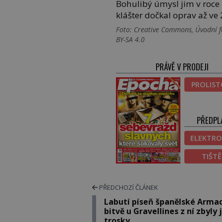
Bohulibý úmysl jim v roce 
klášter dočkal oprav až ve 2
Foto: Creative Commons, Úvodní f
BY-SA 4.0
PRÁVĚ V PRODEJI
PROLIS
PŘEDPL
ELEKTRO
TIŠT
PŘEDCHOZÍ ČLÁNEK
Labutí píseň španělské Armad
bitvě u Gravellines z ní zbyly 
trosky