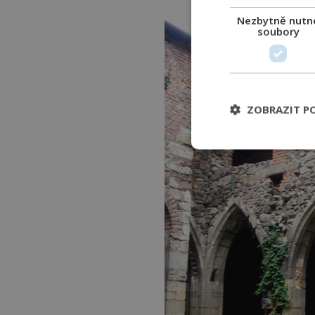
Nezbytně nutn
soubory
ZOBRAZIT P