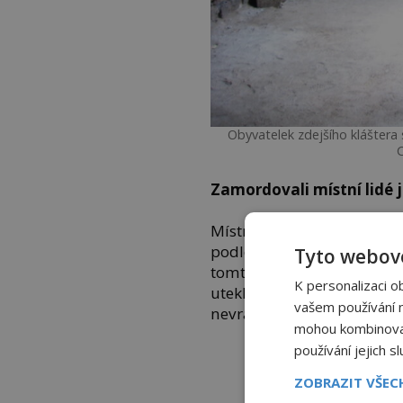
Obyvatelek zdejšího kláštera s
Zamordovali místní lidé 
Místní obyvatele to pobuřo
podle pověstí údajně zamo
Tyto webové
tomto činu ale neexistuje 
K personalizaci o
utekly před hněvem místníc
vašem používání na
nevrátila.
mohou kombinovat 
používání jejich s
ZOBRAZIT VŠE