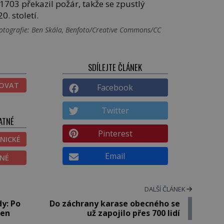
1703 překazil požár, takže se zpustlý
0. století.
otografie: Ben Skála, Benfoto/Creative Commons/CC
SDÍLEJTE ČLÁNEK
TOVAT
Facebook
Twitter
ATNÉ
Pinterest
NICKÉ
Email
ĚNÉ
DALŠÍ ČLÁNEK
y: Po
Do záchrany karase obecného se
jen
už zapojilo přes 700 lidí