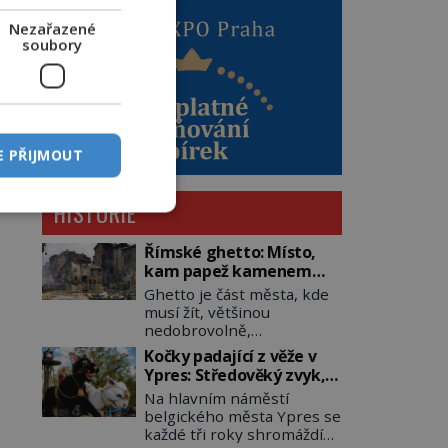
Nezařazené
soubory
E PŘIJMOUT
HISTORIE
Římské ghetto: Místo,
kam papež kamenem
dohodil
Ghetto je část města, kde
musí žít, většinou
nedobrovolně,
náboženská, rasová nebo
Kočky padající z věže v
národnostní menšina
Ypres: Středověký zvyk,
obyvatel. Bohaté
který dodnes budí
Na hlavním náměstí
historické zkušenosti mají
rozpaky
belgického města Ypres se
s takovým životem Židé. Už
každé tři roky shromáždí
od středověku jsou totiž v