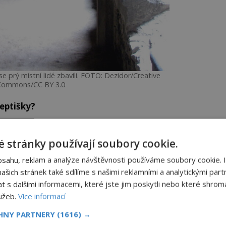
e prý místní lidé zbavili. FOTO: Dezidor/Creative
Commons/CC BY 3.0
jeptišky?
valo, a tak je jednoho dne přepadli a
rdovali. Žádné písemné svědectví o
 stránky používají soubory cookie.
a je pravděpodobnější, že jeptišky spíše
bsahu, reklam a analýze návštěvnosti používáme soubory cookie. 
h. Žádná z nich už se zpátky do kláštera
šich stránek také sdílíme s našimi reklamními a analytickými partn
s dalšími informacemi, které jste jim poskytli nebo které shromá
lužeb.
Více informací
CHNY PARTNERY
(1616) →