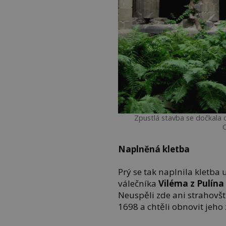
Zpustlá stavba se dočkala o
Naplněná kletba
Prý se tak naplnila kletba
válečníka
Viléma z Pulína
Neuspěli zde ani strahovští
1698 a chtěli obnovit jeho 