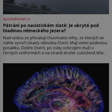
epochalnisvet.cz
Pátrání po nacistickém zlatě: Je ukryté pod
hladinou německého jezera?
Nad vodou se převalují chuchvalce mlhy, ze kterých se
náhle vynoří siluety několika člunů. Mají velmi podivnou
posádku. Dobře živení, po zuby ozbrojení muži v
černých uniformách a na straně druhé: zubožená těla
oblečená v chatrných vězeňských hadrech. Co tato
přízračná scéna znamená? Je jaro roku 1945, druhá
světová válka se chýlí ke konci. Jezero Stolpsee