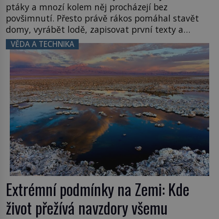
ptáky a mnozí kolem něj procházejí bez
povšimnutí. Přesto právě rákos pomáhal stavět
domy, vyrábět lodě, zapisovat první texty a
inspiroval řadu pověstí. Tato skromná, ale
VĚDA A TECHNIKA
užitečná rostlina provází člověka už tisíce let.
Většina lidí vnímá rákos jen jako obyčejnou kulisu
letního koupání. Stačí se však podívat […]
Extrémní podmínky na Zemi: Kde
život přežívá navzdory všemu