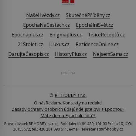
NašeHvězdy.cz
SkutečnéPříběhy.cz
EpochaNaCestach.cz
EpochálníSvět.cz
Epochaplus.cz
Enigmaplus.cz
TisíceReceptů.cz
21Stoleti.cz
iLuxus.cz
RezidenceOnline.cz
DarujteČasopis.cz
HistoryPlus.cz
NejsemSama.cz
reklama
©
RF HOBBY s.r.o.
O nás
Reklama
Kontakty na redakci
Zásady ochrany osobních údajů
Kde jste byli s Epochou?
Máte doma Epochální dítě?
Provozovatel: RF HOBBY, s. r. o., Bohdalecká 6/1420, 101 00 Praha 10, IČO:
26155672, tel.: 420 281 090 611, e-mail: sekretariat@rf-hobby.cz