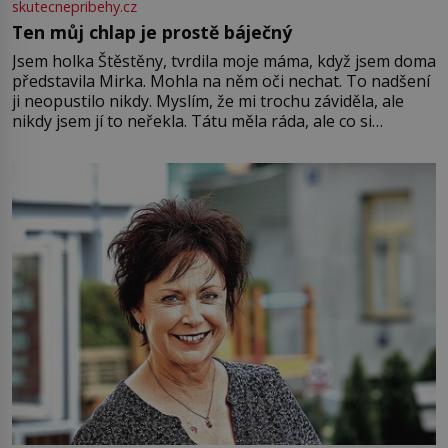
skutecnepribehy.cz
Ten můj chlap je prostě báječný
Jsem holka Štěstěny, tvrdila moje máma, když jsem doma
představila Mirka. Mohla na něm oči nechat. To nadšení
ji neopustilo nikdy. Myslím, že mi trochu záviděla, ale
nikdy jsem jí to neřekla. Tátu měla ráda, ale co si
pamatuji, tak jsme s Mirkem byli zamilovaní mnohem víc.
Jsme spolu moc rádi Tehdy byla jiná doba, když