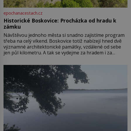
epochanacestach.cz
Historické Boskovice: Procházka od hradu k
zámku
Návštěvou jednoho města si snadno zajistíme program
třeba na celý víkend. Boskovice totiž nabízejí hned dvě
významné architektonické památky, vzdálené od sebe
jen půl kilometru. A tak se vydejme za hradem i za
zámkem do krásné jihomoravské krajiny. Trhová osada
Boskovice na okraji Drahanské vrchoviny vznikla někdy
ve13. století, a už v roce 1313 kronikáři zaznamenali