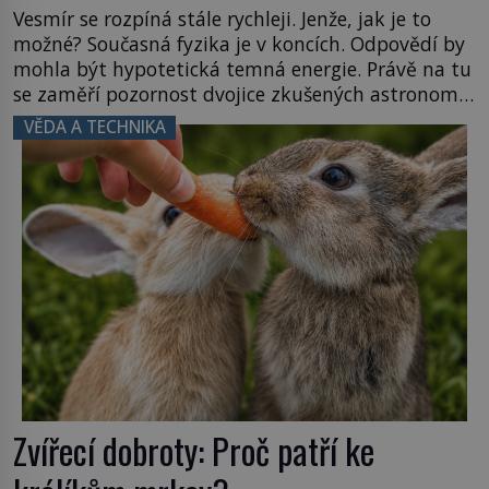
Vesmír se rozpíná stále rychleji. Jenže, jak je to
možné? Současná fyzika je v koncích. Odpovědí by
mohla být hypotetická temná energie. Právě na tu
se zaměří pozornost dvojice zkušených astronomů.
Namísto ní ale objeví něco mnohem
VĚDA A TECHNIKA
hmatatelnějšího. Naprosto rekordní kometu!
Astronomové Pedro Bernardinelli a Gary Bernstein
mravenčí prací zkoumají archivní snímky v rámci
Průzkumu temné energie […]
Zvířecí dobroty: Proč patří ke