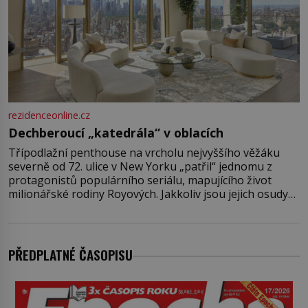
rezidenceonline.cz
Dechberoucí „katedrála“ v oblacích
Třípodlažní penthouse na vrcholu nejvyššího věžáku
severně od 72. ulice v New Yorku „patřil“ jednomu z
protagonistů populárního seriálu, mapujícího život
milionářské rodiny Royových. Jakkoliv jsou jejich osudy
fiktivní, nemovitosti, v nichž „žijí“, jsou velmi reálné.
Ohromující luxusní byt s pěti ložnicemi, čtyřmi
koupelnami a výhledem na Husdon Yards je přitom
jenom jednou z nemovitostí
PŘEDPLATNÉ ČASOPISU