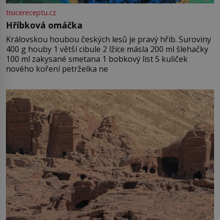
tisicereceptu.cz
Hříbková omáčka
Královskou houbou českých lesů je pravý hřib. Suroviny
400 g houby 1 větší cibule 2 lžíce másla 200 ml šlehačky
100 ml zakysané smetana 1 bobkový list 5 kuliček
nového koření petrželka ne