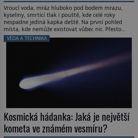
Vroucí voda, mráz hluboko pod bodem mrazu,
kyseliny, smrtící tlak i pouště, kde celé roky
nespadne jediná kapka deště. Na první pohled
místa, kde nemůže existovat vůbec nic. Přesto
právě tady vědci objevují organismy, které
VĚDA A TECHNIKA
posouvají hranice života. Každý nový nález mění
naše představy o tom, co všechno dokáže příroda a
napovídá, kde bychom jednou […]
Kosmická hádanka: Jaká je největší
kometa ve známém vesmíru?