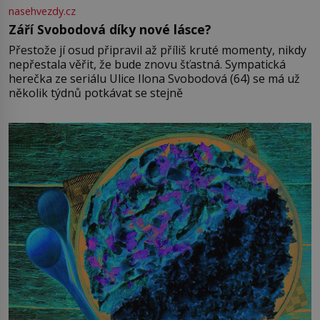
nasehvezdy.cz
Září Svobodová díky nové lásce?
Přestože jí osud připravil až příliš kruté momenty, nikdy
nepřestala věřit, že bude znovu šťastná. Sympatická
herečka ze seriálu Ulice Ilona Svobodová (64) se má už
několik týdnů potkávat se stejně