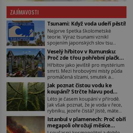
ZAJÍMAVOSTI
Tsunami: Když voda udeří pěstí!
Nejprve špetka školometské
teorie. Výraz tsunami vznikl
spojením japonských slov tsu
(přístav) a nami (vlna). Jedná se o
Veselý hřbitov v Rumunsku:
dlouhou vlnu, která je na volném
Proč zde třou pohřební plačky
moři takřka nepostřehnutelná.
bídu s nouzí?
Hřbitov jako jeviště pro mystérium
Ačkoli je vlnová délka tsunami i 300
smrti. Mezi hrobovými místy půda
kilometrů, výška vlny na volném
promáčená slzami, smutek a
moři je maximálně 1,5 metru.
vědomí konečnosti lidské existence.
Máme se podobné obří vlny obávat
Jak poznat čistou vodu ke
Jsou ale výjimky, kde pohřební
i v Evropě? Vznik tsunami si […]
koupání? Strčte hlavu pod
plačky smutně žmoulají kapesníky
hladinu!
Léto je časem koupání v přírodě.
nikoli při smutečním obřadu, ale
Jak však poznat, že je voda v řece,
při pohledu na výši vyměřené
rybníku, jezeře čistá? Jistě, máte
podpory v nezaměstnanosti. Kam
možnost využít informace
vás pozveme? Unikátní hřbitov,
Istanbul v plamenech: Proč obří
hygieniků či podrobit křížovému
který si vysloužil název „Veselý“,
megapoli ohrožují měsíce
výslechu provozovatele přírodního
najdeme v rumunské vesnici
smaženého lilku?
I současný kosmopolitní a dobře