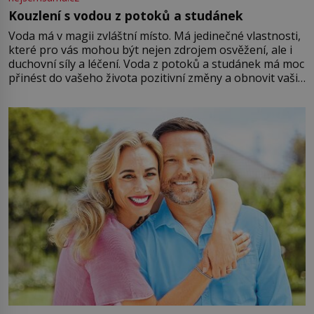
Kouzlení s vodou z potoků a studánek
Voda má v magii zvláštní místo. Má jedinečné vlastnosti,
které pro vás mohou být nejen zdrojem osvěžení, ale i
duchovní síly a léčení. Voda z potoků a studánek má moc
přinést do vašeho života pozitivní změny a obnovit vaši
energii. Využitím těchto přírodních zdrojů v magii
můžete obohatit své rituály a přinést do svého života
větší harmonii a klid. Je důležité