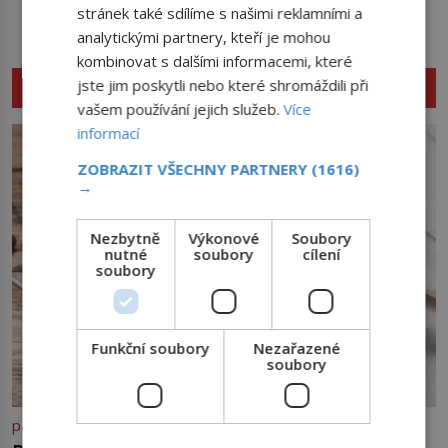
oběd ani slavnostní hostinu. Když
lidem tváře znetvořené válkou,
stránek také sdílíme s našimi reklamními a
se však vidlička v raném
tresty nebo nehodami. Jejich
analytickými partnery, kteří je mohou
středověku objevuje na evropských
metody jsou překvapivě
kombinovat s dalšími informacemi, které
stolech, vzbuzuje pohoršení,
promyšlené a některé principy
NENECHTE SI UJÍT DALŠÍ ZAJÍMAVÉ ČLÁNKY
jste jim poskytli nebo které shromáždili při
posměch i strach. Mnozí duchovní ji
používají chirurgové dodnes. Úplně
označují za projev pýchy a
vašem používání jejich služeb.
Více
první […]
zbytečného přepychu, někteří
informací
dokonce za nástroj ďábla. Trvá
téměř sedm století, než se z
ZOBRAZIT VŠECHNY PARTNERY
(1616)
opovrhovaného předmětu stává
→
nepostradatelná součást stolování.
První […]
Nezbytně
Výkonové
Soubory
nutné
soubory
cílení
soubory
Funkční soubory
Nezařazené
soubory
panidomu.cz