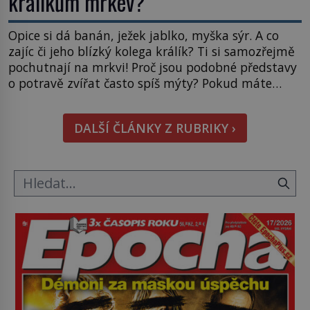
králíkům mrkev?
Opice si dá banán, ježek jablko, myška sýr. A co
zajíc či jeho blízký kolega králík? Ti si samozřejmě
pochutnají na mrkvi! Proč jsou podobné představy
o potravě zvířat často spíš mýty? Pokud máte
doma králíka, mrkev mu dát můžete. A nejspíš mu
i bude chutnat, ovšem měl by ji mít jen jako
DALŠÍ ČLÁNKY Z RUBRIKY ›
občasný pamlsek. […]