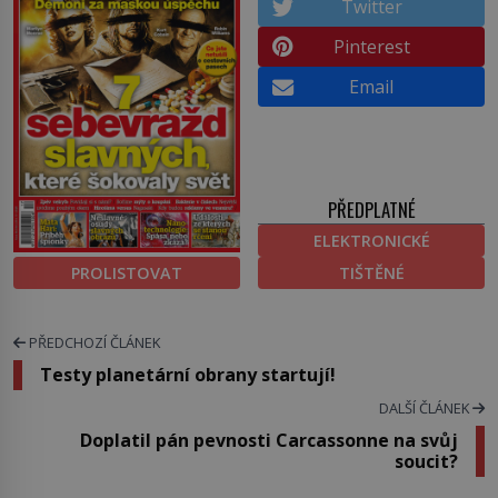
Twitter
Pinterest
Email
PŘEDPLATNÉ
ELEKTRONICKÉ
PROLISTOVAT
TIŠTĚNÉ
PŘEDCHOZÍ ČLÁNEK
Testy planetární obrany startují!
DALŠÍ ČLÁNEK
Doplatil pán pevnosti Carcassonne na svůj
soucit?