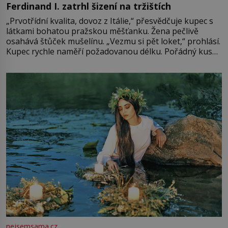
Ferdinand I. zatrhl šizení na tržištích
„Prvotřídní kvalita, dovoz z Itálie,“ přesvědčuje kupec s
látkami bohatou pražskou měšťanku. Žena pečlivě
osahává štůček mušelínu. „Vezmu si pět loket,“ prohlásí.
Kupec rychle naměří požadovanou délku. Pořádný kus
mu přitom zůstane za prsty… „Na šaty ho bude málo,
milostpaní. Stačí jenom na sukni,“ zhodnotí švadlena
množství růžového mušelínu. „Ošidili vás, podívejte.“
Vezme do ruky dřevěnou
nejsemsama.cz