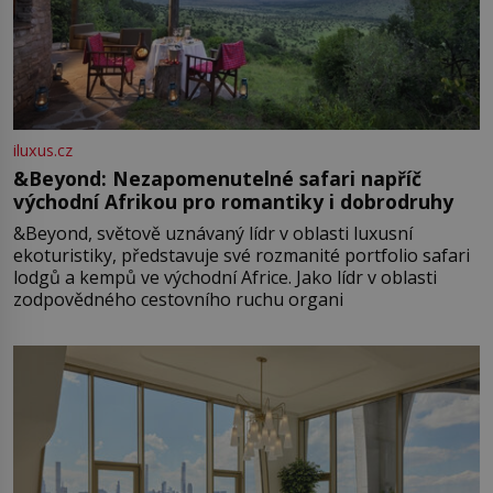
iluxus.cz
&Beyond: Nezapomenutelné safari napříč
východní Afrikou pro romantiky i dobrodruhy
&Beyond, světově uznávaný lídr v oblasti luxusní
ekoturistiky, představuje své rozmanité portfolio safari
lodgů a kempů ve východní Africe. Jako lídr v oblasti
zodpovědného cestovního ruchu organi