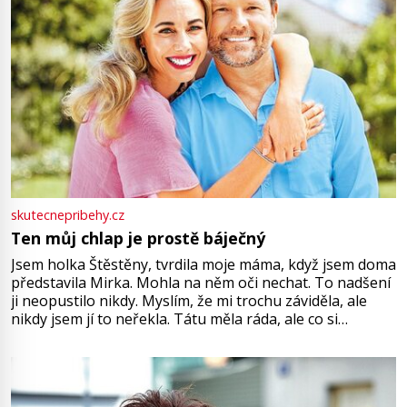
skutecnepribehy.cz
Ten můj chlap je prostě báječný
Jsem holka Štěstěny, tvrdila moje máma, když jsem doma
představila Mirka. Mohla na něm oči nechat. To nadšení
ji neopustilo nikdy. Myslím, že mi trochu záviděla, ale
nikdy jsem jí to neřekla. Tátu měla ráda, ale co si
pamatuji, tak jsme s Mirkem byli zamilovaní mnohem víc.
Jsme spolu moc rádi Tehdy byla jiná doba, když