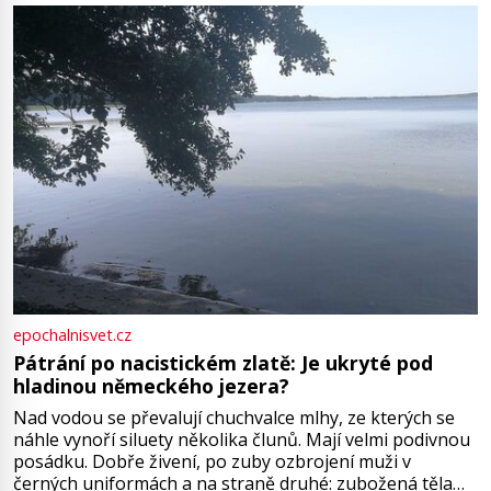
Boskovice na okraji Drahanské vrchoviny vznikla někdy
ve13. století, a už v roce 1313 kronikáři zaznamenali
epochalnisvet.cz
Pátrání po nacistickém zlatě: Je ukryté pod
hladinou německého jezera?
Nad vodou se převalují chuchvalce mlhy, ze kterých se
náhle vynoří siluety několika člunů. Mají velmi podivnou
posádku. Dobře živení, po zuby ozbrojení muži v
černých uniformách a na straně druhé: zubožená těla