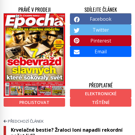
PRÁVĚ V PRODEJI
SDÍLEJTE ČLÁNEK
Facebook
Twitter
Pinterest
Email
PŘEDPLATNÉ
ELEKTRONICKÉ
PROLISTOVAT
TIŠTĚNÉ
PŘEDCHOZÍ ČLÁNEK
Krvelačné bestie? Žraloci loni napadli rekordní