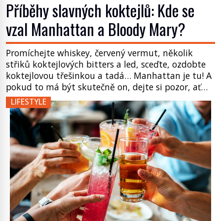
Příběhy slavných koktejlů: Kde se
vzal Manhattan a Bloody Mary?
Promíchejte whiskey, červený vermut, několik
střiků koktejlových bitters a led, sceďte, ozdobte
koktejlovou třešinkou a tadá… Manhattan je tu! A
pokud to má být skutečně on, dejte si pozor, ať
místo klasické americké rye whiskey či klidně
LIFESTYLE
bourbonu nepoužijete skotskou whisku. Co se
stane? Inu, koktejl bude stále skvělý, ale už to
nebude Manhattan ale […]