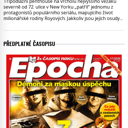
Třípodlažní penthouse na vrcholu nejvyššího věžáku
severně od 72. ulice v New Yorku „patřil“ jednomu z
protagonistů populárního seriálu, mapujícího život
milionářské rodiny Royových. Jakkoliv jsou jejich osudy
fiktivní, nemovitosti, v nichž „žijí“, jsou velmi reálné.
Ohromující luxusní byt s pěti ložnicemi, čtyřmi
koupelnami a výhledem na Husdon Yards je přitom
jenom jednou z nemovitostí
PŘEDPLATNÉ ČASOPISU