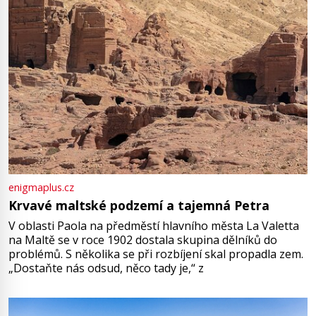
enigmaplus.cz
Krvavé maltské podzemí a tajemná Petra
V oblasti Paola na předměstí hlavního města La Valetta
na Maltě se v roce 1902 dostala skupina dělníků do
problémů. S několika se při rozbíjení skal propadla zem.
„Dostaňte nás odsud, něco tady je,“ z