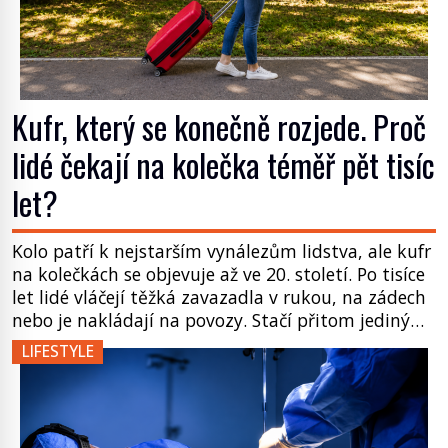
Kufr, který se konečně rozjede. Proč
lidé čekají na kolečka téměř pět tisíc
let?
Kolo patří k nejstarším vynálezům lidstva, ale kufr
na kolečkách se objevuje až ve 20. století. Po tisíce
let lidé vláčejí těžká zavazadla v rukou, na zádech
nebo je nakládají na povozy. Stačí přitom jediný
nápad, připevnit ke kufru kolečka. Jenže právě ten
LIFESTYLE
nikdo dlouho nedostane. Až jednou se na letišti
ozve věta, která změní […]