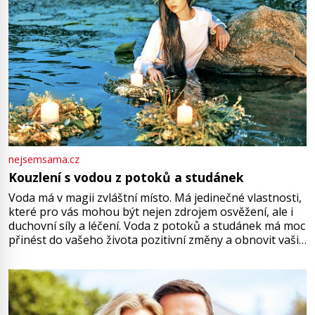
nejsemsama.cz
Kouzlení s vodou z potoků a studánek
Voda má v magii zvláštní místo. Má jedinečné vlastnosti,
které pro vás mohou být nejen zdrojem osvěžení, ale i
duchovní síly a léčení. Voda z potoků a studánek má moc
přinést do vašeho života pozitivní změny a obnovit vaši
energii. Využitím těchto přírodních zdrojů v magii
můžete obohatit své rituály a přinést do svého života
větší harmonii a klid. Je důležité