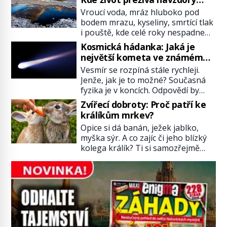
texty a inspiroval řadu pověstí.
všemu
Vroucí voda, mráz hluboko pod
Tato skromná, ale užitečná
bodem mrazu, kyseliny, smrtící tlak
rostlina provází člověka už tisíce
i pouště, kde celé roky nespadne
let. Většina lidí vnímá rákos jen jako
jediná kapka deště. Na první
obyčejnou kulisu letního koupání.
Kosmická hádanka: Jaká je
pohled místa, kde nemůže
Stačí se však podívat […]
největší kometa ve známém
existovat vůbec nic. Přesto právě
vesmíru?
Vesmír se rozpíná stále rychleji.
tady vědci objevují organismy,
Jenže, jak je to možné? Současná
které posouvají hranice života.
fyzika je v koncích. Odpovědí by
Každý nový nález mění naše
mohla být hypotetická temná
představy o tom, co všechno
Zvířecí dobroty: Proč patří ke
energie. Právě na tu se zaměří
dokáže příroda a napovídá, kde
králíkům mrkev?
pozornost dvojice zkušených
bychom jednou […]
Opice si dá banán, ježek jablko,
astronomů. Namísto ní ale objeví
myška sýr. A co zajíc či jeho blízký
něco mnohem hmatatelnějšího.
kolega králík? Ti si samozřejmě
Naprosto rekordní kometu!
pochutnají na mrkvi! Proč jsou
Astronomové Pedro Bernardinelli a
podobné představy o potravě
Gary Bernstein mravenčí prací
zvířat často spíš mýty? Pokud máte
zkoumají archivní snímky v rámci
doma králíka, mrkev mu dát
Průzkumu temné energie […]
můžete. A nejspíš mu i bude
chutnat, ovšem měl by ji mít jen
jako občasný pamlsek. […]