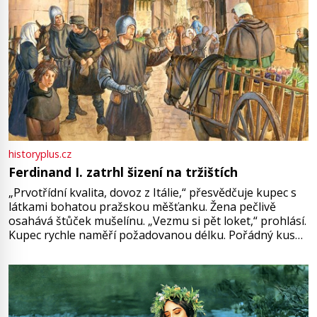
historyplus.cz
Ferdinand I. zatrhl šizení na tržištích
„Prvotřídní kvalita, dovoz z Itálie,“ přesvědčuje kupec s
látkami bohatou pražskou měšťanku. Žena pečlivě
osahává štůček mušelínu. „Vezmu si pět loket,“ prohlásí.
Kupec rychle naměří požadovanou délku. Pořádný kus
mu přitom zůstane za prsty… „Na šaty ho bude málo,
milostpaní. Stačí jenom na sukni,“ zhodnotí švadlena
množství růžového mušelínu. „Ošidili vás, podívejte.“
Vezme do ruky dřevěnou