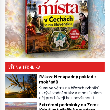
VĚDA A TECHNIKA
Rákos: Nenápadný poklad z
mokřadů
Šumí ve větru na březích rybníků,
ukrývá vodní ptáky a mnozí kolem
něj procházejí bez povšimnutí.
Přesto právě rákos pomáhal stavět
Extrémní podmínky na Zemi:
domy, vyrábět lodě, zapisovat první
Kde život přežívá navzdory