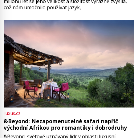
milionů let se jeho velikost a složitost výrazně zvýšila,
což nám umožnilo používat jazyk,
iluxus.cz
&Beyond: Nezapomenutelné safari napříč
východní Afrikou pro romantiky i dobrodruhy
&Beyond, světově uznávaný lídr v oblasti luxusní