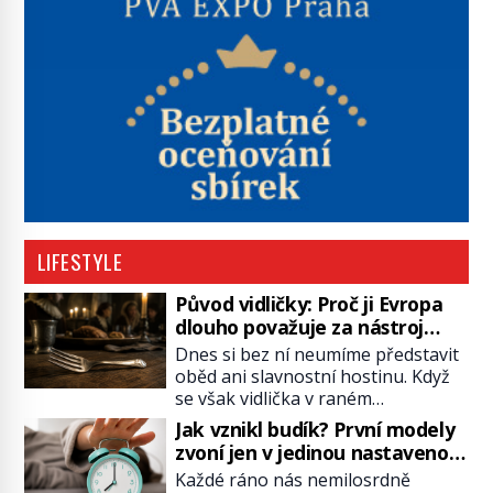
LIFESTYLE
Původ vidličky: Proč ji Evropa
dlouho považuje za nástroj
samotného satana?
Dnes si bez ní neumíme představit
oběd ani slavnostní hostinu. Když
se však vidlička v raném
středověku objevuje na evropských
Jak vznikl budík? První modely
stolech, vzbuzuje pohoršení,
zvoní jen v jedinou nastavenou
posměch i strach. Mnozí duchovní ji
hodinu
Každé ráno nás nemilosrdně
označují za projev pýchy a