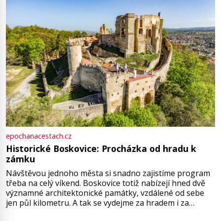
epochanacestach.cz
Historické Boskovice: Procházka od hradu k
zámku
Návštěvou jednoho města si snadno zajistíme program
třeba na celý víkend. Boskovice totiž nabízejí hned dvě
významné architektonické památky, vzdálené od sebe
jen půl kilometru. A tak se vydejme za hradem i za
zámkem do krásné jihomoravské krajiny. Trhová osada