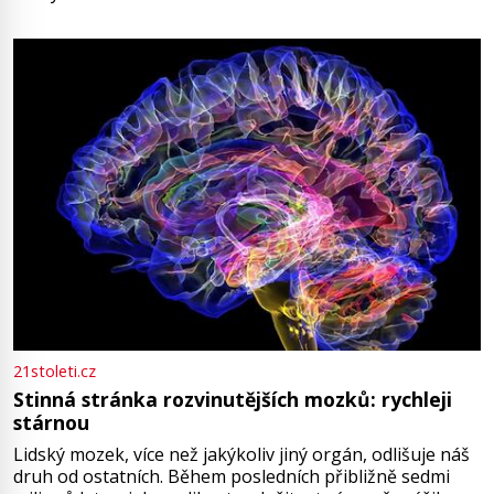
oblečená v chatrných vězeňských hadrech. Co tato
přízračná scéna znamená? Je jaro roku 1945, druhá
světová válka se chýlí ke konci. Jezero Stolpsee
21stoleti.cz
Stinná stránka rozvinutějších mozků: rychleji
stárnou
Lidský mozek, více než jakýkoliv jiný orgán, odlišuje náš
druh od ostatních. Během posledních přibližně sedmi