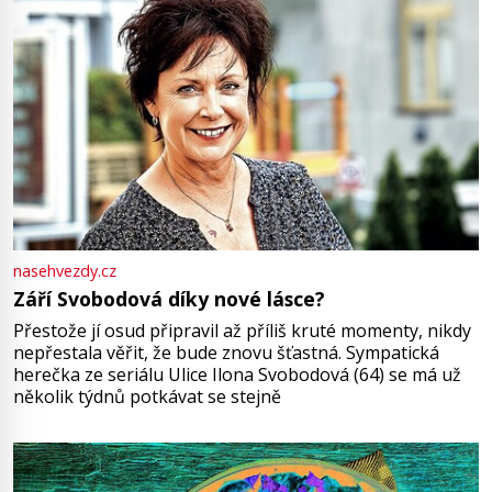
nasehvezdy.cz
Září Svobodová díky nové lásce?
Přestože jí osud připravil až příliš kruté momenty, nikdy
nepřestala věřit, že bude znovu šťastná. Sympatická
herečka ze seriálu Ulice Ilona Svobodová (64) se má už
několik týdnů potkávat se stejně