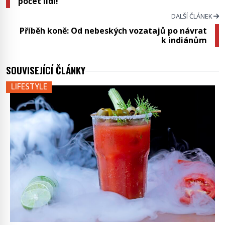
počet lidí!
DALŠÍ ČLÁNEK
Příběh koně: Od nebeských vozatajů po návrat
k indiánům
SOUVISEJÍCÍ ČLÁNKY
LIFESTYLE