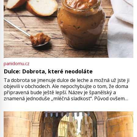
panidomu.cz
Dulce: Dobrota, které neodoláte
Ta dobrota se jmenuje dulce de leche a možná už jste ji
objevili v obchodech. Ale nepochybujte o tom, že doma
připravená bude ještě lepší. Název je španělský a
znamená jednoduše „mléčná sladkost“. Původ ovšem
není úplně jednoznačný, o autorství této receptury se
pře hned několik latinskoamerických zemí a k tomu
Francie, kde se traduje,