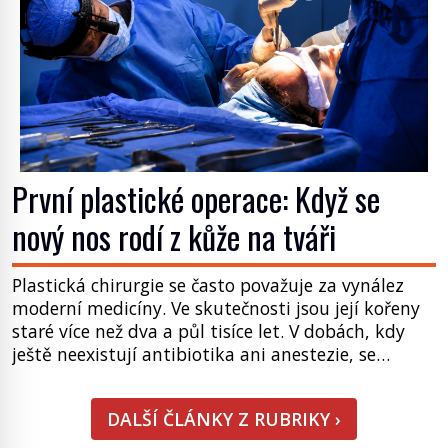
První plastické operace: Když se
nový nos rodí z kůže na tváři
Plastická chirurgie se často považuje za vynález
moderní medicíny. Ve skutečnosti jsou její kořeny
staré více než dva a půl tisíce let. V dobách, kdy
ještě neexistují antibiotika ani anestezie, se
odvážní lékaři pokoušejí vracet lidem tváře
znetvořené válkou, tresty nebo nehodami. Jejich
DALŠÍ ČLÁNKY Z RUBRIKY ›
metody jsou překvapivě promyšlené a některé
principy používají chirurgové dodnes. Úplně první