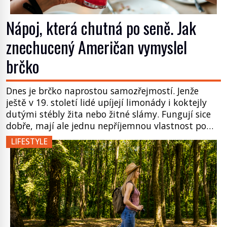
Nápoj, která chutná po seně. Jak
znechucený Američan vymyslel
brčko
Dnes je brčko naprostou samozřejmostí. Jenže
ještě v 19. století lidé upíjejí limonády i koktejly
dutými stébly žita nebo žitné slámy. Fungují sice
dobře, mají ale jednu nepříjemnou vlastnost po
chvíli se rozmáčejí a nápoji dodávají travnatou
LIFESTYLE
příchuť. Právě tahle drobná nepříjemnost přivede
amerického výrobce cigaretových náustků k
nápadu, který změní způsob pití po celém […]