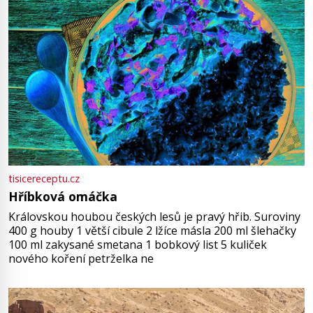
tisicereceptu.cz
Hříbková omáčka
Královskou houbou českých lesů je pravý hřib. Suroviny
400 g houby 1 větší cibule 2 lžíce másla 200 ml šlehačky
100 ml zakysané smetana 1 bobkový list 5 kuliček
nového koření petrželka ne