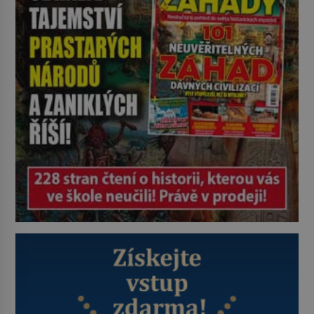
tresty nebo nehodami. Jejich
metody jsou překvapivě
promyšlené a některé principy
používají chirurgové dodnes. Úplně
první […]