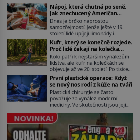
koktejlovou třešinkou a tadá…
Nápoj, která chutná po seně.
Manhattan je tu! A pokud to má být
Jak znechucený Američan
skutečně on, dejte si pozor, ať
vymyslel brčko
Dnes je brčko naprostou
místo klasické americké rye
samozřejmostí. Jenže ještě v 19.
whiskey či klidně bourbonu
století lidé upíjejí limonády i
nepoužijete skotskou whisku. Co
koktejly dutými stébly žita nebo
se stane? Inu, koktejl bude stále
Kufr, který se konečně rozjede.
žitné slámy. Fungují sice dobře,
skvělý, ale už to nebude
Proč lidé čekají na kolečka
mají ale jednu nepříjemnou
Manhattan ale […]
téměř pět tisíc let?
Kolo patří k nejstarším vynálezům
vlastnost po chvíli se rozmáčejí a
lidstva, ale kufr na kolečkách se
nápoji dodávají travnatou příchuť.
objevuje až ve 20. století. Po tisíce
Právě tahle drobná nepříjemnost
let lidé vláčejí těžká zavazadla v
přivede amerického výrobce
První plastické operace: Když
rukou, na zádech nebo je nakládají
cigaretových náustků k nápadu,
se nový nos rodí z kůže na tváři
na povozy. Stačí přitom jediný
který změní způsob pití po celém
Plastická chirurgie se často
nápad, připevnit ke kufru kolečka.
[…]
považuje za vynález moderní
Jenže právě ten nikdo dlouho
medicíny. Ve skutečnosti jsou její
nedostane. Až jednou se na letišti
kořeny staré více než dva a půl
ozve věta, která změní […]
tisíce let. V dobách, kdy ještě
neexistují antibiotika ani anestezie,
se odvážní lékaři pokoušejí vracet
lidem tváře znetvořené válkou,