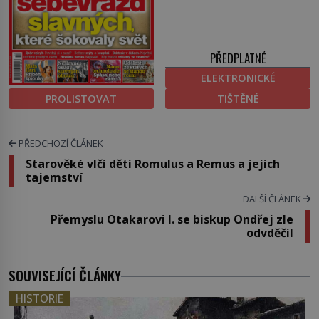
PŘEDPLATNÉ
ELEKTRONICKÉ
PROLISTOVAT
TIŠTĚNÉ
PŘEDCHOZÍ ČLÁNEK
Starověké vlčí děti Romulus a Remus a jejich
tajemství
DALŠÍ ČLÁNEK
Přemyslu Otakarovi I. se biskup Ondřej zle
odvděčil
SOUVISEJÍCÍ ČLÁNKY
HISTORIE