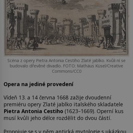
Scéna z opery Pietra Antonia Cestiho Zlaté jablko. Kvůli ní se
budovalo dřevěné divadlo. FOTO: Mathäus Küsel/Creative
Commons/CC0
Opera na jediné provedení
Vídeň 13. a 14 června 1668 zažije dvoudenní
premiéru opery Zlaté jablko italského skladatele
Pietra Antonia Cestiho
(1623–1669). Operní kus
musí kvůli jeho délce rozdělit do dvou částí.
Propojuje se s v něm antická mytologie s ukázkou