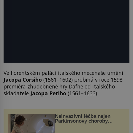
Ve florentském paláci italského mecenáše umění
Jacopa Corsiho
(1561–1602) probíhá v roce 1598
premiéra zhudebněné hry Dafne od italského
skladatele
Jacopa Periho
(1561–1633).
Neinvazivní léčba nejen
Parkinsonovy choroby
pomocí ultrazvukové
„helmy“