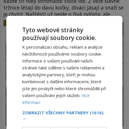
každé tři roky shromáždí tisíce lidí. Z věže slavné
tržnice létají do davu kočky, diváci jásají a snaží se
je chytit. Naštěstí už nejde o živá zvířata, ale
jenom o plyšové suvenýry. Kdysi to ale bylo jinak.
HISTORIE
Tato veselá podívaná připomíná jeden z
Tyto webové stránky
nejpodivnějších a zároveň nejkrutějších zvyků […]
používají soubory cookie.
K personalizaci obsahu, reklam a analýze
návštěvnosti používáme soubory cookie.
Informace o vašem používání našich
stránek také sdílíme s našimi reklamními a
analytickými partnery, kteří je mohou
kombinovat s dalšími informacemi, které
jste jim poskytli nebo které shromáždili při
vašem používání jejich služeb.
Více
informací
ZOBRAZIT VŠECHNY PARTNERY
(1616)
→