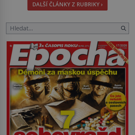
DALŠÍ ČLÁNKY Z RUBRIKY ›
Bonaparte (1769–1821) má pro malbu slabost, a
tak si ji ještě jako první konzul přemístí do své
ložnice v Tuilerisjkém […]