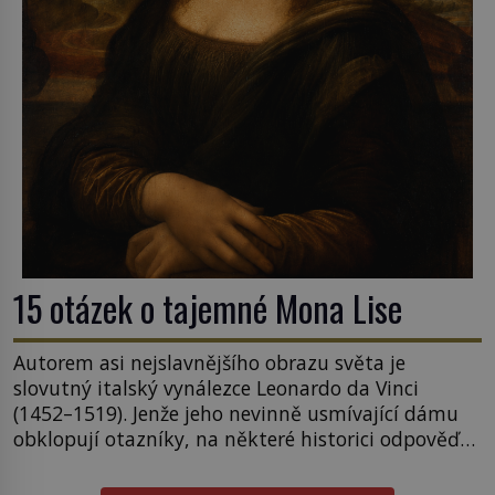
15 otázek o tajemné Mona Lise
Autorem asi nejslavnějšího obrazu světa je
slovutný italský vynálezce Leonardo da Vinci
(1452–1519). Jenže jeho nevinně usmívající dámu
obklopují otazníky, na některé historici odpověď
objeví, jiné zůstanou nezodpovězené. Kam si ji
pověsil Napoleon? Samotný císař Napoleon