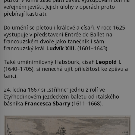
veřejném jevišti. Jejich úlohy v operách proto
přebírají kastráti.
Do umění se pletou i králové a císaři. V roce 1625
vystupuje v představení Entrée de Ballet na
francouzském dvoře jako tanečník i sám
francouzský král
Ludvík XIII.
(1601–1643).
Také uměnímilovný Habsburk, císař
Leopold I.
(1640–1705), si nenechá ujít příležitost ke zpěvu a
tanci.
24. ledna 1667 si „střihne“ jednu z rolí ve
čtyřhodinovém jezdeckém baletu od italského
básníka
Francesca Sbarry
(1611–1668).