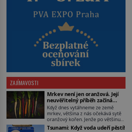
ZAJÍMAVOSTI
Mrkev není jen oranžová. Její
neuvěřitelný příběh začíná
fialovou barvou
Když dnes vytáhneme ze země
mrkev, většina z nás očekává sytě
oranžový kořen. Jenže po většinu
své historie je mrkev všechno
Tsunami: Když voda udeří pěstí!
možné, jen ne oranžová. Je fialová,