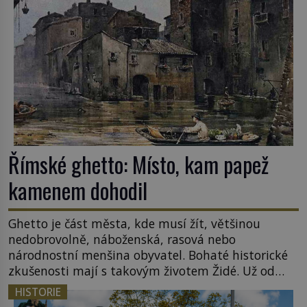
Římské ghetto: Místo, kam papež
kamenem dohodil
Ghetto je část města, kde musí žít, většinou
nedobrovolně, náboženská, rasová nebo
národnostní menšina obyvatel. Bohaté historické
zkušenosti mají s takovým životem Židé. Už od
středověku jsou totiž v každou chvíli nuceni v
HISTORIE
nějakém žít. Mezi ty nejslavnější patří i římské