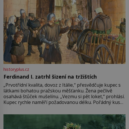
historyplus.cz
Ferdinand I. zatrhl šizení na tržištích
„Prvotřídní kvalita, dovoz z Itálie,“ přesvědčuje kupec s
látkami bohatou pražskou měšťanku. Žena pečlivě
osahává štůček mušelínu. „Vezmu si pět loket,“ prohlásí.
Kupec rychle naměří požadovanou délku. Pořádný kus
mu přitom zůstane za prsty… „Na šaty ho bude málo,
milostpaní. Stačí jenom na sukni,“ zhodnotí švadlena
množství růžového mušelínu. „Ošidili vás, podívejte.“
Vezme do ruky dřevěnou