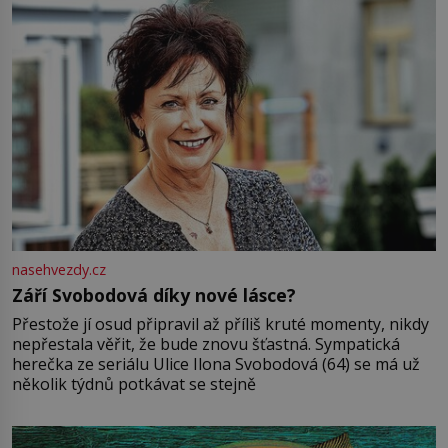
nasehvezdy.cz
Září Svobodová díky nové lásce?
Přestože jí osud připravil až příliš kruté momenty, nikdy
nepřestala věřit, že bude znovu šťastná. Sympatická
herečka ze seriálu Ulice Ilona Svobodová (64) se má už
několik týdnů potkávat se stejně