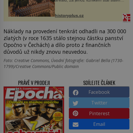
český architekt Josef Hlávka. Ten si
na něm dal mimořádně záležet. Jeho
stavební plány by při ...
historyplus.cz
Náklady na provedení tenkrát odhadli na 300 000
zlatých (v roce 1635 stálo stejnou částku panství
Opočno v Čechách) a dílo proto z finančních
důvodů už nikdy znovu neuvedou.
Foto: Creative Commons, Úvodní fotografie: Gabriel Bella (1730-
1799)/Creative Commons/Public domain
PRÁVĚ V PRODEJI
SDÍLEJTE ČLÁNEK
Facebook
Twitter
Pinterest
Email