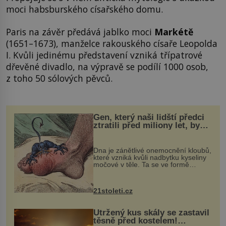
moci habsburského císařského domu.
Paris na závěr předává jablko moci
Markétě
(1651–1673), manželce rakouského císaře Leopolda
I. Kvůli jedinému představení vzniká třípatrové
dřevěné divadlo, na výpravě se podílí 1000 osob,
z toho 50 sólových pěvců.
Gen, který naši lidští předci
ztratili před miliony let, by
mohl pomoci s léčbou
„nemoci králů“
Dna je zánětlivé onemocnění kloubů,
které vzniká kvůli nadbytku kyseliny
močové v těle. Ta se ve formě
krystalků ukládá v blízkosti kloubů,
nejčastěji přitom postihuje palce na
nohou, a způsobuje bole...
21stoleti.cz
Utržený kus skály se zastavil
těsně před kostelem!