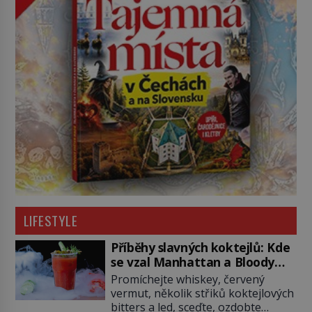
LIFESTYLE
Příběhy slavných koktejlů: Kde
se vzal Manhattan a Bloody
Mary?
Promíchejte whiskey, červený
vermut, několik střiků koktejlových
bitters a led, sceďte, ozdobte