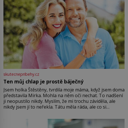
skutecnepribehy.cz
Ten můj chlap je prostě báječný
Jsem holka Štěstěny, tvrdila moje máma, když jsem doma
představila Mirka. Mohla na něm oči nechat. To nadšení
ji neopustilo nikdy. Myslím, že mi trochu záviděla, ale
nikdy jsem jí to neřekla. Tátu měla ráda, ale co si
pamatuji, tak jsme s Mirkem byli zamilovaní mnohem víc.
Jsme spolu moc rádi Tehdy byla jiná doba, když