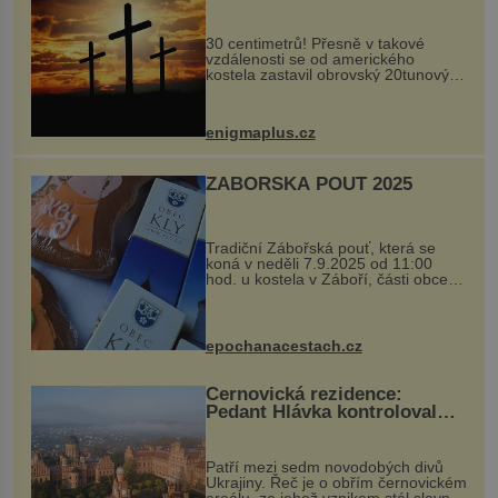
Ochránila ho boží síla?
30 centimetrů! Přesně v takové
vzdálenosti se od amerického
kostela zastavil obrovský 20tunový
balvan, který se v květnu 2014
nečekaně odtrhl od nedaleké skály
při její demolici. Podle místních stojí
enigmaplus.cz
...
ZÁBOŘSKÁ POUŤ 2025
Tradiční Zábořská pouť, která se
koná v neděli 7.9.2025 od 11:00
hod. u kostela v Záboří, části obce
Kly u Mělníka. V programu naleznete
komentovanou prohlídku kostela,
dobovou hudbu, řemesla, atrakce...
epochanacestach.cz
Černovická rezidence:
Pedant Hlávka kontroloval
každou cihlu
Patří mezi sedm novodobých divů
Ukrajiny. Řeč je o obřím černovickém
areálu, za jehož vznikem stál slavný