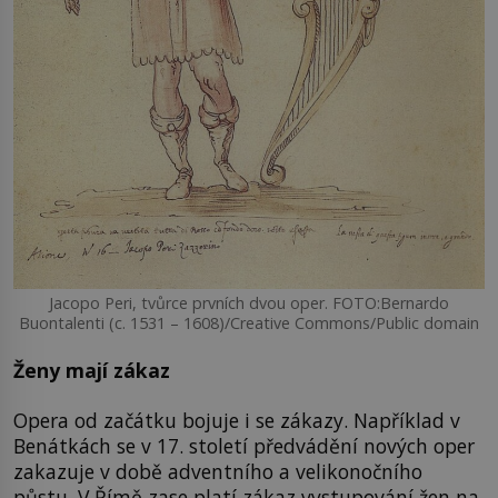
Jacopo Peri, tvůrce prvních dvou oper. FOTO:Bernardo
Buontalenti (c. 1531 – 1608)/Creative Commons/Public domain
Ženy mají zákaz
Opera od začátku bojuje i se zákazy. Například v
Benátkách se v 17. století předvádění nových oper
zakazuje v době adventního a velikonočního
půstu. V Římě zase platí zákaz vystupování žen na