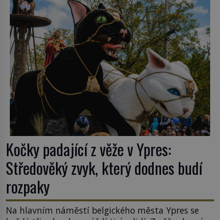
ghetto založené v roce 1555. Pokud jde o vztah
k Židům, nemá se Řím čím chlubit. […]
Kočky padající z věže v Ypres:
Středověký zvyk, který dodnes budí
rozpaky
Na hlavním náměstí belgického města Ypres se