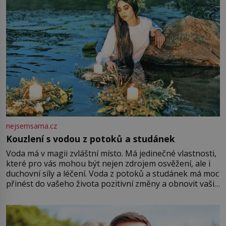
nejsemsama.cz
Kouzlení s vodou z potoků a studánek
Voda má v magii zvláštní místo. Má jedinečné vlastnosti,
které pro vás mohou být nejen zdrojem osvěžení, ale i
duchovní síly a léčení. Voda z potoků a studánek má moc
přinést do vašeho života pozitivní změny a obnovit vaši
energii. Využitím těchto přírodních zdrojů v magii
můžete obohatit své rituály a přinést do svého života
větší harmonii a klid. Je důležité