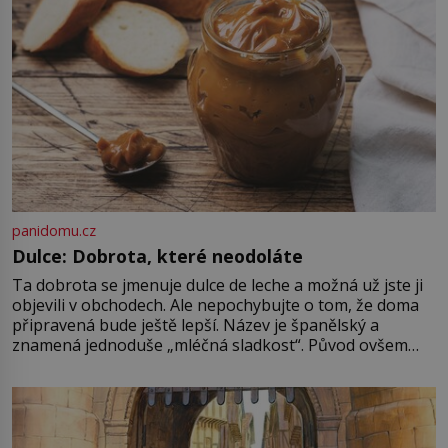
bioindikátory […]
panidomu.cz
Dulce: Dobrota, které neodoláte
Ta dobrota se jmenuje dulce de leche a možná už jste ji
objevili v obchodech. Ale nepochybujte o tom, že doma
připravená bude ještě lepší. Název je španělský a
znamená jednoduše „mléčná sladkost“. Původ ovšem
není úplně jednoznačný, o autorství této receptury se
pře hned několik latinskoamerických zemí a k tomu
Francie, kde se traduje,