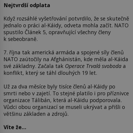
Nejtvrdší odplata
Když rozsáhlé vyšetřování potvrdilo, že se skutečně
jednalo o práci al-Káidy, odveta mohla začít. NATO
spustilo Článek 5, opravňující všechny členy
k sebeobraně.
7. října tak americká armáda a spojené síly členů
NATO zaútočily na Afghánistán, kde měla al-Káida
své základny. Začala tak
Operace Trvalá svoboda
a
konflikt, který se táhl dlouhých 19 let.
Už za dva měsíce byly tisíce členů al-Káidy po
smrti nebo v zajetí. To stejné platilo i pro příznivce
organizace Tálibán, která al-Káidu podporovala.
Vůdci obou organizací se museli ukrývat a přišli o
většinu základen a zdrojů.
Víte že…