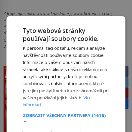
Zdroje informací:
www.wikipedia.org, www.britannica.com,
www.nationalgeographic.com, www.history.com, www.cnn.com,
www.bbc.com, www.nytimes.com, www.cbsnews.com,
Tyto webové stránky
www.msnbc.com, www.whitehouse.gov, www.fbi.gov, www.nps.gov
používají soubory cookie.
Úvodní foto: Shutterstok, FOTO 2: wikipedia, Hamid Mir, CC BY-SA
3.0, FOTO 3: wikipedia, Lyle Owerko, veřejné dílo
K personalizaci obsahu, reklam a analýze
návštěvnosti používáme soubory cookie.
PRÁVĚ V PRODEJI
SDÍLEJTE ČLÁNEK
Informace o vašem používání našich
stránek také sdílíme s našimi reklamními a
Facebook
analytickými partnery, kteří je mohou
Twitter
kombinovat s dalšími informacemi, které
jste jim poskytli nebo které shromáždili při
Pinterest
vašem používání jejich služeb.
Více
Email
informací
ZOBRAZIT VŠECHNY PARTNERY
(1616)
→