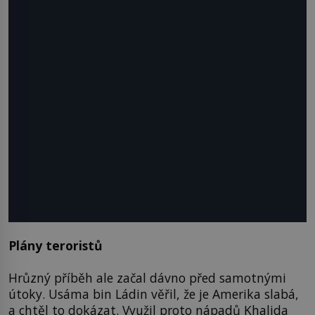
Plány teroristů
Hrůzný příběh ale začal dávno před samotnými
útoky. Usáma bin Ládin věřil, že je Amerika slabá,
a chtěl to dokázat. Využil proto nápadů Khalida