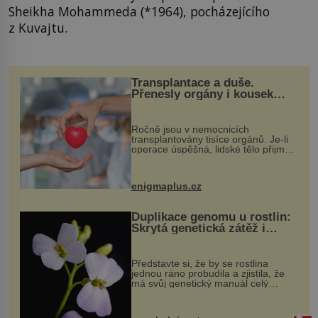
Sheikha Mohammeda (*1964), pocházejícího
z Kuvajtu.
Transplantace a duše.
Přenesly orgány i kousek
osobnosti dárce?
Ročně jsou v nemocnicích
transplantovány tisíce orgánů. Je-li
operace úspěšná, lidské tělo přijme
darovaný orgán za své a pacient
může vést plnohodnotný život. Ale co
když při transplantaci nepřijímám...
enigmaplus.cz
Duplikace genomu u rostlin:
Skrytá genetická zátěž i
evoluční výhoda
Představte si, že by se rostlina
jednou ráno probudila a zjistila, že
má svůj genetický manuál celý
dvakrát. Přesně to se občas v
přírodě stane – a podle nového
výzkumu to může být pro druhy