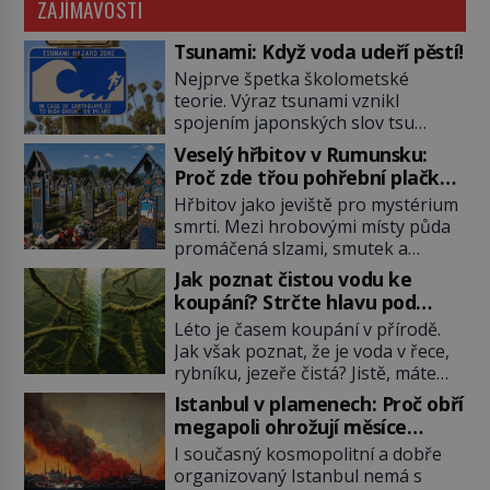
ZAJÍMAVOSTI
Tsunami: Když voda udeří pěstí!
Nejprve špetka školometské
teorie. Výraz tsunami vznikl
spojením japonských slov tsu
(přístav) a nami (vlna). Jedná se o
Veselý hřbitov v Rumunsku:
dlouhou vlnu, která je na volném
Proč zde třou pohřební plačky
moři takřka nepostřehnutelná.
bídu s nouzí?
Hřbitov jako jeviště pro mystérium
Ačkoli je vlnová délka tsunami i 300
smrti. Mezi hrobovými místy půda
kilometrů, výška vlny na volném
promáčená slzami, smutek a
moři je maximálně 1,5 metru.
vědomí konečnosti lidské existence.
Máme se podobné obří vlny obávat
Jak poznat čistou vodu ke
Jsou ale výjimky, kde pohřební
i v Evropě? Vznik tsunami si […]
koupání? Strčte hlavu pod
plačky smutně žmoulají kapesníky
hladinu!
Léto je časem koupání v přírodě.
nikoli při smutečním obřadu, ale
Jak však poznat, že je voda v řece,
při pohledu na výši vyměřené
rybníku, jezeře čistá? Jistě, máte
podpory v nezaměstnanosti. Kam
možnost využít informace
vás pozveme? Unikátní hřbitov,
Istanbul v plamenech: Proč obří
hygieniků či podrobit křížovému
který si vysloužil název „Veselý“,
megapoli ohrožují měsíce
výslechu provozovatele přírodního
najdeme v rumunské vesnici
smaženého lilku?
I současný kosmopolitní a dobře
koupaliště. Existuje ale ještě jiná
Sapanta, nedaleko hranic […]
organizovaný Istanbul nemá s
alternativa. Jaká? Podívat se pod