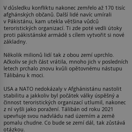
V důsledku konfliktu nakonec zemřelo až 170 tisíc
afghánských občanů. Další lidé navíc umírali
v Pákistánu, kam utekla většina vůdců
teroristických organizací. Ti zde poté vedli útoky
proti pákistánské armádě s cílem vytvořit si nové
základny.
Několik milionů lidí tak z obou zemí uprchlo.
Ačkoliv se jich část vrátila, mnoho jich v posledních
letech prchalo znovu kvůli opětovnému nástupu
Tálibánu k moci.
USA a NATO nedokázaly v Afghánistánu nastolit
stabilitu a jakkoliv byl počátek války úspěšný a
činnost teroristických organizací utlumil, nakonec
z ní vyšli jako poražení. Tálibán od roku 2021
upevňuje svou nadvládu nad územím a země
pomalu chudne. Co bude se zemí dál, tak zůstává
otázkou.