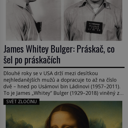
James Whitey Bulger: Práskač, co
šel po práskačích
Dlouhé roky se v USA drží mezi desítkou
nejhledanějších mužů a dopracuje to až na číslo
dvě – hned po Usámovi bin Ládinovi (1957–2011).
To je James „Whitey“ Bulger (1929–2018) viněný ze
spoluúčasti na 19 vraždách, vydírání a lichvy. A
SVĚT ZLOČINU
samozřejmě, krom toho je ještě drogový dealer,
který neváhá odstranit z cesty všechny práskače,
zatímco […]