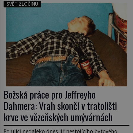
mladá dívka z farmy byla ne manželkou, ale
SVĚT ZLOČINU
dcerou – a všechny ty děti byly zplozené v incestu.
Na sociálním odboru jednoho z […]
Božská práce pro Jeffreyho
Dahmera: Vrah skončí v tratolišti
krve ve vězeňských umývárnách
Po ulici nedaleko dnes již nestojícího bytového