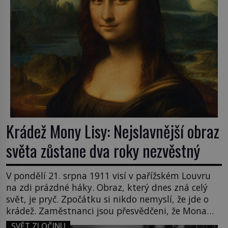
Krádež Mony Lisy: Nejslavnější obraz
světa zůstane dva roky nezvěstný
V pondělí 21. srpna 1911 visí v pařížském Louvru
na zdi prázdné háky. Obraz, který dnes zná celý
svět, je pryč. Zpočátku si nikdo nemyslí, že jde o
krádež. Zaměstnanci jsou přesvědčeni, že Mona
Lisa je jen v restaurátorské dílně nebo u fotografa.
SVĚT ZLOČINU