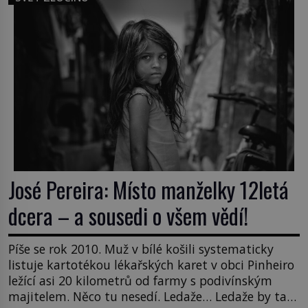
Když se ukáže pravda, propukne jeden z největších
honů na zloděje v […]
José Pereira: Místo manželky 12letá
dcera – a sousedi o všem vědí!
Píše se rok 2010. Muž v bílé košili systematicky
listuje kartotékou lékařských karet v obci Pinheiro
ležící asi 20 kilometrů od farmy s podivínským
majitelem. Něco tu nesedí. Ledaže… Ledaže by ta