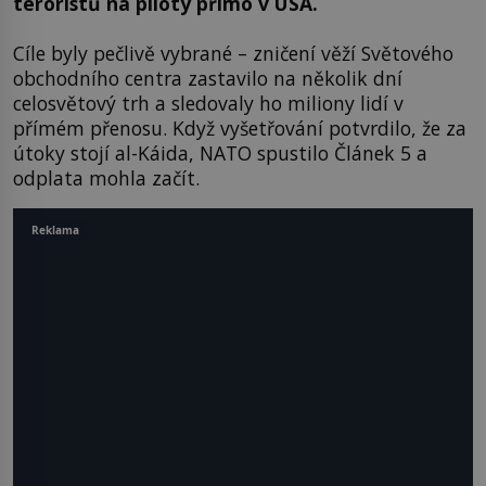
teroristů na piloty přímo v USA.
Cíle byly pečlivě vybrané – zničení věží Světového
obchodního centra zastavilo na několik dní
celosvětový trh a sledovaly ho miliony lidí v
přímém přenosu. Když vyšetřování potvrdilo, že za
útoky stojí al-Káida, NATO spustilo Článek 5 a
odplata mohla začít.
Reklama