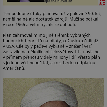
epochalnisvet.cz
vstupenka...
Ten podobné útoky plánoval už v polovině 90. let,
neměl na ně ale dostatek zdrojů. Muži se potkali
v roce 1966 a velmi rychle se dohodli.
Plán zahrnoval mimo jiné trénink vybraných
budoucích teroristů na piloty, což uskutečnili již
v USA. Cíle byly pečlivě vybrané – zničení věží
zastavilo na několik sní celosvětový trh, navíc ho
v přímém přenosu viděly miliony lidí. Přesto plán
s jednou věcí nepočítal, a to s tvrdou odplatou
Američanů.