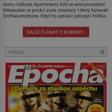
domu Oxfords Apartments 924 ve wisconsinském
Milwaukee se potácí zcela zmatený 14letý Konerak
Sinthasomphone. Když ho zastaví policejní hlídka,
ochable jí nadiktuje adresu „jeho kamaráda“.
Strážníci ho dopraví zpět do udaného bytu. Oním
DALŠÍ ČLÁNKY Z RUBRIKY ›
„kamarádem“ je ovšem jeden z nejslavnějších
vrahů, Jeffrey Dahmer (1960–1994). Je 27. května
1991. […]