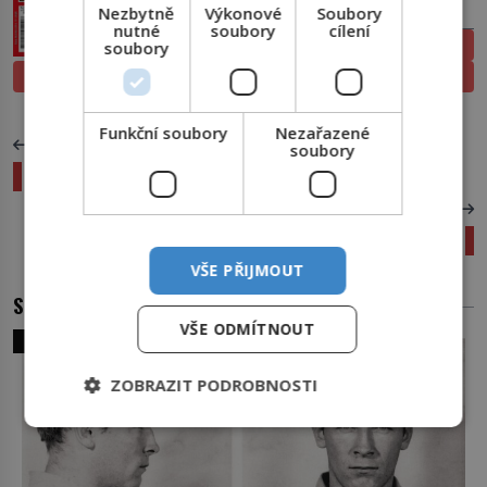
PŘEDPLATNÉ
Nezbytně
Výkonové
Soubory
nutné
soubory
cílení
ELEKTRONICKÉ
soubory
PROLISTOVAT
TIŠTĚNÉ
Funkční soubory
Nezařazené
PŘEDCHOZÍ ČLÁNEK
soubory
Objev penicilinu aneb ať žijí náhody
DALŠÍ ČLÁNEK
Zázrak na Marně
VŠE PŘIJMOUT
SOUVISEJÍCÍ ČLÁNKY
VŠE ODMÍTNOUT
SVĚT ZLOČINU
ZOBRAZIT PODROBNOSTI