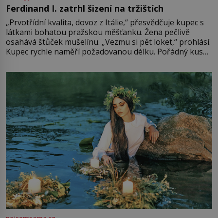
Ferdinand I. zatrhl šizení na tržištích
„Prvotřídní kvalita, dovoz z Itálie,“ přesvědčuje kupec s
látkami bohatou pražskou měšťanku. Žena pečlivě
osahává štůček mušelínu. „Vezmu si pět loket,“ prohlásí.
Kupec rychle naměří požadovanou délku. Pořádný kus
mu přitom zůstane za prsty… „Na šaty ho bude málo,
milostpaní. Stačí jenom na sukni,“ zhodnotí švadlena
množství růžového mušelínu. „Ošidili vás, podívejte.“
Vezme do ruky dřevěnou