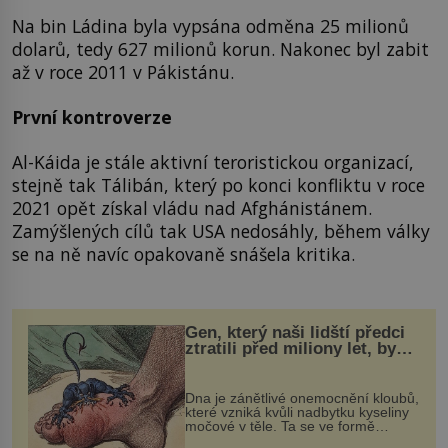
Na bin Ládina byla vypsána odměna 25 milionů
dolarů, tedy 627 milionů korun. Nakonec byl zabit
až v roce 2011 v Pákistánu.
První kontroverze
Al-Káida je stále aktivní teroristickou organizací,
stejně tak Tálibán, který po konci konfliktu v roce
2021 opět získal vládu nad Afghánistánem.
Zamýšlených cílů tak USA nedosáhly, během války
se na ně navíc opakovaně snášela kritika.
Gen, který naši lidští předci
ztratili před miliony let, by
mohl pomoci s léčbou
„nemoci králů“
Dna je zánětlivé onemocnění kloubů,
které vzniká kvůli nadbytku kyseliny
močové v těle. Ta se ve formě
krystalků ukládá v blízkosti kloubů,