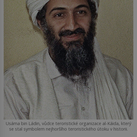
Usáma bin Ládin, vůdce teroristické organizace al-Káida, který
se stal symbolem nejhoršího teroristického útoku v historii.