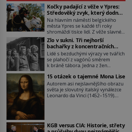
Kočky padající z věže v Ypres:
Středověký zvyk, který dodnes
budí rozpaky
Na hlavním náměstí belgického
města Ypres se každé tři roky
shromáždí tisíce lidí. Z věže slavné
tržnice létají do davu kočky, diváci
Zlo v sukni. Tři nejhorší
jásají a snaží se je chytit. Naštěstí
bachařky z koncentračních
už nejde o živá zvířata, ale jenom o
táborů
Lidé s bezduchými výrazy ve tvářích
plyšové suvenýry. Kdysi to ale bylo
se plahočí z vagónů směrem
jinak. Tato veselá podívaná
k bráně tábora. Jedna z žen
připomíná jeden z nejpodivnějších
pohlédne přímo na dozorkyni a
a zároveň nejkrutějších zvyků […]
15 otázek o tajemné Mona Lise
jejich oči se setkají. Místo soucitu
však přichází gesto, které
Autorem asi nejslavnějšího obrazu
nebožačku posílá rovnou do
světa je slovutný italský vynálezce
plynové komory. Jména jako Rudolf
Leonardo da Vinci (1452–1519).
Höss (1901–1947), Josef Mengele
Jenže jeho nevinně usmívající dámu
(1911–1979) či Heinrich Himmler
obklopují otazníky, na některé
(1900–1945) zná každý, o koho se
historici odpověď objeví, jiné
historie jen otřela. Jenže […]
zůstanou nezodpovězené. Kam si ji
pověsil Napoleon? Samotný císař
KGB versus CIA: Historie, střety
Napoleon Bonaparte (1769–1821)
a průšvihy dvou nejznámějších