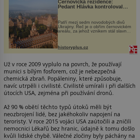
Černovická rezidence:
Pedant Hlávka kontroloval
každou cihlu
Patří mezi sedm novodobých divů
Ukrajiny. Řeč je o obřím černovickém
areálu, za jehož vznikem stál slavný
český architekt Josef Hlávka. Ten si
na něm dal mimořádně záležet. Jeho
stavební plány by při ...
historyplus.cz
Už v roce 2009 vyplulo na povrch, že používají
munici s bílým fosforem, což je nebezpečná
chemická zbraň. Popáleniny, které způsobuje,
navíc utrpěli i civilisté. Civilisté umírali i při dalších
útocích USA, zejména při používání dronů.
Až 90 % obětí těchto typů útoků měli být
neozbrojení lidé, bez jakéhokoliv napojení na
teroristy. V roce 2015 vojáci USA zaútočili a zničili
nemocnici Lékařů bez hranic, údajně k tomu došlo
kvůli lidské chybě. Válečné zločiny byly páchány na