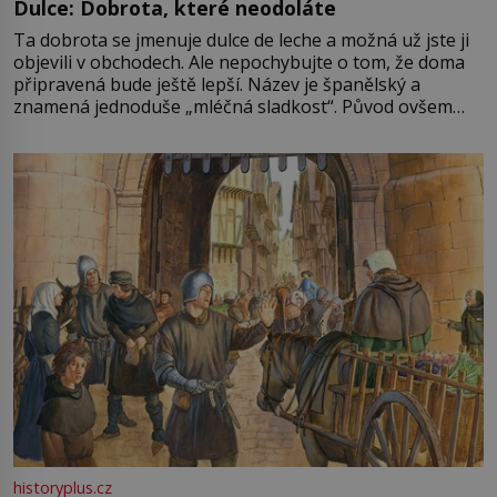
Dulce: Dobrota, které neodoláte
Ta dobrota se jmenuje dulce de leche a možná už jste ji
objevili v obchodech. Ale nepochybujte o tom, že doma
připravená bude ještě lepší. Název je španělský a
znamená jednoduše „mléčná sladkost“. Původ ovšem
není úplně jednoznačný, o autorství této receptury se
pře hned několik latinskoamerických zemí a k tomu
Francie, kde se traduje,
historyplus.cz