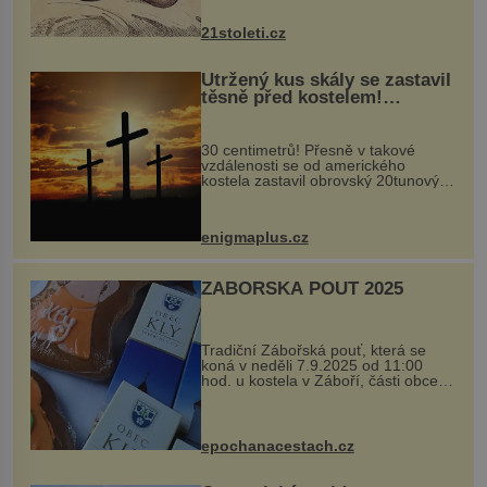
nejčastěji přitom postihuje palce na
nohou, a způsobuje bole...
21stoleti.cz
Utržený kus skály se zastavil
těsně před kostelem!
Ochránila ho boží síla?
30 centimetrů! Přesně v takové
vzdálenosti se od amerického
kostela zastavil obrovský 20tunový
balvan, který se v květnu 2014
nečekaně odtrhl od nedaleké skály
při její demolici. Podle místních stojí
enigmaplus.cz
...
ZÁBOŘSKÁ POUŤ 2025
Tradiční Zábořská pouť, která se
koná v neděli 7.9.2025 od 11:00
hod. u kostela v Záboří, části obce
Kly u Mělníka. V programu naleznete
komentovanou prohlídku kostela,
dobovou hudbu, řemesla, atrakce...
epochanacestach.cz