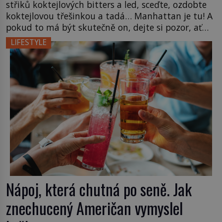
střiků koktejlových bitters a led, sceďte, ozdobte
koktejlovou třešinkou a tadá… Manhattan je tu! A
pokud to má být skutečně on, dejte si pozor, ať
místo klasické americké rye whiskey či klidně
LIFESTYLE
bourbonu nepoužijete skotskou whisku. Co se
stane? Inu, koktejl bude stále skvělý, ale už to
nebude Manhattan ale […]
Nápoj, která chutná po seně. Jak
znechucený Američan vymyslel