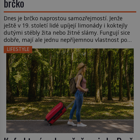
brčko
Dnes je brčko naprostou samozřejmostí. Jenže
ještě v 19. století lidé upíjejí limonády i koktejly
dutými stébly žita nebo žitné slámy. Fungují sice
dobře, mají ale jednu nepříjemnou vlastnost po
chvíli se rozmáčejí a nápoji dodávají travnatou
LIFESTYLE
příchuť. Právě tahle drobná nepříjemnost přivede
amerického výrobce cigaretových náustků k
nápadu, který změní způsob pití po celém […]