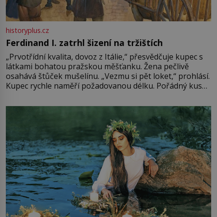
historyplus.cz
Ferdinand I. zatrhl šizení na tržištích
„Prvotřídní kvalita, dovoz z Itálie,“ přesvědčuje kupec s
látkami bohatou pražskou měšťanku. Žena pečlivě
osahává štůček mušelínu. „Vezmu si pět loket,“ prohlásí.
Kupec rychle naměří požadovanou délku. Pořádný kus
mu přitom zůstane za prsty… „Na šaty ho bude málo,
milostpaní. Stačí jenom na sukni,“ zhodnotí švadlena
množství růžového mušelínu. „Ošidili vás, podívejte.“
Vezme do ruky dřevěnou