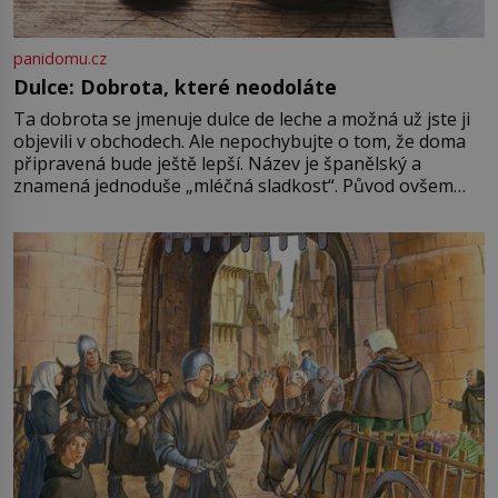
panidomu.cz
Dulce: Dobrota, které neodoláte
Ta dobrota se jmenuje dulce de leche a možná už jste ji
objevili v obchodech. Ale nepochybujte o tom, že doma
připravená bude ještě lepší. Název je španělský a
znamená jednoduše „mléčná sladkost“. Původ ovšem
není úplně jednoznačný, o autorství této receptury se
pře hned několik latinskoamerických zemí a k tomu
Francie, kde se traduje,