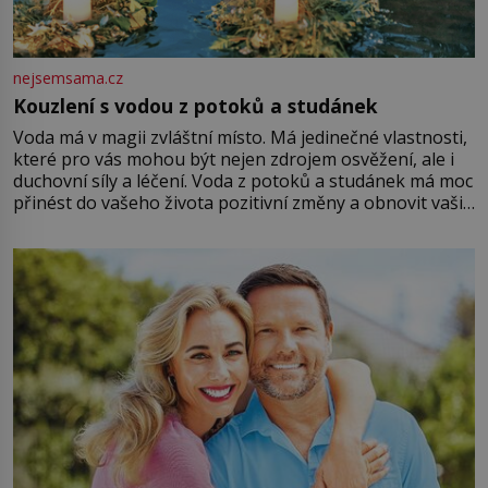
nejsemsama.cz
Kouzlení s vodou z potoků a studánek
Voda má v magii zvláštní místo. Má jedinečné vlastnosti,
které pro vás mohou být nejen zdrojem osvěžení, ale i
duchovní síly a léčení. Voda z potoků a studánek má moc
přinést do vašeho života pozitivní změny a obnovit vaši
energii. Využitím těchto přírodních zdrojů v magii
můžete obohatit své rituály a přinést do svého života
větší harmonii a klid. Je důležité