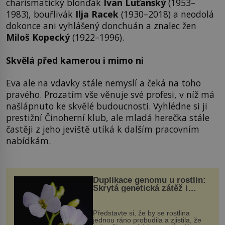
charismatický blonďák
Ivan Luťanský
(1953–
1983), bouřlivák
Ilja Racek
(1930–2018) a neodolá
dokonce ani vyhlášený donchuán a znalec žen
Miloš Kopecký
(1922–1996).
Skvělá před kamerou i mimo ni
Eva ale na vdavky stále nemyslí a čeká na toho
pravého. Prozatím vše věnuje své profesi, v níž má
našlápnuto ke skvělé budoucnosti. Vyhlédne si ji
prestižní Činoherní klub, ale mladá herečka stále
častěji z jeho jeviště utíká k dalším pracovním
nabídkám.
Duplikace genomu u rostlin:
Skrytá genetická zátěž i
evoluční výhoda
Představte si, že by se rostlina
jednou ráno probudila a zjistila, že