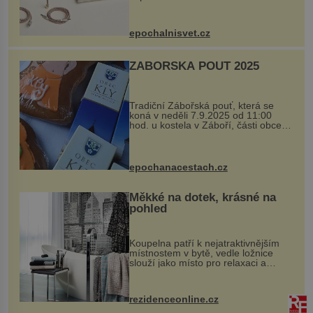
Ateliers Horizons. Elegantní gadget
si vyžádal dva roky vývoje a chlubí
se ručně šitou hovězí kůží a
epochalnisvet.cz
kovový...
ZÁBOŘSKÁ POUŤ 2025
Tradiční Zábořská pouť, která se
koná v neděli 7.9.2025 od 11:00
hod. u kostela v Záboří, části obce
Kly u Mělníka. V programu naleznete
komentovanou prohlídku kostela,
dobovou hudbu, řemesla, atrakce...
epochanacestach.cz
Měkké na dotek, krásné na
pohled
Koupelna patří k nejatraktivnějším
místnostem v bytě, vedle ložnice
slouží jako místo pro relaxaci a
odpočinek. Koupelnový textil –
ručníky, osušky a koberečky –
mohou jako mávnutím kouzelného
rezidenceonline.cz
proutku...