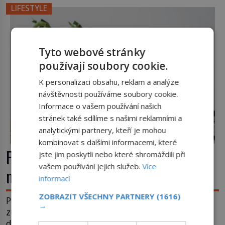
LIFESTYLE
Tyto webové stránky
používají soubory cookie.
K personalizaci obsahu, reklam a analýze
návštěvnosti používáme soubory cookie.
Informace o vašem používání našich
stránek také sdílíme s našimi reklamními a
analytickými partnery, kteří je mohou
kombinovat s dalšími informacemi, které
Feng šuej: Tajemství prostoru, který
jste jim poskytli nebo které shromáždili při
vašem používání jejich služeb.
Více
má přinášet štěstí
informací
ZOBRAZIT VŠECHNY PARTNERY
(1616)
Proč někdo pečlivě otáčí postel, hlídá polohu
→
zrcadel a do pokoje přidává rostliny, vodu nebo
dřevo? Feng šuej tvrdí, že domov není jen soubor