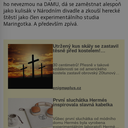
ho nevezmou na DAMU, dá se zaměstnat alespoň
jako kulisák v Národním divadle a zkouší herecké
štěstí jako člen experimentálního studia
Maringotka. A především zpívá.
Utržený kus skály se zastavil
těsně před kostelem!
Ochránila ho boží síla?
30 centimetrů! Přesně v takové
vzdálenosti se od amerického
kostela zastavil obrovský 20tunový
balvan, který se v květnu 2014
nečekaně odtrhl od nedaleké skály
při její demolici. Podle místních stojí
enigmaplus.cz
...
První sluchátka Hermés
inspirovala slavná kabelka
Vůbec první sluchátka od módního
domu Hermès byla vyrobena
experimentálním laboratoří Hermès