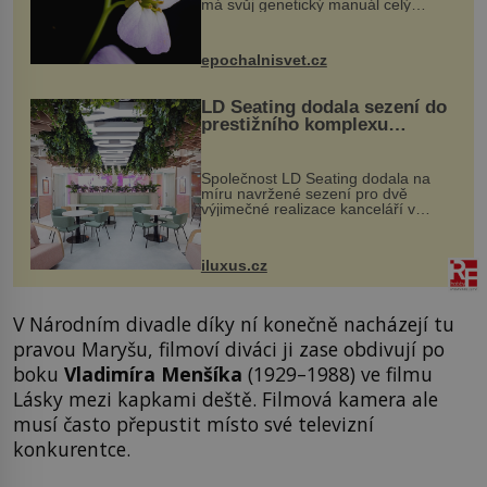
má svůj genetický manuál celý
dvakrát. Přesně to se občas v
přírodě stane – a podle nového
výzkumu to může být pro druhy
epochalnisvet.cz
vstupenka...
LD Seating dodala sezení do
prestižního komplexu
MediaCityUK v Salfordu
Společnost LD Seating dodala na
míru navržené sezení pro dvě
výjimečné realizace kanceláří v
areálu MediaCityUK v anglickém
Salfordu – konkrétně do budov Blue
Tower a Orange Tower. Komplex
iluxus.cz
budov Media...
V Národním divadle díky ní konečně nacházejí tu
pravou Maryšu, filmoví diváci ji zase obdivují po
boku
Vladimíra Menšíka
(1929–1988) ve filmu
Lásky mezi kapkami deště. Filmová kamera ale
musí často přepustit místo své televizní
konkurentce.