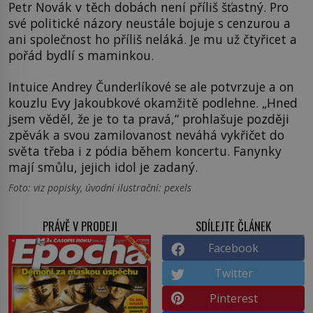
Petr Novák v těch dobách není příliš šťastný. Pro
své politické názory neustále bojuje s cenzurou a
ani společnost ho příliš neláká. Je mu už čtyřicet a
pořád bydlí s maminkou.
Intuice Andrey Čunderlíkové se ale potvrzuje a on
kouzlu Evy Jakoubkové okamžitě podlehne. „Hned
jsem věděl, že je to ta pravá,“ prohlašuje později
zpěvák a svou zamilovanost neváhá vykřičet do
světa třeba i z pódia během koncertu. Fanynky
mají smůlu, jejich idol je zadaný.
Foto: viz popisky, úvodní ilustrační: pexels
PRÁVĚ V PRODEJI
SDÍLEJTE ČLÁNEK
Facebook
Twitter
Pinterest