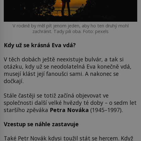
V rodině by měl pít jenom jeden, aby ho ten druhý mohl
zachránit. Tady pili oba. Foto: pexels
Kdy už se krásná Eva vdá?
V těch dobách ještě neexistuje bulvár, a tak si
otázku, kdy už se neodolatelná Eva konečně vdá,
musejí klást její fanoušci sami. A nakonec se
dočkají.
Stále častěji se totiž začíná objevovat ve
společnosti další velké hvězdy té doby – o sedm let
staršího zpěváka
Petra Nováka
(1945–1997).
Vzestup se náhle zastavuje
Také Petr Novák kdysi toužil stát se hercem. Když