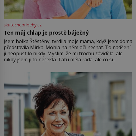
skutecnepribehy.cz
Ten můj chlap je prostě báječný
Jsem holka Štěstěny, tvrdila moje máma, když jsem doma
představila Mirka. Mohla na něm oči nechat. To nadšení
ji neopustilo nikdy. Myslím, že mi trochu záviděla, ale
nikdy jsem jí to neřekla. Tátu měla ráda, ale co si
pamatuji, tak jsme s Mirkem byli zamilovaní mnohem víc.
Jsme spolu moc rádi Tehdy byla jiná doba, když