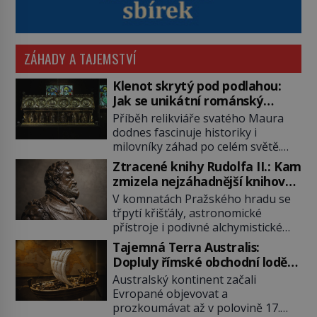
ZÁHADY A TAJEMSTVÍ
Klenot skrytý pod podlahou:
Jak se unikátní románský
poklad dostal do zapadlého
Příběh relikviáře svatého Maura
Bečova?
dodnes fascinuje historiky i
milovníky záhad po celém světě.
Tato románská zlatnická památka
Ztracené knihy Rudolfa II.: Kam
ze 13. století je po českých
zmizela nejzáhadnější knihovna
korunovačních klenotech druhým
Evropy?
V komnatách Pražského hradu se
nejcennějším movitým majetkem v
třpytí křišťály, astronomické
České republice. Přestože byl
přístroje i podivné alchymistické
klenot v roce 1985 po dramatickém
rukopisy. Císař Rudolf II.
pátrání kriminalistů úspěšně
Tajemná Terra Australis:
shromažďuje vše, co souvisí s
nalezen, jeho minulost stále
Dopluly římské obchodní lodě
tajemstvím přírody, hvězd i
obestírá hustá mlha. Otázky, jak
až do Austrálie?
Australský kontinent začali
lidského poznání. Jenže po jeho
přesně se tato […]
Evropané objevovat a
smrti se jeho slavné sbírky začínají
prozkoumávat až v polovině 17.
rozpadat a část z nich mizí navždy.