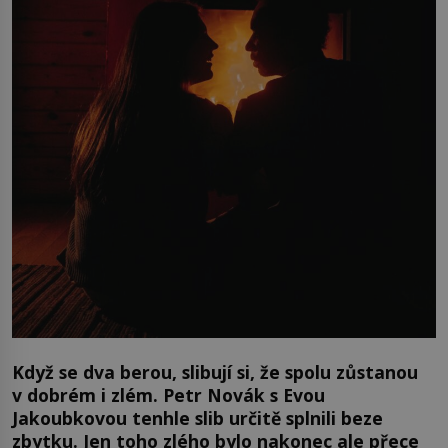
Když se dva berou, slibují si, že spolu zůstanou
v dobrém i zlém. Petr Novák s Evou
Jakoubkovou tenhle slib určitě splnili beze
zbytku. Jen toho zlého bylo nakonec ale přece