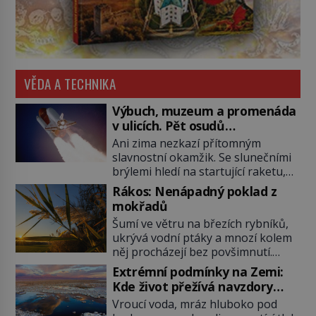
VĚDA A TECHNIKA
Výbuch, muzeum a promenáda
v ulicích. Pět osudů
nejslavnějších raketoplánů
Ani zima nezkazí přítomným
slavnostní okamžik. Se slunečními
brýlemi hledí na startující raketu,
která má do vesmíru vynést kromě
Rákos: Nenápadný poklad z
posádky také obyčejnou učitelku.
mokřadů
Po několika sekundách všem
Šumí ve větru na březích rybníků,
ztuhnou úsměvy, stroj totiž
ukrývá vodní ptáky a mnozí kolem
exploduje. Jejich konstrukce není
něj procházejí bez povšimnutí.
z levného kraje, daňové poplatníky
Přesto právě rákos pomáhal stavět
stojí miliardy dolarů. Na druhou
Extrémní podmínky na Zemi:
domy, vyrábět lodě, zapisovat první
stranu zvládnou jen představitelné
Kde život přežívá navzdory
texty a inspiroval řadu pověstí.
věci. Na malé kousky Název:
všemu
Vroucí voda, mráz hluboko pod
Tato skromná, ale užitečná
Columbia První […]