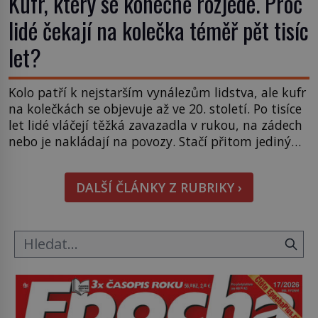
Kufr, který se konečně rozjede. Proč
lidé čekají na kolečka téměř pět tisíc
let?
Kolo patří k nejstarším vynálezům lidstva, ale kufr
na kolečkách se objevuje až ve 20. století. Po tisíce
let lidé vláčejí těžká zavazadla v rukou, na zádech
nebo je nakládají na povozy. Stačí přitom jediný
nápad, připevnit ke kufru kolečka. Jenže právě ten
nikdo dlouho nedostane. Až jednou se na letišti
DALŠÍ ČLÁNKY Z RUBRIKY ›
ozve věta, která změní […]