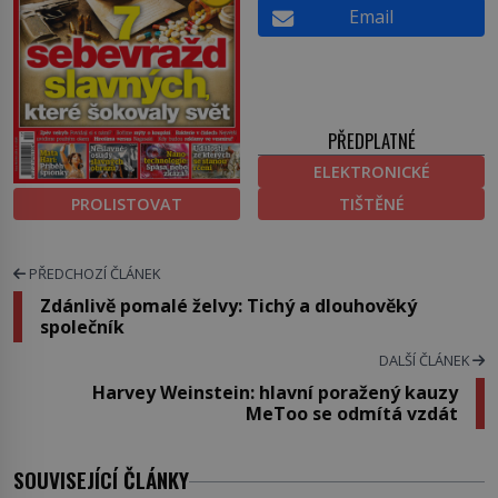
Email
PŘEDPLATNÉ
ELEKTRONICKÉ
PROLISTOVAT
TIŠTĚNÉ
PŘEDCHOZÍ ČLÁNEK
Zdánlivě pomalé želvy: Tichý a dlouhověký
společník
DALŠÍ ČLÁNEK
Harvey Weinstein: hlavní poražený kauzy
MeToo se odmítá vzdát
SOUVISEJÍCÍ ČLÁNKY