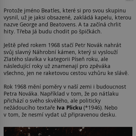
Protože jméno Beatles, které si pro svou skupinu
vysnil, už je jaksi obsazené, zakládá kapelu, kterou
nazve George and Beatovens. A ta začíná chrlit
hity. Třeba Já budu chodit po špičkách.
Ještě před rokem 1968 stačí Petr Novák nahrát
svůj slavný Náhrobní kámen, který si vyslouží
Zlatého slavíka v kategorii Píseň roku, ale
následující roky už znamenají pro zpěváka
všechno, jen ne raketovou cestou vzhůru ke slávě.
Rok 1968 mění poměry v naší zemi i budoucnost
Petra Nováka. Například v tom, že po nátlaku
přichází o svého skvělého, ale politicky
nežádoucího textaře
Iva Plicku
(*1946). Nebo
v tom, že nesmí vydat už připravenou desku.