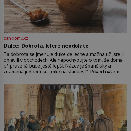
panidomu.cz
Dulce: Dobrota, které neodoláte
Ta dobrota se jmenuje dulce de leche a možná už jste ji
objevili v obchodech. Ale nepochybujte o tom, že doma
připravená bude ještě lepší. Název je španělský a
znamená jednoduše „mléčná sladkost“. Původ ovšem
není úplně jednoznačný, o autorství této receptury se
pře hned několik latinskoamerických zemí a k tomu
Francie, kde se traduje,