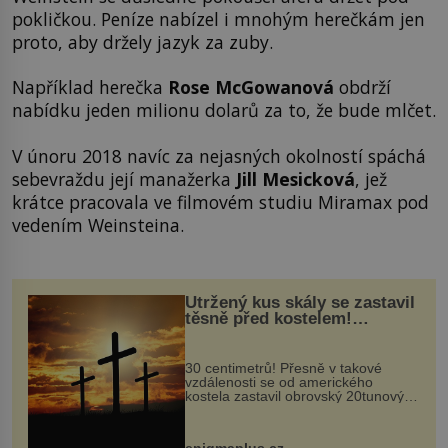
pokličkou. Peníze nabízel i mnohým herečkám jen
proto, aby držely jazyk za zuby.
Například herečka
Rose McGowanová
obdrží
nabídku jeden milionu dolarů za to, že bude mlčet.
V únoru 2018 navíc za nejasných okolností spáchá
sebevraždu její manažerka
Jill Mesicková
, jež
krátce pracovala ve filmovém studiu Miramax pod
vedením Weinsteina.
Utržený kus skály se zastavil
těsně před kostelem!
Ochránila ho boží síla?
30 centimetrů! Přesně v takové
vzdálenosti se od amerického
kostela zastavil obrovský 20tunový
balvan, který se v květnu 2014
nečekaně odtrhl od nedaleké skály
při její demolici. Podle místních stojí
enigmaplus.cz