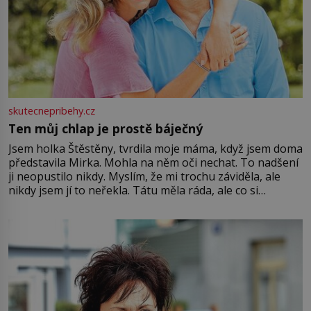
skutecnepribehy.cz
Ten můj chlap je prostě báječný
Jsem holka Štěstěny, tvrdila moje máma, když jsem doma
představila Mirka. Mohla na něm oči nechat. To nadšení
ji neopustilo nikdy. Myslím, že mi trochu záviděla, ale
nikdy jsem jí to neřekla. Tátu měla ráda, ale co si
pamatuji, tak jsme s Mirkem byli zamilovaní mnohem víc.
Jsme spolu moc rádi Tehdy byla jiná doba, když