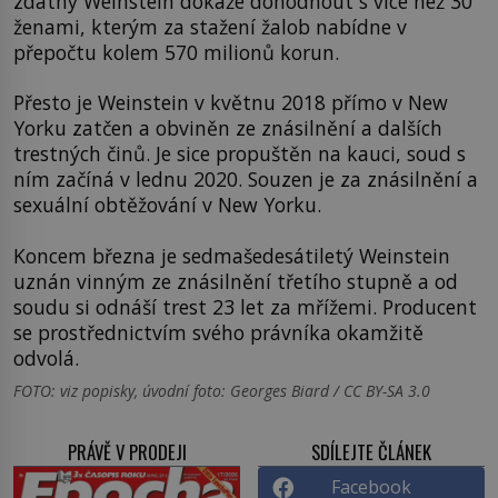
zdatný Weinstein dokáže dohodnout s více než 30
ženami, kterým za stažení žalob nabídne v
přepočtu kolem 570 milionů korun.
Přesto je Weinstein v květnu 2018 přímo v New
Yorku zatčen a obviněn ze znásilnění a dalších
trestných činů. Je sice propuštěn na kauci, soud s
ním začíná v lednu 2020. Souzen je za znásilnění a
sexuální obtěžování v New Yorku.
Koncem března je sedmašedesátiletý Weinstein
uznán vinným ze znásilnění třetího stupně a od
soudu si odnáší trest 23 let za mřížemi. Producent
se prostřednictvím svého právníka okamžitě
odvolá.
FOTO: viz popisky, úvodní foto: Georges Biard / CC BY-SA 3.0
PRÁVĚ V PRODEJI
SDÍLEJTE ČLÁNEK
Facebook