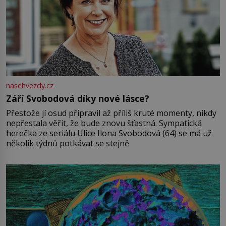
nasehvezdy.cz
Září Svobodová díky nové lásce?
Přestože jí osud připravil až příliš kruté momenty, nikdy
nepřestala věřit, že bude znovu šťastná. Sympatická
herečka ze seriálu Ulice Ilona Svobodová (64) se má už
několik týdnů potkávat se stejně