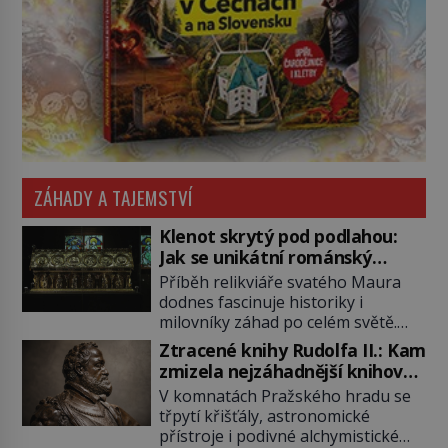
ZÁHADY A TAJEMSTVÍ
Klenot skrytý pod podlahou:
Jak se unikátní románský
poklad dostal do zapadlého
Příběh relikviáře svatého Maura
Bečova?
dodnes fascinuje historiky i
milovníky záhad po celém světě.
Tato románská zlatnická památka
Ztracené knihy Rudolfa II.: Kam
ze 13. století je po českých
zmizela nejzáhadnější knihovna
korunovačních klenotech druhým
Evropy?
V komnatách Pražského hradu se
nejcennějším movitým majetkem v
třpytí křišťály, astronomické
České republice. Přestože byl
přístroje i podivné alchymistické
klenot v roce 1985 po dramatickém