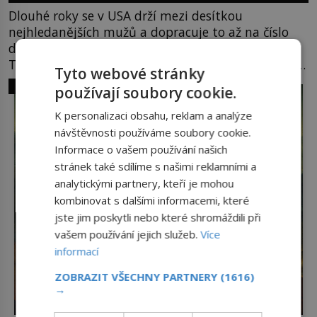
Dlouhé roky se v USA drží mezi desítkou
nejhledanějších mužů a dopracuje to až na číslo
dvě – hned po Usámovi bin Ládinovi (1957–2011).
To je James „Whitey“ Bulger (1929–2018) viněný ze
Tyto webové stránky
spoluúčasti na 19 vraždách, vydírání a lichvy. A
SVĚT ZLOČINU
používají soubory cookie.
samozřejmě, krom toho je ještě drogový dealer,
který neváhá odstranit z cesty všechny práskače,
K personalizaci obsahu, reklam a analýze
zatímco […]
návštěvnosti používáme soubory cookie.
Informace o vašem používání našich
stránek také sdílíme s našimi reklamními a
analytickými partnery, kteří je mohou
kombinovat s dalšími informacemi, které
jste jim poskytli nebo které shromáždili při
vašem používání jejich služeb.
Více
informací
ZOBRAZIT VŠECHNY PARTNERY
(1616)
→