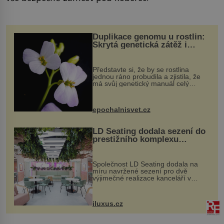
Duplikace genomu u rostlin:
Skrytá genetická zátěž i
evoluční výhoda
Představte si, že by se rostlina
jednou ráno probudila a zjistila, že
má svůj genetický manuál celý
dvakrát. Přesně to se občas v
přírodě stane – a podle nového
výzkumu to může být pro druhy
epochalnisvet.cz
vstupenka...
LD Seating dodala sezení do
prestižního komplexu
MediaCityUK v Salfordu
Společnost LD Seating dodala na
míru navržené sezení pro dvě
výjimečné realizace kanceláří v
areálu MediaCityUK v anglickém
Salfordu – konkrétně do budov Blue
Tower a Orange Tower. Komplex
iluxus.cz
budov Media...