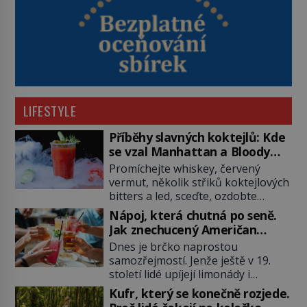
LIFESTYLE
Příběhy slavných koktejlů: Kde
se vzal Manhattan a Bloody
Mary?
Promíchejte whiskey, červený
vermut, několik střiků koktejlových
bitters a led, sceďte, ozdobte
koktejlovou třešinkou a tadá…
Nápoj, která chutná po seně.
Manhattan je tu! A pokud to má být
Jak znechucený Američan
skutečně on, dejte si pozor, ať
vymyslel brčko
Dnes je brčko naprostou
místo klasické americké rye
samozřejmostí. Jenže ještě v 19.
whiskey či klidně bourbonu
století lidé upíjejí limonády i
nepoužijete skotskou whisku. Co
koktejly dutými stébly žita nebo
se stane? Inu, koktejl bude stále
Kufr, který se konečně rozjede.
žitné slámy. Fungují sice dobře,
skvělý, ale už to nebude