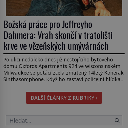
Božská práce pro Jeffreyho
Dahmera: Vrah skončí v tratolišti
krve ve vězeňských umývárnách
Po ulici nedaleko dnes již nestojícího bytového
domu Oxfords Apartments 924 ve wisconsinském
Milwaukee se potácí zcela zmatený 14letý Konerak
Sinthasomphone. Když ho zastaví policejní hlídka,
ochable jí nadiktuje adresu „jeho kamaráda“.
Strážníci ho dopraví zpět do udaného bytu. Oním
DALŠÍ ČLÁNKY Z RUBRIKY ›
„kamarádem“ je ovšem jeden z nejslavnějších
vrahů, Jeffrey Dahmer (1960–1994). Je 27. května
1991. […]