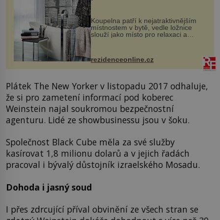
Koupelna patří k nejatraktivnějším
místnostem v bytě, vedle ložnice
slouží jako místo pro relaxaci a
odpočinek. Koupelnový textil –
ručníky, osušky a koberečky –
mohou jako mávnutím kouzelného
rezidenceonline.cz
proutku...
Plátek The New Yorker v listopadu 2017 odhaluje,
že si pro zametení informací pod koberec
Weinstein najal soukromou bezpečnostní
agenturu. Lidé ze showbusinessu jsou v šoku.
Společnost Black Cube měla za své služby
kasírovat 1,8 milionu dolarů a v jejich řadách
pracoval i bývalý důstojník izraelského Mosadu.
Dohoda i jasný soud
I přes zdrcující příval obvinění ze všech stran se