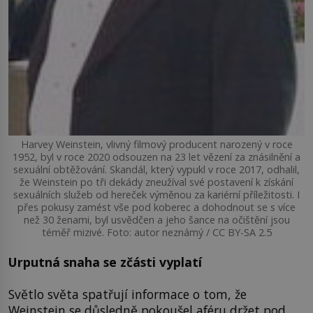
Harvey Weinstein, vlivný filmový producent narozený v roce
1952, byl v roce 2020 odsouzen na 23 let vězení za znásilnění a
sexuální obtěžování. Skandál, který vypukl v roce 2017, odhalil,
že Weinstein po tři dekády zneužíval své postavení k získání
sexuálních služeb od hereček výměnou za kariérní příležitosti. I
přes pokusy zamést vše pod koberec a dohodnout se s více
než 30 ženami, byl usvědčen a jeho šance na očištění jsou
téměř mizivé. Foto: autor neznámý / CC BY-SA 2.5
Urputná snaha se zčásti vyplatí
Světlo světa spatřují informace o tom, že
Weinstein se důsledně pokoušel aféru držet pod