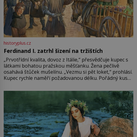
historyplus.cz
Ferdinand I. zatrhl šizení na tržištích
„Prvotřídní kvalita, dovoz z Itálie,“ přesvědčuje kupec s
látkami bohatou pražskou měšťanku. Žena pečlivě
osahává štůček mušelínu. „Vezmu si pět loket,“ prohlásí.
Kupec rychle naměří požadovanou délku. Pořádný kus
mu přitom zůstane za prsty… „Na šaty ho bude málo,
milostpaní. Stačí jenom na sukni,“ zhodnotí švadlena
množství růžového mušelínu. „Ošidili vás, podívejte.“
Vezme do ruky dřevěnou