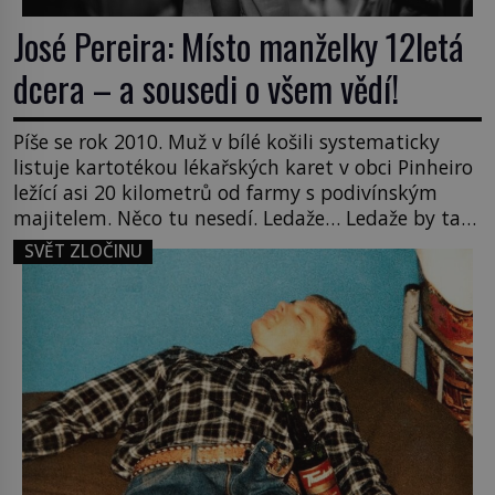
José Pereira: Místo manželky 12letá
dcera – a sousedi o všem vědí!
Píše se rok 2010. Muž v bílé košili systematicky
listuje kartotékou lékařských karet v obci Pinheiro
ležící asi 20 kilometrů od farmy s podivínským
majitelem. Něco tu nesedí. Ledaže… Ledaže by ta
mladá dívka z farmy byla ne manželkou, ale
SVĚT ZLOČINU
dcerou – a všechny ty děti byly zplozené v incestu.
Na sociálním odboru jednoho z […]