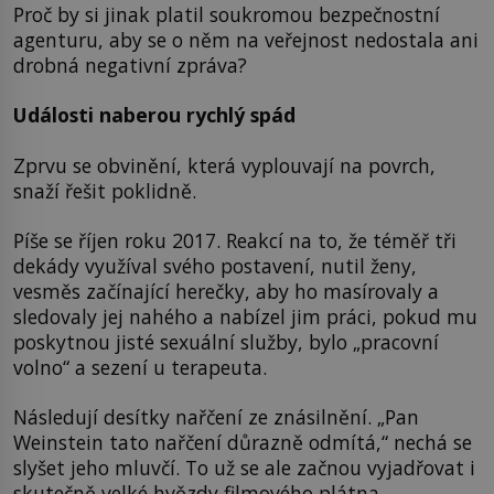
Proč by si jinak platil soukromou bezpečnostní
agenturu, aby se o něm na veřejnost nedostala ani
drobná negativní zpráva?
Události naberou rychlý spád
Zprvu se obvinění, která vyplouvají na povrch,
snaží řešit poklidně.
Píše se říjen roku 2017. Reakcí na to, že téměř tři
dekády využíval svého postavení, nutil ženy,
vesměs začínající herečky, aby ho masírovaly a
sledovaly jej nahého a nabízel jim práci, pokud mu
poskytnou jisté sexuální služby, bylo „pracovní
volno“ a sezení u terapeuta.
Následují desítky nařčení ze znásilnění. „Pan
Weinstein tato nařčení důrazně odmítá,“ nechá se
slyšet jeho mluvčí. To už se ale začnou vyjadřovat i
skutečně velké hvězdy filmového plátna.