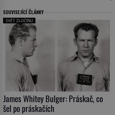
SOUVISEJÍCÍ ČLÁNKY
SVĚT ZLOČINU
James Whitey Bulger: Práskač, co
šel po práskačích