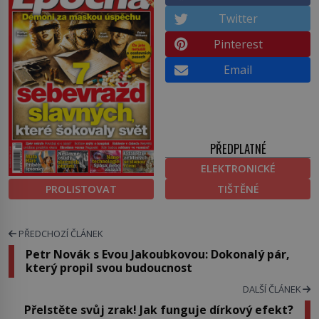
Twitter
Pinterest
Email
PŘEDPLATNÉ
ELEKTRONICKÉ
PROLISTOVAT
TIŠTĚNÉ
PŘEDCHOZÍ ČLÁNEK
Petr Novák s Evou Jakoubkovou: Dokonalý pár,
který propil svou budoucnost
DALŠÍ ČLÁNEK
Přelstěte svůj zrak! Jak funguje dírkový efekt?