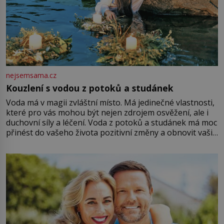
nejsemsama.cz
Kouzlení s vodou z potoků a studánek
Voda má v magii zvláštní místo. Má jedinečné vlastnosti,
které pro vás mohou být nejen zdrojem osvěžení, ale i
duchovní síly a léčení. Voda z potoků a studánek má moc
přinést do vašeho života pozitivní změny a obnovit vaši
energii. Využitím těchto přírodních zdrojů v magii
můžete obohatit své rituály a přinést do svého života
větší harmonii a klid. Je důležité