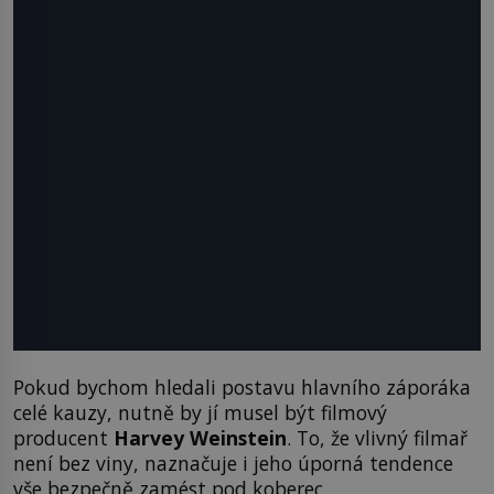
Pokud bychom hledali postavu hlavního záporáka
celé kauzy, nutně by jí musel být filmový
producent
Harvey Weinstein
. To, že vlivný filmař
není bez viny, naznačuje i jeho úporná tendence
vše bezpečně zamést pod koberec.