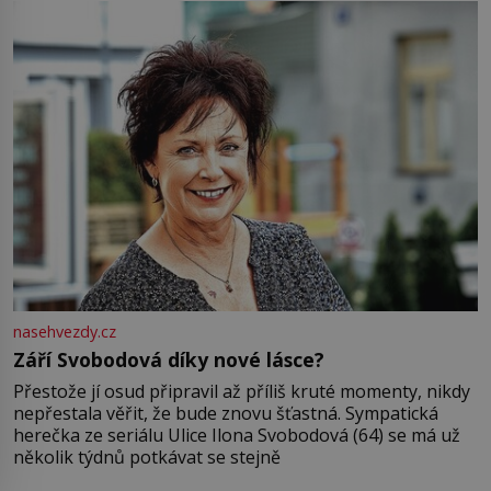
nasehvezdy.cz
Září Svobodová díky nové lásce?
Přestože jí osud připravil až příliš kruté momenty, nikdy
nepřestala věřit, že bude znovu šťastná. Sympatická
herečka ze seriálu Ulice Ilona Svobodová (64) se má už
několik týdnů potkávat se stejně