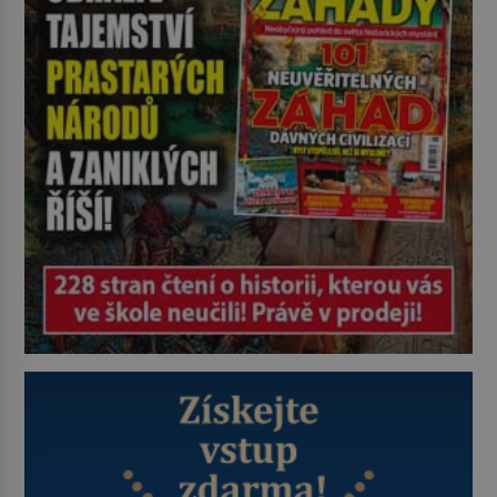
vytoužené oázy klidu však
okamžitě nastoupí hluboké
znepokojení. Lidská mysl je totiž
evolučně nastavena na neustálý
[…]