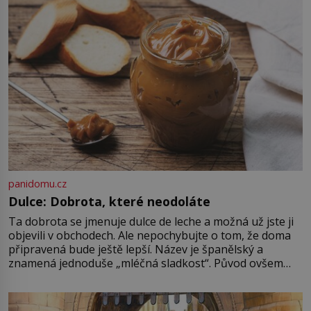
(1900–1945) zná každý, o koho se
historie jen otřela. Jenže […]
panidomu.cz
Dulce: Dobrota, které neodoláte
Ta dobrota se jmenuje dulce de leche a možná už jste ji
objevili v obchodech. Ale nepochybujte o tom, že doma
připravená bude ještě lepší. Název je španělský a
znamená jednoduše „mléčná sladkost“. Původ ovšem
není úplně jednoznačný, o autorství této receptury se
pře hned několik latinskoamerických zemí a k tomu
Francie, kde se traduje,