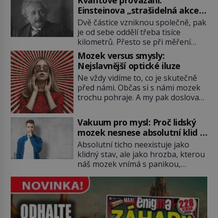
podobné představy o potravě
Einsteinova „strašidelná akce
zvířat často spíš mýty? Pokud máte
na dálku“ dál mate i fascinuje
Dvě částice vzniknou společně, pak
doma králíka, mrkev mu dát
vědce
je od sebe oddělí třeba tisíce
můžete. A nejspíš mu i bude
kilometrů. Přesto se při měření
chutnat, ovšem měl by ji mít jen
chovají, jako by mezi nimi
jako občasný pamlsek. […]
Mozek versus smysly:
existovalo neviditelné pouto. Albert
Nejslavnější optické iluze
Einstein tomu s jistou dávkou
Ne vždy vidíme to, co je skutečně
ironie říká „strašidelná akce na
před námi. Občas si s námi mozek
dálku“ a dlouhá desetiletí věří, že
trochu pohraje. A my pak doslova
musí existovat jednodušší
nevěříme vlastním očím! Jak
vysvětlení. Moderní experimenty
vznikají ty nejpodivnější optické
však ukazují, že kvantový svět
Vakuum pro mysl: Proč lidský
iluze? Soustřeď se na to hlavní!
funguje jinak, než […]
mozek nesnese absolutní klid a
TROXLERŮV EFEKT Náš mozek
začne si vymýšlet horory
Absolutní ticho neexistuje jako
zvládne zpracovat hodně informací.
klidný stav, ale jako hrozba, kterou
Všechny na světě ale nikoliv, musí
náš mozek vnímá s panikou,
si vybírat! Jak to dělá? Když se […]
protože bez vnějších podnětů
začne okamžitě produkovat vlastní
děsivé iluze. Představte si místnost,
kde zmizí veškerý šum světa. Žádné
auta, žádný šepot, nic. Místo