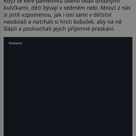
Když se keře pámelníku bílého obalí drobnými
kuličkami, děti bývají v sedmém nebi. Mnozí z nás
si jistě vzpomenou, jak i oni sami v dětství
neodolali a natrhali si hrsti bobulek, aby na ně
šlápli a poslouchali jejich příjemné praskání.
Reklama