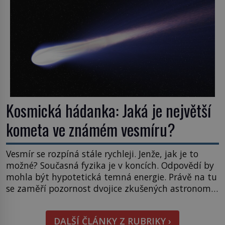
naše představy o tom, co všechno dokáže příroda a
napovídá, kde bychom jednou […]
Kosmická hádanka: Jaká je největší
kometa ve známém vesmíru?
Vesmír se rozpíná stále rychleji. Jenže, jak je to
možné? Současná fyzika je v koncích. Odpovědí by
mohla být hypotetická temná energie. Právě na tu
se zaměří pozornost dvojice zkušených astronomů.
Namísto ní ale objeví něco mnohem
hmatatelnějšího. Naprosto rekordní kometu!
DALŠÍ ČLÁNKY Z RUBRIKY ›
Astronomové Pedro Bernardinelli a Gary Bernstein