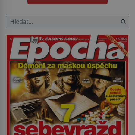
mravenčí prací zkoumají archivní snímky v rámci
Průzkumu temné energie […]