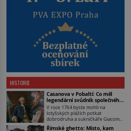
HISTORIE
Casanova v Pobaltí: Co měl
legendární svůdník společného
se svobodnými zednáři?
V roce 1764 byste mohli na
lotyšských plážích potkat
dobrodruha a sukničkáře Giacoma
Casanovu. Jeho cesta k Baltskému
Římské ghetto: Místo, kam
moři však nebyla turistickým