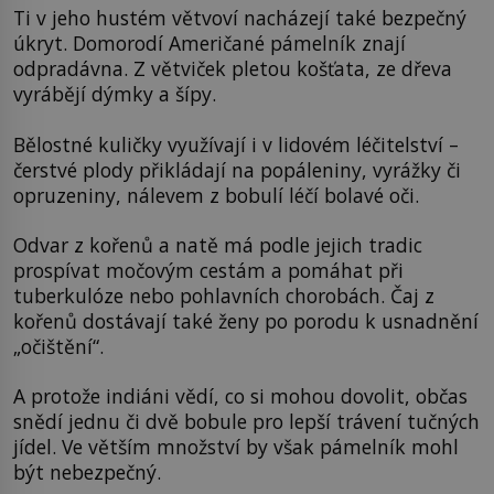
Ti v jeho hustém větvoví nacházejí také bezpečný
úkryt. Domorodí Američané pámelník znají
odpradávna. Z větviček pletou košťata, ze dřeva
vyrábějí dýmky a šípy.
Bělostné kuličky využívají i v lidovém léčitelství –
čerstvé plody přikládají na popáleniny, vyrážky či
opruzeniny, nálevem z bobulí léčí bolavé oči.
Odvar z kořenů a natě má podle jejich tradic
prospívat močovým cestám a pomáhat při
tuberkulóze nebo pohlavních chorobách. Čaj z
kořenů dostávají také ženy po porodu k usnadnění
„očištění“.
A protože indiáni vědí, co si mohou dovolit, občas
snědí jednu či dvě bobule pro lepší trávení tučných
jídel. Ve větším množství by však pámelník mohl
být nebezpečný.