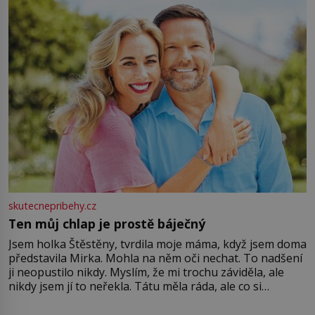
větší harmonii a klid. Je důležité
skutecnepribehy.cz
Ten můj chlap je prostě báječný
Jsem holka Štěstěny, tvrdila moje máma, když jsem doma
představila Mirka. Mohla na něm oči nechat. To nadšení
ji neopustilo nikdy. Myslím, že mi trochu záviděla, ale
nikdy jsem jí to neřekla. Tátu měla ráda, ale co si
pamatuji, tak jsme s Mirkem byli zamilovaní mnohem víc.
Jsme spolu moc rádi Tehdy byla jiná doba, když