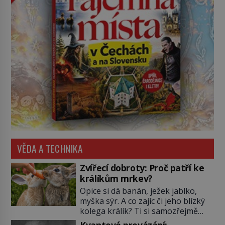
VĚDA A TECHNIKA
Zvířecí dobroty: Proč patří ke
králíkům mrkev?
Opice si dá banán, ježek jablko,
myška sýr. A co zajíc či jeho blízký
kolega králík? Ti si samozřejmě
pochutnají na mrkvi! Proč jsou
Kvantové provázání: