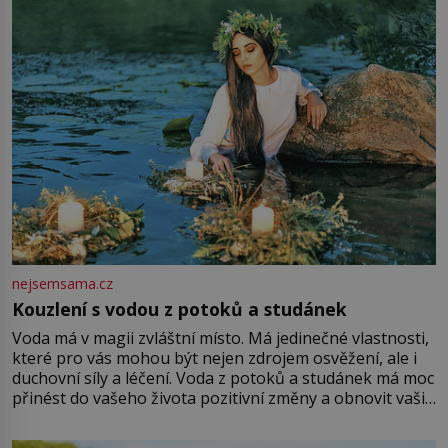
množství růžového mušelínu. „Ošidili vás, podívejte.“
Vezme do ruky dřevěnou
nejsemsama.cz
Kouzlení s vodou z potoků a studánek
Voda má v magii zvláštní místo. Má jedinečné vlastnosti,
které pro vás mohou být nejen zdrojem osvěžení, ale i
duchovní síly a léčení. Voda z potoků a studánek má moc
přinést do vašeho života pozitivní změny a obnovit vaši
energii. Využitím těchto přírodních zdrojů v magii
můžete obohatit své rituály a přinést do svého života