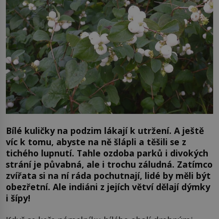
Bílé kuličky na podzim lákají k utržení. A ještě
víc k tomu, abyste na ně šlápli a těšili se z
tichého lupnutí. Tahle ozdoba parků i divokých
strání je půvabná, ale i trochu záludná. Zatímco
zvířata si na ní ráda pochutnají, lidé by měli být
obezřetní. Ale indiáni z jejích větví dělají dýmky
i šípy!