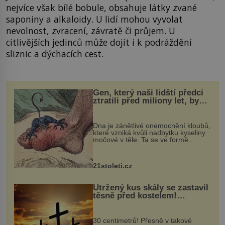
nejvíce však bílé bobule, obsahuje látky zvané
saponiny a alkaloidy. U lidí mohou vyvolat
nevolnost, zvracení, závratě či průjem. U
citlivějších jedinců může dojít i k podráždění
sliznic a dýchacích cest.
Gen, který naši lidští předci
ztratili před miliony let, by
mohl pomoci s léčbou
„nemoci králů“
Dna je zánětlivé onemocnění kloubů,
které vzniká kvůli nadbytku kyseliny
močové v těle. Ta se ve formě
krystalků ukládá v blízkosti kloubů,
nejčastěji přitom postihuje palce na
nohou, a způsobuje bole...
21stoleti.cz
Utržený kus skály se zastavil
těsně před kostelem!
Ochránila ho boží síla?
30 centimetrů! Přesně v takové