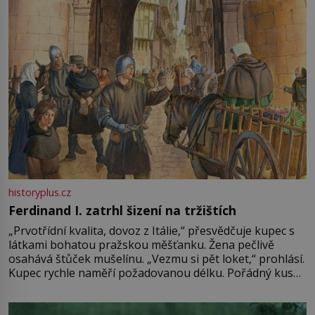
historyplus.cz
Ferdinand I. zatrhl šizení na tržištích
„Prvotřídní kvalita, dovoz z Itálie,“ přesvědčuje kupec s
látkami bohatou pražskou měšťanku. Žena pečlivě
osahává štůček mušelínu. „Vezmu si pět loket,“ prohlásí.
Kupec rychle naměří požadovanou délku. Pořádný kus
mu přitom zůstane za prsty… „Na šaty ho bude málo,
milostpaní. Stačí jenom na sukni,“ zhodnotí švadlena