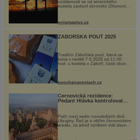
vzdálenosti se od amerického
kostela zastavil obrovský 20tunový
balvan, který se v květnu 2014
nečekaně odtrhl od nedaleké skály
při její demolici. Podle místních stojí
enigmaplus.cz
...
ZÁBOŘSKÁ POUŤ 2025
Tradiční Zábořská pouť, která se
koná v neděli 7.9.2025 od 11:00
hod. u kostela v Záboří, části obce
Kly u Mělníka. V programu naleznete
komentovanou prohlídku kostela,
dobovou hudbu, řemesla, atrakce...
epochanacestach.cz
Černovická rezidence:
Pedant Hlávka kontroloval
každou cihlu
Patří mezi sedm novodobých divů
Ukrajiny. Řeč je o obřím černovickém
areálu, za jehož vznikem stál slavný
český architekt Josef Hlávka. Ten si
na něm dal mimořádně záležet. Jeho
stavební plány by při ...