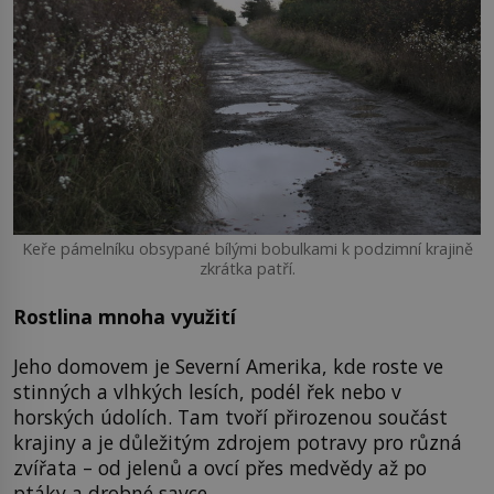
Keře pámelníku obsypané bílými bobulkami k podzimní krajině
zkrátka patří.
Rostlina mnoha využití
Jeho domovem je Severní Amerika, kde roste ve
stinných a vlhkých lesích, podél řek nebo v
horských údolích. Tam tvoří přirozenou součást
krajiny a je důležitým zdrojem potravy pro různá
zvířata – od jelenů a ovcí přes medvědy až po
ptáky a drobné savce.