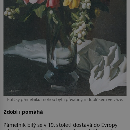
Kuličky pámelníku mohou být i půvabným doplňkem ve váze.
Zdobí i pomáhá
Pámelník bílý se v 19. století dostává do Evropy