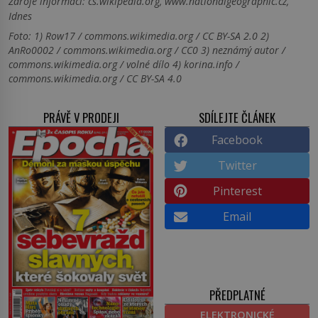
Zdroje informací:
cs.wikipedia.org, www.nationalgeographic.cz,
Idnes
Foto: 1) Row17 / commons.wikimedia.org / CC BY-SA 2.0 2)
AnRo0002 / commons.wikimedia.org / CC0 3) neznámý autor /
commons.wikimedia.org / volné dílo 4) korina.info /
commons.wikimedia.org / CC BY-SA 4.0
PRÁVĚ V PRODEJI
SDÍLEJTE ČLÁNEK
Facebook
Twitter
Pinterest
Email
PŘEDPLATNÉ
ELEKTRONICKÉ