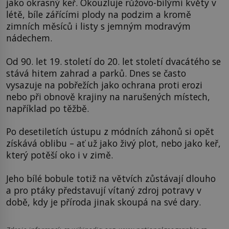
jako okrasný keř. Okouzluje růžovo-bílými květy v
létě, bíle zářícími plody na podzim a kromě
zimních měsíců i listy s jemným modravým
nádechem.
Od 90. let 19. století do 20. let století dvacátého se
stává hitem zahrad a parků. Dnes se často
vysazuje na pobřežích jako ochrana proti erozi
nebo při obnově krajiny na narušených místech,
například po těžbě.
Po desetiletích ústupu z módních záhonů si opět
získává oblibu – ať už jako živý plot, nebo jako keř,
který potěší oko i v zimě.
Jeho bílé bobule totiž na větvích zůstávají dlouho
a pro ptáky představují vítaný zdroj potravy v
době, kdy je příroda jinak skoupá na své dary.