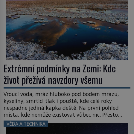
Extrémní podmínky na Zemi: Kde
život přežívá navzdory všemu
Vroucí voda, mráz hluboko pod bodem mrazu,
kyseliny, smrtící tlak i pouště, kde celé roky
nespadne jediná kapka deště. Na první pohled
místa, kde nemůže existovat vůbec nic. Přesto
právě tady vědci objevují organismy, které
VĚDA A TECHNIKA
posouvají hranice života. Každý nový nález mění