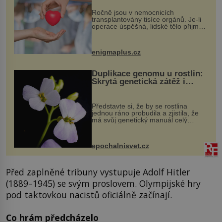
Ročně jsou v nemocnicích
transplantovány tisíce orgánů. Je-li
operace úspěšná, lidské tělo přijme
darovaný orgán za své a pacient
může vést plnohodnotný život. Ale co
když při transplantaci nepřijímám...
enigmaplus.cz
Duplikace genomu u rostlin:
Skrytá genetická zátěž i
evoluční výhoda
Představte si, že by se rostlina
jednou ráno probudila a zjistila, že
má svůj genetický manuál celý
dvakrát. Přesně to se občas v
přírodě stane – a podle nového
výzkumu to může být pro druhy
epochalnisvet.cz
vstupenka...
Před zaplněné tribuny vystupuje Adolf Hitler
(1889–1945) se svým proslovem. Olympijské hry
pod taktovkou nacistů oficiálně začínají.
Co hrám předcházelo