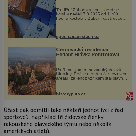
Tradiční Zábořská pouť, která se
koná v neděli 7.9.2025 od 11:00
hod. u kostela v Záboří, části obce
Kly u Mělníka. V programu naleznete
komentovanou prohlídku kostela,
dobovou hudbu, řemesla, atrakce...
epochanacestach.cz
Černovická rezidence:
Pedant Hlávka kontroloval
každou cihlu
Patří mezi sedm novodobých divů
Ukrajiny. Řeč je o obřím černovickém
areálu, za jehož vznikem stál slavný
český architekt Josef Hlávka. Ten si
na něm dal mimořádně záležet. Jeho
stavební plány by při ...
historyplus.cz
Účast pak odmítli také někteří jednotlivci z řad
sportovců, například tři židovské členky
rakouského plaveckého týmu nebo několik
amerických atletů.