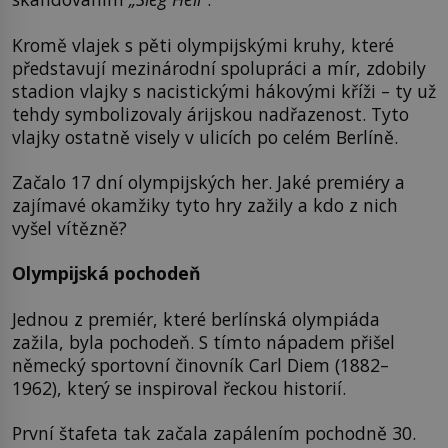
Kromě vlajek s pěti olympijskými kruhy, které
představují mezinárodní spolupráci a mír, zdobily
stadion vlajky s nacistickými hákovými kříži – ty už
tehdy symbolizovaly árijskou nadřazenost. Tyto
vlajky ostatně visely v ulicích po celém Berlíně.
Začalo 17 dní olympijských her. Jaké premiéry a
zajímavé okamžiky tyto hry zažily a kdo z nich
vyšel vítězně?
Olympijská pochodeň
Jednou z premiér, které berlínská olympiáda
zažila, byla pochodeň. S tímto nápadem přišel
německý sportovní činovník Carl Diem (1882–
1962), který se inspiroval řeckou historií.
První štafeta tak začala zapálením pochodně 30.