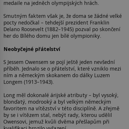
medaile na jedněch olympijských hrách.
Smutným faktem však je, že doma se žádné velké
pocty nedočkal – tehdejší prezident Franklin
Delano Roosevelt (1882–1945) pozval po skončení
her do Bílého domu jen bílé olympioniky.
Neobyčejné přátelství
S Jessem Owensem se pojí ještě jeden nevšední
příběh. Jednalo se o přátelství, které vzniklo mezi
ním a německým skokanem do dálky Luzem
Longem (1913–1943).
Long měl dokonalé árijské atributy – byl vysoký,
blonďatý, modrooký a byl velkým německým
favoritem na vítězství v této disciplíně. A zřejmě
by se i vítězem stal, nebýt rady, kterou udělil
Owensovi, jemuž kvůli dvěma přešlapům při
kvalifikaci hrozilo vyřazení.