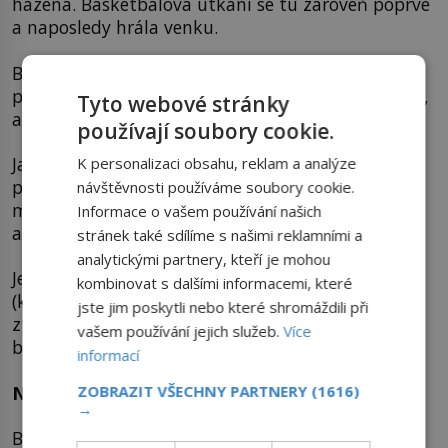
házená. Basketbalová utkání se tu zároveň poprvé
a naposledy hrála venku.
Basketbal se poprvé objevil na olympijském
programu už v roce 1904 v americkém Saint Louis,
Tyto webové stránky
ale jen jako ukázkový sport.
používají soubory cookie.
Jako soutěžní disciplína se basketbal hrál poprvé
K personalizaci obsahu, reklam a analýze
právě v roce 1936. Organizační výbor vybral jako
návštěvnosti používáme soubory cookie.
místo pro jednotlivá utkání tenisový stadion s
Informace o vašem používání našich
antukovými kurty.
stránek také sdílíme s našimi reklamními a
analytickými partnery, kteří je mohou
Jenže právě během finále mezi USA a Kanadou
kombinovat s dalšími informacemi, které
(které skončilo vítězstvím USA 19:8) silný déšť
jste jim poskytli nebo které shromáždili při
ztěžoval oběma týmům hru. Napříště už se
vašem používání jejich služeb.
Více
basketbalová soutěž konala v hale.
informací
Nejzajímavější sportovní úspěchy
ZOBRAZIT VŠECHNY PARTNERY
(1616)
→
Berlín zapsal do historie také několik zajímavých