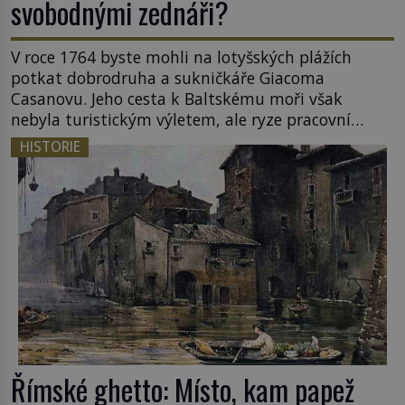
svobodnými zednáři?
V roce 1764 byste mohli na lotyšských plážích
potkat dobrodruha a sukničkáře Giacoma
Casanovu. Jeho cesta k Baltskému moři však
nebyla turistickým výletem, ale ryze pracovní
cestou se zištnými úmysly. Jaký cíl Casanova
HISTORIE
sledoval, když se například procházel uličkami
lotyšské Rigy? Casanova v Pobaltí kontaktoval
tamní zednářské lóže. Nebyl v této oblasti žádným
nováčkem, protože do zednářské […]
Římské ghetto: Místo, kam papež