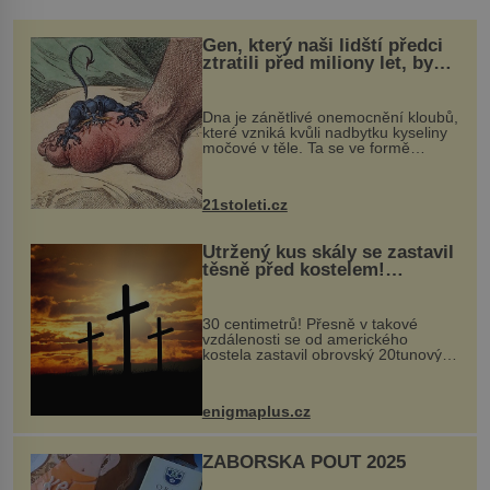
Gen, který naši lidští předci
ztratili před miliony let, by
mohl pomoci s léčbou
„nemoci králů“
Dna je zánětlivé onemocnění kloubů,
které vzniká kvůli nadbytku kyseliny
močové v těle. Ta se ve formě
krystalků ukládá v blízkosti kloubů,
nejčastěji přitom postihuje palce na
nohou, a způsobuje bole...
21stoleti.cz
Utržený kus skály se zastavil
těsně před kostelem!
Ochránila ho boží síla?
30 centimetrů! Přesně v takové
vzdálenosti se od amerického
kostela zastavil obrovský 20tunový
balvan, který se v květnu 2014
nečekaně odtrhl od nedaleké skály
při její demolici. Podle místních stojí
enigmaplus.cz
...
ZÁBOŘSKÁ POUŤ 2025