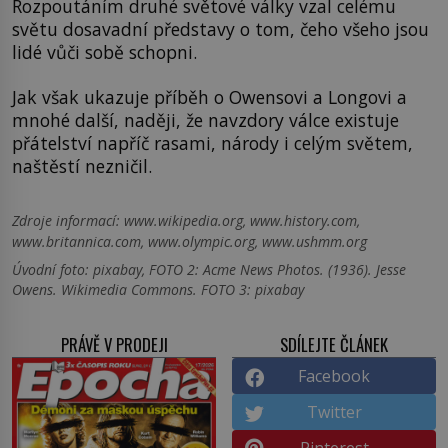
Rozpoutáním druhé světové války vzal celému
světu dosavadní představy o tom, čeho všeho jsou
lidé vůči sobě schopni.
Jak však ukazuje příběh o Owensovi a Longovi a
mnohé další, naději, že navzdory válce existuje
přátelství napříč rasami, národy i celým světem,
naštěstí nezničil.
Zdroje informací:
www.wikipedia.org, www.history.com,
www.britannica.com, www.olympic.org, www.ushmm.org
Úvodní foto: pixabay, FOTO 2: Acme News Photos. (1936). Jesse
Owens. Wikimedia Commons. FOTO 3: pixabay
PRÁVĚ V PRODEJI
SDÍLEJTE ČLÁNEK
Facebook
Twitter