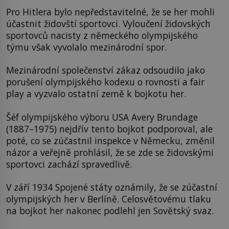
Pro Hitlera bylo nepředstavitelné, že se her mohli
účastnit židovští sportovci. Vyloučení židovských
sportovců nacisty z německého olympijského
týmu však vyvolalo mezinárodní spor.
Mezinárodní společenství zákaz odsoudilo jako
porušení olympijského kodexu o rovnosti a fair
play a vyzvalo ostatní země k bojkotu her.
Šéf olympijského výboru USA Avery Brundage
(1887–1975) nejdřív tento bojkot podporoval, ale
poté, co se zúčastnil inspekce v Německu, změnil
názor a veřejně prohlásil, že se zde se židovskými
sportovci zachází spravedlivě.
V září 1934 Spojené státy oznámily, že se zúčastní
olympijských her v Berlíně. Celosvětovému tlaku
na bojkot her nakonec podlehl jen Sovětský svaz.