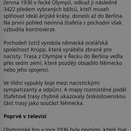
června 1936 v řecké Olympii, odkud ji následně
3422 předem vybraných běžců, kteří museli
splňovat ideál árijské krásy, donesli až do Berlína.
Na první pohled nevinná štafeta s pochodní však
vzbudila kontroverze.
Pochodeň totiž vyrobila německá ocelářská
společnost Krupp, která vyráběla zbraně pro
nacisty. Trasa z Olympie v Řecku do Berlína vedla
přes sedm zemí, které později obsadilo Německo
nebo jeho spojenci.
Ve Vídni vypukly boje mezi nacistickými
sympatizanty a odpůrci. A mapy rozmístěné podél
štafetové trasy chybně ukazovaly československou
část trasy jako součást Německa.
Poprvé v televizi
Olympijské hry v roce 1936 byly prvními, které živě