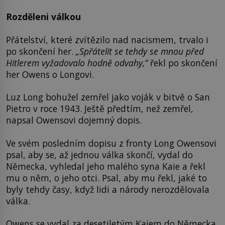
Rozděleni válkou
Přátelství, které zvítězilo nad nacismem, trvalo i
po skončení her.
„Spřátelit se tehdy se mnou před
Hitlerem vyžadovalo hodně odvahy,“
řekl po skončení
her Owens o Longovi.
Luz Long bohužel zemřel jako voják v bitvě o San
Pietro v roce 1943. Ještě předtím, než zemřel,
napsal Owensovi dojemný dopis.
Ve svém posledním dopisu z fronty Long Owensovi
psal, aby se, až jednou válka skončí, vydal do
Německa, vyhledal jeho malého syna Kaie a řekl
mu o něm, o jeho otci. Psal, aby mu řekl, jaké to
byly tehdy časy, když lidi a národy nerozdělovala
válka.
Owens se vydal za desetiletým Kaiem do Německa