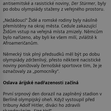
antisemitské a rasistické noviny,
Der Stürmer
, byly
po dobu olympiády staženy z veřejného prostoru.
„Nežádoucí“ Židé a romské rodiny byly násilně
přemístěny na okraj města. Cedule zakazující
Židům vstup na veřejná místa zmizely. Němcům
bylo nařízeno, aby byli ke všem milí, zvláště k
Afroameričanům.
Německý tisk plný předsudků měl být po dobu
olympiády zdrženlivý, přesto některé nacistické
noviny ponižovaly černošské sportovce tím, že je
označovaly za „pomocníky“.
Oslava árijské nadřazenosti začíná
První srpnový den dorazil na zaplněný stadion v
Berlíně olympijský oheň. Když vystoupil před
tribuny Adolf Hitler, diváci ho zdravili
skandováním
„Sieg Heil“
.