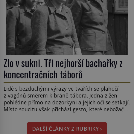
Zlo v sukni. Tři nejhorší bachařky z
koncentračních táborů
Lidé s bezduchými výrazy ve tvářích se plahočí
z vagónů směrem k bráně tábora. Jedna z žen
pohlédne přímo na dozorkyni a jejich oči se setkají.
Místo soucitu však přichází gesto, které nebožačku
posílá rovnou do plynové komory. Jména jako
Rudolf Höss (1901–1947), Josef Mengele (1911–
DALŠÍ ČLÁNKY Z RUBRIKY ›
1979) či Heinrich Himmler (1900–1945) zná každý,