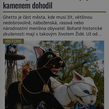
kamenem dohodil
Ghetto je část města, kde musí žít, většinou
nedobrovolně, náboženská, rasová nebo
národnostní menšina obyvatel. Bohaté historické
zkušenosti mají s takovým životem Židé. Už od
středověku jsou totiž v každou chvíli nuceni v
HISTORIE
nějakém žít. Mezi ty nejslavnější patří i římské
ghetto založené v roce 1555. Pokud jde o vztah
k Židům, nemá se Řím čím chlubit. […]