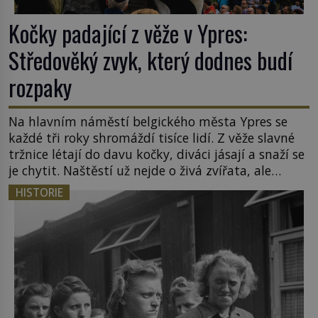
Kočky padající z věže v Ypres:
Středověký zvyk, který dodnes budí
rozpaky
Na hlavním náměstí belgického města Ypres se
každé tři roky shromáždí tisíce lidí. Z věže slavné
tržnice létají do davu kočky, diváci jásají a snaží se
je chytit. Naštěstí už nejde o živá zvířata, ale
jenom o plyšové suvenýry. Kdysi to ale bylo jinak.
HISTORIE
Tato veselá podívaná připomíná jeden z
nejpodivnějších a zároveň nejkrutějších zvyků […]