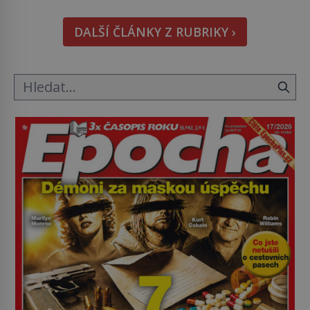
doma králíka, mrkev mu dát můžete. A nejspíš mu
i bude chutnat, ovšem měl by ji mít jen jako
DALŠÍ ČLÁNKY Z RUBRIKY ›
občasný pamlsek. […]