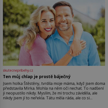
větší harmonii a klid. Je důležité
skutecnepribehy.cz
Ten můj chlap je prostě báječný
Jsem holka Štěstěny, tvrdila moje máma, když jsem doma
představila Mirka. Mohla na něm oči nechat. To nadšení
ji neopustilo nikdy. Myslím, že mi trochu záviděla, ale
nikdy jsem jí to neřekla. Tátu měla ráda, ale co si
pamatuji, tak jsme s Mirkem byli zamilovaní mnohem víc.
Jsme spolu moc rádi Tehdy byla jiná doba, když