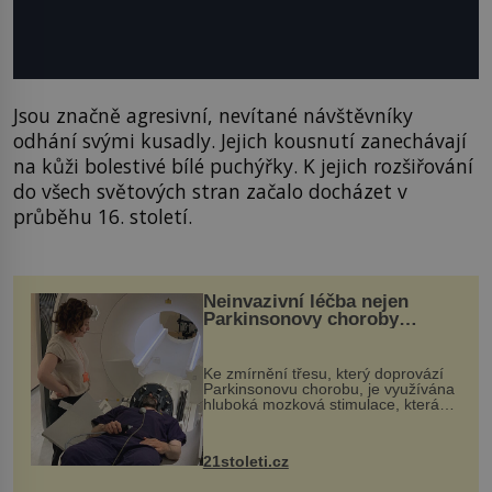
Jsou značně agresivní, nevítané návštěvníky
odhání svými kusadly. Jejich kousnutí zanechávají
na kůži bolestivé bílé puchýřky. K jejich rozšiřování
do všech světových stran začalo docházet v
průběhu 16. století.
Neinvazivní léčba nejen
Parkinsonovy choroby
pomocí ultrazvukové
„helmy“
Ke zmírnění třesu, který doprovází
Parkinsonovu chorobu, je využívána
hluboká mozková stimulace, která
však vyžaduje vysoce invazivní
zákrok. Ultrazvuk zase není vhodný
k dostatečně přesnému zacílení ...
21stoleti.cz