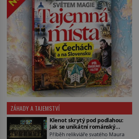
ZÁHADY A TAJEMSTVÍ
Klenot skrytý pod podlahou:
Jak se unikátní románský
poklad dostal do zapadlého
Příběh relikviáře svatého Maura