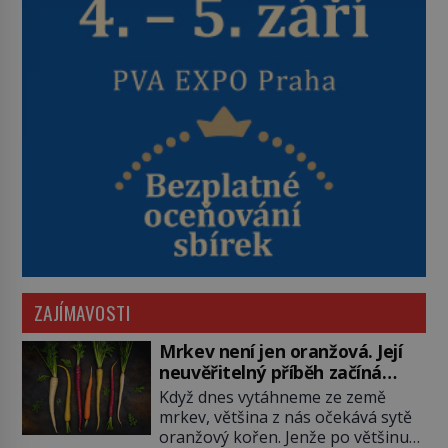
ZAJÍMAVOSTI
Mrkev není jen oranžová. Její
neuvěřitelný příběh začíná
fialovou barvou
Když dnes vytáhneme ze země
mrkev, většina z nás očekává sytě
oranžový kořen. Jenže po většinu