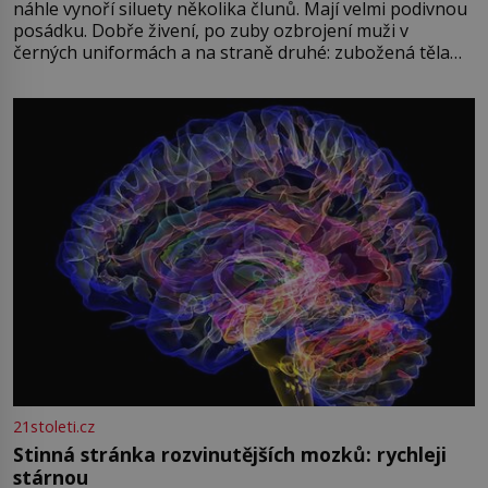
náhle vynoří siluety několika člunů. Mají velmi podivnou
posádku. Dobře živení, po zuby ozbrojení muži v
černých uniformách a na straně druhé: zubožená těla
oblečená v chatrných vězeňských hadrech. Co tato
přízračná scéna znamená? Je jaro roku 1945, druhá
světová válka se chýlí ke konci. Jezero Stolpsee
21stoleti.cz
Stinná stránka rozvinutějších mozků: rychleji
stárnou