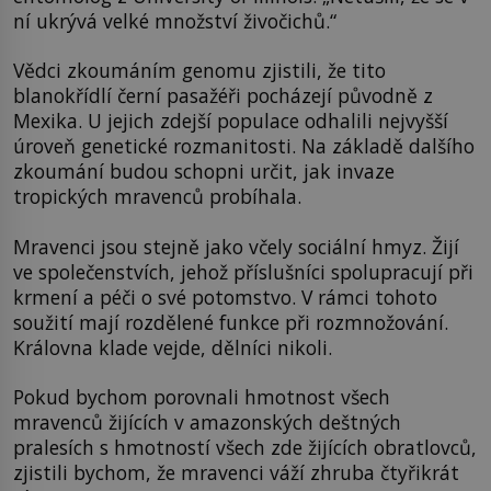
ní ukrývá velké množství živočichů.“
Vědci zkoumáním genomu zjistili, že tito
blanokřídlí černí pasažéři pocházejí původně z
Mexika. U jejich zdejší populace odhalili nejvyšší
úroveň genetické rozmanitosti. Na základě dalšího
zkoumání budou schopni určit, jak invaze
tropických mravenců probíhala.
Mravenci jsou stejně jako včely sociální hmyz. Žijí
ve společenstvích, jehož příslušníci spolupracují při
krmení a péči o své potomstvo. V rámci tohoto
soužití mají rozdělené funkce při rozmnožování.
Královna klade vejde, dělníci nikoli.
Pokud bychom porovnali hmotnost všech
mravenců žijících v amazonských deštných
pralesích s hmotností všech zde žijících obratlovců,
zjistili bychom, že mravenci váží zhruba čtyřikrát