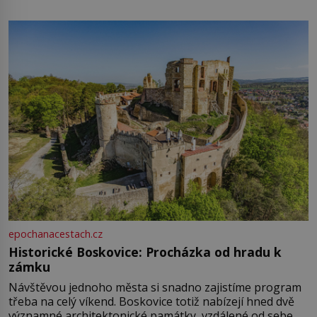
epochanacestach.cz
Historické Boskovice: Procházka od hradu k
zámku
Návštěvou jednoho města si snadno zajistíme program
třeba na celý víkend. Boskovice totiž nabízejí hned dvě
významné architektonické památky, vzdálené od sebe