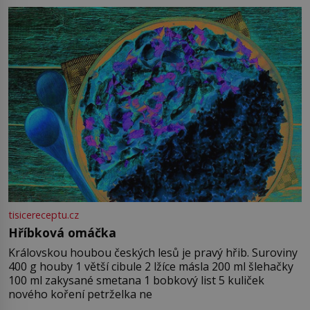
tisicereceptu.cz
Hříbková omáčka
Královskou houbou českých lesů je pravý hřib. Suroviny
400 g houby 1 větší cibule 2 lžíce másla 200 ml šlehačky
100 ml zakysané smetana 1 bobkový list 5 kuliček
nového koření petrželka ne