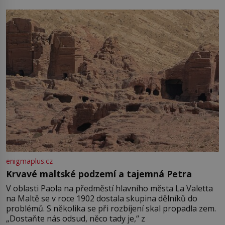
enigmaplus.cz
Krvavé maltské podzemí a tajemná Petra
V oblasti Paola na předměstí hlavního města La Valetta
na Maltě se v roce 1902 dostala skupina dělníků do
problémů. S několika se při rozbíjení skal propadla zem.
„Dostaňte nás odsud, něco tady je,“ z