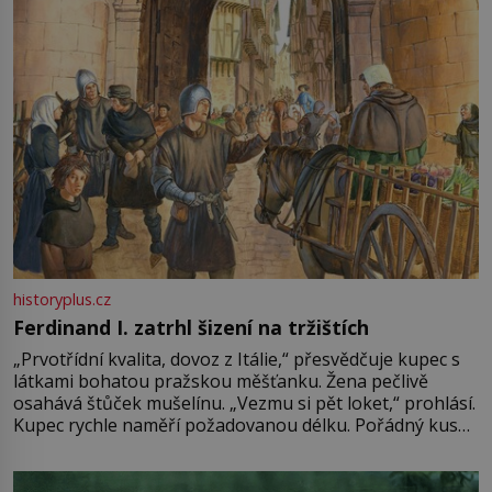
historyplus.cz
Ferdinand I. zatrhl šizení na tržištích
„Prvotřídní kvalita, dovoz z Itálie,“ přesvědčuje kupec s
látkami bohatou pražskou měšťanku. Žena pečlivě
osahává štůček mušelínu. „Vezmu si pět loket,“ prohlásí.
Kupec rychle naměří požadovanou délku. Pořádný kus
mu přitom zůstane za prsty… „Na šaty ho bude málo,
milostpaní. Stačí jenom na sukni,“ zhodnotí švadlena
množství růžového mušelínu. „Ošidili vás, podívejte.“