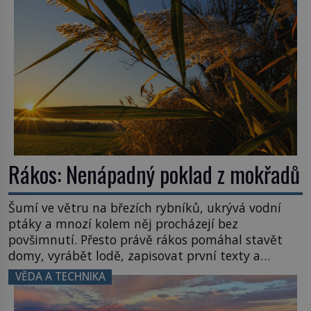
Rákos: Nenápadný poklad z mokřadů
Šumí ve větru na březích rybníků, ukrývá vodní
ptáky a mnozí kolem něj procházejí bez
povšimnutí. Přesto právě rákos pomáhal stavět
domy, vyrábět lodě, zapisovat první texty a
inspiroval řadu pověstí. Tato skromná, ale
VĚDA A TECHNIKA
užitečná rostlina provází člověka už tisíce let.
Většina lidí vnímá rákos jen jako obyčejnou kulisu