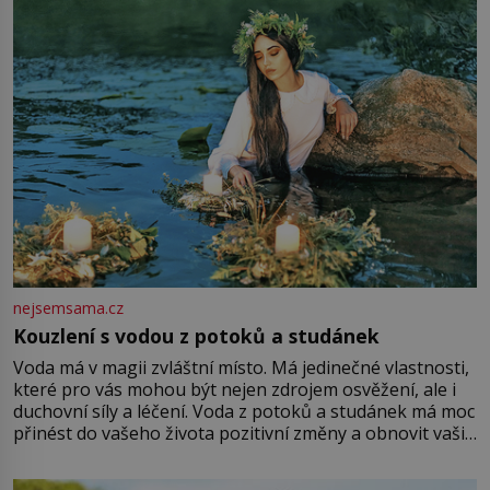
Vezme do ruky dřevěnou
nejsemsama.cz
Kouzlení s vodou z potoků a studánek
Voda má v magii zvláštní místo. Má jedinečné vlastnosti,
které pro vás mohou být nejen zdrojem osvěžení, ale i
duchovní síly a léčení. Voda z potoků a studánek má moc
přinést do vašeho života pozitivní změny a obnovit vaši
energii. Využitím těchto přírodních zdrojů v magii
můžete obohatit své rituály a přinést do svého života