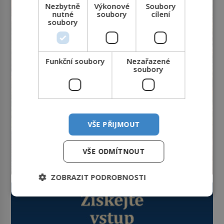
Nezbytně
Výkonové
Soubory
pravdu na padrť a prohlásit, že to
nutné
soubory
cílení
byl jen životem unavený a drogou
soubory
ovládaný muž? Marcus Aurelius byl
zastáncem stoicismu, učení, […]
Funkční soubory
Nezařazené
soubory
VŠE PŘIJMOUT
VŠE ODMÍTNOUT
ZOBRAZIT PODROBNOSTI