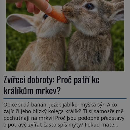
Astronomové Pedro Bernardinelli a Gary Bernstein
mravenčí prací zkoumají archivní snímky v rámci
Průzkumu temné energie […]
Zvířecí dobroty: Proč patří ke
králíkům mrkev?
Opice si dá banán, ježek jablko, myška sýr. A co
zajíc či jeho blízký kolega králík? Ti si samozřejmě
pochutnají na mrkvi! Proč jsou podobné představy
o potravě zvířat často spíš mýty? Pokud máte