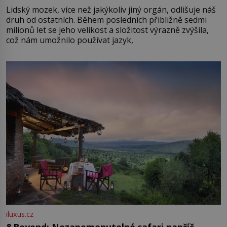
Lidský mozek, více než jakýkoliv jiný orgán, odlišuje náš
druh od ostatních. Během posledních přibližně sedmi
milionů let se jeho velikost a složitost výrazně zvýšila,
což nám umožnilo používat jazyk,
iluxus.cz
&Beyond: Nezapomenutelné safari napříč