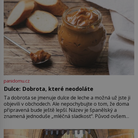
konkrétní vodní lokalitu oblíbil už
dávno před vámi. Říká se jim
bioindikátory […]
panidomu.cz
Dulce: Dobrota, které neodoláte
Ta dobrota se jmenuje dulce de leche a možná už jste ji
objevili v obchodech. Ale nepochybujte o tom, že doma
připravená bude ještě lepší. Název je španělský a
znamená jednoduše „mléčná sladkost“. Původ ovšem
není úplně jednoznačný, o autorství této receptury se
pře hned několik latinskoamerických zemí a k tomu
Francie, kde se traduje,