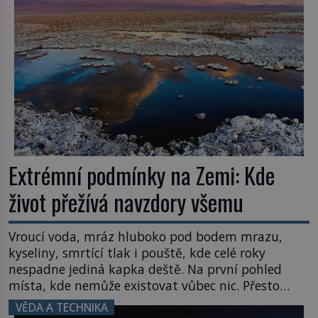
letního koupání. Stačí se však podívat […]
Extrémní podmínky na Zemi: Kde
život přežívá navzdory všemu
Vroucí voda, mráz hluboko pod bodem mrazu,
kyseliny, smrtící tlak i pouště, kde celé roky
nespadne jediná kapka deště. Na první pohled
místa, kde nemůže existovat vůbec nic. Přesto
právě tady vědci objevují organismy, které
VĚDA A TECHNIKA