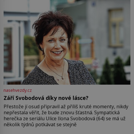
nasehvezdy.cz
Září Svobodová díky nové lásce?
Přestože jí osud připravil až příliš kruté momenty, nikdy
nepřestala věřit, že bude znovu šťastná. Sympatická
herečka ze seriálu Ulice Ilona Svobodová (64) se má už
několik týdnů potkávat se stejně