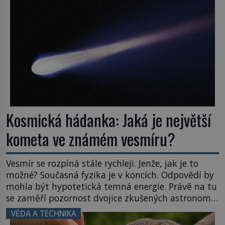
posouvají hranice života. Každý nový nález mění
naše představy o tom, co všechno dokáže příroda a
napovídá, kde bychom jednou […]
Kosmická hádanka: Jaká je největší
kometa ve známém vesmíru?
Vesmír se rozpíná stále rychleji. Jenže, jak je to
možné? Současná fyzika je v koncích. Odpovědí by
mohla být hypotetická temná energie. Právě na tu
se zaměří pozornost dvojice zkušených astronomů.
Namísto ní ale objeví něco mnohem
VĚDA A TECHNIKA
hmatatelnějšího. Naprosto rekordní kometu!