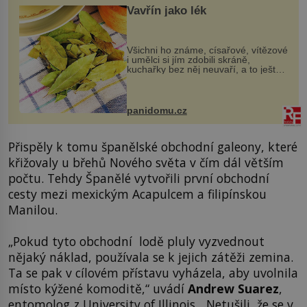
Vavřín jako lék
Všichni ho známe, císařové, vítězové
i umělci si jím zdobili skráně,
kuchařky bez něj neuvaří, a to ještě
nevíte, že bobkový list může výrazně
zmírnit některé naše neduhy.
Obsahuje v malém množství ně...
panidomu.cz
Přispěly k tomu španělské obchodní galeony, které
křižovaly u břehů Nového světa v čím dál větším
počtu. Tehdy Španělé vytvořili první obchodní
cesty mezi mexickým Acapulcem a filipínskou
Manilou.
„Pokud tyto obchodní lodě pluly vyzvednout
nějaký náklad, používala se k jejich zátěži zemina.
Ta se pak v cílovém přístavu vyházela, aby uvolnila
místo kýžené komoditě,“ uvádí
Andrew Suarez
,
entomolog z University of Illinois. „Netušili, že se v