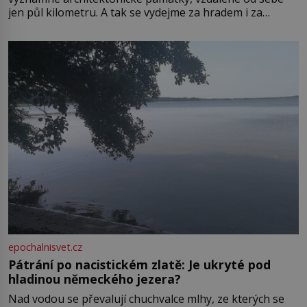
jen půl kilometru. A tak se vydejme za hradem i za
zámkem do krásné jihomoravské krajiny. Trhová osada
Boskovice na okraji Drahanské vrchoviny vznikla někdy
ve13. století, a už v roce 1313 kronikáři zaznamenali
epochalnisvet.cz
Pátrání po nacistickém zlatě: Je ukryté pod
hladinou německého jezera?
Nad vodou se převalují chuchvalce mlhy, ze kterých se