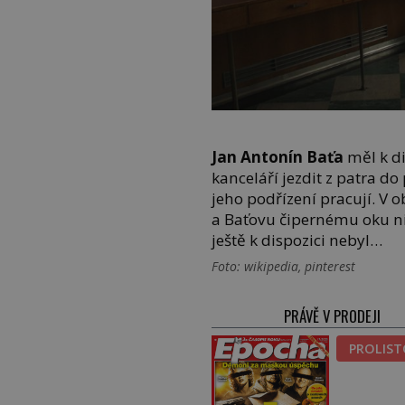
Jan Antonín Baťa
měl k di
kanceláří jezdit z patra d
jeho podřízení pracují. V 
a Baťovu čipernému oku ni
ještě k dispozici nebyl…
Foto: wikipedia, pinterest
PRÁVĚ V PRODEJI
PROLIS