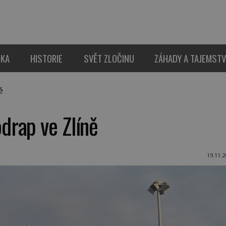
IKA
HISTORIE
SVĚT ZLOČINU
ZÁHADY A TAJEMSTV
ě
rap ve Zlíně
19.11.2