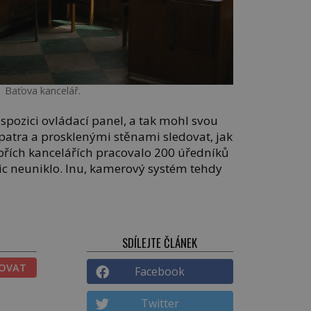
Baťova kancelář.
spozici ovládací panel, a tak mohl svou
o patra a prosklenými stěnami sledovat, jak
obřích kancelářích pracovalo 200 úředníků
c neuniklo. Inu, kamerový systém tehdy
SDÍLEJTE ČLÁNEK
TOVAT
Facebook
Twitter