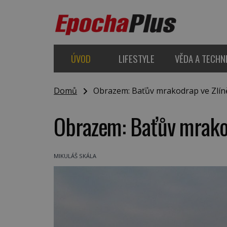
ÚVOD
LIFESTYLE
VĚDA A TECHN
Domů
Obrazem: Baťův mrakodrap ve Zlín
Obrazem: Baťův mrakod
MIKULÁŠ SKÁLA