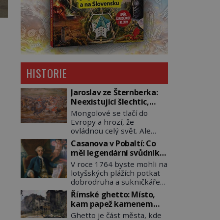
HISTORIE
Jaroslav ze Šternberka:
Neexistující šlechtic,
který z Moravy vyžene
Mongolové se tlačí do
Mongoly
Evropy a hrozí, že
ovládnou celý svět. Ale
naštěstí jim v samotném
Casanova v Pobaltí: Co
srdci Evropy stojí v cestě
měl legendární svůdník
malé, ale silné království,
společného se
V roce 1764 byste mohli na
které dokáže dobyvatelské
svobodnými zednáři?
lotyšských plážích potkat
hordy zastavit. Co
dobrodruha a sukničkáře
nedokáže žádná
Giacoma Casanovu. Jeho
z asijských říší, co
Římské ghetto: Místo,
cesta k Baltskému moři
nedokážou Němci – to
kam papež kamenem
však nebyla turistickým
dokáže český král. Nebo že
dohodil
Ghetto je část města, kde
výletem, ale ryze pracovní
by ne? Mongolové od roku