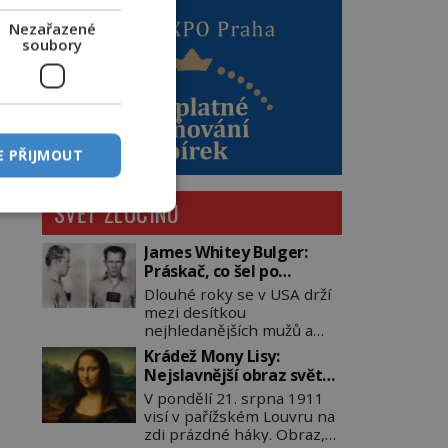
Nezařazené
soubory
E PŘIJMOUT
SVĚT ZLOČINU
James Whitey Bulger:
Práskač, co šel po
práskačích
Dlouhé roky se v USA drží
mezi desítkou
nejhledanějších mužů a
dopracuje to až na číslo
Krádež Mony Lisy:
dvě – hned po Usámovi bin
Nejslavnější obraz světa
Ládinovi (1957–2011). To je
zůstane dva roky
V pondělí 21. srpna 1911
James „Whitey“ Bulger
nezvěstný
visí v pařížském Louvru na
(1929–2018) viněný ze
zdi prázdné háky. Obraz,
spoluúčasti na 19