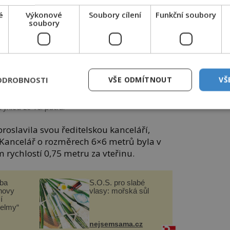
é
Výkonové
Soubory cílení
Funkční soubory
soubory
ODROBNOSTI
VŠE ODMÍTNOUT
VŠ
Výhled ze 16. patra.
roslavila svou ředitelskou kanceláří,
. Kancelář o rozměrech 6×6 metrů byla v
 rychlostí 0,75 metru za vteřinu.
čba
S.O.S. pro slabé
novy
vlasy: mořská sůl
í
helmy“
nejsemsama.cz