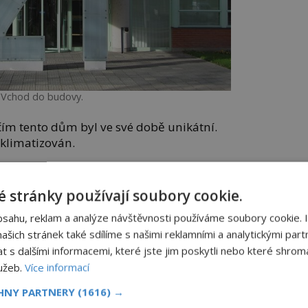
Vchod do budovy.
 čím tento dům byl ve své době unikátní.
klimatizován.
holu budovy postavena kolejnicová římsa,
pulační vozík, který se dokázal po fasádě
 stránky používají soubory cookie.
em 45 stupňů.
bsahu, reklam a analýze návštěvnosti používáme soubory cookie. 
šich stránek také sdílíme s našimi reklamními a analytickými partn
s dalšími informacemi, které jste jim poskytli nebo které shromá
lužeb.
Více informací
CHNY PARTNERY
(1616) →