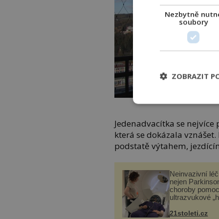
Nezbytně nutn
soubory
ZOBRAZIT P
Jedenadvacítka se nejvíce p
která se dokázala vznášet
podstatě výtahem, jezdícím
Neinvazivní lé
nejen Parkinso
choroby pomoc
ultrazvukové „
21stoleti.cz