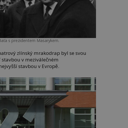
 Baťa s prezidentem Masarykem.
patrový zlínský mrakodrap byl se svou
í stavbou v meziválečném
ejvyšší stavbou v Evropě.