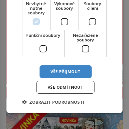
Nezbytně
Výkonové
Soubory
nutné
soubory
cílení
soubory
Funkční soubory
Nezařazené
soubory
VŠE PŘIJMOUT
VŠE ODMÍTNOUT
PROLISTOVAT ČASOPIS
ZOBRAZIT PODROBNOSTI
reklama