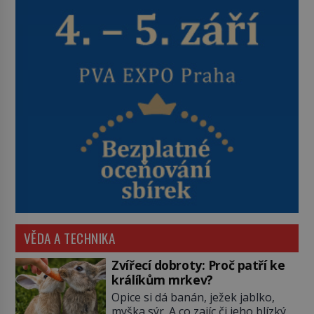
VĚDA A TECHNIKA
Zvířecí dobroty: Proč patří ke
králíkům mrkev?
Opice si dá banán, ježek jablko,
myška sýr. A co zajíc či jeho blízký