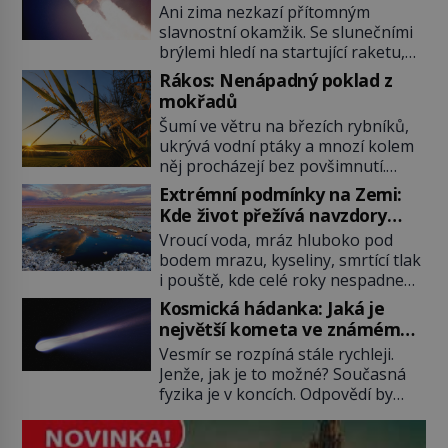
nejslavnějších raketoplánů
Ani zima nezkazí přítomným
slavnostní okamžik. Se slunečními
brýlemi hledí na startující raketu,
která má do vesmíru vynést kromě
Rákos: Nenápadný poklad z
posádky také obyčejnou učitelku.
mokřadů
Po několika sekundách všem
Šumí ve větru na březích rybníků,
ztuhnou úsměvy, stroj totiž
ukrývá vodní ptáky a mnozí kolem
exploduje. Jejich konstrukce není
něj procházejí bez povšimnutí.
z levného kraje, daňové poplatníky
Přesto právě rákos pomáhal stavět
stojí miliardy dolarů. Na druhou
Extrémní podmínky na Zemi:
domy, vyrábět lodě, zapisovat první
stranu zvládnou jen představitelné
Kde život přežívá navzdory
texty a inspiroval řadu pověstí.
věci. Na malé kousky Název:
všemu
Vroucí voda, mráz hluboko pod
Tato skromná, ale užitečná
Columbia První […]
bodem mrazu, kyseliny, smrtící tlak
rostlina provází člověka už tisíce
i pouště, kde celé roky nespadne
let. Většina lidí vnímá rákos jen jako
jediná kapka deště. Na první
obyčejnou kulisu letního koupání.
Kosmická hádanka: Jaká je
pohled místa, kde nemůže
Stačí se však podívat […]
největší kometa ve známém
existovat vůbec nic. Přesto právě
vesmíru?
Vesmír se rozpíná stále rychleji.
tady vědci objevují organismy,
Jenže, jak je to možné? Současná
které posouvají hranice života.
fyzika je v koncích. Odpovědí by
Každý nový nález mění naše
mohla být hypotetická temná
představy o tom, co všechno
energie. Právě na tu se zaměří
dokáže příroda a napovídá, kde