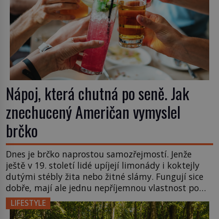
Nápoj, která chutná po seně. Jak
znechucený Američan vymyslel
brčko
Dnes je brčko naprostou samozřejmostí. Jenže
ještě v 19. století lidé upíjejí limonády i koktejly
dutými stébly žita nebo žitné slámy. Fungují sice
dobře, mají ale jednu nepříjemnou vlastnost po
chvíli se rozmáčejí a nápoji dodávají travnatou
LIFESTYLE
příchuť. Právě tahle drobná nepříjemnost přivede