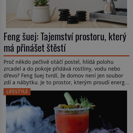
Feng šuej: Tajemství prostoru, který
má přinášet štěstí
Proč někdo pečlivě otáčí postel, hlídá polohu
zrcadel a do pokoje přidává rostliny, vodu nebo
dřevo? Feng šuej tvrdí, že domov není jen soubor
zdí a nábytku. Je to prostor, kterým proudí energie
čchi a jeho uspořádání může ovlivňovat, jak se v
LIFESTYLE
něm člověk cítí. Feng šuej má kořeny ve staré Číně
a jeho historie […]