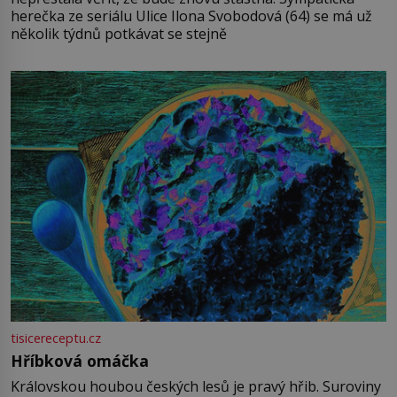
herečka ze seriálu Ulice Ilona Svobodová (64) se má už
několik týdnů potkávat se stejně
tisicereceptu.cz
Hříbková omáčka
Královskou houbou českých lesů je pravý hřib. Suroviny