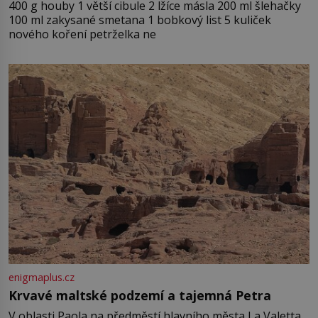
400 g houby 1 větší cibule 2 lžíce másla 200 ml šlehačky
100 ml zakysané smetana 1 bobkový list 5 kuliček
nového koření petrželka ne
enigmaplus.cz
Krvavé maltské podzemí a tajemná Petra
V oblasti Paola na předměstí hlavního města La Valetta