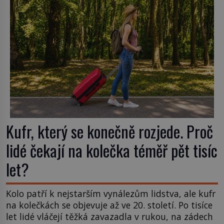
amerického výrobce cigaretových náustků k
nápadu, který změní způsob pití po celém […]
Kufr, který se konečně rozjede. Proč
lidé čekají na kolečka téměř pět tisíc
let?
Kolo patří k nejstarším vynálezům lidstva, ale kufr
na kolečkách se objevuje až ve 20. století. Po tisíce
let lidé vláčejí těžká zavazadla v rukou, na zádech