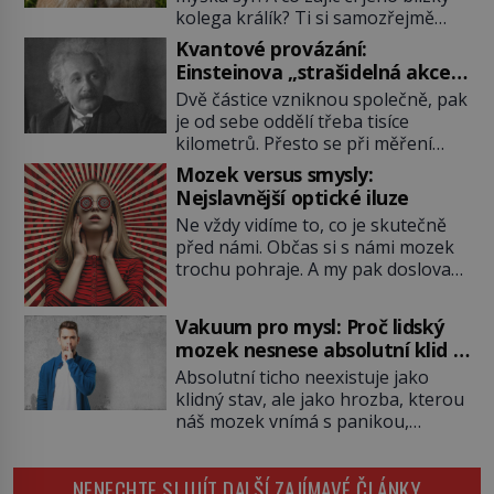
kolega králík? Ti si samozřejmě
pochutnají na mrkvi! Proč jsou
Kvantové provázání:
podobné představy o potravě
Einsteinova „strašidelná akce
zvířat často spíš mýty? Pokud máte
na dálku“ dál mate i fascinuje
Dvě částice vzniknou společně, pak
doma králíka, mrkev mu dát
vědce
je od sebe oddělí třeba tisíce
můžete. A nejspíš mu i bude
kilometrů. Přesto se při měření
chutnat, ovšem měl by ji mít jen
chovají, jako by mezi nimi
jako občasný pamlsek. […]
Mozek versus smysly:
existovalo neviditelné pouto. Albert
Nejslavnější optické iluze
Einstein tomu s jistou dávkou
Ne vždy vidíme to, co je skutečně
ironie říká „strašidelná akce na
před námi. Občas si s námi mozek
dálku“ a dlouhá desetiletí věří, že
trochu pohraje. A my pak doslova
musí existovat jednodušší
nevěříme vlastním očím! Jak
vysvětlení. Moderní experimenty
vznikají ty nejpodivnější optické
však ukazují, že kvantový svět
Vakuum pro mysl: Proč lidský
iluze? Soustřeď se na to hlavní!
funguje jinak, než […]
mozek nesnese absolutní klid a
TROXLERŮV EFEKT Náš mozek
začne si vymýšlet horory
Absolutní ticho neexistuje jako
zvládne zpracovat hodně informací.
klidný stav, ale jako hrozba, kterou
Všechny na světě ale nikoliv, musí
náš mozek vnímá s panikou,
si vybírat! Jak to dělá? Když se […]
protože bez vnějších podnětů
začne okamžitě produkovat vlastní
NENECHTE SI UJÍT DALŠÍ ZAJÍMAVÉ ČLÁNKY
děsivé iluze. Představte si místnost,