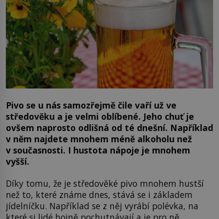
Pivo se u nás samozřejmě čile vaří už ve
středověku a je velmi oblíbené. Jeho chuť je
ovšem naprosto odlišná od té dnešní. Například
v něm najdete mnohem méně alkoholu než
v současnosti. I hustota nápoje je mnohem
vyšší.
Díky tomu, že je středověké pivo mnohem hustší
než to, které známe dnes, stává se i základem
jídelníčku. Například se z něj vyrábí polévka, na
které si lidé hojně pochutnávají a je pro ně