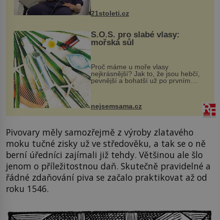
zákrok. Ultrazvuk zase není vhodný
k dostatečně přesnému zacílení ...
21stoleti.cz
S.O.S. pro slabé vlasy:
mořská sůl
Proč máme u moře vlasy
nejkrásnější? Jak to, že jsou hebčí,
pevnější a bohatší už po prvním
vykoupání? Protože sůl obsažená v
mořské vodě má blahodárný vliv.
Nejen na tělo a pokožku, ale i na
nejsemsama.cz
vlasy. ...
Pivovary měly samozřejmě z výroby zlatavého
moku tučné zisky už ve středověku, a tak se o ně
berní úředníci zajímali již tehdy. Většinou ale šlo
jenom o příležitostnou daň. Skutečně pravidelné a
řádné zdaňování piva se začalo praktikovat až od
roku 1546.