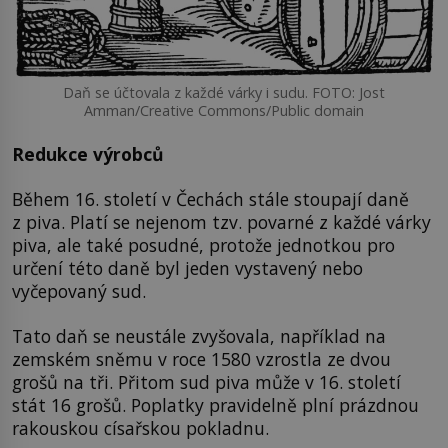
Daň se účtovala z každé várky i sudu. FOTO: Jost
Amman/Creative Commons/Public domain
Redukce výrobců
Během 16. století v Čechách stále stoupají daně
z piva. Platí se nejenom tzv. povarné z každé várky
piva, ale také posudné, protože jednotkou pro
určení této daně byl jeden vystavený nebo
vyčepovaný sud.
Tato daň se neustále zvyšovala, například na
zemském sněmu v roce 1580 vzrostla ze dvou
grošů na tři. Přitom sud piva může v 16. století
stát 16 grošů. Poplatky pravidelně plní prázdnou
rakouskou císařskou pokladnu.