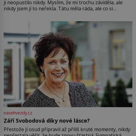
ji neopustilo nikdy. Myslím, že mi trochu záviděla, ale
nikdy jsem jí to neřekla. Tátu měla ráda, ale co si
pamatuji, tak jsme s Mirkem byli zamilovaní mnohem víc.
Jsme spolu moc rádi Tehdy byla jiná doba, když
nasehvezdy.cz
Září Svobodová díky nové lásce?
Přestože jí osud připravil až příliš kruté momenty, nikdy
nepřestala věřit, že bude znovu šťastná. Sympatická