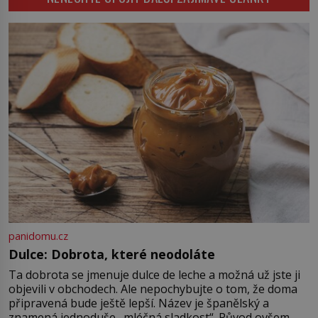
kde zmizí veškerý šum světa. Žádné
auta, žádný šepot, nic. Místo
vytoužené oázy klidu však
okamžitě nastoupí hluboké
znepokojení. Lidská mysl je totiž
evolučně nastavena na neustálý
[…]
panidomu.cz
Dulce: Dobrota, které neodoláte
Ta dobrota se jmenuje dulce de leche a možná už jste ji
objevili v obchodech. Ale nepochybujte o tom, že doma
připravená bude ještě lepší. Název je španělský a
znamená jednoduše „mléčná sladkost“. Původ ovšem