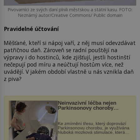
Pivovarníci ze svých daní plnili městskou a státní kasu. FOTO:
Neznámý autor/Creative Commons/ Public domain
Pravidelné účtování
Měšťané, kteří si nápoj vaří, z něj musí odevzdávat
patřičnou daň. Zároveň se radní pouštějí na
výpravy i do hostinců, kde zjišťují, jestli hostinští
nečepují pod míru a neúčtují hostům více, než
uvádějí. V jakém období vlastně u nás vznikla daň
z piva?
Neinvazivní léčba nejen
Parkinsonovy choroby
pomocí ultrazvukové
„helmy“
Ke zmírnění třesu, který doprovází
Parkinsonovu chorobu, je využívána
hluboká mozková stimulace, která
však vyžaduje vysoce invazivní