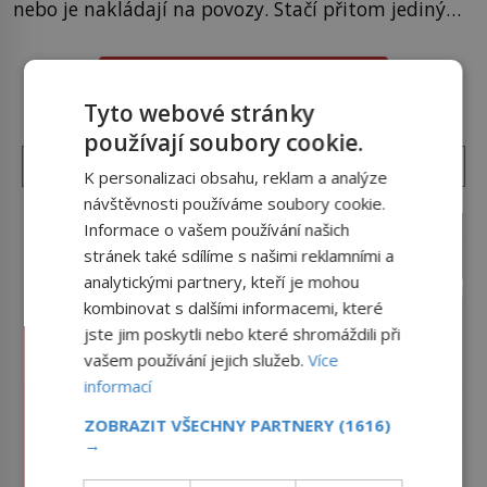
nebo je nakládají na povozy. Stačí přitom jediný
nápad, připevnit ke kufru kolečka. Jenže právě ten
nikdo dlouho nedostane. Až jednou se na letišti
DALŠÍ ČLÁNKY Z RUBRIKY ›
ozve věta, která změní […]
Tyto webové stránky
používají soubory cookie.
K personalizaci obsahu, reklam a analýze
návštěvnosti používáme soubory cookie.
Informace o vašem používání našich
stránek také sdílíme s našimi reklamními a
analytickými partnery, kteří je mohou
kombinovat s dalšími informacemi, které
jste jim poskytli nebo které shromáždili při
vašem používání jejich služeb.
Více
informací
ZOBRAZIT VŠECHNY PARTNERY
(1616)
→