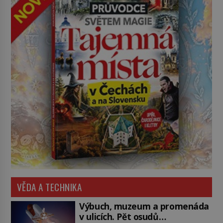
VĚDA A TECHNIKA
Výbuch, muzeum a promenáda
v ulicích. Pět osudů