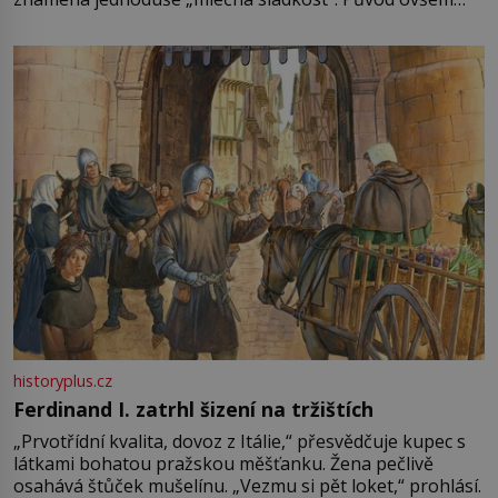
není úplně jednoznačný, o autorství této receptury se
pře hned několik latinskoamerických zemí a k tomu
Francie, kde se traduje,
historyplus.cz
Ferdinand I. zatrhl šizení na tržištích
„Prvotřídní kvalita, dovoz z Itálie,“ přesvědčuje kupec s
látkami bohatou pražskou měšťanku. Žena pečlivě
osahává štůček mušelínu. „Vezmu si pět loket,“ prohlásí.