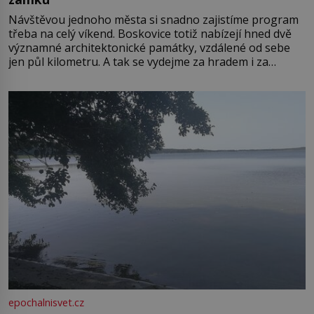
Návštěvou jednoho města si snadno zajistíme program
třeba na celý víkend. Boskovice totiž nabízejí hned dvě
významné architektonické památky, vzdálené od sebe
jen půl kilometru. A tak se vydejme za hradem i za
zámkem do krásné jihomoravské krajiny. Trhová osada
Boskovice na okraji Drahanské vrchoviny vznikla někdy
ve13. století, a už v roce 1313 kronikáři zaznamenali
epochalnisvet.cz