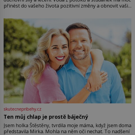
přinést do vašeho života pozitivní změny a obnovit vaši
energii. Využitím těchto přírodních zdrojů v magii
můžete obohatit své rituály a přinést do svého života
větší harmonii a klid. Je důležité
skutecnepribehy.cz
Ten můj chlap je prostě báječný
Jsem holka Štěstěny, tvrdila moje máma, když jsem doma
představila Mirka. Mohla na něm oči nechat. To nadšení