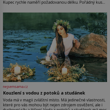
Kupec rychle naměří požadovanou délku. Pořádný kus
mu přitom zůstane za prsty… „Na šaty ho bude málo,
milostpaní. Stačí jenom na sukni,“ zhodnotí švadlena
množství růžového mušelínu. „Ošidili vás, podívejte.“
Vezme do ruky dřevěnou
nejsemsama.cz
Kouzlení s vodou z potoků a studánek
Voda má v magii zvláštní místo. Má jedinečné vlastnosti,
které pro vás mohou být nejen zdrojem osvěžení, ale i
duchovní síly a léčení. Voda z potoků a studánek má moc