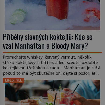
Příběhy slavných koktejlů: Kde se
vzal Manhattan a Bloody Mary?
Promíchejte whiskey, červený vermut, několik
střiků koktejlových bitters a led, sceďte, ozdobte
koktejlovou třešinkou a tadá… Manhattan je tu! A
pokud to má být skutečně on, dejte si pozor, ať
místo klasické americké rye whiskey či klidně
LIFESTYLE
bourbonu nepoužijete skotskou whisku. Co se
stane? Inu, koktejl bude stále skvělý, ale už to
nebude Manhattan ale […]