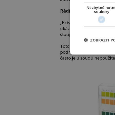
Nezbytně nutn
Rádi by zlepšili systém
soubory
„Existuje přímý vztah mez
ukázal, že při popíjení al
stoupá ve stejné míře jako
ZOBRAZIT P
Toto zjištění by mohlo vý
pod vlivem alkoholu,“ uv
často je u soudu nepoužite