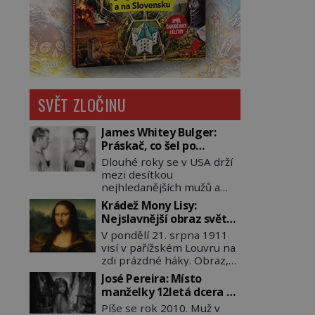
SVĚT ZLOČINU
James Whitey Bulger:
Práskač, co šel po
práskačích
Dlouhé roky se v USA drží
mezi desítkou
nejhledanějších mužů a
dopracuje to až na číslo
Krádež Mony Lisy:
dvě – hned po Usámovi bin
Nejslavnější obraz světa
Ládinovi (1957–2011). To je
zůstane dva roky
V pondělí 21. srpna 1911
James „Whitey“ Bulger
nezvěstný
visí v pařížském Louvru na
(1929–2018) viněný ze
zdi prázdné háky. Obraz,
spoluúčasti na 19
který dnes zná celý svět, je
vraždách, vydírání a lichvy.
José Pereira: Místo
pryč. Zpočátku si nikdo
A samozřejmě, krom toho
manželky 12letá dcera –
nemyslí, že jde o krádež.
je ještě drogový dealer,
a sousedi o všem vědí!
Píše se rok 2010. Muž v
Zaměstnanci jsou
který neváhá odstranit z