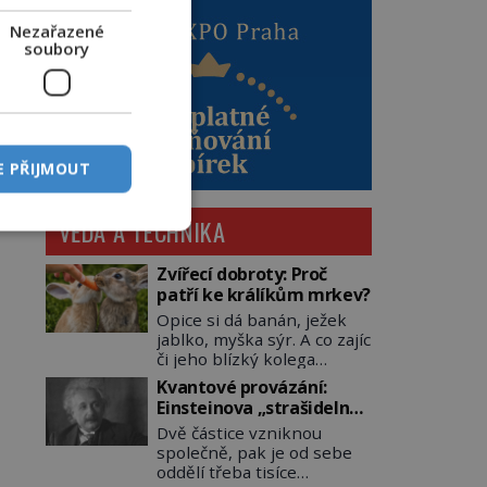
Nezařazené
soubory
E PŘIJMOUT
VĚDA A TECHNIKA
Zvířecí dobroty: Proč
patří ke králíkům mrkev?
Opice si dá banán, ježek
jablko, myška sýr. A co zajíc
či jeho blízký kolega
králík? Ti si samozřejmě
Kvantové provázání:
pochutnají na mrkvi! Proč
Einsteinova „strašidelná
jsou podobné představy o
akce na dálku“ dál mate i
Dvě částice vzniknou
potravě zvířat často spíš
fascinuje vědce
společně, pak je od sebe
mýty? Pokud máte doma
oddělí třeba tisíce
králíka, mrkev mu dát