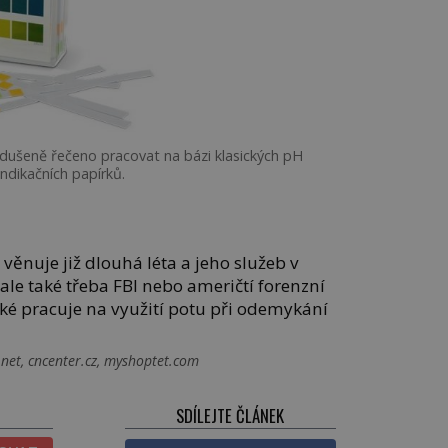
šeně řečeno pracovat na bázi klasických pH
indikačních papírků.
ěnuje již dlouhá léta a jeho služeb v
 ale také třeba FBI nebo američtí forenzní
aké pracuje na využití potu při odemykání
net, cncenter.cz, myshoptet.com
SDÍLEJTE ČLÁNEK