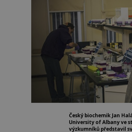
Český biochemik Jan Halá
University of Albany ve
výzkumníků představil s