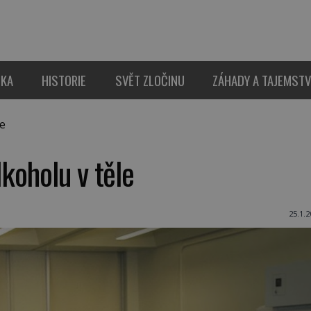
IKA
HISTORIE
SVĚT ZLOČINU
ZÁHADY A TAJEMSTV
e
koholu v těle
25.1.2