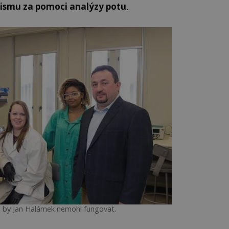
nismu za pomoci analýzy potu
.
 by Jan Halámek nemohl fungovat.