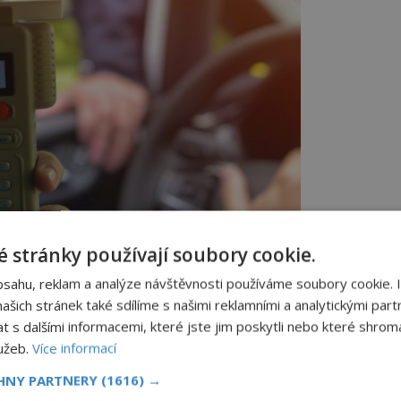
 stránky používají soubory cookie.
oholu dechem bude možná brzy minulostí.
bsahu, reklam a analýze návštěvnosti používáme soubory cookie. 
 do přístroje
šich stránek také sdílíme s našimi reklamními a analytickými partn
s dalšími informacemi, které jste jim poskytli nebo které shromá
nebude třeba, aby kontrolovaný člověk
lužeb.
Více informací
í speciální testovací proužek přiložit na
roužek ztmavne, tím více člověk vypil
CHNY PARTNERY
(1616) →