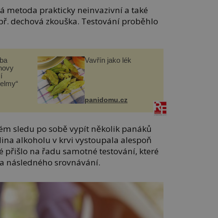
vá metoda prakticky neinvazivní a také
ř. dechová zkouška. Testování proběhlo
čba
Vavřín jako lék
novy
í
helmy“
panidomu.cz
lém sledu po sobě vypít několik panáků
ina alkoholu v krvi vystoupala alespoň
é přišlo na řadu samotné testování, které
 a následného srovnávání.