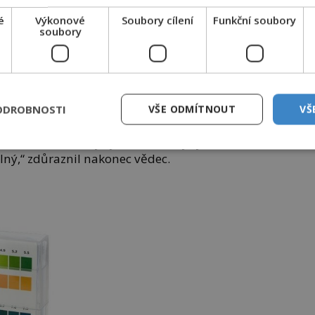
é
Výkonové
Soubory cílení
Funkční soubory
soubory
i alkoholem v krvi a potem, náš výzkum
koholických nápojů úroveň alkoholu v krvi
 úroveň alkoholu v potu.
ODROBNOSTI
VŠE ODMÍTNOUT
VŠ
znamně napomoci snaze zabránit řízení
edl Halámek. „Daný systém má chyby a
lný,“ zdůraznil nakonec vědec.