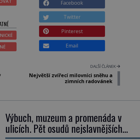
TOVAT
Facebook
Twitter
ATNÉ
Pinterest
NICKÉ
Email
ĚNÉ
DALŠÍ ČLÁNEK
ý
Největší zvířecí milovníci sněhu a
zimních radovánek
Výbuch, muzeum a promenáda v
ulicích. Pět osudů nejslavnějších
raketoplánů