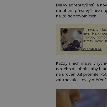
Dle vyjádření tvůrců je no
mnohem přesnější než nap
na 26 dobrovolnících.
Neinvazivní lé
nejen Parkinso
choroby pomoc
ultrazvukové „
21stoleti.cz
Každý z nich musel v rych
tvrdého alkoholu, aby hlad
na úroveň 0,8 promile. Pot
zahrnovalo stovky měření