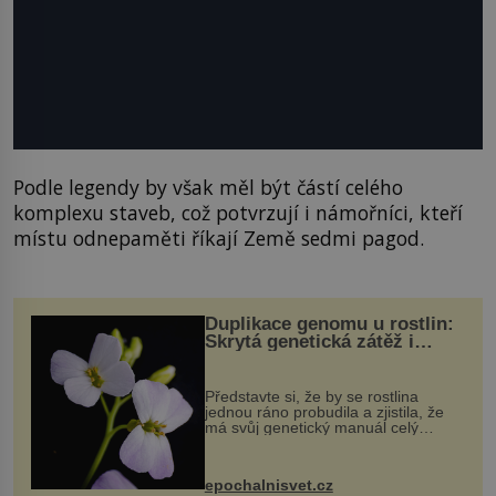
Podle legendy by však měl být částí celého
komplexu staveb, což potvrzují i námořníci, kteří
místu odnepaměti říkají Země sedmi pagod.
Duplikace genomu u rostlin:
Skrytá genetická zátěž i
evoluční výhoda
Představte si, že by se rostlina
jednou ráno probudila a zjistila, že
má svůj genetický manuál celý
dvakrát. Přesně to se občas v
přírodě stane – a podle nového
výzkumu to může být pro druhy
epochalnisvet.cz
vstupenka...