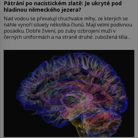
Pátrání po nacistickém zlatě: Je ukryté pod
hladinou německého jezera?
Nad vodou se převalují chuchvalce mlhy, ze kterých se
náhle vynoří siluety několika člunů. Mají velmi podivnou
posádku. Dobře živení, po zuby ozbrojení muži v
černých uniformách a na straně druhé: zubožená těla
oblečená v chatrných vězeňských hadrech. Co tato
přízračná scéna znamená? Je jaro roku 1945, druhá
světová válka se chýlí ke konci. Jezero Stolpsee