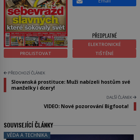
Email
PŘEDPLATNÉ
ELEKTRONICKÉ
PROLISTOVAT
TIŠTĚNÉ
PŘEDCHOZÍ ČLÁNEK
Slovanská prostituce: Muži nabízeli hostům své
manželky i dcery!
DALŠÍ ČLÁNEK
VIDEO: Nové pozorování Bigfoota!
SOUVISEJÍCÍ ČLÁNKY
VĚDA A TECHNIKA