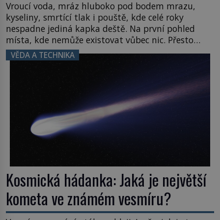
Vroucí voda, mráz hluboko pod bodem mrazu,
kyseliny, smrtící tlak i pouště, kde celé roky
nespadne jediná kapka deště. Na první pohled
místa, kde nemůže existovat vůbec nic. Přesto
právě tady vědci objevují organismy, které
VĚDA A TECHNIKA
posouvají hranice života. Každý nový nález mění
naše představy o tom, co všechno dokáže příroda a
napovídá, kde bychom jednou […]
Kosmická hádanka: Jaká je největší
kometa ve známém vesmíru?