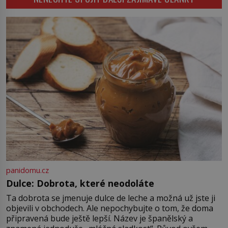
byl smysl pro […]
rozbít tuto obecně přijímanou
pravdu na padrť a prohlásit, že to
byl jen životem unavený a drogou
ovládaný muž? Marcus Aurelius byl
zastáncem stoicismu, učení, […]
panidomu.cz
Dulce: Dobrota, které neodoláte
Ta dobrota se jmenuje dulce de leche a možná už jste ji
objevili v obchodech. Ale nepochybujte o tom, že doma
připravená bude ještě lepší. Název je španělský a