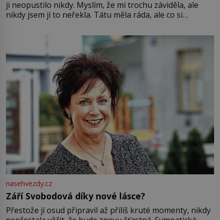
ji neopustilo nikdy. Myslím, že mi trochu záviděla, ale
nikdy jsem jí to neřekla. Tátu měla ráda, ale co si
pamatuji, tak jsme s Mirkem byli zamilovaní mnohem víc.
Jsme spolu moc rádi Tehdy byla jiná doba, když
nasehvezdy.cz
Září Svobodová díky nové lásce?
Přestože jí osud připravil až příliš kruté momenty, nikdy
nepřestala věřit, že bude znovu šťastná. Sympatická