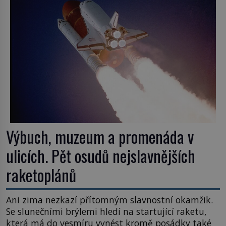
Výbuch, muzeum a promenáda v
ulicích. Pět osudů nejslavnějších
raketoplánů
Ani zima nezkazí přítomným slavnostní okamžik.
Se slunečními brýlemi hledí na startující raketu,
která má do vesmíru vynést kromě posádky také