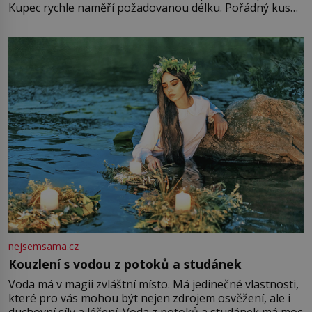
Kupec rychle naměří požadovanou délku. Pořádný kus
mu přitom zůstane za prsty… „Na šaty ho bude málo,
milostpaní. Stačí jenom na sukni,“ zhodnotí švadlena
množství růžového mušelínu. „Ošidili vás, podívejte.“
Vezme do ruky dřevěnou
nejsemsama.cz
Kouzlení s vodou z potoků a studánek
Voda má v magii zvláštní místo. Má jedinečné vlastnosti,
které pro vás mohou být nejen zdrojem osvěžení, ale i