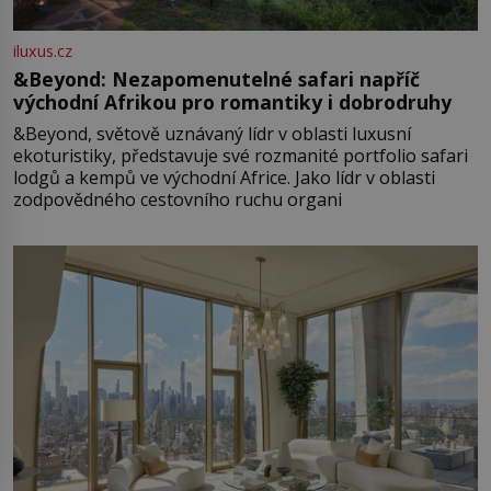
iluxus.cz
&Beyond: Nezapomenutelné safari napříč
východní Afrikou pro romantiky i dobrodruhy
&Beyond, světově uznávaný lídr v oblasti luxusní
ekoturistiky, představuje své rozmanité portfolio safari
lodgů a kempů ve východní Africe. Jako lídr v oblasti
zodpovědného cestovního ruchu organi