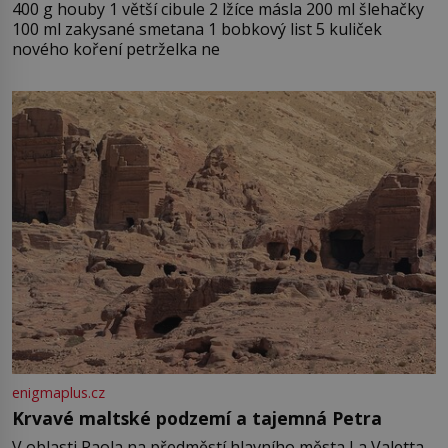
400 g houby 1 větší cibule 2 lžíce másla 200 ml šlehačky
100 ml zakysané smetana 1 bobkový list 5 kuliček
nového koření petrželka ne
enigmaplus.cz
Krvavé maltské podzemí a tajemná Petra
V oblasti Paola na předměstí hlavního města La Valetta