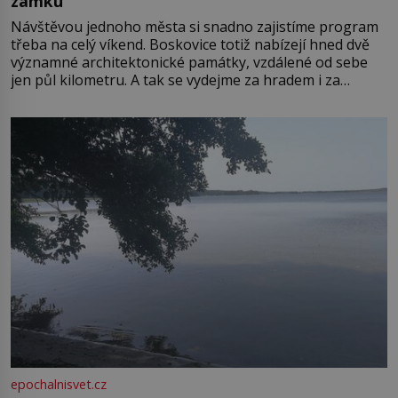
zámku
Návštěvou jednoho města si snadno zajistíme program
třeba na celý víkend. Boskovice totiž nabízejí hned dvě
významné architektonické památky, vzdálené od sebe
jen půl kilometru. A tak se vydejme za hradem i za
zámkem do krásné jihomoravské krajiny. Trhová osada
Boskovice na okraji Drahanské vrchoviny vznikla někdy
ve13. století, a už v roce 1313 kronikáři zaznamenali
epochalnisvet.cz