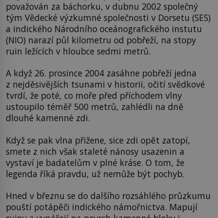
považován za báchorku, v dubnu 2002 společný
tým Vědecké výzkumné společnosti v Dorsetu (SES)
a indického Národního oceánografického instutu
(NIO) narazí půl kilometru od pobřeží, na stopy
ruin ležících v hloubce sedmi metrů.
A když 26. prosince 2004 zasáhne pobřeží jedna
z nejděsivějších tsunami v historii, očití svědkové
tvrdí, že poté, co moře před příchodem vlny
ustoupilo téměř 500 metrů, zahlédli na dně
dlouhé kamenné zdi.
Když se pak vlna přižene, sice zdi opět zatopí,
smete z nich však staleté nánosy usazenin a
vystaví je badatelům v plné kráse. O tom, že
legenda říká pravdu, už nemůže být pochyb.
Hned v březnu se do dalšího rozsáhlého průzkumu
pouští potápěči indického námořnictva. Mapují
ruiny a vynášejí na povrch kamenné bloky i