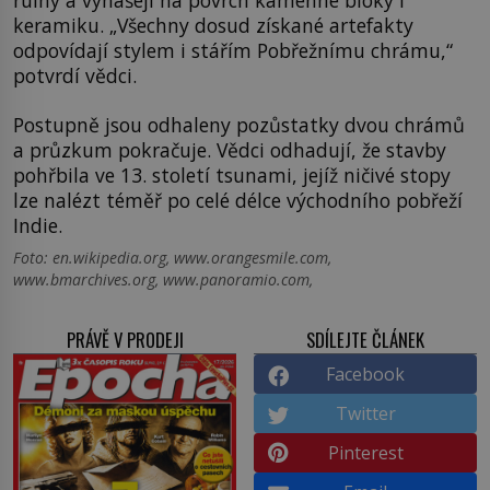
keramiku. „Všechny dosud získané artefakty
odpovídají stylem i stářím Pobřežnímu chrámu,“
potvrdí vědci.
Postupně jsou odhaleny pozůstatky dvou chrámů
a průzkum pokračuje. Vědci odhadují, že stavby
pohřbila ve 13. století tsunami, jejíž ničivé stopy
lze nalézt téměř po celé délce východního pobřeží
Indie.
Foto: en.wikipedia.org, www.orangesmile.com,
www.bmarchives.org, www.panoramio.com,
PRÁVĚ V PRODEJI
SDÍLEJTE ČLÁNEK
Facebook
Twitter
Pinterest