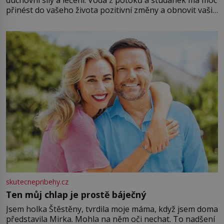
duchovní síly a léčení. Voda z potoků a studánek má moc
přinést do vašeho života pozitivní změny a obnovit vaši
energii. Využitím těchto přírodních zdrojů v magii
můžete obohatit své rituály a přinést do svého života
větší harmonii a klid. Je důležité
skutecnepribehy.cz
Ten můj chlap je prostě báječný
Jsem holka Štěstěny, tvrdila moje máma, když jsem doma
představila Mirka. Mohla na něm oči nechat. To nadšení