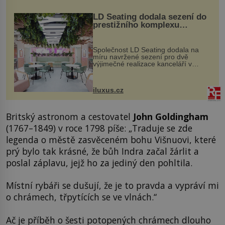
LD Seating dodala sezení do
prestižního komplexu
MediaCityUK v Salfordu
Společnost LD Seating dodala na
míru navržené sezení pro dvě
výjimečné realizace kanceláří v
areálu MediaCityUK v anglickém
Salfordu – konkrétně do budov Blue
Tower a Orange Tower. Komplex
iluxus.cz
budov Media...
Britský astronom a cestovatel
John Goldingham
(1767–1849) v roce 1798 píše: „Traduje se zde
legenda o městě zasvěceném bohu Višnuovi, které
prý bylo tak krásné, že bůh Indra začal žárlit a
poslal záplavu, jejž ho za jediný den pohltila.
Místní rybáři se dušují, že je to pravda a vypráví mi
o chrámech, třpytících se ve vlnách.“
Ač je příběh o šesti potopených chrámech dlouho