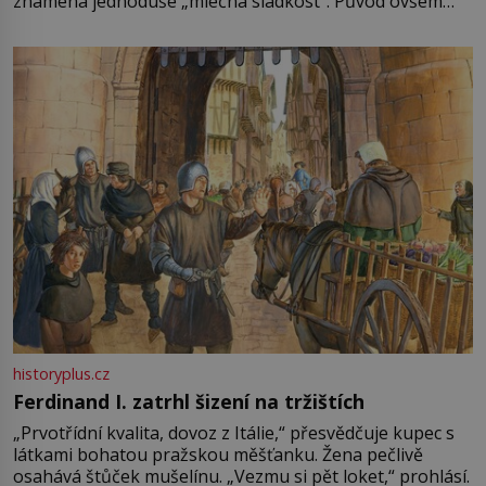
znamená jednoduše „mléčná sladkost“. Původ ovšem
není úplně jednoznačný, o autorství této receptury se
pře hned několik latinskoamerických zemí a k tomu
Francie, kde se traduje,
historyplus.cz
Ferdinand I. zatrhl šizení na tržištích
„Prvotřídní kvalita, dovoz z Itálie,“ přesvědčuje kupec s
látkami bohatou pražskou měšťanku. Žena pečlivě
osahává štůček mušelínu. „Vezmu si pět loket,“ prohlásí.