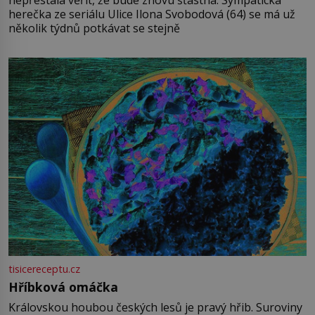
herečka ze seriálu Ulice Ilona Svobodová (64) se má už
několik týdnů potkávat se stejně
tisicereceptu.cz
Hříbková omáčka
Královskou houbou českých lesů je pravý hřib. Suroviny