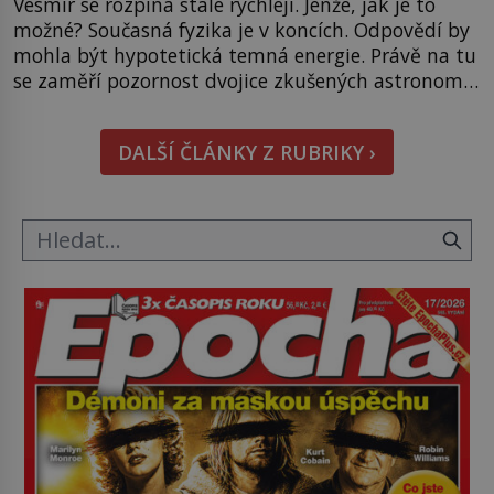
Vesmír se rozpíná stále rychleji. Jenže, jak je to
možné? Současná fyzika je v koncích. Odpovědí by
mohla být hypotetická temná energie. Právě na tu
se zaměří pozornost dvojice zkušených astronomů.
Namísto ní ale objeví něco mnohem
hmatatelnějšího. Naprosto rekordní kometu!
DALŠÍ ČLÁNKY Z RUBRIKY ›
Astronomové Pedro Bernardinelli a Gary Bernstein
mravenčí prací zkoumají archivní snímky v rámci
Průzkumu temné energie […]