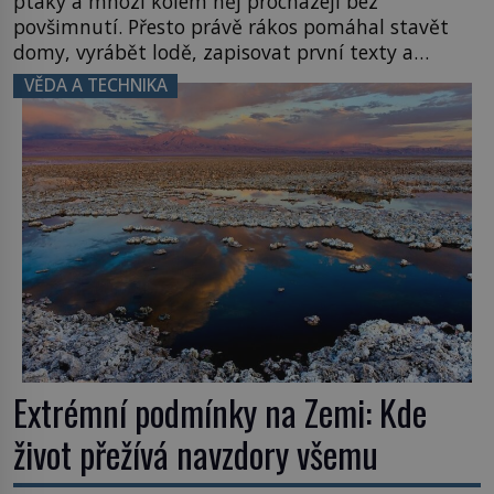
ptáky a mnozí kolem něj procházejí bez
povšimnutí. Přesto právě rákos pomáhal stavět
domy, vyrábět lodě, zapisovat první texty a
inspiroval řadu pověstí. Tato skromná, ale
VĚDA A TECHNIKA
užitečná rostlina provází člověka už tisíce let.
Většina lidí vnímá rákos jen jako obyčejnou kulisu
letního koupání. Stačí se však podívat […]
Extrémní podmínky na Zemi: Kde
život přežívá navzdory všemu