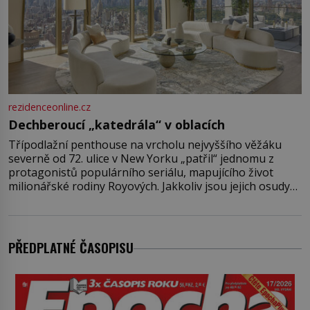
rezidenceonline.cz
Dechberoucí „katedrála“ v oblacích
Třípodlažní penthouse na vrcholu nejvyššího věžáku
severně od 72. ulice v New Yorku „patřil“ jednomu z
protagonistů populárního seriálu, mapujícího život
milionářské rodiny Royových. Jakkoliv jsou jejich osudy
fiktivní, nemovitosti, v nichž „žijí“, jsou velmi reálné.
Ohromující luxusní byt s pěti ložnicemi, čtyřmi
koupelnami a výhledem na Husdon Yards je přitom
jenom jednou z nemovitostí
PŘEDPLATNÉ ČASOPISU