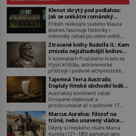
Klenot skrytý pod podlahou:
Jak se unikátní románský
poklad dostal do zapadlého
Příběh relikviáře svatého Maura
Bečova?
dodnes fascinuje historiky i
milovníky záhad po celém světě.
Tato románská zlatnická památka
Ztracené knihy Rudolfa II.: Kam
ze 13. století je po českých
zmizela nejzáhadnější knihovna
korunovačních klenotech druhým
Evropy?
V komnatách Pražského hradu se
nejcennějším movitým majetkem v
třpytí křišťály, astronomické
České republice. Přestože byl
přístroje i podivné alchymistické
klenot v roce 1985 po dramatickém
rukopisy. Císař Rudolf II.
pátrání kriminalistů úspěšně
Tajemná Terra Australis:
shromažďuje vše, co souvisí s
nalezen, jeho minulost stále
Dopluly římské obchodní lodě
tajemstvím přírody, hvězd i
obestírá hustá mlha. Otázky, jak
až do Austrálie?
Australský kontinent začali
lidského poznání. Jenže po jeho
přesně se tato […]
Evropané objevovat a
smrti se jeho slavné sbírky začínají
prozkoumávat až v polovině 17.
rozpadat a část z nich mizí navždy.
století. Existuje však možnost, že
Kdo odnesl nejvzácnější knihy? A
Marcus Aurelius: Filozof na
by se o tento vzdálený kontinent
existují ještě někde zapomenuté
trůně, nebo unavený vládce
mohly zajímat již evropské
rukopisy, které nikdo […]
závislý na opiu?
Dějiny si římského císaře Marca
starověké civilizace, a to o 15
Aurelia (121–180) pamatují jako
století dříve? Již od starověku