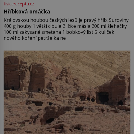
tisicereceptu.cz
Hříbková omáčka
Královskou houbou českých lesů je pravý hřib. Suroviny
400 g houby 1 větší cibule 2 lžíce másla 200 ml šlehačky
100 ml zakysané smetana 1 bobkový list 5 kuliček
nového koření petrželka ne