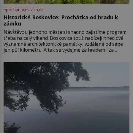
epochanacestach.cz
Historické Boskovice: Procházka od hradu k
zámku
Návštěvou jednoho města si snadno zajistíme program
třeba na celý víkend. Boskovice totiž nabízejí hned dvě
významné architektonické památky, vzdálené od sebe
jen půl kilometru. A tak se vydejme za hradem i za
zámkem do krásné jihomoravské krajiny. Trhová osada
Boskovice na okraji Drahanské vrchoviny vznikla někdy
ve13. století, a už v roce 1313 kronikáři zaznamenali