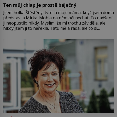
Ten můj chlap je prostě báječný
Jsem holka Štěstěny, tvrdila moje máma, když jsem doma
představila Mirka. Mohla na něm oči nechat. To nadšení
ji neopustilo nikdy. Myslím, že mi trochu záviděla, ale
nikdy jsem jí to neřekla. Tátu měla ráda, ale co si
pamatuji, tak jsme s Mirkem byli zamilovaní mnohem víc.
Jsme spolu moc rádi Tehdy byla jiná doba, když