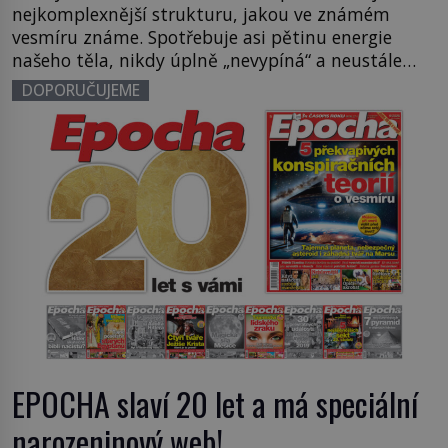
nejkomplexnější strukturu, jakou ve známém
vesmíru známe. Spotřebuje asi pětinu energie
našeho těla, nikdy úplně „nevypíná“ a neustále
pracuje – i když spíme. Je to zároveň génius,
DOPORUČUJEME
iluzionista i občasný sabotér našeho vlastního
života. Právě tomuto fascinujícímu orgánu se
věnuje nové speciální vydání 21. STOLETÍ […]
EPOCHA slaví 20 let a má speciální
narozeninový web!