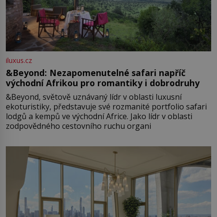
iluxus.cz
&Beyond: Nezapomenutelné safari napříč
východní Afrikou pro romantiky i dobrodruhy
&Beyond, světově uznávaný lídr v oblasti luxusní
ekoturistiky, představuje své rozmanité portfolio safari
lodgů a kempů ve východní Africe. Jako lídr v oblasti
zodpovědného cestovního ruchu organi