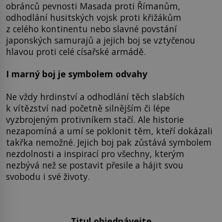
obránců pevnosti Masada proti Římanům,
odhodlání husitských vojsk proti křižákům
z celého kontinentu nebo slavné povstání
japonských samurajů a jejich boj se vztyčenou
hlavou proti celé císařské armádě.
I marný boj je symbolem odvahy
Ne vždy hrdinství a odhodlání těch slabších
k vítězství nad početně silnějším či lépe
vyzbrojeným protivníkem stačí. Ale historie
nezapomíná a umí se poklonit těm, kteří dokázali
takřka nemožné. Jejich boj pak zůstává symbolem
nezdolnosti a inspirací pro všechny, kterým
nezbývá než se postavit přesile a hájit svou
svobodu i své životy.
Titul objednávejte