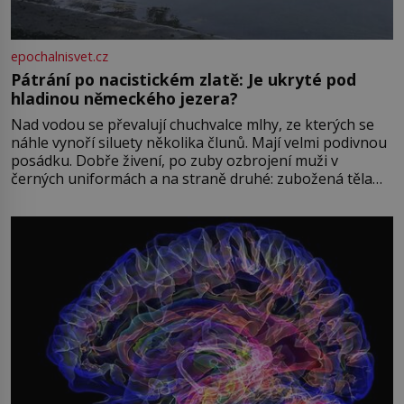
epochalnisvet.cz
Pátrání po nacistickém zlatě: Je ukryté pod
hladinou německého jezera?
Nad vodou se převalují chuchvalce mlhy, ze kterých se
náhle vynoří siluety několika člunů. Mají velmi podivnou
posádku. Dobře živení, po zuby ozbrojení muži v
černých uniformách a na straně druhé: zubožená těla
oblečená v chatrných vězeňských hadrech. Co tato
přízračná scéna znamená? Je jaro roku 1945, druhá
světová válka se chýlí ke konci. Jezero Stolpsee