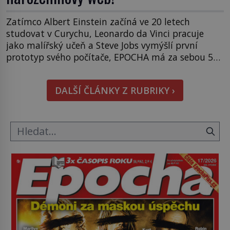
Zatímco Albert Einstein začíná ve 20 letech
studovat v Curychu, Leonardo da Vinci pracuje
jako malířský učeň a Steve Jobs vymýšlí první
prototyp svého počítače, EPOCHA má za sebou 520
vydání a směle pokračuje dál. Právě v těchto
dnech slaví časopis EPOCHA své 20leté výročí. K
DALŠÍ ČLÁNKY Z RUBRIKY ›
této příležitosti jsme vydali speciální webovou
stránku epocha20let.cz, kde […]