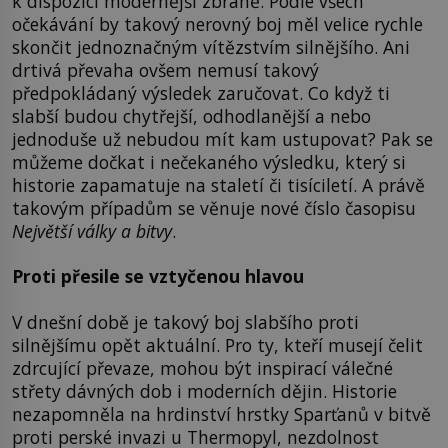
k dispozici modernější zbraně. Podle všech
očekávání by takový nerovný boj měl velice rychle
skončit jednoznačným vítězstvím silnějšího. Ani
drtivá převaha ovšem nemusí takový
předpokládaný výsledek zaručovat. Co když ti
slabší budou chytřejší, odhodlanější a nebo
jednoduše už nebudou mít kam ustupovat? Pak se
můžeme dočkat i nečekaného výsledku, který si
historie zapamatuje na staletí či tisíciletí. A právě
takovým případům se věnuje nové číslo časopisu
Největší války a bitvy
.
Proti přesile se vztyčenou hlavou
V dnešní době je takový boj slabšího proti
silnějšímu opět aktuální. Pro ty, kteří musejí čelit
zdrcující převaze, mohou být inspirací válečné
střety dávných dob i moderních dějin. Historie
nezapomněla na hrdinství hrstky Sparťanů v bitvě
proti perské invazi u Thermopyl, nezdolnost