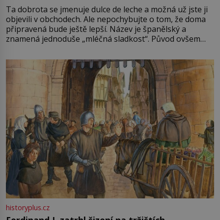
Ta dobrota se jmenuje dulce de leche a možná už jste ji
objevili v obchodech. Ale nepochybujte o tom, že doma
připravená bude ještě lepší. Název je španělský a
znamená jednoduše „mléčná sladkost“. Původ ovšem
není úplně jednoznačný, o autorství této receptury se
pře hned několik latinskoamerických zemí a k tomu
Francie, kde se traduje,
historyplus.cz
Ferdinand I. zatrhl šizení na tržištích