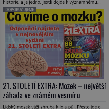
historie, a je jedno, jestli dojde k významnému
objevu nebo děsivé katastrofě. Vezměte si k ruce
DOPORUČUJEME
kalendář a projděte společně s námi historii
křížem krážem. Je 10. dubna roku 49 př. n. […]
21. STOLETÍ EXTRA: Mozek – největší
záhada ve známém vesmíru
Lidský mozek váží zhruba kilo a půl. Přesto jde o