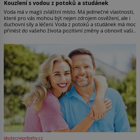
Kouzlení s vodou z potoků a studánek
Voda má v magii zvláštní místo. Má jedinečné vlastnosti,
které pro vás mohou být nejen zdrojem osvěžení, ale i
duchovní síly a léčení. Voda z potoků a studánek má moc
přinést do vašeho života pozitivní změny a obnovit vaši
energii. Využitím těchto přírodních zdrojů v magii
můžete obohatit své rituály a přinést do svého života
větší harmonii a klid. Je důležité
skutecnepribehy.cz