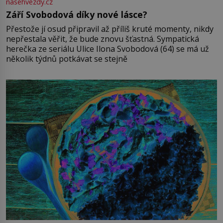
nasehvezdy.cz
Září Svobodová díky nové lásce?
Přestože jí osud připravil až příliš kruté momenty, nikdy
nepřestala věřit, že bude znovu šťastná. Sympatická
herečka ze seriálu Ulice Ilona Svobodová (64) se má už
několik týdnů potkávat se stejně