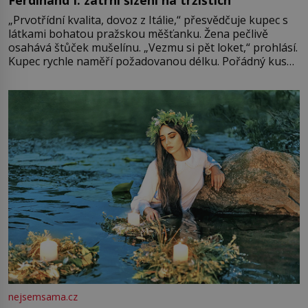
„Prvotřídní kvalita, dovoz z Itálie,“ přesvědčuje kupec s
látkami bohatou pražskou měšťanku. Žena pečlivě
osahává štůček mušelínu. „Vezmu si pět loket,“ prohlásí.
Kupec rychle naměří požadovanou délku. Pořádný kus
mu přitom zůstane za prsty… „Na šaty ho bude málo,
milostpaní. Stačí jenom na sukni,“ zhodnotí švadlena
množství růžového mušelínu. „Ošidili vás, podívejte.“
Vezme do ruky dřevěnou
nejsemsama.cz