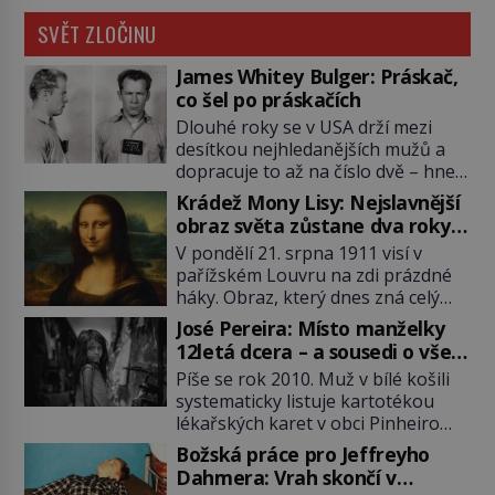
SVĚT ZLOČINU
James Whitey Bulger: Práskač,
co šel po práskačích
Dlouhé roky se v USA drží mezi
desítkou nejhledanějších mužů a
dopracuje to až na číslo dvě – hned
po Usámovi bin Ládinovi (1957–
Krádež Mony Lisy: Nejslavnější
2011). To je James „Whitey“ Bulger
obraz světa zůstane dva roky
(1929–2018) viněný ze spoluúčasti
nezvěstný
V pondělí 21. srpna 1911 visí v
na 19 vraždách, vydírání a lichvy. A
pařížském Louvru na zdi prázdné
samozřejmě, krom toho je ještě
háky. Obraz, který dnes zná celý
drogový dealer, který neváhá
svět, je pryč. Zpočátku si nikdo
odstranit z cesty všechny práskače,
José Pereira: Místo manželky
nemyslí, že jde o krádež.
zatímco […]
12letá dcera – a sousedi o všem
Zaměstnanci jsou přesvědčeni, že
vědí!
Píše se rok 2010. Muž v bílé košili
Mona Lisa je jen v restaurátorské
systematicky listuje kartotékou
dílně nebo u fotografa. Když se
lékařských karet v obci Pinheiro
ukáže pravda, propukne jeden z
ležící asi 20 kilometrů od farmy s
největších honů na zloděje v […]
Božská práce pro Jeffreyho
podivínským majitelem. Něco tu
Dahmera: Vrah skončí v
nesedí. Ledaže… Ledaže by ta