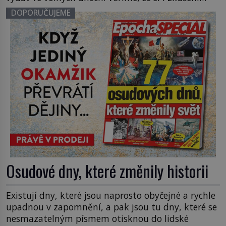
turisté, kteří už navštívili ta nejznámější místa
DOPORUČUJEME
naší země, vyberou. Vedle desítky let populárních
hradů a zámků se objevují nové, rekonstruované
historické objekty, […]
Osudové dny, které změnily historii
Existují dny, které jsou naprosto obyčejné a rychle
upadnou v zapomnění, a pak jsou tu dny, které se
nesmazatelným písmem otisknou do lidské