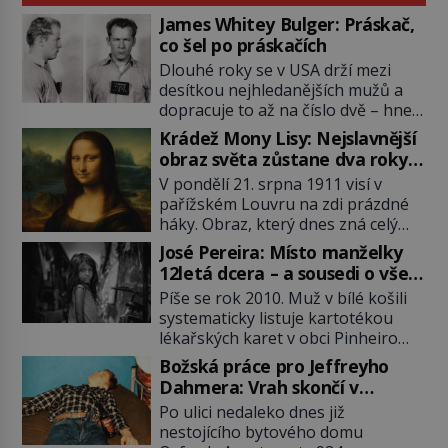
James Whitey Bulger: Práskač,
co šel po práskačích
Dlouhé roky se v USA drží mezi
desítkou nejhledanějších mužů a
dopracuje to až na číslo dvě – hned
po Usámovi bin Ládinovi (1957–
Krádež Mony Lisy: Nejslavnější
2011). To je James „Whitey“ Bulger
obraz světa zůstane dva roky
(1929–2018) viněný ze spoluúčasti
nezvěstný
V pondělí 21. srpna 1911 visí v
na 19 vraždách, vydírání a lichvy. A
pařížském Louvru na zdi prázdné
samozřejmě, krom toho je ještě
háky. Obraz, který dnes zná celý
drogový dealer, který neváhá
svět, je pryč. Zpočátku si nikdo
odstranit z cesty všechny práskače,
José Pereira: Místo manželky
nemyslí, že jde o krádež.
zatímco […]
12letá dcera – a sousedi o všem
Zaměstnanci jsou přesvědčeni, že
vědí!
Píše se rok 2010. Muž v bílé košili
Mona Lisa je jen v restaurátorské
systematicky listuje kartotékou
dílně nebo u fotografa. Když se
lékařských karet v obci Pinheiro
ukáže pravda, propukne jeden z
ležící asi 20 kilometrů od farmy s
největších honů na zloděje v […]
Božská práce pro Jeffreyho
podivínským majitelem. Něco tu
Dahmera: Vrah skončí v
nesedí. Ledaže… Ledaže by ta
tratolišti krve ve vězeňských
Po ulici nedaleko dnes již
mladá dívka z farmy byla ne
umývárnách
nestojícího bytového domu
manželkou, ale dcerou – a všechny