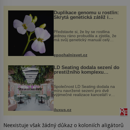
Duplikace genomu u rostlin:
Skrytá genetická zátěž i
evoluční výhoda
Představte si, že by se rostlina
jednou ráno probudila a zjistila, že
má svůj genetický manuál celý
dvakrát. Přesně to se občas v
přírodě stane – a podle nového
výzkumu to může být pro druhy
epochalnisvet.cz
vstupenka...
LD Seating dodala sezení do
prestižního komplexu
MediaCityUK v Salfordu
Společnost LD Seating dodala na
míru navržené sezení pro dvě
výjimečné realizace kanceláří v
areálu MediaCityUK v anglickém
Salfordu – konkrétně do budov Blue
Tower a Orange Tower. Komplex
iluxus.cz
budov Media...
Neexistuje však žádný důkaz o koloniích aligátorů