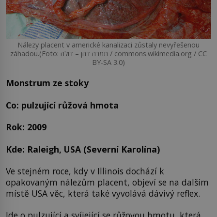
Nálezy placent v americké kanalizaci zůstaly nevyřešenou
záhadou.(Foto: תמרה דהן – דולה / commons.wikimedia.org / CC
BY-SA 3.0)
Monstrum ze stoky
Co: pulzující růžová hmota
Rok: 2009
Kde: Raleigh, USA (Severní Karolína)
Ve stejném roce, kdy v Illinois dochází k
opakovaným nálezům placent, objeví se na dalším
místě USA věc, která také vyvolává dávivý reflex.
Jde o pulzující a svíjející se růžovou hmotu, která