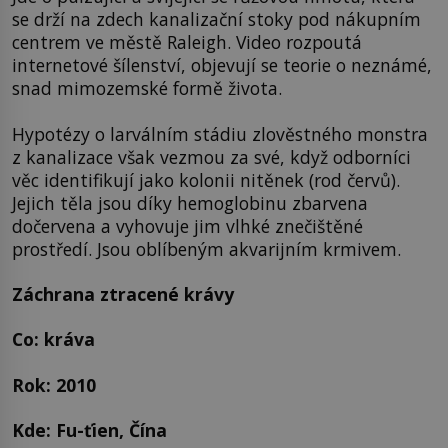
se drží na zdech kanalizační stoky pod nákupním
centrem ve městě Raleigh. Video rozpoutá
internetové šílenství, objevují se teorie o neznámé,
snad mimozemské formě života.
Hypotézy o larválním stádiu zlověstného monstra
z kanalizace však vezmou za své, když odborníci
věc identifikují jako kolonii nitěnek (rod červů).
Jejich těla jsou díky hemoglobinu zbarvena
dočervena a vyhovuje jim vlhké znečištěné
prostředí. Jsou oblíbeným akvarijním krmivem.
Záchrana ztracené krávy
Co: kráva
Rok: 2010
Kde: Fu-ťien, Čína