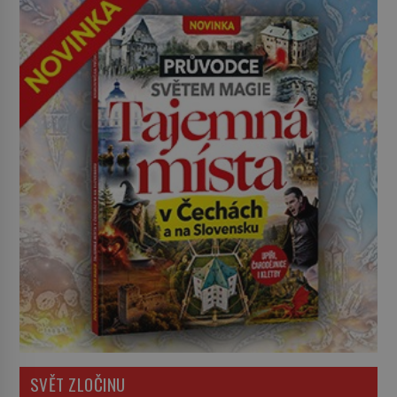
SVĚT ZLOČINU