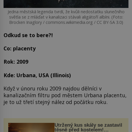
Jedna městská legenda tvrdí, že kvůli nedostatku slunečního
světla se z mláďat v kanalizaci stávali aligátoří albíni. (Foto:
Brocken Inaglory / commons.wikimedia.org / CC BY-SA 3.0)
Odkud se to bere?!
Co: placenty
Rok: 2009
Kde: Urbana, USA (Illinois)
Když v únoru roku 2009 najdou dělníci v
kanalizačním filtru pod městem Urbana placentu,
je to už třetí stejný nález od počátku roku.
Utržený kus skály se zastavil
těsně před kostelem!