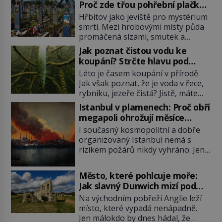
Proč zde třou pohřební plačky
bídu s nouzí?
Hřbitov jako jeviště pro mystérium
smrti. Mezi hrobovými místy půda
promáčená slzami, smutek a
vědomí konečnosti lidské existence.
Jak poznat čistou vodu ke
Jsou ale výjimky, kde pohřební
koupání? Strčte hlavu pod
plačky smutně žmoulají kapesníky
hladinu!
Léto je časem koupání v přírodě.
nikoli při smutečním obřadu, ale
Jak však poznat, že je voda v řece,
při pohledu na výši vyměřené
rybníku, jezeře čistá? Jistě, máte
podpory v nezaměstnanosti. Kam
možnost využít informace
vás pozveme? Unikátní hřbitov,
Istanbul v plamenech: Proč obří
hygieniků či podrobit křížovému
který si vysloužil název „Veselý“,
megapoli ohrožují měsíce
výslechu provozovatele přírodního
najdeme v rumunské vesnici
smaženého lilku?
I současný kosmopolitní a dobře
koupaliště. Existuje ale ještě jiná
Sapanta, nedaleko hranic […]
organizovaný Istanbul nemá s
alternativa. Jaká? Podívat se pod
rizikem požárů nikdy vyhráno. Jen
hladinu a zjistit, kdo si onu
těžko si tak člověk dokáže
konkrétní vodní lokalitu oblíbil už
představit, jaká požární rizika
dávno před vámi. Říká se jim
Město, které pohlcuje moře:
skrýval Istanbul časů minulých. Jak
bioindikátory […]
Jak slavný Dunwich mizí pod
čelilo město v minulosti potenciální
hladinou
Na východním pobřeží Anglie leží
ohnivé katastrofě a proč jsou zde
místo, které vypadá nenápadně.
stále tolik obávány měsíce
Jen málokdo by dnes hádal, že
smaženého lilku? První hasičský