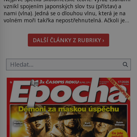
vznikl spojením japonských slov tsu (přístav) a
nami (vlna). Jedná se o dlouhou vlnu, která je na
volném moři takřka nepostřehnutelná. Ačkoli je
vlnová délka tsunami i 300 kilometrů, výška vlny
na volném moři je maximálně 1,5 metru. Máme se
DALŠÍ ČLÁNKY Z RUBRIKY ›
podobné obří vlny obávat i v Evropě? Vznik
tsunami si […]