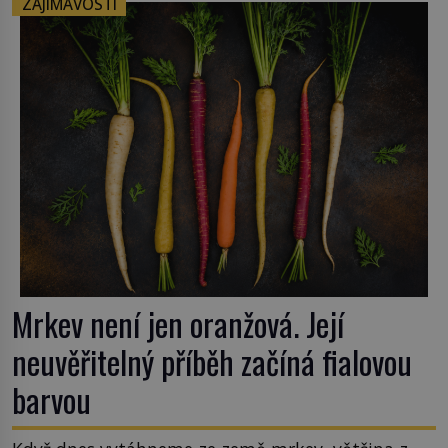
ZAJÍMAVOSTI
zrovna s okurkami? Okurkovou sezónu známe už
od poloviny 19. století, ovšem jako Češi […]
Mrkev není jen oranžová. Její
neuvěřitelný příběh začíná fialovou
barvou