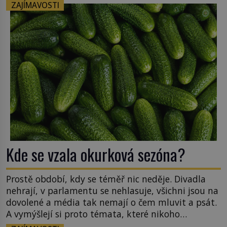
by totální zmrazení byť na jedinou zimu přežili
ZAJÍMAVOSTI
nějací suchozemští obratlovci? Takto
neuvěřitelnou věc dokáže na první pohled
obyčejná žába. Skokana hnědého u […]
Kde se vzala okurková sezóna?
Prostě období, kdy se téměř nic neděje. Divadla
nehrají, v parlamentu se nehlasuje, všichni jsou na
dovolené a média tak nemají o čem mluvit a psát.
A vymýšlejí si proto témata, které nikoho
nezajímají. Proč je však ona letní doba spojovaná