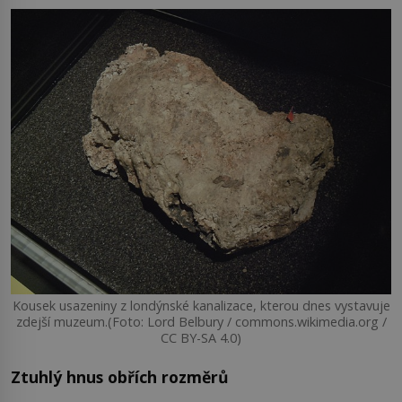
Kousek usazeniny z londýnské kanalizace, kterou dnes vystavuje
zdejší muzeum.(Foto: Lord Belbury / commons.wikimedia.org /
CC BY-SA 4.0)
Ztuhlý hnus obřích rozměrů