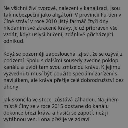
Ne všichni živí tvorové, nalezení v kanalizaci, jsou
tak nebezpeční jako aligátoři. V provincii Fu-ťien v
Číně stráví v roce 2010 jistý farmář čtyři dny
hledáním své ztracené krávy. Je už připraven vše
vzdát, když uslyší bučení, zdánlivě přicházející
odnikud.
Když se pozorněji zaposlouchá, zjistí, že se ozývá z
podzemí. Spolu s dalšími sousedy zvedne poklop
kanálu a uvidí tam svou zmizelou krávu. K jejímu
vyzvednutí musí být použito speciální zařízení s
navijákem, ale kráva přežije celé dobrodružství bez
úhony.
Jak skončila ve stoce, zůstává záhadou. Na jiném
místě Číny se v roce 2015 dostane do kanálu
dokonce březí kráva a hasiči se zapotí, než ji
vytáhnou ven. I ona přežije ve zdraví.