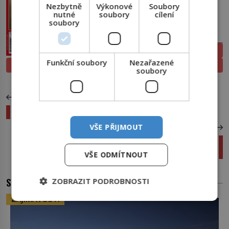
Nezbytně
Výkonové
Soubory
nutné
soubory
cílení
soubory
PŘEDPLATNÉ
ELEKTRONICKÉ
Funkční soubory
Nezařazené
PROLISTOVAT
TIŠTĚNÉ
soubory
PŘEDCHOZÍ ČLÁNEK
Největší války a bitvy: David proti Goliášovi
VŠE PŘIJMOUT
DALŠÍ ČLÁNEK
Němci před vpádem do SSSR zaměstnali 30 000
železničářů
VŠE ODMÍTNOUT
SOUVISEJÍCÍ ČLÁNKY
ZOBRAZIT PODROBNOSTI
ZAJÍMAVOSTI