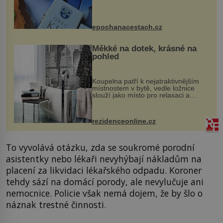
Kly u Mělníka. V programu naleznete
komentovanou prohlídku kostela,
dobovou hudbu, řemesla, atrakce...
epochanacestach.cz
Měkké na dotek, krásné na
pohled
Koupelna patří k nejatraktivnějším
místnostem v bytě, vedle ložnice
slouží jako místo pro relaxaci a
odpočinek. Koupelnový textil –
ručníky, osušky a koberečky –
mohou jako mávnutím kouzelného
rezidenceonline.cz
proutku...
To vyvolává otázku, zda se soukromé porodní
asistentky nebo lékaři nevyhýbají nákladům na
placení za likvidaci lékařského odpadu. Koroner
tehdy sází na domácí porody, ale nevylučuje ani
nemocnice. Policie však nemá dojem, že by šlo o
náznak trestné činnosti.