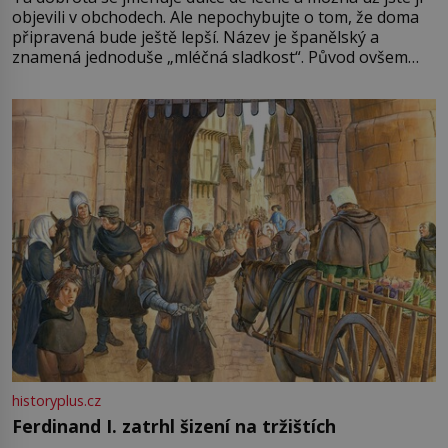
objevili v obchodech. Ale nepochybujte o tom, že doma
připravená bude ještě lepší. Název je španělský a
znamená jednoduše „mléčná sladkost“. Původ ovšem
není úplně jednoznačný, o autorství této receptury se
pře hned několik latinskoamerických zemí a k tomu
Francie, kde se traduje,
historyplus.cz
Ferdinand I. zatrhl šizení na tržištích