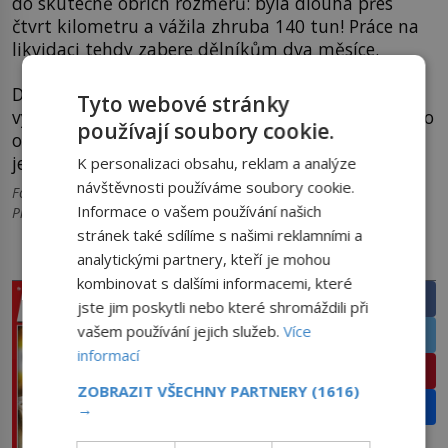
do skutečně obřích rozměrů: byla dlouhá přes
čtvrt kilometru a vážila zhruba 140 tun! Práce na
likvidaci tehdy zabere dělníkům dva měsíce.
Dva menší kusy si vyžádá
Museum of London
a po
Tyto webové stránky
vysušení a dezinfekci je umístí do svých sbírek jako
používají soubory cookie.
odstrašující příklad. Odštěpky
fatbergu
jsou dnes
jedním z nejoblíbenějších exponátů muzea.
K personalizaci obsahu, reklam a analýze
návštěvnosti používáme soubory cookie.
Foto: commons.wikimedia.org, Pixabay Titulka (Foto: M K /
Informace o vašem používání našich
Pixabay)
stránek také sdílíme s našimi reklamními a
analytickými partnery, kteří je mohou
PRÁVĚ V PRODEJI
SDÍLEJTE ČLÁNEK
kombinovat s dalšími informacemi, které
Facebook
jste jim poskytli nebo které shromáždili při
vašem používání jejich služeb.
Více
Twitter
informací
Pinterest
ZOBRAZIT VŠECHNY PARTNERY
(1616)
Email
→