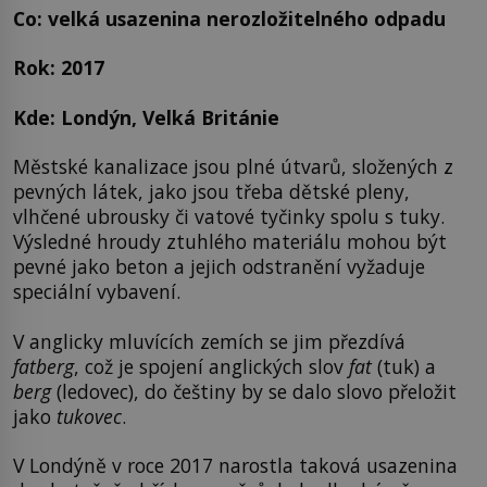
Co: velká usazenina nerozložitelného odpadu
Rok: 2017
Kde: Londýn, Velká Británie
Městské kanalizace jsou plné útvarů, složených z
pevných látek, jako jsou třeba dětské pleny,
vlhčené ubrousky či vatové tyčinky spolu s tuky.
Výsledné hroudy ztuhlého materiálu mohou být
pevné jako beton a jejich odstranění vyžaduje
speciální vybavení.
V anglicky mluvících zemích se jim přezdívá
fatberg
, což je spojení anglických slov
fat
(tuk) a
berg
(ledovec), do češtiny by se dalo slovo přeložit
jako
tukovec
.
V Londýně v roce 2017 narostla taková usazenina