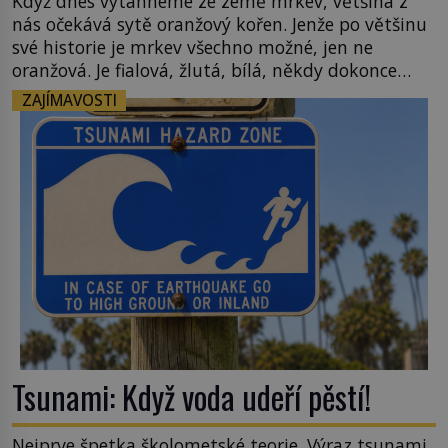
Když dnes vytáhneme ze země mrkev, většina z
nás očekává sytě oranžový kořen. Jenže po většinu
své historie je mrkev všechno možné, jen ne
oranžová. Je fialová, žlutá, bílá, někdy dokonce
téměř černá. Až díky stovkám let pečlivého
ZAJÍMAVOSTI
šlechtění se z ní stává zelenina, bez které si českou
zahradu ani nedokážeme představit. Její příběh je
[…]
Tsunami: Když voda udeří pěstí!
Nejprve špetka školometské teorie. Výraz tsunami