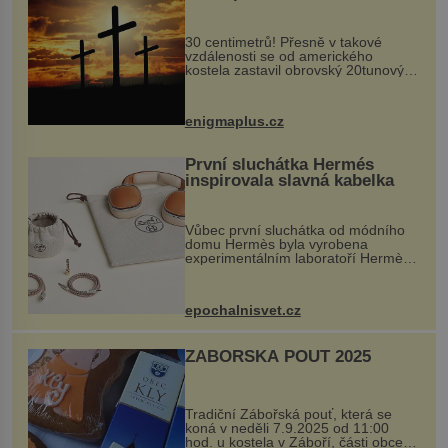
Ochránila ho boží síla?
30 centimetrů! Přesně v takové
vzdálenosti se od amerického
kostela zastavil obrovský 20tunový
balvan, který se v květnu 2014
nečekaně odtrhl od nedaleké skály
při její demolici. Podle místních stojí
enigmaplus.cz
...
První sluchátka Hermés
inspirovala slavná kabelka
Vůbec první sluchátka od módního
domu Hermès byla vyrobena
experimentálním laboratoří Hermès
Ateliers Horizons. Elegantní gadget
si vyžádal dva roky vývoje a chlubí
se ručně šitou hovězí kůží a
epochalnisvet.cz
kovový...
ZÁBOŘSKÁ POUŤ 2025
Tradiční Zábořská pouť, která se
koná v neděli 7.9.2025 od 11:00
hod. u kostela v Záboří, části obce