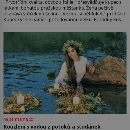
„Prvotřídní kvalita, dovoz z Itálie,“ přesvědčuje kupec s
látkami bohatou pražskou měšťanku. Žena pečlivě
osahává štůček mušelínu. „Vezmu si pět loket,“ prohlásí.
Kupec rychle naměří požadovanou délku. Pořádný kus
mu přitom zůstane za prsty… „Na šaty ho bude málo,
milostpaní. Stačí jenom na sukni,“ zhodnotí švadlena
množství růžového mušelínu. „Ošidili vás, podívejte.“
Vezme do ruky dřevěnou
nejsemsama.cz
Kouzlení s vodou z potoků a studánek