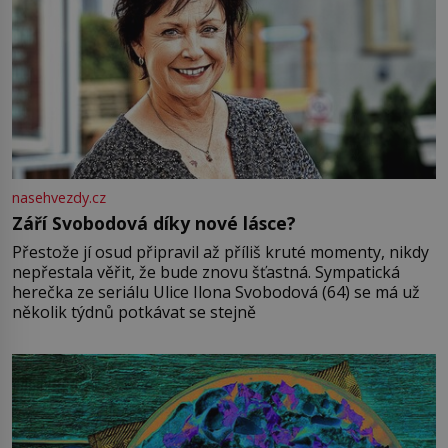
nasehvezdy.cz
Září Svobodová díky nové lásce?
Přestože jí osud připravil až příliš kruté momenty, nikdy
nepřestala věřit, že bude znovu šťastná. Sympatická
herečka ze seriálu Ulice Ilona Svobodová (64) se má už
několik týdnů potkávat se stejně