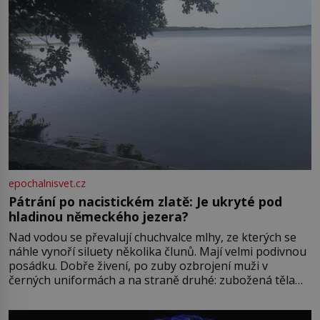
epochalnisvet.cz
Pátrání po nacistickém zlatě: Je ukryté pod
hladinou německého jezera?
Nad vodou se převalují chuchvalce mlhy, ze kterých se
náhle vynoří siluety několika člunů. Mají velmi podivnou
posádku. Dobře živení, po zuby ozbrojení muži v
černých uniformách a na straně druhé: zubožená těla
oblečená v chatrných vězeňských hadrech. Co tato
přízračná scéna znamená? Je jaro roku 1945, druhá