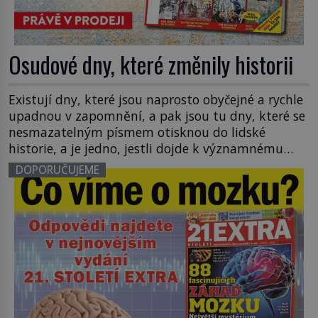
Osudové dny, které změnily historii
Existují dny, které jsou naprosto obyčejné a rychle
upadnou v zapomnění, a pak jsou tu dny, které se
nesmazatelným písmem otisknou do lidské
historie, a je jedno, jestli dojde k významnému
objevu nebo děsivé katastrofě. Vezměte si k ruce
DOPORUČUJEME
kalendář a projděte společně s námi historii
křížem krážem. Je 10. dubna roku 49 př. n. […]