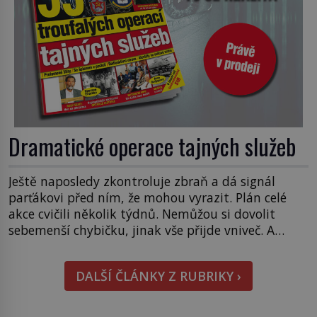
Dramatické operace tajných služeb
Ještě naposledy zkontroluje zbraň a dá signál
parťákovi před ním, že mohou vyrazit. Plán celé
akce cvičili několik týdnů. Nemůžou si dovolit
sebemenší chybičku, jinak vše přijde vniveč. A
hlavně, pověst jejich tajné služby se otřese v
základech. S letošním posledním vydáním EPOCHY
DALŠÍ ČLÁNKY Z RUBRIKY ›
Speciál zažijete pořádně horké chvilky. Na paškál
jsme si totiž vzali operace […]