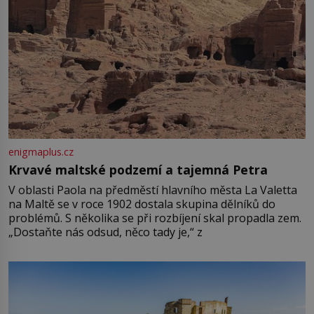
enigmaplus.cz
Krvavé maltské podzemí a tajemná Petra
V oblasti Paola na předměstí hlavního města La Valetta
na Maltě se v roce 1902 dostala skupina dělníků do
problémů. S několika se při rozbíjení skal propadla zem.
„Dostaňte nás odsud, něco tady je,“ z