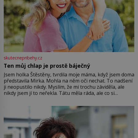
skutecnepribehy.cz
Ten můj chlap je prostě báječný
Jsem holka Štěstěny, tvrdila moje máma, když jsem doma
představila Mirka. Mohla na něm oči nechat. To nadšení
ji neopustilo nikdy. Myslím, že mi trochu záviděla, ale
nikdy jsem jí to neřekla. Tátu měla ráda, ale co si
pamatuji, tak jsme s Mirkem byli zamilovaní mnohem víc.
Jsme spolu moc rádi Tehdy byla jiná doba, když