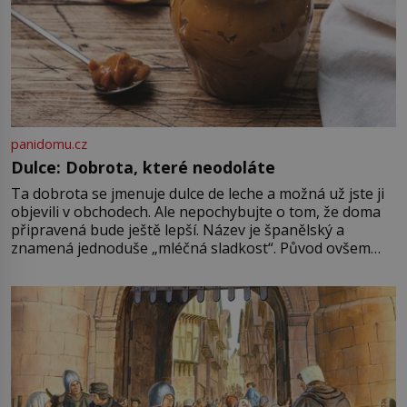
panidomu.cz
Dulce: Dobrota, které neodoláte
Ta dobrota se jmenuje dulce de leche a možná už jste ji
objevili v obchodech. Ale nepochybujte o tom, že doma
připravená bude ještě lepší. Název je španělský a
znamená jednoduše „mléčná sladkost“. Původ ovšem
není úplně jednoznačný, o autorství této receptury se
pře hned několik latinskoamerických zemí a k tomu
Francie, kde se traduje,