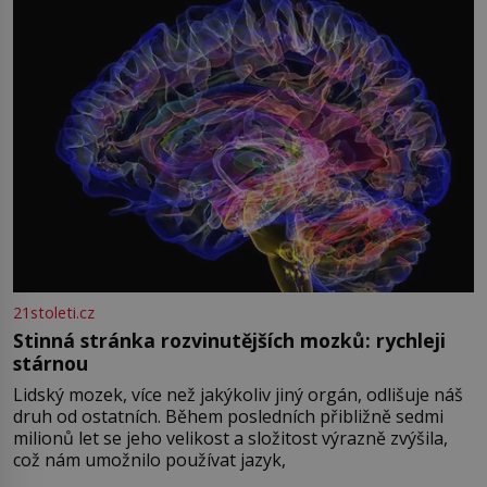
světová válka se chýlí ke konci. Jezero Stolpsee
21stoleti.cz
Stinná stránka rozvinutějších mozků: rychleji
stárnou
Lidský mozek, více než jakýkoliv jiný orgán, odlišuje náš
druh od ostatních. Během posledních přibližně sedmi
milionů let se jeho velikost a složitost výrazně zvýšila,
což nám umožnilo používat jazyk,