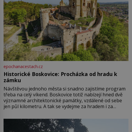
epochanacestach.cz
Historické Boskovice: Procházka od hradu k
zámku
Návštěvou jednoho města si snadno zajistíme program
třeba na celý víkend. Boskovice totiž nabízejí hned dvě
významné architektonické památky, vzdálené od sebe
jen půl kilometru. A tak se vydejme za hradem i za
zámkem do krásné jihomoravské krajiny. Trhová osada
Boskovice na okraji Drahanské vrchoviny vznikla někdy
ve13. století, a už v roce 1313 kronikáři zaznamenali