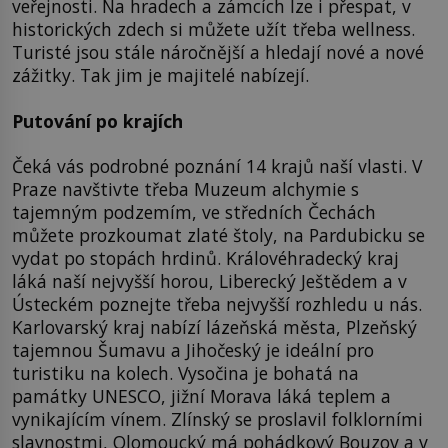
veřejnosti. Na hradech a zámcích lze i přespat, v
historických zdech si můžete užít třeba wellness.
Turisté jsou stále náročnější a hledají nové a nové
zážitky. Tak jim je majitelé nabízejí.
Putování po krajích
Čeká vás podrobné poznání 14 krajů naší vlasti. V
Praze navštivte třeba Muzeum alchymie s
tajemným podzemím, ve středních Čechách
můžete prozkoumat zlaté štoly, na Pardubicku se
vydat po stopách hrdinů. Královéhradecký kraj
láká naší nejvyšší horou, Liberecký Ještědem a v
Ústeckém poznejte třeba nejvyšší rozhledu u nás.
Karlovarský kraj nabízí lázeňská města, Plzeňský
tajemnou Šumavu a Jihočeský je ideální pro
turistiku na kolech. Vysočina je bohatá na
památky UNESCO, jižní Morava láká teplem a
vynikajícím vínem. Zlínský se proslavil folklorními
slavnostmi, Olomoucký má pohádkový Bouzov a v