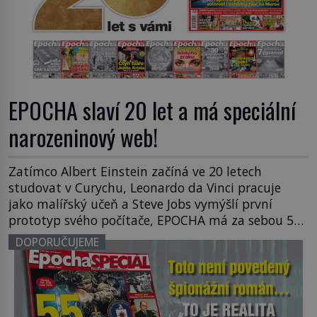
EPOCHA slaví 20 let a má speciální
narozeninový web!
Zatímco Albert Einstein začíná ve 20 letech
studovat v Curychu, Leonardo da Vinci pracuje
jako malířský učeň a Steve Jobs vymýšlí první
prototyp svého počítače, EPOCHA má za sebou 520
vydání a směle pokračuje dál. Právě v těchto
DOPORUČUJEME
dnech slaví časopis EPOCHA své 20leté výročí. K
této příležitosti jsme vydali speciální webovou
stránku epocha20let.cz, kde […]