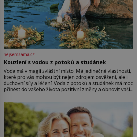
nejsemsama.cz
Kouzlení s vodou z potoků a studánek
Voda má v magii zvláštní místo. Má jedinečné vlastnosti,
které pro vás mohou být nejen zdrojem osvěžení, ale i
duchovní síly a léčení. Voda z potoků a studánek má moc
přinést do vašeho života pozitivní změny a obnovit vaši
energii. Využitím těchto přírodních zdrojů v magii
můžete obohatit své rituály a přinést do svého života
větší harmonii a klid. Je důležité