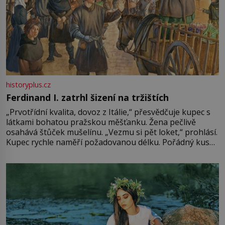
historyplus.cz
Ferdinand I. zatrhl šizení na tržištích
„Prvotřídní kvalita, dovoz z Itálie,“ přesvědčuje kupec s
látkami bohatou pražskou měšťanku. Žena pečlivě
osahává štůček mušelínu. „Vezmu si pět loket,“ prohlásí.
Kupec rychle naměří požadovanou délku. Pořádný kus
mu přitom zůstane za prsty… „Na šaty ho bude málo,
milostpaní. Stačí jenom na sukni,“ zhodnotí švadlena
množství růžového mušelínu. „Ošidili vás, podívejte.“
Vezme do ruky dřevěnou