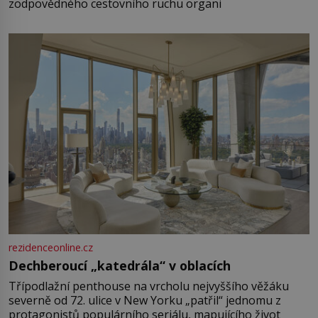
zodpovědného cestovního ruchu organi
rezidenceonline.cz
Dechberoucí „katedrála“ v oblacích
Třípodlažní penthouse na vrcholu nejvyššího věžáku
severně od 72. ulice v New Yorku „patřil“ jednomu z
protagonistů populárního seriálu, mapujícího život