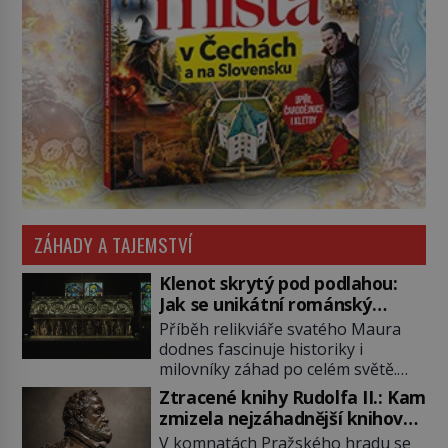
ZÁHADY A TAJEMSTVÍ
Klenot skrytý pod podlahou:
Jak se unikátní románský
poklad dostal do zapadlého
Příběh relikviáře svatého Maura
Bečova?
dodnes fascinuje historiky i
milovníky záhad po celém světě.
Tato románská zlatnická památka
Ztracené knihy Rudolfa II.: Kam
ze 13. století je po českých
zmizela nejzáhadnější knihovna
korunovačních klenotech druhým
Evropy?
V komnatách Pražského hradu se