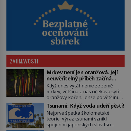
ZAJÍMAVOSTI
Mrkev není jen oranžová. Její
neuvěřitelný příběh začíná
fialovou barvou
Když dnes vytáhneme ze země
mrkev, většina z nás očekává sytě
oranžový kořen. Jenže po většinu
své historie je mrkev všechno
Tsunami: Když voda udeří pěstí!
možné, jen ne oranžová. Je fialová,
Nejprve špetka školometské
žlutá, bílá, někdy dokonce téměř
teorie. Výraz tsunami vznikl
černá. Až díky stovkám let
spojením japonských slov tsu
pečlivého šlechtění se z ní stává
(přístav) a nami (vlna). Jedná se o