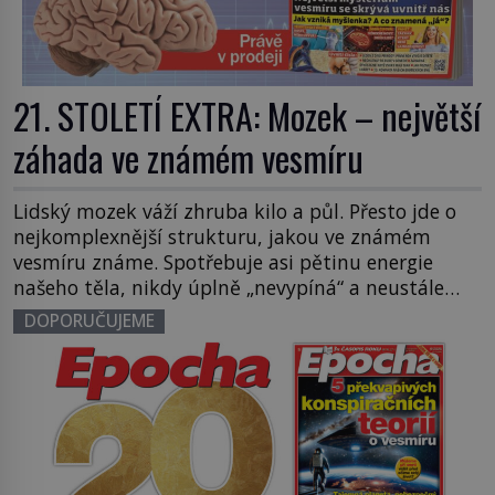
21. STOLETÍ EXTRA: Mozek – největší
záhada ve známém vesmíru
Lidský mozek váží zhruba kilo a půl. Přesto jde o
nejkomplexnější strukturu, jakou ve známém
vesmíru známe. Spotřebuje asi pětinu energie
našeho těla, nikdy úplně „nevypíná“ a neustále
pracuje – i když spíme. Je to zároveň génius,
DOPORUČUJEME
iluzionista i občasný sabotér našeho vlastního
života. Právě tomuto fascinujícímu orgánu se
věnuje nové speciální vydání 21. STOLETÍ […]