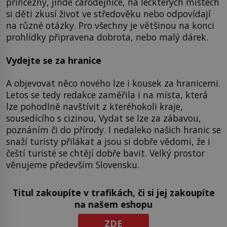
princezny, jinde čarodějnice, na leckterých místech
si děti zkusí život ve středověku nebo odpovídají
na různé otázky. Pro všechny je většinou na konci
prohlídky připravena dobrota, nebo malý dárek.
Vydejte se za hranice
A objevovat něco nového lze i kousek za hranicemi.
Letos se tedy redakce zaměřila i na místa, která
lze pohodlně navštívit z kteréhokoli kraje,
sousedícího s cizinou, Vydat se lze za zábavou,
poznáním či do přírody. I nedaleko našich hranic se
snaží turisty přilákat a jsou si dobře vědomi, že i
čeští turisté se chtějí dobře bavit. Velký prostor
věnujeme především Slovensku.
Titul zakoupíte v trafikách, či si jej zakoupíte
na našem eshopu
ZDE