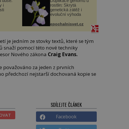
a duše.
Duplikace genomu u
 i
rostlin: Skrytá
ti
genetická zátěž i
evoluční výhoda
epochalnisvet.cz
etí je jedním ze stovky textů, které se tým
lů snaží pomocí této nové techniky
ofesor Nového zákona
Craig Evans.
e považováno za jeden z prvních
eho předchozí nejstarší dochovaná kopie se
SDÍLEJTE ČLÁNEK
TOVAT
Facebook