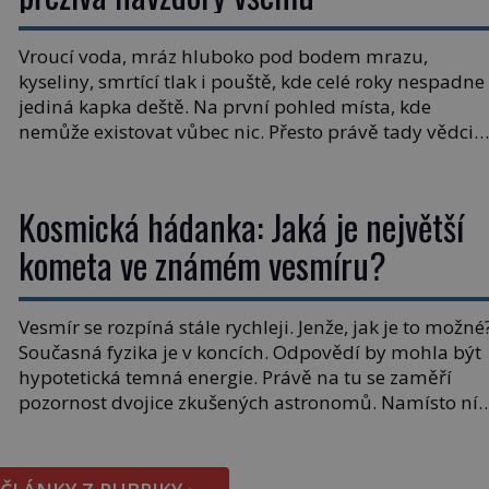
Vroucí voda, mráz hluboko pod bodem mrazu,
kyseliny, smrtící tlak i pouště, kde celé roky nespadne
jediná kapka deště. Na první pohled místa, kde
nemůže existovat vůbec nic. Přesto právě tady vědci
objevují organismy, které posouvají hranice života.
Každý nový nález mění naše představy o tom, co
všechno dokáže příroda a napovídá, kde bychom
Kosmická hádanka: Jaká je největší
jednou […]
kometa ve známém vesmíru?
Vesmír se rozpíná stále rychleji. Jenže, jak je to možné
Současná fyzika je v koncích. Odpovědí by mohla být
hypotetická temná energie. Právě na tu se zaměří
pozornost dvojice zkušených astronomů. Namísto ní
ale objeví něco mnohem hmatatelnějšího. Naprosto
rekordní kometu! Astronomové Pedro Bernardinelli a
Gary Bernstein mravenčí prací zkoumají archivní