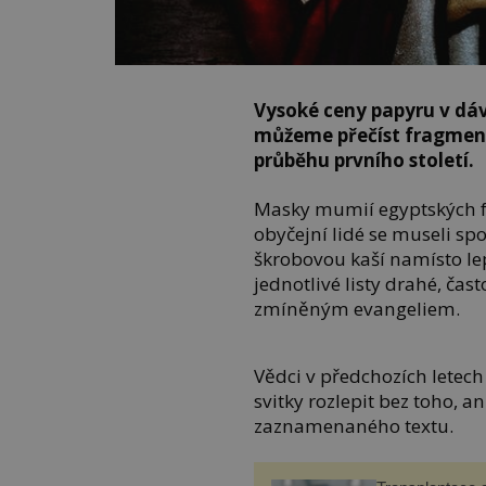
Vysoké ceny papyru v dáv
můžeme přečíst fragmen
průběhu prvního století.
Masky mumií egyptských fa
obyčejní lidé se museli sp
škrobovou kaší namísto le
jednotlivé listy drahé, čas
zmíněným evangeliem.
Vědci v předchozích letech
svitky rozlepit bez toho, a
zaznamenaného textu.