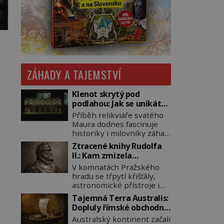
ZÁHADY A TAJEMSTVÍ
Klenot skrytý pod
podlahou: Jak se unikátní
románský poklad dostal
Příběh relikviáře svatého
do zapadlého Bečova?
Maura dodnes fascinuje
historiky i milovníky záhad
po celém světě. Tato
Ztracené knihy Rudolfa
románská zlatnická
II.: Kam zmizela
památka ze 13. století je
nejzáhadnější knihovna
V komnatách Pražského
po českých korunovačních
Evropy?
hradu se třpytí křišťály,
klenotech druhým
astronomické přístroje i
nejcennějším movitým
podivné alchymistické
majetkem v České
Tajemná Terra Australis:
rukopisy. Císař Rudolf II.
republice. Přestože byl
Dopluly římské obchodní
shromažďuje vše, co
klenot v roce 1985 po
lodě až do Austrálie?
Australský kontinent začali
souvisí s tajemstvím
dramatickém pátrání