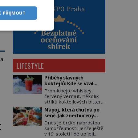
á
E PŘIJMOUT
é
 a
LIFESTYLE
Příběhy slavných
koktejlů: Kde se vzal
ce
Manhattan a Bloody
Promíchejte whiskey,
Mary?
červený vermut, několik
střiků koktejlových bitters
a led, sceďte, ozdobte
Nápoj, která chutná po
koktejlovou třešinkou a
seně. Jak znechucený
tadá… Manhattan je tu! A
Američan vymyslel brčko
t
Dnes je brčko naprostou
pokud to má být skutečně
samozřejmostí. Jenže ještě
on, dejte si pozor, ať místo
v 19. století lidé upíjejí
klasické americké rye