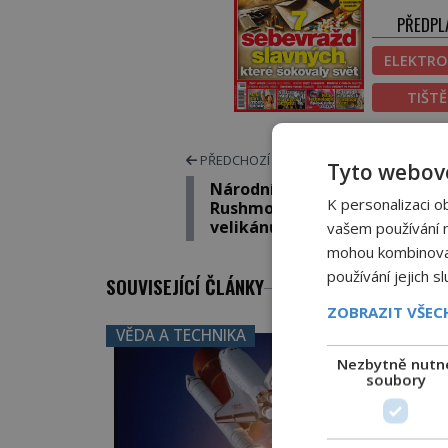
PŘEDPL
ELEKTRO
TIŠT
PŘEDCHOZÍ ČLÁNEK
Tyto webové
Národní památník Mount
K personalizaci o
Rushmore: Čí hlava rozšíří čtv
velikánů?
vašem používání na
mohou kombinovat 
používání jejich s
SOUVISEJÍCÍ ČLÁNKY
ZOBRAZIT VŠE
VĚDA A TECHNIKA
Nezbytně nutn
soubory