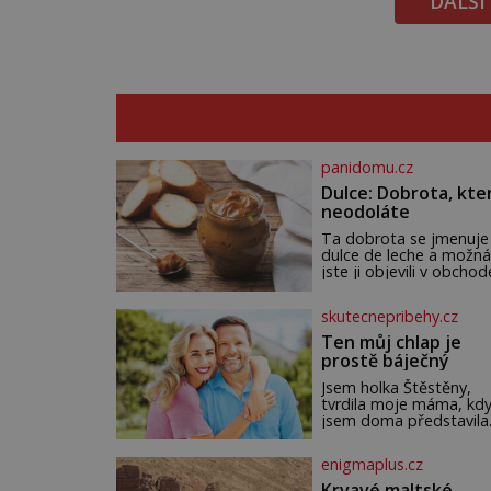
DALŠÍ
panidomu.cz
Dulce: Dobrota, kte
neodoláte
Ta dobrota se jmenuje
dulce de leche a možná
jste ji objevili v obchod
Ale nepochybujte o to
že doma připravená b
skutecnepribehy.cz
ještě lepší. Název je
španělský a znamená
Ten můj chlap je
jednoduše „mléčná
prostě báječný
sladkost“. Původ ovše
není úplně jednoznačný
Jsem holka Štěstěny,
autorství této receptur
tvrdila moje máma, kd
pře hned několik
jsem doma představila
latinskoamerických zem
Mirka. Mohla na něm oč
k tomu Francie, kde se
nechat. To nadšení ji
enigmaplus.cz
traduje,
neopustilo nikdy. Myslí
že mi trochu záviděla, a
Krvavé maltské