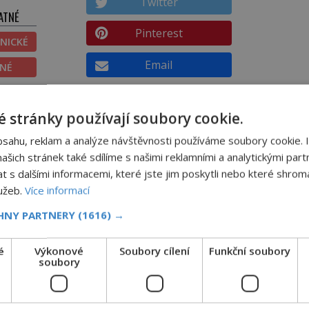
Twitter
ATNÉ
Pinterest
NICKÉ
Email
ĚNÉ
DALŠÍ ČLÁNEK
 stránky používají soubory cookie.
Může být příšera Loch Ness
bsahu, reklam a analýze návštěvnosti používáme soubory cookie. 
eřici
duchem pravěkého dinosaura?
šich stránek také sdílíme s našimi reklamními a analytickými partn
s dalšími informacemi, které jste jim poskytli nebo které shromá
lužeb.
Více informací
CHNY PARTNERY
(1616) →
Výbuch, muzeum a promenáda v
é
Výkonové
Soubory cílení
Funkční soubory
ulicích. Pět osudů nejslavnějších
soubory
raketoplánů
Ani zima nezkazí přítomným slavnostní okamžik. Se