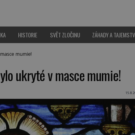
IKA
HISTORIE
SVĚT ZLOČINU
ZÁHADY A TAJEMSTV
 masce mumie!
bylo ukryté v masce mumie!
15.8.2