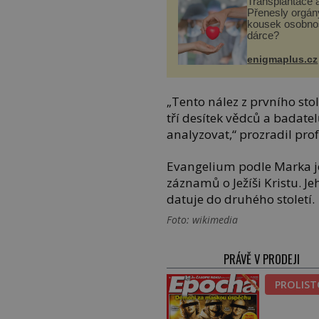
Transplantace 
Přenesly orgány
kousek osobnos
dárce?
enigmaplus.cz
„Tento nález z prvního stol
tří desítek vědců a badate
analyzovat,“ prozradil pr
Evangelium podle Marka j
záznamů o Ježíši Kristu. J
datuje do druhého století.
Foto: wikimedia
PRÁVĚ V PRODEJI
PROLIS