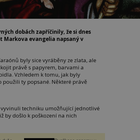
ných dobách zapříčinily, že si dnes
t Markova evangelia napsaný v
raónů byly sice vyráběny ze zlata, ale
okojit právě s papyrem, barvami a
pidla. Vzhledem k tomu, jak byly
to použili ty popsané. Některé právě
 vyvinuli techniku umožňující jednotlivé
niž by došlo k poškození na nich