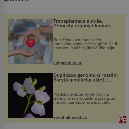
Transplantace a duše.
Přenesly orgány i kousek
osobnosti dárce?
Ročně jsou v nemocnicích
transplantovány tisíce orgánů. Je-li
operace úspěšná, lidské tělo přijme
darovaný orgán za své a pacient
může vést plnohodnotný život. Ale co
když při transplantaci nepřijímám...
enigmaplus.cz
Duplikace genomu u rostlin:
Skrytá genetická zátěž i
evoluční výhoda
Představte si, že by se rostlina
jednou ráno probudila a zjistila, že
má svůj genetický manuál celý
dvakrát. Přesně to se občas v
přírodě stane – a podle nového
výzkumu to může být pro druhy
epochalnisvet.cz
vstupenka...