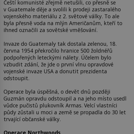
Čeští komunisté zřejmě netušili, co přesně se
v Guatemale děje a svolili k prodeji zastaralého
vojenského materiálu z 2. světové války. To ale
byla přesně voda na mlýn Američanům, kteří to
ihned označili za sovětské vměšování.
Invaze do Guatemaly tak dostala zelenou, 18.
června 1954 překročilo hranice 500 žoldnéřů
podpořených leteckými nálety. Účelem bylo
vzbudit zdání, že jde o první vlnu opravdové
vojenské invaze USA a donutit prezidenta
odstoupit.
Operace byla úspěšná, o devět dnů později
Guzmán opravdu odstoupil a na jeho místo usedl
vůdce pučistů plukovník Armas. Velcí vlastníci
půdy zůstali u moci a země se propadla do 30 let
trvající občanské války.
Operace Northwoods