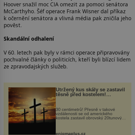
Hoover snažil moc CIA omezit za pomoci senátora
McCarthyho. Šéf operace Frank Wisner dal příkaz
k očernění senátora a vlivná média pak zničila jeho
pověst.
Skandální odhalení
V 60. letech pak byly v rámci operace připravovány
pochvalné články o politicích, kteří byli blízcí lidem
ze zpravodajských služeb.
Utržený kus skály se zastavil
těsně před kostelem!
Ochránila ho boží síla?
30 centimetrů! Přesně v takové
vzdálenosti se od amerického
kostela zastavil obrovský 20tunový
balvan, který se v květnu 2014
nečekaně odtrhl od nedaleké skály
při její demolici. Podle místních stojí
enigmaplus.cz
...