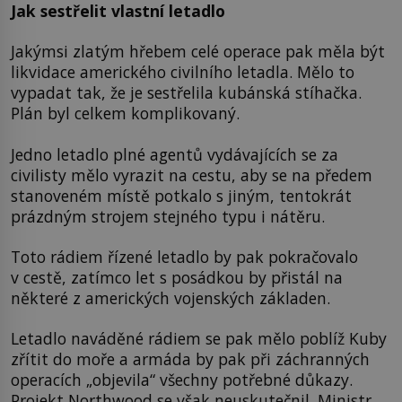
Jak sestřelit vlastní letadlo
Jakýmsi zlatým hřebem celé operace pak měla být
likvidace amerického civilního letadla. Mělo to
vypadat tak, že je sestřelila kubánská stíhačka.
Plán byl celkem komplikovaný.
Jedno letadlo plné agentů vydávajících se za
civilisty mělo vyrazit na cestu, aby se na předem
stanoveném místě potkalo s jiným, tentokrát
prázdným strojem stejného typu i nátěru.
Toto rádiem řízené letadlo by pak pokračovalo
v cestě, zatímco let s posádkou by přistál na
některé z amerických vojenských základen.
Letadlo naváděné rádiem se pak mělo poblíž Kuby
zřítit do moře a armáda by pak při záchranných
operacích „objevila“ všechny potřebné důkazy.
Projekt Northwood se však neuskutečnil. Ministr