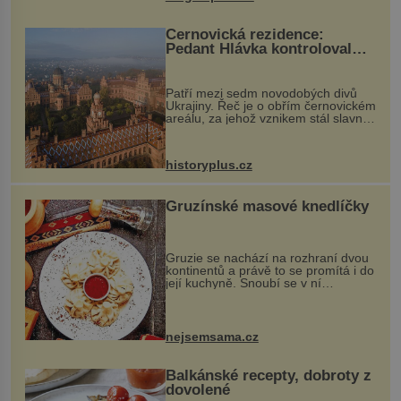
Černovická rezidence:
Pedant Hlávka kontroloval
každou cihlu
Patří mezi sedm novodobých divů
Ukrajiny. Řeč je o obřím černovickém
areálu, za jehož vznikem stál slavný
český architekt Josef Hlávka. Ten si
na něm dal mimořádně záležet. Jeho
stavební plány by při ...
historyplus.cz
Gruzínské masové knedlíčky
Gruzie se nachází na rozhraní dvou
kontinentů a právě to se promítá i do
její kuchyně. Snoubí se v ní
evropské a asijské chutě a díky tomu
vznikají rozmanité a chuťově bohaté
pokrmy, které rozhodně st...
nejsemsama.cz
Balkánské recepty, dobroty z
dovolené