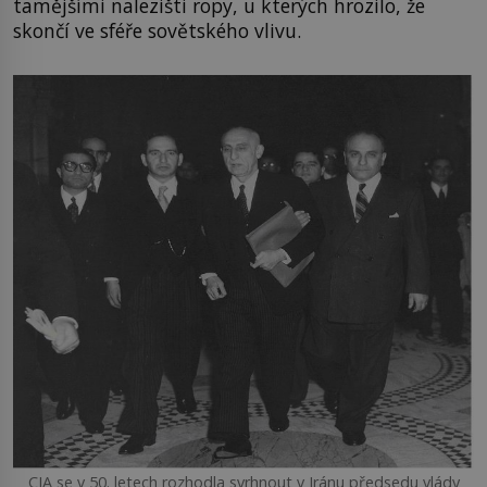
tamějšími nalezišti ropy, u kterých hrozilo, že
skončí ve sféře sovětského vlivu.
CIA se v 50. letech rozhodla svrhnout v Iránu předsedu vlády