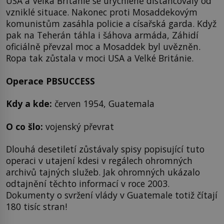
USA a Velká Británie se urychleně distancovaly od
vzniklé situace. Nakonec proti Mosaddekovým
komunistům zasáhla policie a císařská garda. Když
pak na Teherán táhla i šáhova armáda, Záhidí
oficiálně převzal moc a Mosaddek byl uvězněn.
Ropa tak zůstala v moci USA a Velké Británie.
Operace PBSUCCESS
Kdy a kde:
červen 1954, Guatemala
O co šlo:
vojenský převrat
Dlouhá desetiletí zůstávaly spisy popisující tuto
operaci v utajení kdesi v regálech ohromných
archivů tajných služeb. Jak ohromných ukázalo
odtajnění těchto informací v roce 2003.
Dokumenty o svržení vlády v Guatemale totiž čítají
180 tisíc stran!