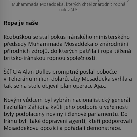
Muhammada Mosaddeka, kterých chtěl znárodnit ropná
naleziště.
Ropa je naše
Rozbuškou se stal pokus iránského ministerského
předsedy Muhammada Mosaddeka o znárodnění
přírodních zdrojů, do kterých patřila i ropa těžená
britsko-iránskou ropnou společností.
Šéf CIA Alan Dulles promptně poslal pobočce
v Teheránu milion dolarů, aby Mosaddeka svrhla a
tak se na stole objevil plán operace Ajax.
Novým vůdcem byl vybrán nacionalistický generál
Fazlulláh Záhidí a kvůli jeho podpoře u veřejnosti
byly podplaceny noviny i členové parlamentu. Do
Iránu byli také dopraveni agenti, kteří podporovali
Mosaddekovu opozici a pořádali demonstrace.