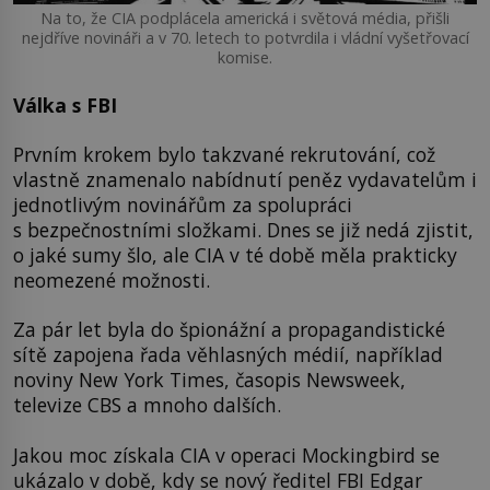
Na to, že CIA podplácela americká i světová média, přišli
nejdříve novináři a v 70. letech to potvrdila i vládní vyšetřovací
komise.
Válka s FBI
Prvním krokem bylo takzvané rekrutování, což
vlastně znamenalo nabídnutí peněz vydavatelům i
jednotlivým novinářům za spolupráci
s bezpečnostními složkami. Dnes se již nedá zjistit,
o jaké sumy šlo, ale CIA v té době měla prakticky
neomezené možnosti.
Za pár let byla do špionážní a propagandistické
sítě zapojena řada věhlasných médií, například
noviny New York Times, časopis Newsweek,
televize CBS a mnoho dalších.
Jakou moc získala CIA v operaci Mockingbird se
ukázalo v době, kdy se nový ředitel FBI Edgar