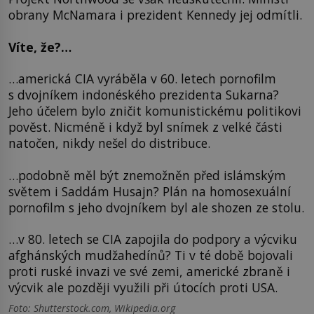
obrany McNamara i prezident Kennedy jej odmítli.
Víte, že?…
…americká CIA vyráběla v 60. letech pornofilm
s dvojníkem indonéského prezidenta Sukarna?
Jeho účelem bylo zničit komunistickému politikovi
pověst. Nicméně i když byl snímek z velké části
natočen, nikdy nešel do distribuce.
…podobně měl být znemožněn před islámským
světem i Saddám Husajn? Plán na homosexuální
pornofilm s jeho dvojníkem byl ale shozen ze stolu.
…v 80. letech se CIA zapojila do podpory a výcviku
afghánských mudžahedínů? Ti v té době bojovali
proti ruské invazi ve své zemi, americké zbraně i
výcvik ale později využili při útocích proti USA.
Foto: Shutterstock.com, Wikipedia.org