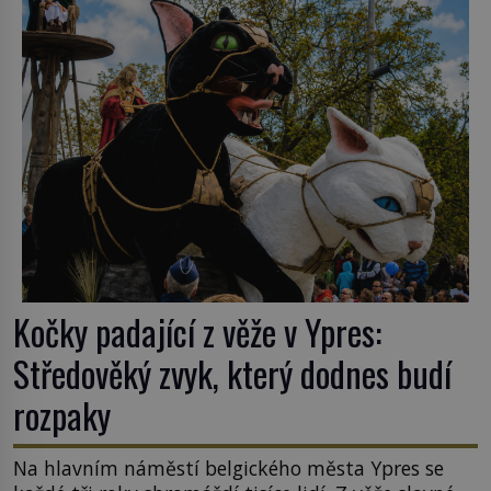
ghetto založené v roce 1555. Pokud jde o vztah
k Židům, nemá se Řím čím chlubit. […]
Kočky padající z věže v Ypres:
Středověký zvyk, který dodnes budí
rozpaky
Na hlavním náměstí belgického města Ypres se