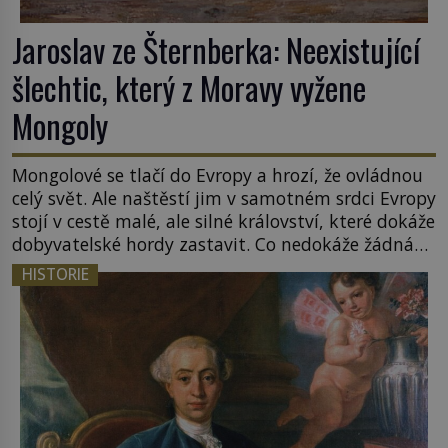
Jaroslav ze Šternberka: Neexistující
šlechtic, který z Moravy vyžene
Mongoly
Mongolové se tlačí do Evropy a hrozí, že ovládnou
celý svět. Ale naštěstí jim v samotném srdci Evropy
stojí v cestě malé, ale silné království, které dokáže
dobyvatelské hordy zastavit. Co nedokáže žádná
z asijských říší, co nedokážou Němci – to dokáže
HISTORIE
český král. Nebo že by ne? Mongolové od roku 1223
postupují podél Kaspického a Azovského moře, […]