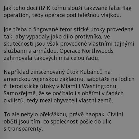
Jak toho docílit? K tomu slouží takzvané false flag
operation, tedy operace pod falešnou vlajkou.
Jde třeba o fingované teroristické útoky provedené
tak, aby vypadaly jako dílo protivníka, ve
skutečnosti jsou však provedené vlastními tajnými
službami a armádou. Operace Northwoods
zahrnovala takových misí celou řadu.
Například zinscenovaný útok Kubánců na
americkou vojenskou základnu, sabotáže na lodích
či teroristické útoky v Miami i Washingtonu.
Samozřejmě, že se počítalo i s oběťmi v řadách
civilistů, tedy mezi obyvateli vlastní země.
To ale nebylo překážkou, právě naopak. Civilní
oběti jsou tím, co společnost pošle do ulic
s transparenty.