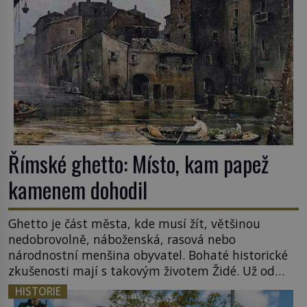
lotyšské Rigy? Casanova v Pobaltí kontaktoval
tamní zednářské lóže. Nebyl v této oblasti žádným
nováčkem, protože do zednářské […]
Římské ghetto: Místo, kam papež
kamenem dohodil
Ghetto je část města, kde musí žít, většinou
nedobrovolně, náboženská, rasová nebo
národnostní menšina obyvatel. Bohaté historické
zkušenosti mají s takovým životem Židé. Už od
středověku jsou totiž v každou chvíli nuceni v
HISTORIE
nějakém žít. Mezi ty nejslavnější patří i římské