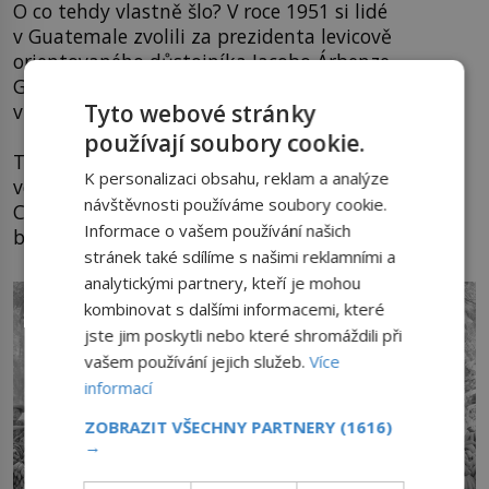
O co tehdy vlastně šlo? V roce 1951 si lidé
v Guatemale zvolili za prezidenta levicově
orientovaného důstojníka Jacobo Árbenze
Guzmána, který se rozhodl pokračovat
Tyto webové stránky
v pozemkové reformě podporující malé rolníky.
používají soubory cookie.
Tím ale doslova stoupl na kuří oko tamním
K personalizaci obsahu, reklam a analýze
velkopěstitelům, hlavně firmě United Fruit
návštěvnosti používáme soubory cookie.
Company, jednomu z největších producentů
Informace o vašem používání našich
banánů na světě.
stránek také sdílíme s našimi reklamními a
analytickými partnery, kteří je mohou
kombinovat s dalšími informacemi, které
jste jim poskytli nebo které shromáždili při
vašem používání jejich služeb.
Více
informací
ZOBRAZIT VŠECHNY PARTNERY
(1616)
→