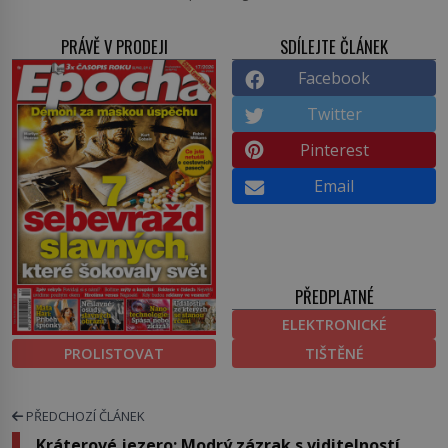
PRÁVĚ V PRODEJI
SDÍLEJTE ČLÁNEK
Facebook
Twitter
Pinterest
Email
PŘEDPLATNÉ
ELEKTRONICKÉ
PROLISTOVAT
TIŠTĚNÉ
PŘEDCHOZÍ ČLÁNEK
Kráterové jezero: Modrý zázrak s viditelností