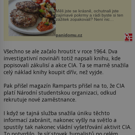
Měli jste se krásně, ochutnali jste
zajímavé pokrmy a rádi byste si ten
zážitek zopakovali? Není nic
snazšího. Pljeskavica (10 porcí)
Možná jste ji ochutnali na dovolené v
bývalé Jugoslávii, lze ji vi...
panidomu.cz
Všechno se ale začalo hroutit v roce 1964. Dva
investigativní novináři totiž napsali knihu, kde
popisovali zákulisí a akce CIA. Ta se marně snažila
celý náklad knihy koupit dřív, než vyjde.
Pak přišel magazín Ramparts přišel na to, že CIA
platí Národní studentskou organizaci, odkud
rekrutuje nové zaměstnance.
I když se tajná služba snažila úniku těchto
informací zabránit, nakonec vyšly na světlo a
spustily tak nakonec vládní vyšetřování aktivit CIA.
To potvrdilo, že síť stovek žurnalistů po celém