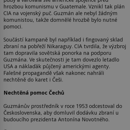
hrozbou komunismu v Guatemale. Vznikl tak plán
CIA na vojenský puč. Guzmán ale nebyl žádným
komunistou, takže domnělé hrozbě bylo nutné
pomoci.
Součástí kampaně byl například i fingovaný sklad
zbraní na pobřeží Nikaraguy. CIA tvrdila, že výzbroj
tam dopravila sovětská ponorka na podporu
Guzmána. Ve skutečnosti je tam dovezlo letadlo
USA a náklaďák půjčený americkými agenty.
Falešné propagandě však nakonec nahráli
nechtěně do karet i Češi.
Nechtěná pomoc Čechů
Guzmánův prostředník v roce 1953 odcestoval do
Československa, aby domluvil dodávku zbraní u
budoucího prezidenta Antonína Novotného.