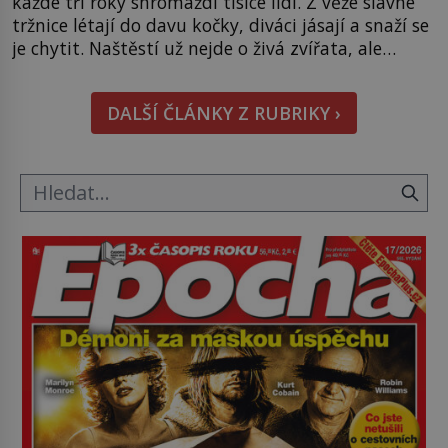
každé tři roky shromáždí tisíce lidí. Z věže slavné
tržnice létají do davu kočky, diváci jásají a snaží se
je chytit. Naštěstí už nejde o živá zvířata, ale
jenom o plyšové suvenýry. Kdysi to ale bylo jinak.
Tato veselá podívaná připomíná jeden z
DALŠÍ ČLÁNKY Z RUBRIKY ›
nejpodivnějších a zároveň nejkrutějších zvyků […]