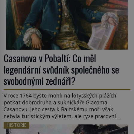
Casanova v Pobaltí: Co měl
legendární svůdník společného se
svobodnými zednáři?
V roce 1764 byste mohli na lotyšských plážích
potkat dobrodruha a sukničkáře Giacoma
Casanovu. Jeho cesta k Baltskému moři však
nebyla turistickým výletem, ale ryze pracovní
cestou se zištnými úmysly. Jaký cíl Casanova
HISTORIE
sledoval, když se například procházel uličkami