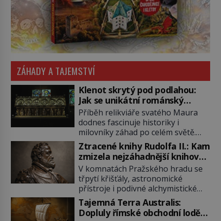
ZÁHADY A TAJEMSTVÍ
Klenot skrytý pod podlahou:
Jak se unikátní románský
poklad dostal do zapadlého
Příběh relikviáře svatého Maura
Bečova?
dodnes fascinuje historiky i
milovníky záhad po celém světě.
Tato románská zlatnická památka
Ztracené knihy Rudolfa II.: Kam
ze 13. století je po českých
zmizela nejzáhadnější knihovna
korunovačních klenotech druhým
Evropy?
V komnatách Pražského hradu se
nejcennějším movitým majetkem v
třpytí křišťály, astronomické
České republice. Přestože byl
přístroje i podivné alchymistické
klenot v roce 1985 po dramatickém
rukopisy. Císař Rudolf II.
pátrání kriminalistů úspěšně
Tajemná Terra Australis:
shromažďuje vše, co souvisí s
nalezen, jeho minulost stále
Dopluly římské obchodní lodě
tajemstvím přírody, hvězd i
obestírá hustá mlha. Otázky, jak