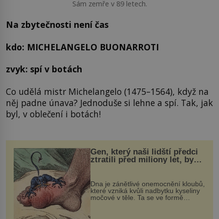
Sám zemře v 89 letech.
Na zbytečnosti není čas
kdo: MICHELANGELO BUONARROTI
zvyk: spí v botách
Co udělá mistr Michelangelo (1475–1564), když na
něj padne únava? Jednoduše si lehne a spí. Tak, jak
byl, v oblečení i botách!
Gen, který naši lidští předci
ztratili před miliony let, by
mohl pomoci s léčbou
„nemoci králů“
Dna je zánětlivé onemocnění kloubů,
které vzniká kvůli nadbytku kyseliny
močové v těle. Ta se ve formě
krystalků ukládá v blízkosti kloubů,
nejčastěji přitom postihuje palce na
nohou, a způsobuje bole...