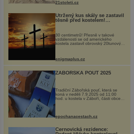
21stoleti.cz
Utržený kus skály se zastavil
těsně před kostelem!
Ochránila ho boží síla?
30 centimetrů! Přesně v takové
vzdálenosti se od amerického
kostela zastavil obrovský 20tunový
balvan, který se v květnu 2014
nečekaně odtrhl od nedaleké skály
při její demolici. Podle místních stojí
enigmaplus.cz
...
ZÁBOŘSKÁ POUŤ 2025
Tradiční Zábořská pouť, která se
koná v neděli 7.9.2025 od 11:00
hod. u kostela v Záboří, části obce
Kly u Mělníka. V programu naleznete
komentovanou prohlídku kostela,
dobovou hudbu, řemesla, atrakce...
epochanacestach.cz
Černovická rezidence: