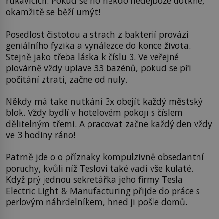
rukavicích. Pokud se ho někdo nedejbože dotkne,
okamžitě se běží umýt!
Posedlost čistotou a strach z bakterií provází
geniálního fyzika a vynálezce do konce života.
Stejně jako třeba láska k číslu 3. Ve veřejné
plovárně vždy uplave 33 bazénů, pokud se při
počítání ztratí, začne od nuly.
Někdy má také nutkání 3x obejít každý městský
blok. Vždy bydlí v hotelovém pokoji s číslem
dělitelným třemi. A pracovat začne každý den vždy
ve 3 hodiny ráno!
Patrně jde o o příznaky kompulzivně obsedantní
poruchy, kvůli níž Teslovi také vadí vše kulaté.
Když prý jednou sekretářka jeho firmy Tesla
Electric Light & Manufacturing přijde do práce s
perlovým náhrdelníkem, hned ji pošle domů.