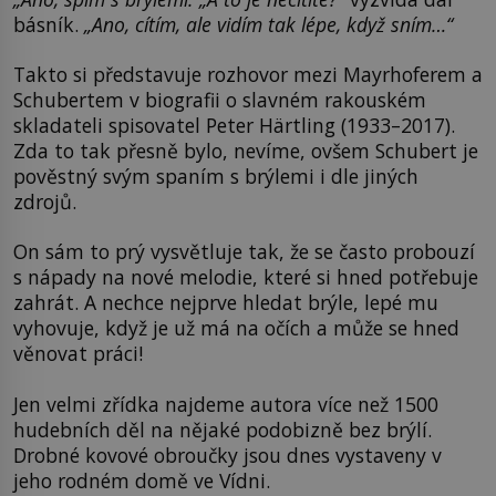
básník.
„Ano, cítím, ale vidím tak lépe, když sním…“
Takto si představuje rozhovor mezi Mayrhoferem a
Schubertem v biografii o slavném rakouském
skladateli spisovatel Peter Härtling (1933–2017).
Zda to tak přesně bylo, nevíme, ovšem Schubert je
pověstný svým spaním s brýlemi i dle jiných
zdrojů.
On sám to prý vysvětluje tak, že se často probouzí
s nápady na nové melodie, které si hned potřebuje
zahrát. A nechce nejprve hledat brýle, lepé mu
vyhovuje, když je už má na očích a může se hned
věnovat práci!
Jen velmi zřídka najdeme autora více než 1500
hudebních děl na nějaké podobizně bez brýlí.
Drobné kovové obroučky jsou dnes vystaveny v
jeho rodném domě ve Vídni.