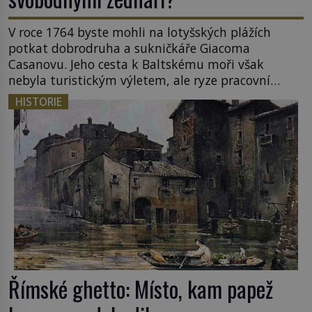
V roce 1764 byste mohli na lotyšských plážích
potkat dobrodruha a sukničkáře Giacoma
Casanovu. Jeho cesta k Baltskému moři však
nebyla turistickým výletem, ale ryze pracovní
cestou se zištnými úmysly. Jaký cíl Casanova
HISTORIE
sledoval, když se například procházel uličkami
lotyšské Rigy? Casanova v Pobaltí kontaktoval
tamní zednářské lóže. Nebyl v této oblasti žádným
nováčkem, protože do zednářské […]
Římské ghetto: Místo, kam papež