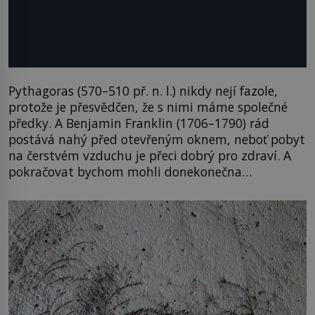
Pythagoras (570–510 př. n. l.) nikdy nejí fazole,
protože je přesvědčen, že s nimi máme společné
předky. A Benjamin Franklin (1706–1790) rád
postává nahý před otevřeným oknem, neboť pobyt
na čerstvém vzduchu je přeci dobrý pro zdraví. A
pokračovat bychom mohli donekonečna…