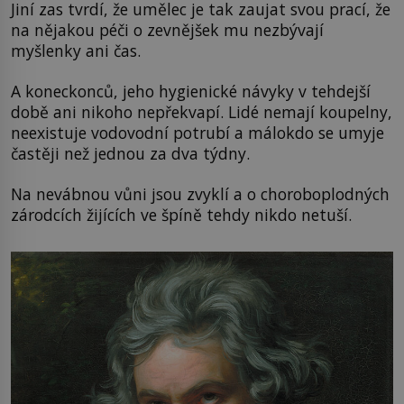
Jiní zas tvrdí, že umělec je tak zaujat svou prací, že
na nějakou péči o zevnějšek mu nezbývají
myšlenky ani čas.
A koneckonců, jeho hygienické návyky v tehdejší
době ani nikoho nepřekvapí. Lidé nemají koupelny,
neexistuje vodovodní potrubí a málokdo se umyje
častěji než jednou za dva týdny.
Na nevábnou vůni jsou zvyklí a o choroboplodných
zárodcích žijících ve špíně tehdy nikdo netuší.