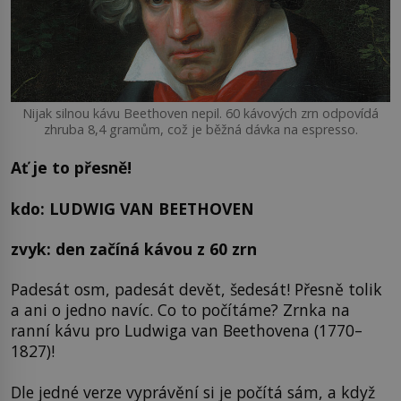
Nijak silnou kávu Beethoven nepil. 60 kávových zrn odpovídá
zhruba 8,4 gramům, což je běžná dávka na espresso.
Ať je to přesně!
kdo: LUDWIG VAN BEETHOVEN
zvyk: den začíná kávou z 60 zrn
Padesát osm, padesát devět, šedesát! Přesně tolik
a ani o jedno navíc. Co to počítáme? Zrnka na
ranní kávu pro Ludwiga van Beethovena (1770–
1827)!
Dle jedné verze vyprávění si je počítá sám, a když