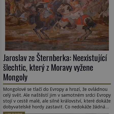
Jaroslav ze Šternberka: Neexistující
šlechtic, který z Moravy vyžene
Mongoly
Mongolové se tlačí do Evropy a hrozí, že ovládnou
celý svět. Ale naštěstí jim v samotném srdci Evropy
stojí v cestě malé, ale silné království, které dokáže
dobyvatelské hordy zastavit. Co nedokáže žádná
z asijských říší, co nedokážou Němci – to dokáže