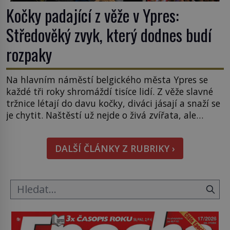
Kočky padající z věže v Ypres:
Středověký zvyk, který dodnes budí
rozpaky
Na hlavním náměstí belgického města Ypres se
každé tři roky shromáždí tisíce lidí. Z věže slavné
tržnice létají do davu kočky, diváci jásají a snaží se
je chytit. Naštěstí už nejde o živá zvířata, ale
jenom o plyšové suvenýry. Kdysi to ale bylo jinak.
Tato veselá podívaná připomíná jeden z
DALŠÍ ČLÁNKY Z RUBRIKY ›
nejpodivnějších a zároveň nejkrutějších zvyků […]