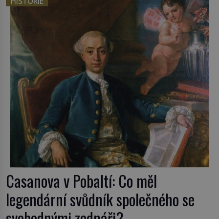
HISTORIE
český král. Nebo že by ne? Mongolové od roku 1223
postupují podél Kaspického a Azovského moře, […]
Casanova v Pobaltí: Co měl
legendární svůdník společného se
svobodnými zednáři?