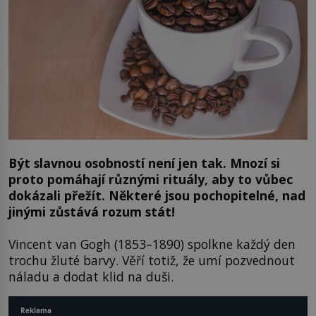
Být slavnou osobností není jen tak. Mnozí si
proto pomáhají různými rituály, aby to vůbec
dokázali přežít. Některé jsou pochopitelné, nad
jinými zůstává rozum stát!
Vincent van Gogh (1853–1890) spolkne každý den
trochu žluté barvy. Věří totiž, že umí pozvednout
náladu a dodat klid na duši.
Reklama