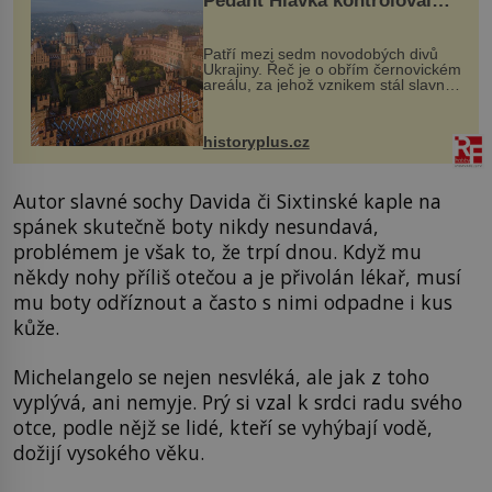
Pedant Hlávka kontroloval
každou cihlu
Patří mezi sedm novodobých divů
Ukrajiny. Řeč je o obřím černovickém
areálu, za jehož vznikem stál slavný
český architekt Josef Hlávka. Ten si
na něm dal mimořádně záležet. Jeho
stavební plány by při ...
historyplus.cz
Autor slavné sochy Davida či Sixtinské kaple na
spánek skutečně boty nikdy nesundavá,
problémem je však to, že trpí dnou. Když mu
někdy nohy příliš otečou a je přivolán lékař, musí
mu boty odříznout a často s nimi odpadne i kus
kůže.
Michelangelo se nejen nesvléká, ale jak z toho
vyplývá, ani nemyje. Prý si vzal k srdci radu svého
otce, podle nějž se lidé, kteří se vyhýbají vodě,
dožijí vysokého věku.