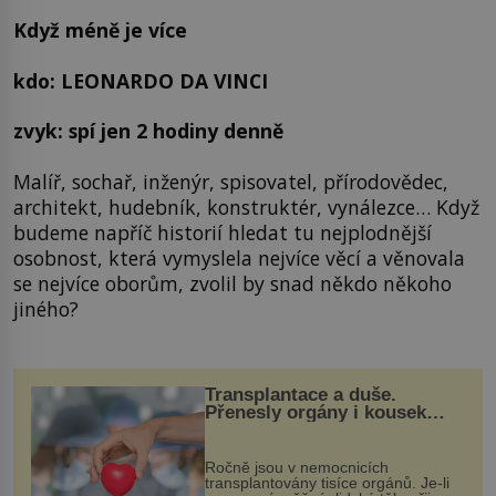
Když méně je více
kdo: LEONARDO DA VINCI
zvyk: spí jen 2 hodiny denně
Malíř, sochař, inženýr, spisovatel, přírodovědec,
architekt, hudebník, konstruktér, vynálezce… Když
budeme napříč historií hledat tu nejplodnější
osobnost, která vymyslela nejvíce věcí a věnovala
se nejvíce oborům, zvolil by snad někdo někoho
jiného?
Transplantace a duše.
Přenesly orgány i kousek
osobnosti dárce?
Ročně jsou v nemocnicích
transplantovány tisíce orgánů. Je-li