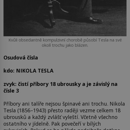
Kvůli obsedantně kompulzivní chorobě působí Tesla na své
okolí trochu jako blázen.
Osudová čísla
kdo: NIKOLA TESLA
zvyk: čistí příbory 18 ubrousky a je závislý na
čísle 3
Příbory ani talíře nejsou špinavé ani trochu. Nikola
Tesla (1856–1943) přesto raději vezme celkem 18
ubrousků a každý zvlášť vyleští. Včetně všechno
ostatního v jídelně. Pak povečeří v bílých