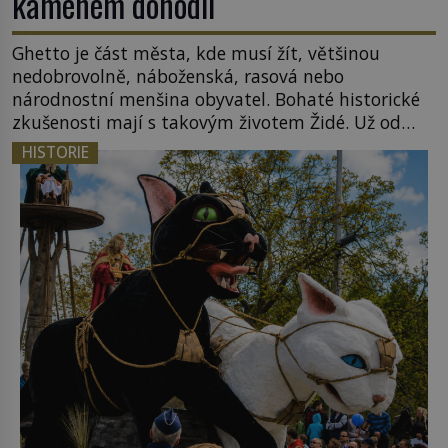
kamenem dohodil
Ghetto je část města, kde musí žít, většinou
nedobrovolně, náboženská, rasová nebo
národnostní menšina obyvatel. Bohaté historické
zkušenosti mají s takovým životem Židé. Už od
středověku jsou totiž v každou chvíli nuceni v
HISTORIE
nějakém žít. Mezi ty nejslavnější patří i římské
ghetto založené v roce 1555. Pokud jde o vztah
k Židům, nemá se Řím čím chlubit. […]