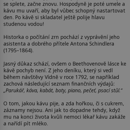
se splete, začne znovu. Hospodyně je poté umele a
kávu mu uvaří, aby byl vůbec schopný nastartovat
den. Po kávě si skladatel ještě polije hlavu
studenou vodou!
Historka o počítání zrn pochází z vyprávění jeho
asistenta a dobrého přítele Antona Schindlera
(1795–1864).
Jasný důkaz schází, ovšem o Beethovenově lásce ke
kávě pochyb není. Z jeho deníku, který si vedl
během návštěvy Vídně v roce 1792, se například
zachová následující seznam finančních výdajů:
„Parukář, káva, kabát, boty, piano, pečeť, psací stůl.“
O tom, jakou kávu pije, a zda hořkou, či s cukrem,
záznamy nejsou. Ani jak to dopadne tehdy, když
mu na konci života kvůli nemoci lékař kávu zakáže
a nařídí pít mléko.