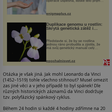
operace úspěšná, lidské tělo přijme
darovaný orgán za své a pacient
může vést plnohodnotný život. Ale co
když při transplantaci nepřijímám...
enigmaplus.cz
Duplikace genomu u rostlin:
Skrytá genetická zátěž i
evoluční výhoda
Představte si, že by se rostlina
jednou ráno probudila a zjistila, že
má svůj genetický manuál celý
dvakrát. Přesně to se občas v
přírodě stane – a podle nového
výzkumu to může být pro druhy
epochalnisvet.cz
vstupenka...
Otázka je však jiná. Jak mohl Leonardo da Vinci
(1452–1519) tohle všechno stihnout? Musel omezit
zas jiné věci a v jeho případě to byl spánek! Dle
různých historických záznamů da Vinci dodržuje
tzv. polyfázický spánkový cyklus.
Během 24 hodin si každé 4 hodiny zdřímne na 20