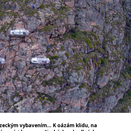
olezeckým vybavením… K oázám klidu, na