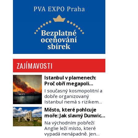
ZAJÍMAVOSTI
Istanbul v plamenech:
Proč obří megapoli
ohrožují měsíce
I současný kosmopolitní a
smaženého lilku?
dobře organizovaný
Istanbul nemá s rizikem
požárů nikdy vyhráno. Jen
Město, které pohlcuje
těžko si tak člověk dokáže
moře: Jak slavný Dunwich
představit, jaká požární
mizí pod hladinou
Na východním pobřeží
rizika skrýval Istanbul časů
Anglie leží místo, které
minulých. Jak čelilo město v
vypadá nenápadně. Jen
minulosti potenciální