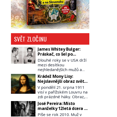
SVĚT ZLOČINU
James Whitey Bulger:
Práskač, co šel po
práskačích
Dlouhé roky se v USA drží
mezi desítkou
nejhledanějších mužů a
dopracuje to až na číslo
Krádež Mony Lisy:
dvě – hned po Usámovi bin
Nejslavnější obraz světa
Ládinovi (1957–2011). To je
zůstane dva roky
V pondělí 21. srpna 1911
James „Whitey“ Bulger
nezvěstný
visí v pařížském Louvru na
(1929–2018) viněný ze
zdi prázdné háky. Obraz,
spoluúčasti na 19
který dnes zná celý svět, je
vraždách, vydírání a lichvy.
José Pereira: Místo
pryč. Zpočátku si nikdo
A samozřejmě, krom toho
manželky 12letá dcera –
nemyslí, že jde o krádež.
je ještě drogový dealer,
a sousedi o všem vědí!
Píše se rok 2010. Muž v
Zaměstnanci jsou
který neváhá odstranit z