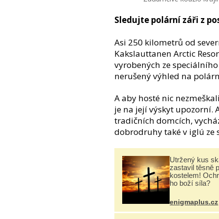
Sledujte polární záři z po
Asi 250 kilometrů od sever
Kakslauttanen Arctic Resort
vyrobených ze speciálního
nerušený výhled na polární
A aby hosté nic nezmeškal
je na její výskyt upozorní.
tradičních domcích, vycház
dobrodruhy také v iglú ze
Utržený kus sk
zastavil těsně 
kostelem! Ochr
ho boží síla?
enigmaplus.cz