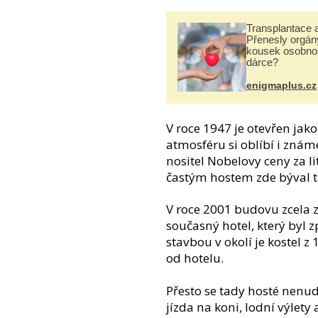
Transplantace 
Přenesly orgány
kousek osobnos
dárce?
enigmaplus.cz
V roce 1947 je otevřen jako
atmosféru si oblíbí i známé
nositel Nobelovy ceny za l
častým hostem zde býval t
V roce 2001 budovu zcela z
současný hotel, který byl 
stavbou v okolí je kostel z
od hotelu.
Přesto se tady hosté nenudí
jízda na koni, lodní výlety