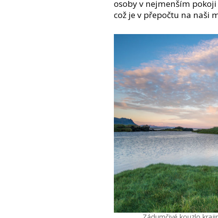
osoby v nejmenším pokoji 
což je v přepočtu na naši
Zádumčivé kouzlo krajiny