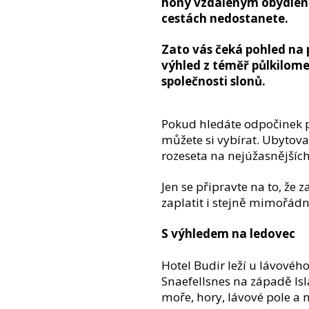
hony vzdáleným obydlen
cestách nedostanete.
Zato vás čeká pohled na p
výhled z téměř půlkilom
společnosti slonů.
Pokud hledáte odpočinek pr
můžete si vybírat. Ubytova
rozeseta na nejúžasnějších
Jen se připravte na to, že z
zaplatit i stejně mimořád
S výhledem na ledovec
Hotel Budir leží u lávovéh
Snaefellsnes na západě Is
moře, hory, lávové pole a 