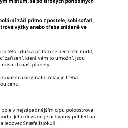
ým místům, se po širokých pohodlných
olární záři přímo z postele, sobí safari,
etrové výšky anebo třeba snídaně ve
o tělo i duši a přitom se nechcete nudit,
cí zařízení, která vám to umožní, jsou
 místech naší planety.
a luxusní a originální relax je třeba
nou cenu.
o pole v nejzápadnějším cípu poloostrova
landu. Jeho devízou je úchvatný pohled na
na ledovec Snæfellsjökull.