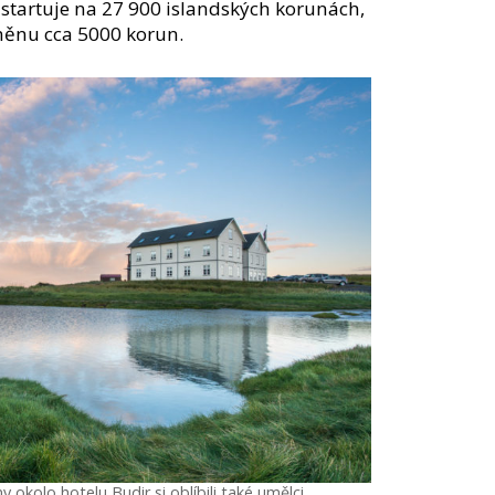
startuje na 27 900 islandských korunách,
 měnu cca 5000 korun.
 okolo hotelu Budir si oblíbili také umělci.