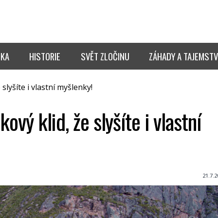
IKA
HISTORIE
SVĚT ZLOČINU
ZÁHADY A TAJEMSTV
slyšíte i vlastní myšlenky!
kový klid, že slyšíte i vlastní
21.7.2