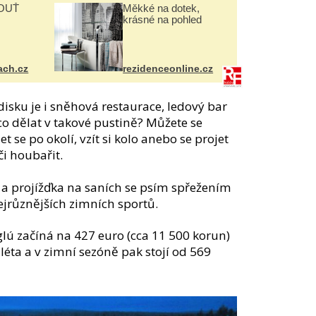
OUŤ
Měkké na dotek,
krásné na pohled
ach.cz
rezidenceonline.cz
isku je i sněhová restaurace, ledový bar
 co dělat v takové pustině? Můžete se
t se po okolí, vzít si kolo anebo se projet
či houbařit.
i a projížďka na saních se psím spřežením
ejrůznějších zimních sportů.
lú začíná na 427 euro (cca 11 500 korun)
éta a v zimní sezóně pak stojí od 569