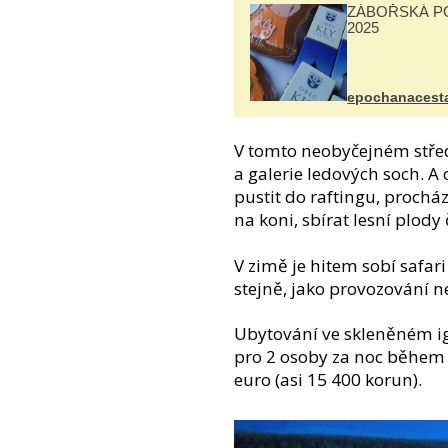
ZÁBOŘSKÁ P
2025
epochanacest
V tomto neobyčejném střed
a galerie ledových soch. A
pustit do raftingu, procháze
na koni, sbírat lesní plody 
V zimě je hitem sobí safar
stejně, jako provozování n
Ubytování ve skleněném ig
pro 2 osoby za noc během l
euro (asi 15 400 korun).