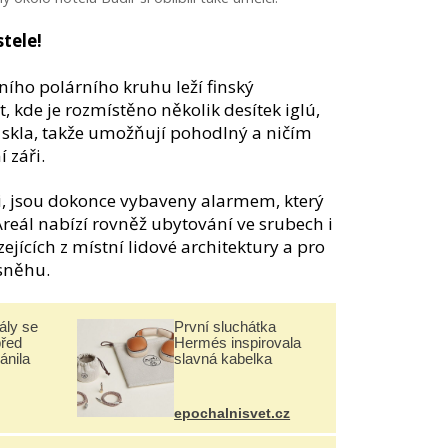
stele!
ního polárního kruhu leží finský
, kde je rozmístěno několik desítek iglú,
 skla, takže umožňují pohodlný a ničím
 záři.
i, jsou dokonce vybaveny alarmem, který
 Areál nabízí rovněž ubytování ve srubech i
ejících z místní lidové architektury a pro
 sněhu.
ály se
První sluchátka
před
Hermés inspirovala
ánila
slavná kabelka
epochalnisvet.cz