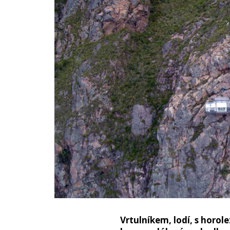
Vrtulníkem, lodí, s hor