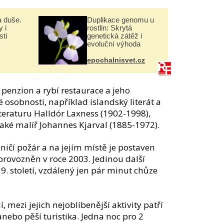
a duše.
Duplikace genomu u
 i
rostlin: Skrytá
ti
genetická zátěž i
evoluční výhoda
epochalnisvet.cz
 penzion a rybí restaurace a jeho
 osobnosti, například islandský literát a
iteraturu Halldór Laxness (1902-1998),
aké malíř Johannes Kjarval (1885-1972).
ničí požár a na jejím místě je postaven
zprovozněn v roce 2003. Jedinou další
 19. století, vzdálený jen pár minut chůze
, mezi jejich nejoblíbenější aktivity patří
 anebo pěší turistika. Jedna noc pro 2