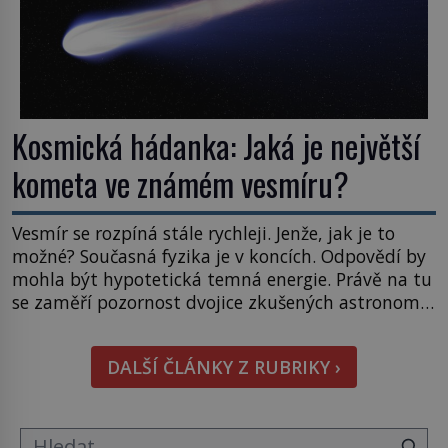
Kosmická hádanka: Jaká je největší
kometa ve známém vesmíru?
Vesmír se rozpíná stále rychleji. Jenže, jak je to
možné? Současná fyzika je v koncích. Odpovědí by
mohla být hypotetická temná energie. Právě na tu
se zaměří pozornost dvojice zkušených astronomů.
Namísto ní ale objeví něco mnohem
hmatatelnějšího. Naprosto rekordní kometu!
DALŠÍ ČLÁNKY Z RUBRIKY ›
Astronomové Pedro Bernardinelli a Gary Bernstein
mravenčí prací zkoumají archivní snímky v rámci
Průzkumu temné energie […]