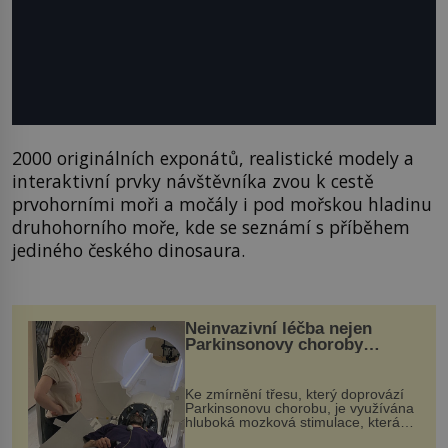
2000 originálních exponátů, realistické modely a
interaktivní prvky návštěvníka zvou k cestě
prvohorními moři a močály i pod mořskou hladinu
druhohorního moře, kde se seznámí s příběhem
jediného českého dinosaura.
Neinvazivní léčba nejen
Parkinsonovy choroby
pomocí ultrazvukové
„helmy“
Ke zmírnění třesu, který doprovází
Parkinsonovu chorobu, je využívána
hluboká mozková stimulace, která
však vyžaduje vysoce invazivní