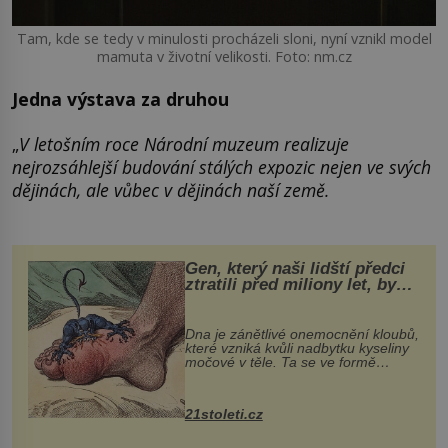
Tam, kde se tedy v minulosti procházeli sloni, nyní vznikl model
mamuta v životní velikosti. Foto: nm.cz
Jedna výstava za druhou
„
V letošním roce Národní muzeum realizuje
nejrozsáhlejší budování stálých expozic nejen ve svých
dějinách, ale vůbec v dějinách naší země.
Gen, který naši lidští předci
ztratili před miliony let, by
mohl pomoci s léčbou
„nemoci králů“
Dna je zánětlivé onemocnění kloubů,
které vzniká kvůli nadbytku kyseliny
močové v těle. Ta se ve formě
krystalků ukládá v blízkosti kloubů,
nejčastěji přitom postihuje palce na
nohou, a způsobuje bole...
21stoleti.cz