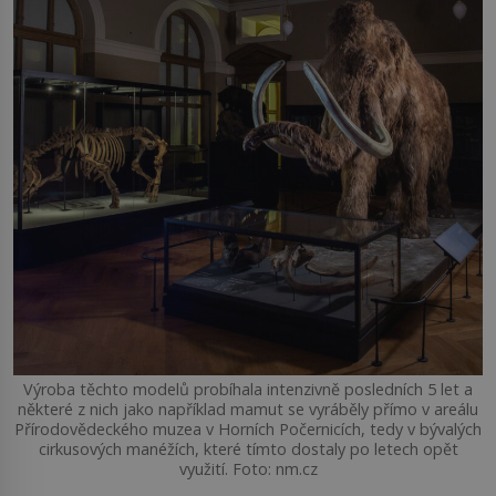
Výroba těchto modelů probíhala intenzivně posledních 5 let a
některé z nich jako například mamut se vyráběly přímo v areálu
Přírodovědeckého muzea v Horních Počernicích, tedy v bývalých
cirkusových manéžích, které tímto dostaly po letech opět
využití. Foto: nm.cz