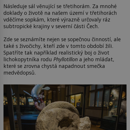
Následuje sál věnující se třetihorám. Za mnohé
doklady o životě na našem území v třetihorách
vděčíme sopkám, které výrazně určovaly ráz
subtropické krajiny v severní části Čech.
Zde se seznámíte nejen se sopečnou činností, ale
také s živočichy, kteří zde v tomto období žili.
Spatříte tak například realistický boj o život
lichokopytníka rodu
Phyllotillon
a jeho mláďat,
které se zrovna chystá napadnout smečka
medvědopsů.