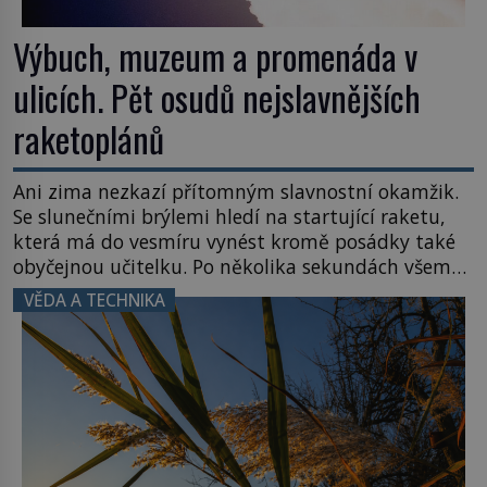
Výbuch, muzeum a promenáda v
ulicích. Pět osudů nejslavnějších
raketoplánů
Ani zima nezkazí přítomným slavnostní okamžik.
Se slunečními brýlemi hledí na startující raketu,
která má do vesmíru vynést kromě posádky také
obyčejnou učitelku. Po několika sekundách všem
ztuhnou úsměvy, stroj totiž exploduje. Jejich
VĚDA A TECHNIKA
konstrukce není z levného kraje, daňové
poplatníky stojí miliardy dolarů. Na druhou stranu
zvládnou jen představitelné věci. Na malé kousky
Název: Columbia První […]