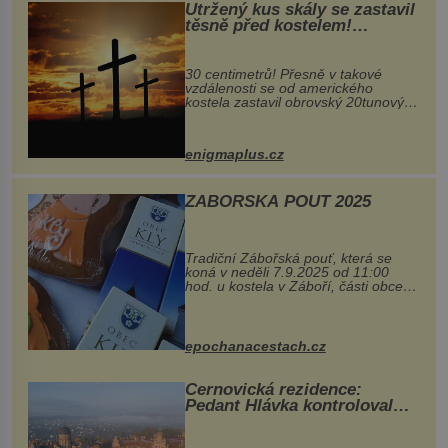
Utržený kus skály se zastavil
těsně před kostelem!
Ochránila ho boží síla?
30 centimetrů! Přesně v takové
vzdálenosti se od amerického
kostela zastavil obrovský 20tunový
balvan, který se v květnu 2014
nečekaně odtrhl od nedaleké skály
při její demolici. Podle místních stojí
enigmaplus.cz
...
ZÁBOŘSKÁ POUŤ 2025
Tradiční Zábořská pouť, která se
koná v neděli 7.9.2025 od 11:00
hod. u kostela v Záboří, části obce
Kly u Mělníka. V programu naleznete
komentovanou prohlídku kostela,
dobovou hudbu, řemesla, atrakce...
epochanacestach.cz
Černovická rezidence:
Pedant Hlávka kontroloval
každou cihlu