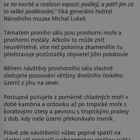
se na tvorbě a realizaci expozic podílejí, a patří jim za
to veliké poděkování,“
říká generální ředitel
Národního muzea Michal Lukeš.
Tématem prvního sálu jsou prvohorní moře a
prvohorní močály. Ačkoliv to může znít
neuvěřitelně, více než polovina zkamenělin tu
představuje pozůstatky obyvatel jižní polokoule.
Během návštěvy prvohorního sálu vlastně
sledujete posouvání většiny dnešního českého
území z jihu na sever.
Postupně putujete z poměrně chladných moří v
době kambria a ordoviku až po tropické moře s
korálovými útesy a pevninu s tropickými pralesy
z dob, kdy naše území překonávalo rovník.
Právě zde návštěvníci vůbec poprvé spatří na
vlastní oči nejstarší suchozemskou rostlinu světa