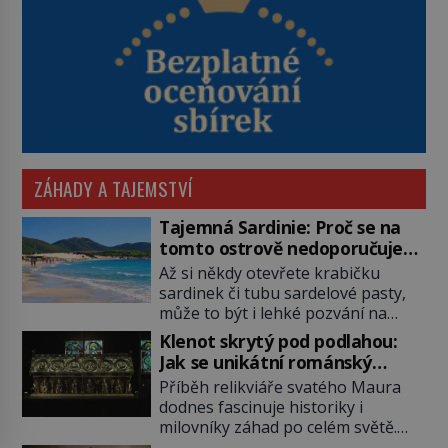
ZÁHADY A TAJEMSTVÍ
Tajemná Sardinie: Proč se na
tomto ostrově nedoporučuje
pytlovat „mořské brambory“?
Až si někdy otevřete krabičku
sardinek či tubu sardelové pasty,
může to být i lehké pozvání na
cestu do srdce Středozemního
Klenot skrytý pod podlahou:
moře, na ostrov hrdých Sardů.
Jak se unikátní románský
Věděli jste, že to byl právě italský
poklad dostal do zapadlého
Příběh relikviáře svatého Maura
ostrov Sardinie, jenž těmto
Bečova?
dodnes fascinuje historiky i
produktům moře propůjčil své
milovníky záhad po celém světě.
jméno. Co dalšího je pro Sardinii
Tato románská zlatnická památka