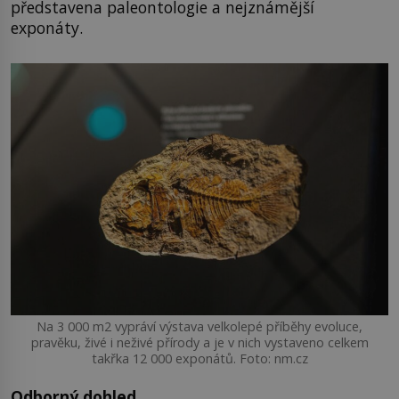
představena paleontologie a nejznámější
exponáty.
Na 3 000 m2 vypráví výstava velkolepé příběhy evoluce,
pravěku, živé i neživé přírody a je v nich vystaveno celkem
takřka 12 000 exponátů. Foto: nm.cz
Odborný dohled