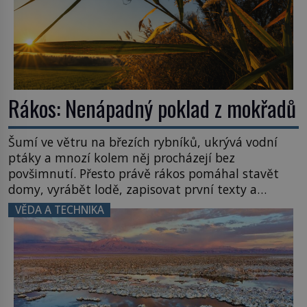
Rákos: Nenápadný poklad z mokřadů
Šumí ve větru na březích rybníků, ukrývá vodní
ptáky a mnozí kolem něj procházejí bez
povšimnutí. Přesto právě rákos pomáhal stavět
domy, vyrábět lodě, zapisovat první texty a
inspiroval řadu pověstí. Tato skromná, ale
VĚDA A TECHNIKA
užitečná rostlina provází člověka už tisíce let.
Většina lidí vnímá rákos jen jako obyčejnou kulisu
letního koupání. Stačí se však podívat […]