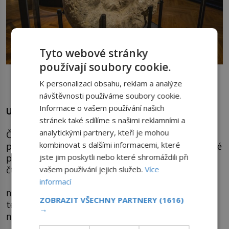
Tyto webové stránky
používají soubory cookie.
Obě patra Západního křídla Historické budovy Národního
muzea jsou tak nyní plná nových přírodovědeckých expozic.
K personalizaci obsahu, reklam a analýze
Foto: nm.cz
návštěvnosti používáme soubory cookie.
Informace o vašem používání našich
Unikátní expozice
stránek také sdílíme s našimi reklamními a
analytickými partnery, kteří je mohou
Čtvrtohory představují závěr vyprávění o pravěké
kombinovat s dalšími informacemi, které
přírodě dnešní České republiky. Ukazují reakce živé
přírody na opakované změny klimatu typické pro
jste jim poskytli nebo které shromáždili při
čtvrtohory:
vašem používání jejich služeb.
Více
informací
na chladná a suchá období dob ledových i na
ZOBRAZIT VŠECHNY PARTNERY
(1616)
teplejší doby meziledové s mohutnými řekami a
→
nekonečnými lesy.