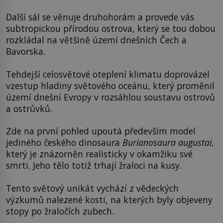
Další sál se věnuje druhohorám a provede vás
subtropickou přírodou ostrova, který se tou dobou
rozkládal na většině území dnešních Čech a
Bavorska.
Tehdejší celosvětové oteplení klimatu doprovázel
vzestup hladiny světového oceánu, který proměnil
území dnešní Evropy v rozsáhlou soustavu ostrovů
a ostrůvků.
Zde na první pohled upoutá především model
jediného českého dinosaura
Burianosaura augustai
,
který je znázorněn realisticky v okamžiku své
smrti. Jeho tělo totiž trhají žraloci na kusy.
Tento světový unikát vychází z vědeckých
výzkumů nalezené kosti, na kterých byly objeveny
stopy po žraločích zubech.