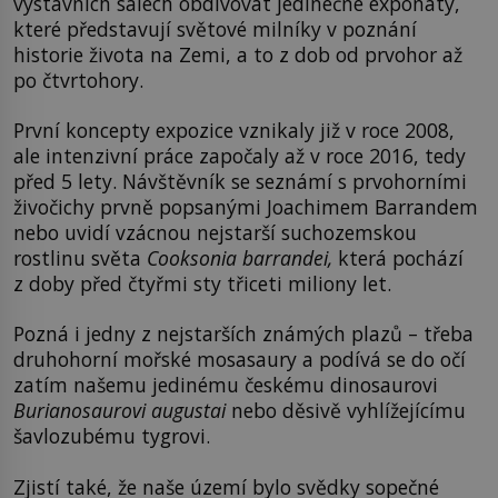
výstavních sálech obdivovat jedinečné exponáty,
které představují světové milníky v poznání
historie života na Zemi, a to z dob od prvohor až
po čtvrtohory.
První koncepty expozice vznikaly již v roce 2008,
ale intenzivní práce započaly až v roce 2016, tedy
před 5 lety. Návštěvník se seznámí s prvohorními
živočichy prvně popsanými Joachimem Barrandem
nebo uvidí vzácnou nejstarší suchozemskou
rostlinu světa
Cooksonia barrandei,
která pochází
z doby před čtyřmi sty třiceti miliony let.
Pozná i jedny z nejstarších známých plazů – třeba
druhohorní mořské mosasaury a podívá se do očí
zatím našemu jedinému českému dinosaurovi
Burianosaurovi augustai
nebo děsivě vyhlížejícímu
šavlozubému tygrovi.
Zjistí také, že naše území bylo svědky sopečné