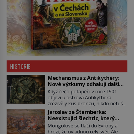
HISTORIE
Mechanismus z Antikythéry:
Nové výzkumy odhalují další
překvapení o starověkém
Když řečtí potápěči v roce 1901
počítači
objeví u ostrova Antikythéra
zrezivělý kus bronzu, nikdo netuší,
že drží v rukou jeden z
Jaroslav ze Šternberka:
nejúžasnějších vynálezů starověku.
Neexistující šlechtic, který
Až moderní rentgenové tomografy
z Moravy vyžene Mongoly
Mongolové se tlačí do Evropy a
odhalí desítky ozubených kol
hrozí, že ovládnou celý svět. Ale
ukrytých uvnitř. Mechanismus z