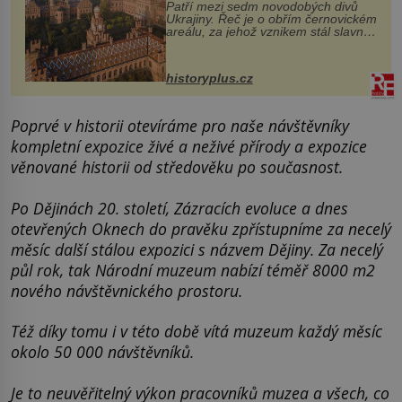
Patří mezi sedm novodobých divů
Ukrajiny. Řeč je o obřím černovickém
areálu, za jehož vznikem stál slavný
český architekt Josef Hlávka. Ten si
na něm dal mimořádně záležet. Jeho
stavební plány by při ...
historyplus.cz
Poprvé v historii otevíráme pro naše návštěvníky
kompletní expozice živé a neživé přírody a expozice
věnované historii od středověku po současnost.
Po Dějinách 20. století, Zázracích evoluce a dnes
otevřených Oknech do pravěku zpřístupníme za necelý
měsíc další stálou expozici s názvem Dějiny. Za necelý
půl rok, tak Národní muzeum nabízí téměř 8000 m2
nového návštěvnického prostoru.
Též díky tomu i v této době vítá muzeum každý měsíc
okolo 50 000 návštěvníků.
Je to neuvěřitelný výkon pracovníků muzea a všech, co