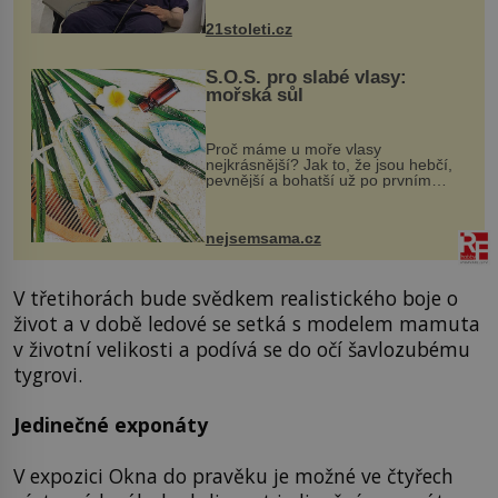
zákrok. Ultrazvuk zase není vhodný
k dostatečně přesnému zacílení ...
21stoleti.cz
S.O.S. pro slabé vlasy:
mořská sůl
Proč máme u moře vlasy
nejkrásnější? Jak to, že jsou hebčí,
pevnější a bohatší už po prvním
vykoupání? Protože sůl obsažená v
mořské vodě má blahodárný vliv.
Nejen na tělo a pokožku, ale i na
nejsemsama.cz
vlasy. ...
V třetihorách bude svědkem realistického boje o
život a v době ledové se setká s modelem mamuta
v životní velikosti a podívá se do očí šavlozubému
tygrovi.
Jedinečné exponáty
V expozici Okna do pravěku je možné ve čtyřech