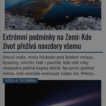
Extrémní podmínky na Zemi: Kde
život přežívá navzdory všemu
Vroucí voda, mráz hluboko pod bodem mrazu,
kyseliny, smrtící tlak i pouště, kde celé roky
nespadne jediná kapka deště. Na první pohled
místa, kde nemůže existovat vůbec nic. Přesto
právě tady vědci objevují organismy, které
VĚDA A TECHNIKA
posouvají hranice života. Každý nový nález mění
naše představy o tom, co všechno dokáže příroda a
napovídá, kde bychom jednou […]