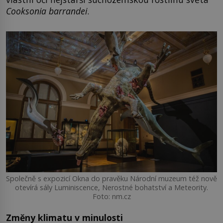
Cooksonia barrandei
.
Společně s expozicí Okna do pravěku Národní muzeum též nově
otevírá sály Luminiscence, Nerostné bohatství a Meteority.
Foto: nm.cz
Změny klimatu v minulosti