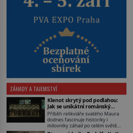
ZÁHADY A TAJEMSTVÍ
Klenot skrytý pod podlahou:
Jak se unikátní románský
poklad dostal do zapadlého
Příběh relikviáře svatého Maura
Bečova?
dodnes fascinuje historiky i
milovníky záhad po celém světě.
Tato románská zlatnická památka