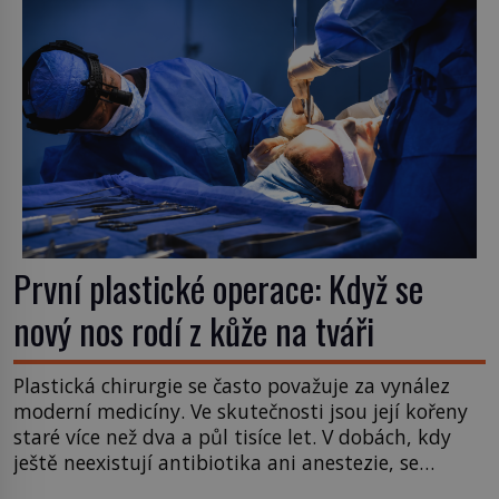
ozve věta, která změní […]
První plastické operace: Když se
nový nos rodí z kůže na tváři
Plastická chirurgie se často považuje za vynález
moderní medicíny. Ve skutečnosti jsou její kořeny
staré více než dva a půl tisíce let. V dobách, kdy
ještě neexistují antibiotika ani anestezie, se
odvážní lékaři pokoušejí vracet lidem tváře