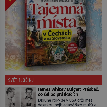
SVĚT ZLOČINU
James Whitey Bulger: Práskač,
co šel po práskačích
Dlouhé roky se v USA drží mezi
desítkou nejhledanějších mužů a