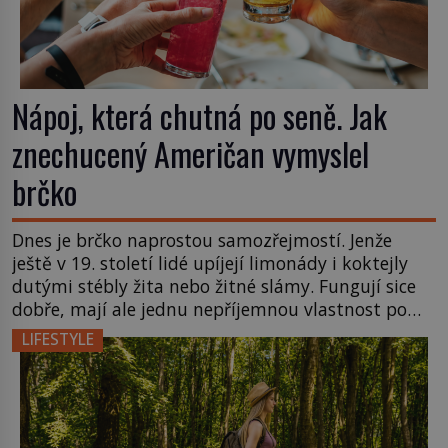
Nápoj, která chutná po seně. Jak
znechucený Američan vymyslel
brčko
Dnes je brčko naprostou samozřejmostí. Jenže
ještě v 19. století lidé upíjejí limonády i koktejly
dutými stébly žita nebo žitné slámy. Fungují sice
dobře, mají ale jednu nepříjemnou vlastnost po
chvíli se rozmáčejí a nápoji dodávají travnatou
LIFESTYLE
příchuť. Právě tahle drobná nepříjemnost přivede
amerického výrobce cigaretových náustků k
nápadu, který změní způsob pití po celém […]