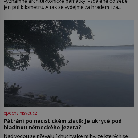
významné architektonické památky, vzdálené od sebe
jen půl kilometru. A tak se vydejme za hradem i za
zámkem do krásné jihomoravské krajiny. Trhová osada
Boskovice na okraji Drahanské vrchoviny vznikla někdy
ve13. století, a už v roce 1313 kronikáři zaznamenali
epochalnisvet.cz
Pátrání po nacistickém zlatě: Je ukryté pod
hladinou německého jezera?
Nad vodou se převalují chuchvalce mlhy, ze kterých se