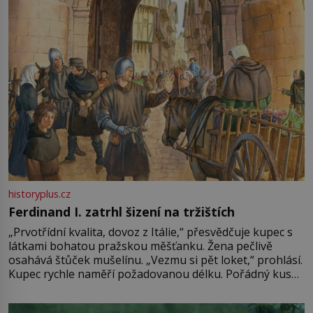
historyplus.cz
Ferdinand I. zatrhl šizení na tržištích
„Prvotřídní kvalita, dovoz z Itálie,“ přesvědčuje kupec s
látkami bohatou pražskou měšťanku. Žena pečlivě
osahává štůček mušelínu. „Vezmu si pět loket,“ prohlásí.
Kupec rychle naměří požadovanou délku. Pořádný kus
mu přitom zůstane za prsty… „Na šaty ho bude málo,
milostpaní. Stačí jenom na sukni,“ zhodnotí švadlena