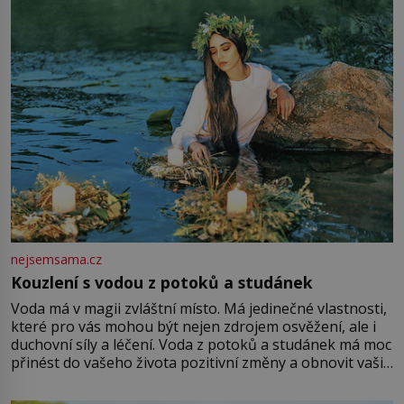
množství růžového mušelínu. „Ošidili vás, podívejte.“
Vezme do ruky dřevěnou
nejsemsama.cz
Kouzlení s vodou z potoků a studánek
Voda má v magii zvláštní místo. Má jedinečné vlastnosti,
které pro vás mohou být nejen zdrojem osvěžení, ale i
duchovní síly a léčení. Voda z potoků a studánek má moc
přinést do vašeho života pozitivní změny a obnovit vaši
energii. Využitím těchto přírodních zdrojů v magii
můžete obohatit své rituály a přinést do svého života