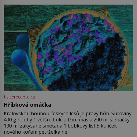
tisicereceptu.cz
Hříbková omáčka
Královskou houbou českých lesů je pravý hřib. Suroviny
400 g houby 1 větší cibule 2 lžíce másla 200 ml šlehačky
100 ml zakysané smetana 1 bobkový list 5 kuliček
nového koření petrželka ne