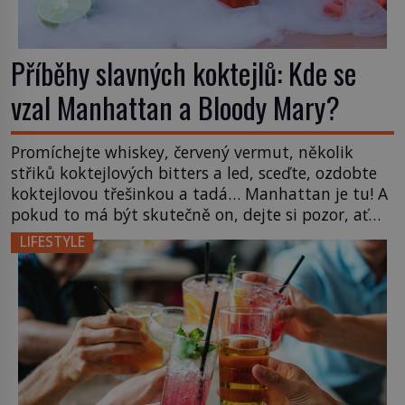
Příběhy slavných koktejlů: Kde se
vzal Manhattan a Bloody Mary?
Promíchejte whiskey, červený vermut, několik
střiků koktejlových bitters a led, sceďte, ozdobte
koktejlovou třešinkou a tadá… Manhattan je tu! A
pokud to má být skutečně on, dejte si pozor, ať
místo klasické americké rye whiskey či klidně
LIFESTYLE
bourbonu nepoužijete skotskou whisku. Co se
stane? Inu, koktejl bude stále skvělý, ale už to
nebude Manhattan ale […]