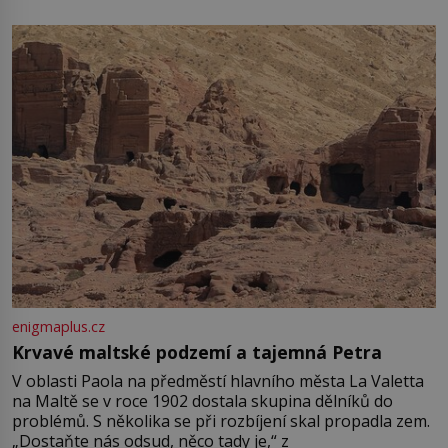
enigmaplus.cz
Krvavé maltské podzemí a tajemná Petra
V oblasti Paola na předměstí hlavního města La Valetta
na Maltě se v roce 1902 dostala skupina dělníků do
problémů. S několika se při rozbíjení skal propadla zem.
„Dostaňte nás odsud, něco tady je,“ z