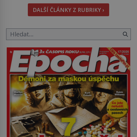
znetvořené válkou, tresty nebo nehodami. Jejich
DALŠÍ ČLÁNKY Z RUBRIKY ›
metody jsou překvapivě promyšlené a některé
principy používají chirurgové dodnes. Úplně první
[…]