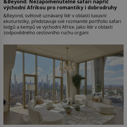
&Beyond: Nezapomenutelné safari napříč
východní Afrikou pro romantiky i dobrodruhy
&Beyond, světově uznávaný lídr v oblasti luxusní
ekoturistiky, představuje své rozmanité portfolio safari
lodgů a kempů ve východní Africe. Jako lídr v oblasti
zodpovědného cestovního ruchu organi