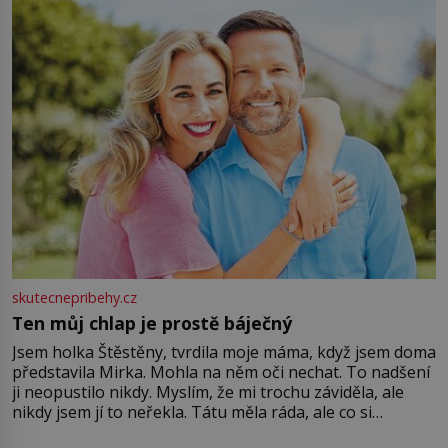
větší harmonii a klid. Je důležité
skutecnepribehy.cz
Ten můj chlap je prostě báječný
Jsem holka Štěstěny, tvrdila moje máma, když jsem doma
představila Mirka. Mohla na něm oči nechat. To nadšení
ji neopustilo nikdy. Myslím, že mi trochu záviděla, ale
nikdy jsem jí to neřekla. Tátu měla ráda, ale co si
pamatuji, tak jsme s Mirkem byli zamilovaní mnohem víc.