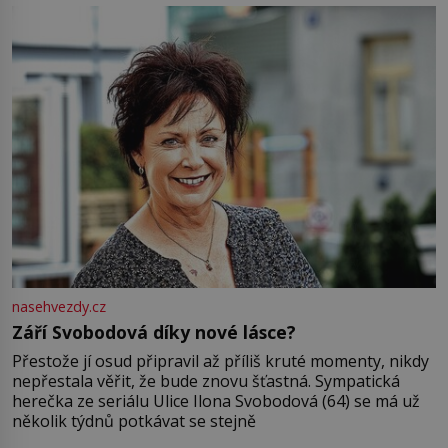
Jsme spolu moc rádi Tehdy byla jiná doba, když
nasehvezdy.cz
Září Svobodová díky nové lásce?
Přestože jí osud připravil až příliš kruté momenty, nikdy
nepřestala věřit, že bude znovu šťastná. Sympatická
herečka ze seriálu Ulice Ilona Svobodová (64) se má už
několik týdnů potkávat se stejně