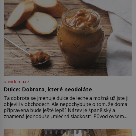
ovládaný muž? Marcus Aurelius byl
zastáncem stoicismu, učení, […]
panidomu.cz
Dulce: Dobrota, které neodoláte
Ta dobrota se jmenuje dulce de leche a možná už jste ji
objevili v obchodech. Ale nepochybujte o tom, že doma
připravená bude ještě lepší. Název je španělský a
znamená jednoduše „mléčná sladkost“. Původ ovšem
není úplně jednoznačný, o autorství této receptury se
pře hned několik latinskoamerických zemí a k tomu
Francie, kde se traduje,