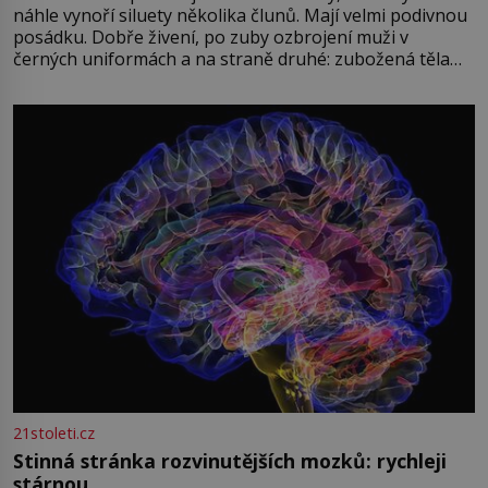
náhle vynoří siluety několika člunů. Mají velmi podivnou
posádku. Dobře živení, po zuby ozbrojení muži v
černých uniformách a na straně druhé: zubožená těla
oblečená v chatrných vězeňských hadrech. Co tato
přízračná scéna znamená? Je jaro roku 1945, druhá
světová válka se chýlí ke konci. Jezero Stolpsee
21stoleti.cz
Stinná stránka rozvinutějších mozků: rychleji
stárnou