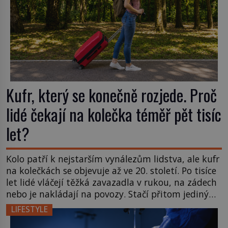
Kufr, který se konečně rozjede. Proč
lidé čekají na kolečka téměř pět tisíc
let?
Kolo patří k nejstarším vynálezům lidstva, ale kufr
na kolečkách se objevuje až ve 20. století. Po tisíce
let lidé vláčejí těžká zavazadla v rukou, na zádech
nebo je nakládají na povozy. Stačí přitom jediný
nápad, připevnit ke kufru kolečka. Jenže právě ten
LIFESTYLE
nikdo dlouho nedostane. Až jednou se na letišti