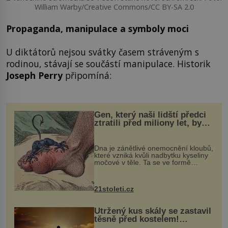
William Warby/Creative Commons/CC BY-SA 2.0
Propaganda, manipulace a symboly moci
U diktátorů nejsou svátky časem stráveným s
rodinou, stávají se součástí manipulace. Historik
Joseph Perry
připomíná:
Gen, který naši lidští předci
ztratili před miliony let, by
mohl pomoci s léčbou
„nemoci králů“
Dna je zánětlivé onemocnění kloubů,
které vzniká kvůli nadbytku kyseliny
močové v těle. Ta se ve formě
krystalků ukládá v blízkosti kloubů,
nejčastěji přitom postihuje palce na
nohou, a způsobuje bole...
21stoleti.cz
Utržený kus skály se zastavil
těsně před kostelem!
Ochránila ho boží síla?