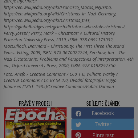
Zdroje informací:
https://en.wikipedia.org/wiki/Francisco_Macas_Nguema,
https://en.wikipedia.org/wiki/Christmas_in_Nazi_Germany,
https://en.wikipedia.org/wiki/Christmas_tree,
https://globalbridges.net/grinch-dictators-who-stole-christmas/,
Perry, Joseph; Perry, Mark – Christmas: A Cultural History.
Princeton University Press, 2019, ISBN: 978-0691175032,
MacCulloch, Diarmaid – Christianity: The First Three Thousand
Years. Viking, 2009, ISBN: 978-0670022744, Kershaw, Ian – The
Nazi Dictatorship: Problems and Perspectives of Interpretation. 4th
ed., Oxford University Press, 2000, ISBN: 978-0198297350
Foto: Anefo / Creative Commons / CC0 1.0, William Warby /
Creative Commons / CC BY-SA 2.0, Úvodní fotografie: Viggo
Johansen (1851–1935)/Creative Commons/Public Domain
PRÁVĚ V PRODEJI
SDÍLEJTE ČLÁNEK
Facebook
Twitter
Pinterest