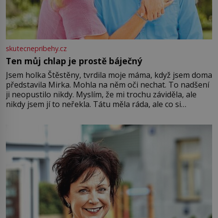
skutecnepribehy.cz
Ten můj chlap je prostě báječný
Jsem holka Štěstěny, tvrdila moje máma, když jsem doma
představila Mirka. Mohla na něm oči nechat. To nadšení
ji neopustilo nikdy. Myslím, že mi trochu záviděla, ale
nikdy jsem jí to neřekla. Tátu měla ráda, ale co si
pamatuji, tak jsme s Mirkem byli zamilovaní mnohem víc.
Jsme spolu moc rádi Tehdy byla jiná doba, když