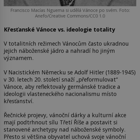
Francisco Macías Nguema si udělá Vánoce po svém. Foto:
Anefo/Creative Commons/CC0 1.0
Křesťanské Vánoce vs. ideologie totality
V totalitních režimech Vánocům často ukradnou
jejich náboženské jádro a nahradí ho jiným
významem.
V Nacistickém Německu se Adolf Hitler (1889-1945)
v 30. letech 20. století snaží „přeformulovat“
Vánoce, aby reflektovaly germánské tradice a
ideologii vlasteneckého nacionalismu místo
křesťanství.
Řečnické projevy, vánoční dárky a kulturní akce
mají podtrhnout sílu Třetí Říše a postavit si
stanovené archetypy nad náboženské symboly.
Přesto si většina obyvatel uchová svoje vánoční