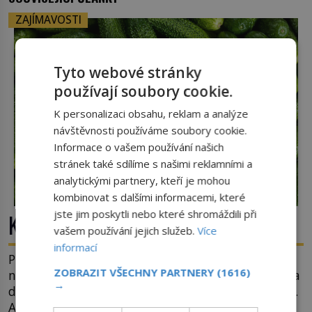
ZAJÍMAVOSTI
Tyto webové stránky
používají soubory cookie.
K personalizaci obsahu, reklam a analýze
návštěvnosti používáme soubory cookie.
Informace o vašem používání našich
stránek také sdílíme s našimi reklamními a
analytickými partnery, kteří je mohou
kombinovat s dalšími informacemi, které
jste jim poskytli nebo které shromáždili při
Kde se vzala okurková sezóna?
vašem používání jejich služeb.
Více
informací
Prostě období, kdy se téměř nic neděje. Divadla
ZOBRAZIT VŠECHNY PARTNERY
(1616)
nehrají, v parlamentu se nehlasuje, všichni jsou na
→
dovolené a média tak nemají o čem mluvit a psát.
A vymýšlejí si proto témata, které nikoho