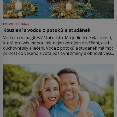
nejsemsama.cz
Kouzlení s vodou z potoků a studánek
Voda má v magii zvláštní místo. Má jedinečné vlastnosti,
které pro vás mohou být nejen zdrojem osvěžení, ale i
duchovní síly a léčení. Voda z potoků a studánek má moc
přinést do vašeho života pozitivní změny a obnovit vaši
energii. Využitím těchto přírodních zdrojů v magii
můžete obohatit své rituály a přinést do svého života
větší harmonii a klid. Je důležité