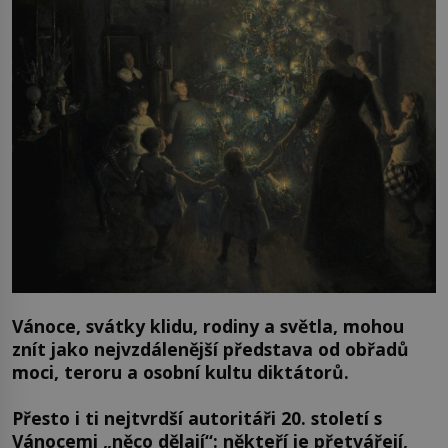
Vánoce, svátky klidu, rodiny a světla, mohou
znít jako nejvzdálenější představa od obřadů
moci, teroru a osobní kultu diktátorů.
Přesto i ti nejtvrdší autoritáři 20. století s
Vánocemi „něco dělají“: někteří je přetvářejí,