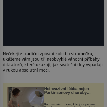
Nečekejte tradiční zpívání koled u stromečku,
ukážeme vám jsou tři neobvyklé vánoční příběhy
diktátorů, které ukazují, jak sváteční dny vypadají
v rukou absolutní moci.
Neinvazivní léčba nejen
Parkinsonovy choroby
pomocí ultrazvukové
„helmy“
Ke zmírnění třesu, který doprovází