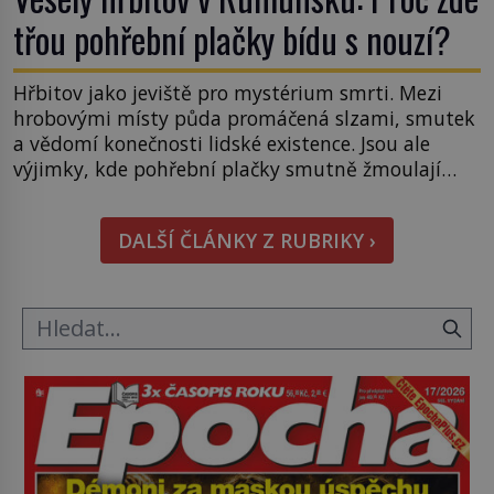
třou pohřební plačky bídu s nouzí?
Hřbitov jako jeviště pro mystérium smrti. Mezi
hrobovými místy půda promáčená slzami, smutek
a vědomí konečnosti lidské existence. Jsou ale
výjimky, kde pohřební plačky smutně žmoulají
kapesníky nikoli při smutečním obřadu, ale při
pohledu na výši vyměřené podpory
DALŠÍ ČLÁNKY Z RUBRIKY ›
v nezaměstnanosti. Kam vás pozveme? Unikátní
hřbitov, který si vysloužil název „Veselý“, najdeme
v rumunské vesnici Sapanta, nedaleko hranic […]