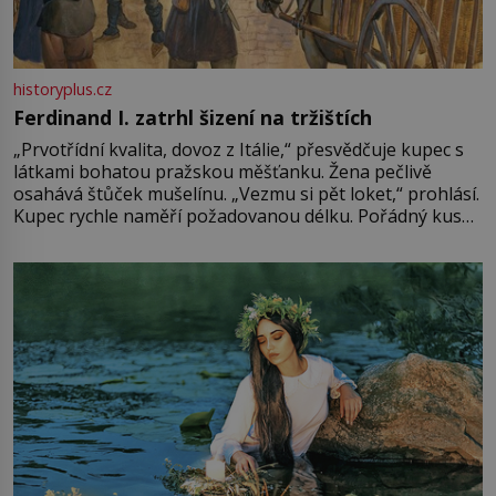
historyplus.cz
Ferdinand I. zatrhl šizení na tržištích
„Prvotřídní kvalita, dovoz z Itálie,“ přesvědčuje kupec s
látkami bohatou pražskou měšťanku. Žena pečlivě
osahává štůček mušelínu. „Vezmu si pět loket,“ prohlásí.
Kupec rychle naměří požadovanou délku. Pořádný kus
mu přitom zůstane za prsty… „Na šaty ho bude málo,
milostpaní. Stačí jenom na sukni,“ zhodnotí švadlena
množství růžového mušelínu. „Ošidili vás, podívejte.“
Vezme do ruky dřevěnou