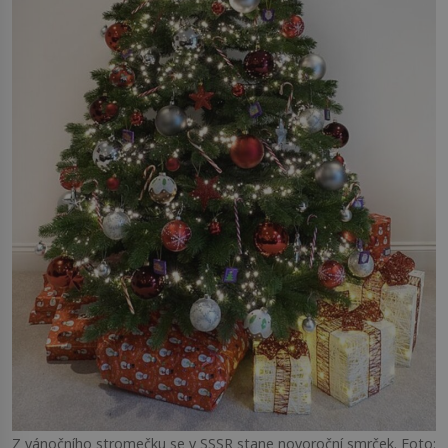
Z vánočního stromečku se v SSSR stane novoroční smrček. Foto: