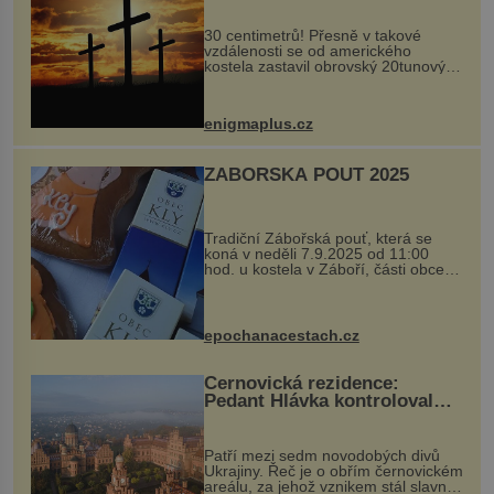
30 centimetrů! Přesně v takové
vzdálenosti se od amerického
kostela zastavil obrovský 20tunový
balvan, který se v květnu 2014
nečekaně odtrhl od nedaleké skály
při její demolici. Podle místních stojí
enigmaplus.cz
...
ZÁBOŘSKÁ POUŤ 2025
Tradiční Zábořská pouť, která se
koná v neděli 7.9.2025 od 11:00
hod. u kostela v Záboří, části obce
Kly u Mělníka. V programu naleznete
komentovanou prohlídku kostela,
dobovou hudbu, řemesla, atrakce...
epochanacestach.cz
Černovická rezidence:
Pedant Hlávka kontroloval
každou cihlu
Patří mezi sedm novodobých divů
Ukrajiny. Řeč je o obřím černovickém
areálu, za jehož vznikem stál slavný