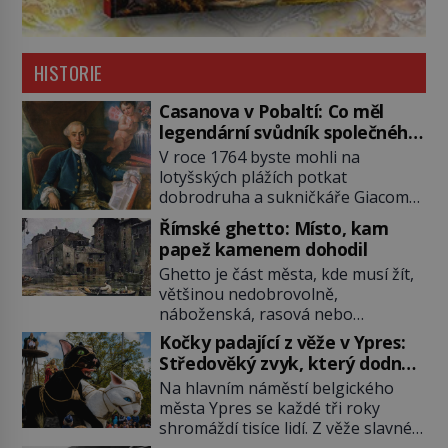
HISTORIE
Casanova v Pobaltí: Co měl
legendární svůdník společného
se svobodnými zednáři?
V roce 1764 byste mohli na
lotyšských plážích potkat
dobrodruha a sukničkáře Giacoma
Casanovu. Jeho cesta k Baltskému
Římské ghetto: Místo, kam
moři však nebyla turistickým
papež kamenem dohodil
výletem, ale ryze pracovní cestou
Ghetto je část města, kde musí žít,
se zištnými úmysly. Jaký cíl
většinou nedobrovolně,
Casanova sledoval, když se
náboženská, rasová nebo
například procházel uličkami
národnostní menšina obyvatel.
lotyšské Rigy? Casanova v Pobaltí
Kočky padající z věže v Ypres:
Bohaté historické zkušenosti mají s
kontaktoval tamní zednářské lóže.
Středověký zvyk, který dodnes
takovým životem Židé. Už od
Nebyl v této oblasti žádným
budí rozpaky
Na hlavním náměstí belgického
středověku jsou totiž v každou
nováčkem, protože do zednářské
města Ypres se každé tři roky
chvíli nuceni v nějakém žít. Mezi ty
[…]
shromáždí tisíce lidí. Z věže slavné
nejslavnější patří i římské ghetto