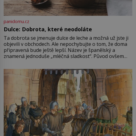
panidomu.cz
Dulce: Dobrota, které neodoláte
Ta dobrota se jmenuje dulce de leche a možná už jste ji
objevili v obchodech. Ale nepochybujte o tom, že doma
připravená bude ještě lepší. Název je španělský a
znamená jednoduše „mléčná sladkost“. Původ ovšem
není úplně jednoznačný, o autorství této receptury se
pře hned několik latinskoamerických zemí a k tomu
Francie, kde se traduje,