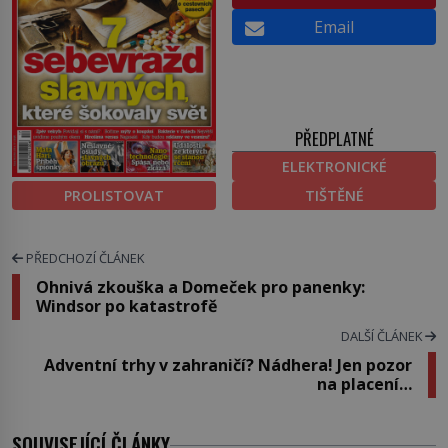
Email
PŘEDPLATNÉ
ELEKTRONICKÉ
PROLISTOVAT
TIŠTĚNÉ
PŘEDCHOZÍ ČLÁNEK
Ohnivá zkouška a Domeček pro panenky:
Windsor po katastrofě
DALŠÍ ČLÁNEK
Adventní trhy v zahraničí? Nádhera! Jen pozor
na placení…
SOUVISEJÍCÍ ČLÁNKY