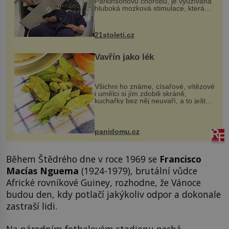
Parkinsonovu chorobu, je využívána
hluboká mozková stimulace, která
však vyžaduje vysoce invazivní
zákrok. Ultrazvuk zase není vhodný
k dostatečně přesnému zacílení ...
21stoleti.cz
Vavřín jako lék
Všichni ho známe, císařové, vítězové
i umělci si jím zdobili skráně,
kuchařky bez něj neuvaří, a to ještě
nevíte, že bobkový list může výrazně
zmírnit některé naše neduhy.
Obsahuje v malém množství ně...
panidomu.cz
Během Štědrého dne v roce 1969 se
Francisco
Macías Nguema
(1924-1979), brutální vůdce
Africké rovníkové Guiney, rozhodne, že Vánoce
budou den, kdy potlačí jakýkoliv odpor a dokonale
zastraší lidi.
Na národním fotbalovém stadionu nechá