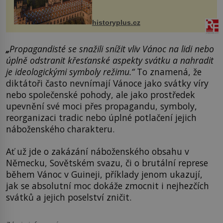
český architekt Josef Hlávka. Ten si
na něm dal mimořádně záležet. Jeho
stavební plány by při ...
historyplus.cz
„
Propagandisté se snažili
snížit vliv Vánoc na lidi
nebo
úplně
odstranit křesťanské aspekty svátku a nahradit
je ideologickými symboly režimu.“
To znamená, že
diktátoři často nevnímají Vánoce jako svátky víry
nebo společenské pohody, ale jako prostředek
upevnění své moci přes propagandu, symboly,
reorganizaci tradic nebo úplné potlačení jejich
náboženského charakteru.
Ať už jde o zakázání náboženského obsahu v
Německu, Sovětském svazu, či o brutální represe
během Vánoc v Guineji, příklady jenom ukazují,
jak se absolutní moc dokáže zmocnit i nejhezčích
svátků a jejich poselství zničit.