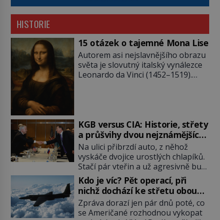
HISTORIE
15 otázek o tajemné Mona Lise
Autorem asi nejslavnějšího obrazu
světa je slovutný italský vynálezce
Leonardo da Vinci (1452–1519).
Jenže jeho nevinně usmívající dámu
obklopují otazníky, na některé
historici odpověď objeví, jiné
zůstanou nezodpovězené. Kam si ji
pověsil Napoleon? Samotný císař
KGB versus CIA: Historie, střety
Napoleon Bonaparte (1769–1821)
a průšvihy dvou nejznámějších
má pro malbu slabost, a tak si ji
tajných služeb historie
Na ulici přibrzdí auto, z něhož
ještě jako první konzul přemístí do
vyskáče dvojice urostlých chlapíků.
své ložnice v Tuilerisjkém […]
Stačí pár vteřin a už agresivně buší
na dveře. O další okamžik později
Kdo je víc? Pět operací, při
vlečou nebožáka do auta, a pak už
nichž dochází ke střetu obou
ho nikdy nikdo nespatří. Dostal se
tajných služeb
Zpráva dorazí jen pár dnů poté, co
totiž do rukou všemocné KGB. Jako
se Američané rozhodnou vykopat
sourozenci, kteří si nemohou přijít