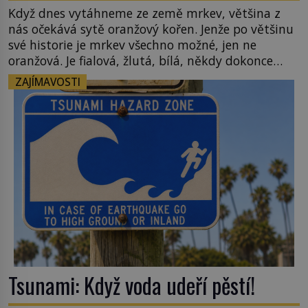
Když dnes vytáhneme ze země mrkev, většina z
nás očekává sytě oranžový kořen. Jenže po většinu
své historie je mrkev všechno možné, jen ne
oranžová. Je fialová, žlutá, bílá, někdy dokonce
téměř černá. Až díky stovkám let pečlivého
ZAJÍMAVOSTI
šlechtění se z ní stává zelenina, bez které si českou
zahradu ani nedokážeme představit. Její příběh je
[…]
Tsunami: Když voda udeří pěstí!