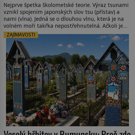
Nejprve špetka školometské teorie. Výraz tsunami
vznikl spojením japonských slov tsu (přístav) a
nami (vlna). Jedná se o dlouhou vlnu, která je na
volném moři takřka nepostřehnutelná. Ačkoli je
vlnová délka tsunami i 300 kilometrů, výška vlny
ZAJÍMAVOSTI
na volném moři je maximálně 1,5 metru. Máme se
podobné obří vlny obávat i v Evropě? Vznik
tsunami si […]
Veselý hřbitov v Rumunsku: Proč zde