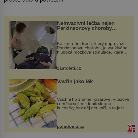
Neinvazivní léčba nejen
Parkinsonovy choroby
pomocí ultrazvukové
„helmy“
Ke zmírnění třesu, který doprovází
Parkinsonovu chorobu, je využívána
hluboká mozková stimulace, která
však vyžaduje vysoce invazivní
zákrok. Ultrazvuk zase není vhodný
k dostatečně přesnému zacílení ...
21stoleti.cz
Vavřín jako lék
Všichni ho známe, císařové, vítězové
i umělci si jím zdobili skráně,
kuchařky bez něj neuvaří, a to ještě
nevíte, že bobkový list může výrazně
zmírnit některé naše neduhy.
Obsahuje v malém množství ně...
panidomu.cz