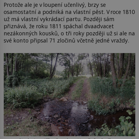
Protože ale je v loupení učenlivý, brzy se
osamostatní a podniká na vlastní pěst. V roce 1810
už má vlastní vykrádací partu. Později sám
přiznává, že roku 1811 spáchal dvaadvacet
nezákonných kousků, o tři roky později už si ale na
své konto připsal 71 zločinů včetně jedné vraždy.