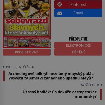
Pinterest
Email
PŘEDPLATNÉ
ELEKTRONICKÉ
PROLISTOVAT
TIŠTĚNÉ
PŘEDCHOZÍ ČLÁNEK
Archeologové odkryli neznámý mayský palác.
Vysvětlí tajemství záhadného úpadku Mayů?
DALŠÍ ČLÁNEK
Úžasný bodlák: Co dokáže ostropestřec
mariánský?