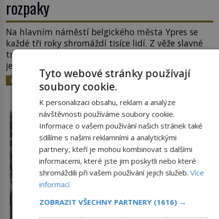
rozpaky
Na hlavním náměstí belgického města Ypres se
každé tři roky shromáždí tisíce lidí. Z věže slavné
tržnice létají do davu kočky, diváci jásají a snaží se
je chytit. Naštěstí už nejde o živá zvířata, ale
Tyto webové stránky používají
jenom o plyšové suvenýry. Kdysi to ale bylo jinak.
HISTORIE
soubory cookie.
Tato veselá podívaná připomíná jeden z
nejpodivnějších a zároveň nejkrutějších zvyků […]
K personalizaci obsahu, reklam a analýze
návštěvnosti používáme soubory cookie.
Informace o vašem používání našich stránek také
sdílíme s našimi reklamními a analytickými
partnery, kteří je mohou kombinovat s dalšími
informacemi, které jste jim poskytli nebo které
shromáždili při vašem používání jejich služeb.
Více
informací
ZOBRAZIT VŠECHNY PARTNERY
(1616) →