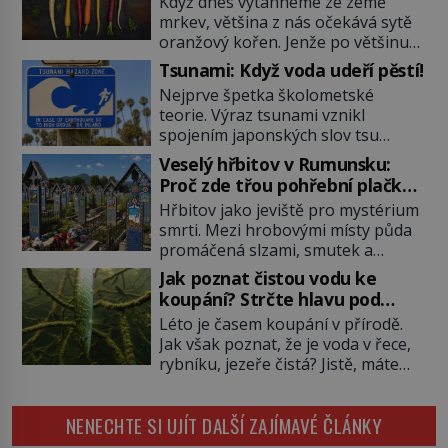
Když dnes vytáhneme ze země
mrkev, většina z nás očekává sytě
oranžový kořen. Jenže po většinu
své historie je mrkev všechno
Tsunami: Když voda udeří pěstí!
možné, jen ne oranžová. Je fialová,
Nejprve špetka školometské
žlutá, bílá, někdy dokonce téměř
teorie. Výraz tsunami vznikl
černá. Až díky stovkám let
spojením japonských slov tsu
pečlivého šlechtění se z ní stává
(přístav) a nami (vlna). Jedná se o
zelenina, bez které si českou
Veselý hřbitov v Rumunsku:
dlouhou vlnu, která je na volném
zahradu ani nedokážeme
Proč zde třou pohřební plačky
moři takřka nepostřehnutelná.
představit. Její příběh je […]
bídu s nouzí?
Hřbitov jako jeviště pro mystérium
Ačkoli je vlnová délka tsunami i 300
smrti. Mezi hrobovými místy půda
kilometrů, výška vlny na volném
promáčená slzami, smutek a
moři je maximálně 1,5 metru.
vědomí konečnosti lidské existence.
Máme se podobné obří vlny obávat
Jak poznat čistou vodu ke
Jsou ale výjimky, kde pohřební
i v Evropě? Vznik tsunami si […]
koupání? Strčte hlavu pod
plačky smutně žmoulají kapesníky
hladinu!
Léto je časem koupání v přírodě.
nikoli při smutečním obřadu, ale
Jak však poznat, že je voda v řece,
při pohledu na výši vyměřené
rybníku, jezeře čistá? Jistě, máte
podpory v nezaměstnanosti. Kam
možnost využít informace
vás pozveme? Unikátní hřbitov,
hygieniků či podrobit křížovému
který si vysloužil název „Veselý“,
NENECHTE SI UJÍT DALŠÍ ZAJÍMAVÉ ČLÁNKY
výslechu provozovatele přírodního
najdeme v rumunské vesnici
koupaliště. Existuje ale ještě jiná