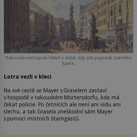
Rakouská metropole Vídeň v době, kdy zde popravili známého
lupiče.
Lotra vezli v kleci
Na své cestě se Mayer s Graselem zastaví
v hospodě v rakouském Mörtersdorfu, kde má
čekat policie. Po četnících ale není ani vidu ani
slechu, a tak Grasela zneškodní sám Mayer
s pomocí místních štamgastů.