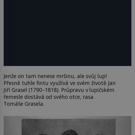
Jenže on tam nenese mršinu, ale svůj lup!
Přesně tuhle fintu využívá ve svém životě Jan
Jiří Grasel (1790–1818). Průpravu v lupičském
řemesle dostává od svého otce, rasa
Tomáše Grasela.