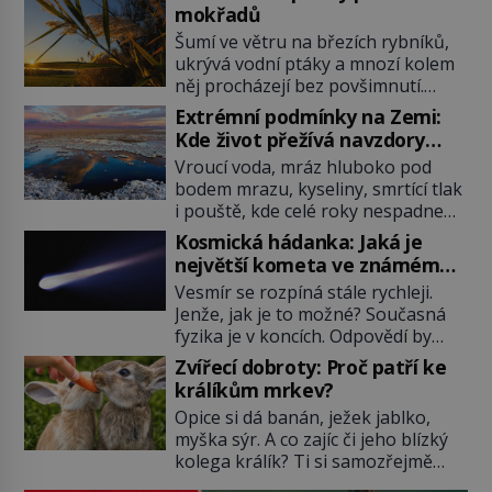
mokřadů
Šumí ve větru na březích rybníků,
ukrývá vodní ptáky a mnozí kolem
něj procházejí bez povšimnutí.
Přesto právě rákos pomáhal stavět
Extrémní podmínky na Zemi:
domy, vyrábět lodě, zapisovat první
Kde život přežívá navzdory
texty a inspiroval řadu pověstí.
všemu
Vroucí voda, mráz hluboko pod
Tato skromná, ale užitečná
bodem mrazu, kyseliny, smrtící tlak
rostlina provází člověka už tisíce
i pouště, kde celé roky nespadne
let. Většina lidí vnímá rákos jen jako
jediná kapka deště. Na první
obyčejnou kulisu letního koupání.
Kosmická hádanka: Jaká je
pohled místa, kde nemůže
Stačí se však podívat […]
největší kometa ve známém
existovat vůbec nic. Přesto právě
vesmíru?
Vesmír se rozpíná stále rychleji.
tady vědci objevují organismy,
Jenže, jak je to možné? Současná
které posouvají hranice života.
fyzika je v koncích. Odpovědí by
Každý nový nález mění naše
mohla být hypotetická temná
představy o tom, co všechno
Zvířecí dobroty: Proč patří ke
energie. Právě na tu se zaměří
dokáže příroda a napovídá, kde
králíkům mrkev?
pozornost dvojice zkušených
bychom jednou […]
Opice si dá banán, ježek jablko,
astronomů. Namísto ní ale objeví
myška sýr. A co zajíc či jeho blízký
něco mnohem hmatatelnějšího.
kolega králík? Ti si samozřejmě
Naprosto rekordní kometu!
pochutnají na mrkvi! Proč jsou
Astronomové Pedro Bernardinelli a