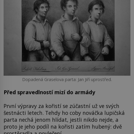
Dopadená Graselova parta: Jan Jiří uprostřed.
Před spravedlností mizí do armády
První výpravy za kořistí se zúčastní už ve svých
šestnácti letech. Tehdy ho coby nováčka lupičská
parta nechá jenom hlídat, jestli nikdo nejde, a
proto je jeho podíl na kořisti zatím hubený: dvě
prostěradla a povlečení.