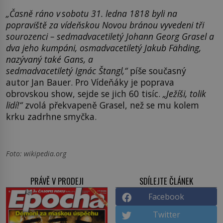
„Časně ráno v sobotu 31. ledna 1818 byli na
popraviště za vídeňskou Novou bránou vyvedeni tři
sourozenci – sedmadvacetiletý Johann Georg
Grasel
a
dva jeho kumpáni, osmadvacetiletý Jakub
Fähding
,
nazývaný také
Gans
, a
sedmadvacetiletý Ignác Štangl,“
píše současný
autor Jan Bauer. Pro Vídeňáky je poprava
obrovskou show, sejde se jich 60 tisíc.
„Ježíši, tolik
lidí!“
zvolá překvapeně Grasel, než se mu kolem
krku zadrhne smyčka.
Foto: wikipedia.org
PRÁVĚ V PRODEJI
SDÍLEJTE ČLÁNEK
Facebook
Twitter