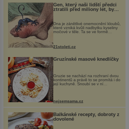
Gen, který naši lidští předci
ztratili před miliony let, by
mohl pomoci s léčbou
„nemoci králů“
Dna je zánětlivé onemocnění kloubů,
které vzniká kvůli nadbytku kyseliny
močové v těle. Ta se ve formě
krystalků ukládá v blízkosti kloubů,
nejčastěji přitom postihuje palce na
nohou, a způsobuje bole...
21stoleti.cz
Gruzínské masové knedlíčky
Gruzie se nachází na rozhraní dvou
kontinentů a právě to se promítá i do
její kuchyně. Snoubí se v ní
evropské a asijské chutě a díky tomu
vznikají rozmanité a chuťově bohaté
pokrmy, které rozhodně st...
nejsemsama.cz
Balkánské recepty, dobroty z
dovolené