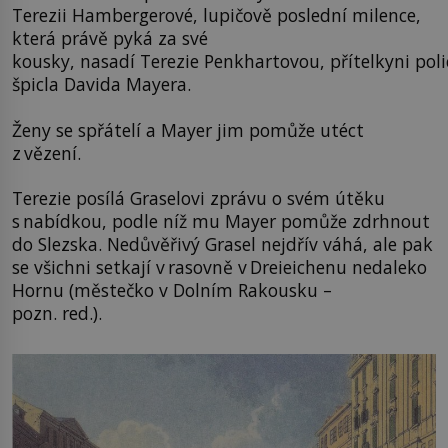
Terezii Hambergerové, lupičově poslední milence,
která právě pyká za své
kousky, nasadí Terezie Penkhartovou, přítelkyni poli
špicla Davida Mayera.
Ženy se spřátelí a Mayer jim pomůže utéct
z vězení.
Terezie posílá Graselovi zprávu o svém útěku
s nabídkou, podle níž mu Mayer pomůže zdrhnout
do Slezska. Nedůvěřivý Grasel nejdřív váhá, ale pak
se všichni setkají v rasovně v Dreieichenu nedaleko
Hornu (městečko v Dolním Rakousku –
pozn. red.).