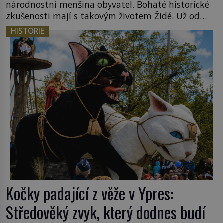
národnostní menšina obyvatel. Bohaté historické
zkušenosti mají s takovým životem Židé. Už od
středověku jsou totiž v každou chvíli nuceni v
HISTORIE
nějakém žít. Mezi ty nejslavnější patří i římské
ghetto založené v roce 1555. Pokud jde o vztah
k Židům, nemá se Řím čím chlubit. […]
Kočky padající z věže v Ypres:
Středověký zvyk, který dodnes budí