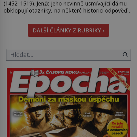
(1452–1519). Jenže jeho nevinně usmívající dámu
obklopují otazníky, na některé historici odpověď
objeví, jiné zůstanou nezodpovězené. Kam si ji
pověsil Napoleon? Samotný císař Napoleon
DALŠÍ ČLÁNKY Z RUBRIKY ›
Bonaparte (1769–1821) má pro malbu slabost, a
tak si ji ještě jako první konzul přemístí do své
ložnice v Tuilerisjkém […]