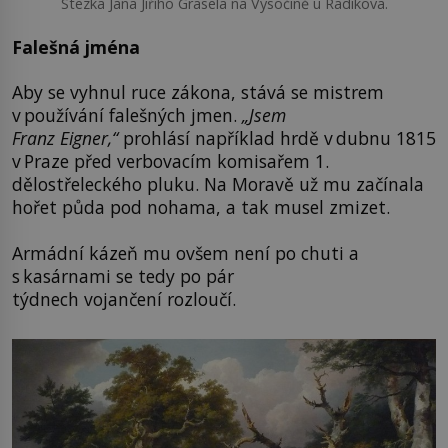
Stezka Jana Jiřího Grasela na Vysočině u Radíkova.
Falešná jména
Aby se vyhnul ruce zákona, stává se mistrem
v používání falešných jmen.
„Jsem
Franz
Eigner
,“
prohlásí například hrdě v dubnu 1815
v Praze před verbovacím komisařem 1.
dělostřeleckého pluku. Na Moravě už mu začínala
hořet půda pod nohama, a tak musel zmizet.
Armádní kázeň mu ovšem není po chuti a
s kasárnami se tedy po pár
týdnech vojančení rozloučí.