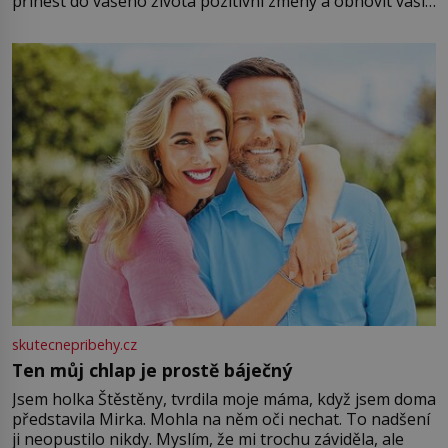
přinést do vašeho života pozitivní změny a obnovit vaši
energii. Využitím těchto přírodních zdrojů v magii
můžete obohatit své rituály a přinést do svého života
větší harmonii a klid. Je důležité
skutecnepribehy.cz
Ten můj chlap je prostě báječný
Jsem holka Štěstěny, tvrdila moje máma, když jsem doma
představila Mirka. Mohla na něm oči nechat. To nadšení
ji neopustilo nikdy. Myslím, že mi trochu záviděla, ale