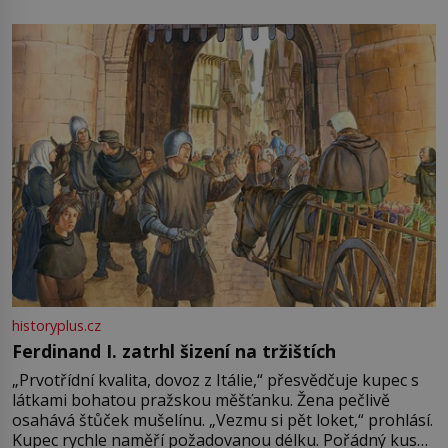
není úplně jednoznačný, o autorství této receptury se
pře hned několik latinskoamerických zemí a k tomu
Francie, kde se traduje,
historyplus.cz
Ferdinand I. zatrhl šizení na tržištích
„Prvotřídní kvalita, dovoz z Itálie,“ přesvědčuje kupec s
látkami bohatou pražskou měšťanku. Žena pečlivě
osahává štůček mušelínu. „Vezmu si pět loket,“ prohlásí.
Kupec rychle naměří požadovanou délku. Pořádný kus