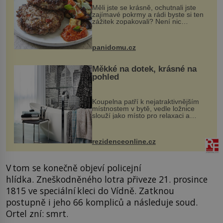
Měli jste se krásně, ochutnali jste
zajímavé pokrmy a rádi byste si ten
zážitek zopakovali? Není nic
snazšího. Pljeskavica (10 porcí)
Možná jste ji ochutnali na dovolené v
bývalé Jugoslávii, lze ji vi...
panidomu.cz
Měkké na dotek, krásné na
pohled
Koupelna patří k nejatraktivnějším
místnostem v bytě, vedle ložnice
slouží jako místo pro relaxaci a
odpočinek. Koupelnový textil –
ručníky, osušky a koberečky –
mohou jako mávnutím kouzelného
rezidenceonline.cz
proutku...
V tom se konečně objeví policejní
hlídka. Zneškodněného lotra přiveze 21. prosince
1815 ve speciální kleci do Vídně. Zatknou
postupně i jeho 66 kompliců a následuje soud.
Ortel zní: smrt.