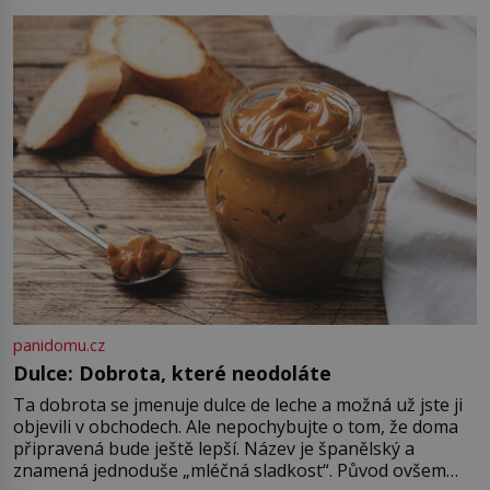
Sapanta, nedaleko hranic […]
alternativa. Jaká? Podívat se pod
hladinu a zjistit, kdo si onu
konkrétní vodní lokalitu oblíbil už
dávno před vámi. Říká se jim
bioindikátory […]
panidomu.cz
Dulce: Dobrota, které neodoláte
Ta dobrota se jmenuje dulce de leche a možná už jste ji
objevili v obchodech. Ale nepochybujte o tom, že doma
připravená bude ještě lepší. Název je španělský a
znamená jednoduše „mléčná sladkost“. Původ ovšem