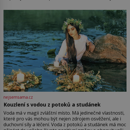
mu přitom zůstane za prsty… „Na šaty ho bude málo,
milostpaní. Stačí jenom na sukni,“ zhodnotí švadlena
množství růžového mušelínu. „Ošidili vás, podívejte.“
Vezme do ruky dřevěnou
nejsemsama.cz
Kouzlení s vodou z potoků a studánek
Voda má v magii zvláštní místo. Má jedinečné vlastnosti,
které pro vás mohou být nejen zdrojem osvěžení, ale i
duchovní síly a léčení. Voda z potoků a studánek má moc