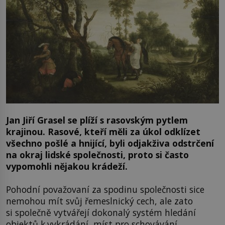
Jan Jiří Grasel se plíží s rasovským pytlem
krajinou. Rasové, kteří měli za úkol odklízet
všechno pošlé a hnijící, byli odjakživa odstrčení
na okraj lidské společnosti, proto si často
vypomohli nějakou krádeží.
Pohodní považovaní za spodinu společnosti sice
nemohou mít svůj řemeslnický cech, ale zato
si společně vytvářejí dokonalý systém hledání
objektů k vykrádání, míst pro schovávání