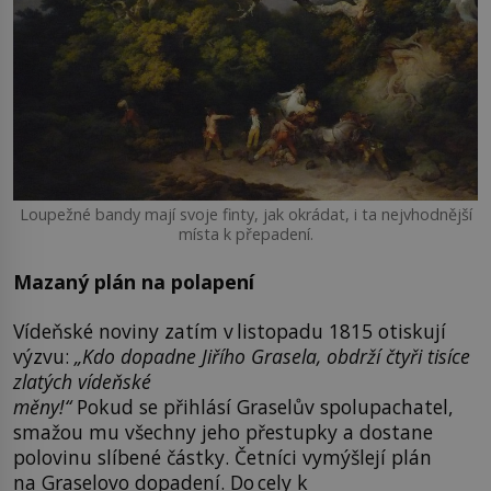
Loupežné bandy mají svoje finty, jak okrádat, i ta nejvhodnější
místa k přepadení.
Mazaný plán na polapení
Vídeňské noviny zatím v listopadu 1815 otiskují
výzvu:
„Kdo dopadne Jiřího
Grasela
, obdrží čtyři tisíce
zlatých vídeňské
měny!“
Pokud se přihlásí Graselův spolupachatel,
smažou mu všechny jeho přestupky a dostane
polovinu slíbené částky. Četníci vymýšlejí plán
na Graselovo dopadení. Do cely k