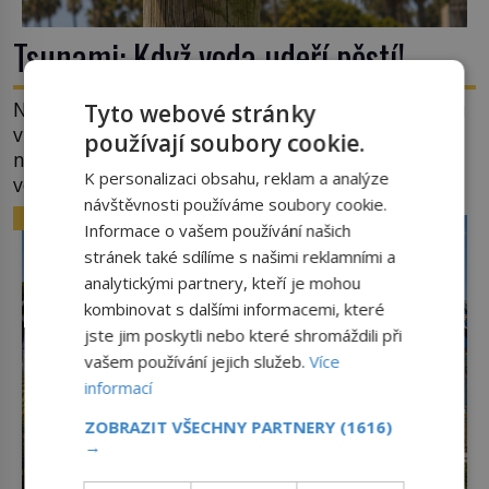
Tsunami: Když voda udeří pěstí!
Nejprve špetka školometské teorie. Výraz tsunami
Tyto webové stránky
vznikl spojením japonských slov tsu (přístav) a
používají soubory cookie.
nami (vlna). Jedná se o dlouhou vlnu, která je na
K personalizaci obsahu, reklam a analýze
volném moři takřka nepostřehnutelná. Ačkoli je
návštěvnosti používáme soubory cookie.
vlnová délka tsunami i 300 kilometrů, výška vlny
ZAJÍMAVOSTI
Informace o vašem používání našich
na volném moři je maximálně 1,5 metru. Máme se
stránek také sdílíme s našimi reklamními a
podobné obří vlny obávat i v Evropě? Vznik
analytickými partnery, kteří je mohou
tsunami si […]
kombinovat s dalšími informacemi, které
jste jim poskytli nebo které shromáždili při
vašem používání jejich služeb.
Více
informací
ZOBRAZIT VŠECHNY PARTNERY
(1616)
→