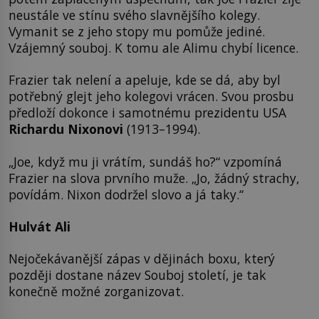
neustále ve stínu svého slavnějšího kolegy.
Vymanit se z jeho stopy mu pomůže jediné.
Vzájemný souboj. K tomu ale Alimu chybí licence.
Frazier tak nelení a apeluje, kde se dá, aby byl
potřebný glejt jeho kolegovi vrácen. Svou prosbu
předloží dokonce i samotnému prezidentu USA
Richardu Nixonovi
(1913–1994).
„Joe, když mu ji vrátím, sundáš ho?“ vzpomíná
Frazier na slova prvního muže. „Jo, žádný strachy,
povídám. Nixon dodržel slovo a já taky.“
Hulvát Ali
Nejočekávanější zápas v dějinách boxu, který
později dostane název Souboj století, je tak
konečně možné zorganizovat.