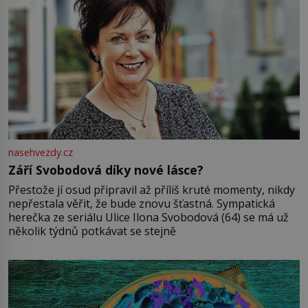
nasehvezdy.cz
Září Svobodová díky nové lásce?
Přestože jí osud připravil až příliš kruté momenty, nikdy
nepřestala věřit, že bude znovu šťastná. Sympatická
herečka ze seriálu Ulice Ilona Svobodová (64) se má už
několik týdnů potkávat se stejně