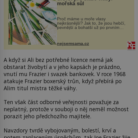
mořská sůl
Proč máme u moře vlasy
nejkrásnější? Jak to, že jsou hebčí,
pevnější a bohatší už po prvním
vykoupání? Protože sůl obsažená v
mořské vodě má blahodárný vliv.
Nejen na tělo a pokožku, ale i na
nejsemsama.cz
vlasy. ...
A když si Ali bez potřebné licence nemá jak
obstarat živobytí a v jeho kapsách je prázdno,
vnutí mu Frazier i svazek bankovek. V roce 1968
atakuje Frazier boxerský trůn, když přebírá po
Alim titul mistra těžké váhy.
Ten však část odborné veřejnosti považuje za
neplatný, protože v souboji o něj neměl možnost
porazit jeho předchozího majitele.
Navzdory tvrdě vybojovaným, bolestí, krví a
potem zaplaceným úspěchům, tak Joe Frazier žije