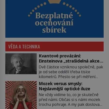
VĚDA A TECHNIKA
Kvantové provázání:
Einsteinova „strašidelná akce
na dálku“ dál mate i fascinuje
Dvě částice vzniknou společně, pak
vědce
je od sebe oddělí třeba tisíce
kilometrů. Přesto se při měření
chovají, jako by mezi nimi
Mozek versus smysly:
existovalo neviditelné pouto. Albert
Nejslavnější optické iluze
Einstein tomu s jistou dávkou
Ne vždy vidíme to, co je skutečně
ironie říká „strašidelná akce na
před námi. Občas si s námi mozek
dálku“ a dlouhá desetiletí věří, že
trochu pohraje. A my pak doslova
musí existovat jednodušší