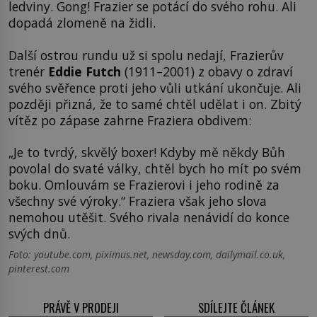
ledviny. Gong! Frazier se potácí do svého rohu. Ali
dopadá zlomeně na židli.
Další ostrou rundu už si spolu nedají, Frazierův
trenér
Eddie Futch
(1911–2001) z obavy o zdraví
svého svěřence proti jeho vůli utkání ukončuje. Ali
později přizná, že to samé chtěl udělat i on. Zbitý
vítěz po zápase zahrne Fraziera obdivem:
„Je to tvrdý, skvělý boxer! Kdyby mě někdy Bůh
povolal do svaté války, chtěl bych ho mít po svém
boku. Omlouvám se Frazierovi i jeho rodině za
všechny své výroky.“ Fraziera však jeho slova
nemohou utěšit. Svého rivala nenávidí do konce
svých dnů.
Foto: youtube.com, piximus.net, newsday.com, dailymail.co.uk,
pinterest.com
PRÁVĚ V PRODEJI
SDÍLEJTE ČLÁNEK