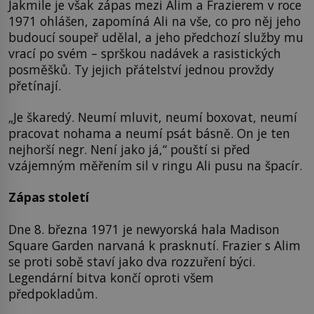
Jakmile je však zápas mezi Alim a Frazierem v roce
1971 ohlášen, zapomíná Ali na vše, co pro něj jeho
budoucí soupeř udělal, a jeho předchozí služby mu
vrací po svém – sprškou nadávek a rasistických
posměšků. Ty jejich přátelství jednou provždy
přetínají.
„Je škaredý. Neumí mluvit, neumí boxovat, neumí
pracovat nohama a neumí psát básně. On je ten
nejhorší negr. Není jako já,“ pouští si před
vzájemným měřením sil v ringu Ali pusu na špacír.
Zápas století
Dne 8. března 1971 je newyorská hala Madison
Square Garden narvaná k prasknutí. Frazier s Alim
se proti sobě staví jako dva rozzuření býci.
Legendární bitva končí oproti všem
předpokladům.