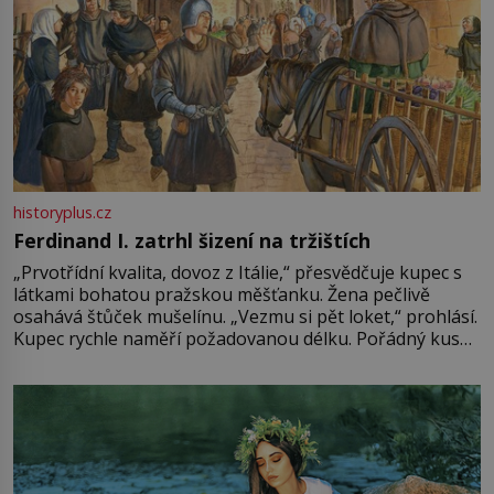
historyplus.cz
Ferdinand I. zatrhl šizení na tržištích
„Prvotřídní kvalita, dovoz z Itálie,“ přesvědčuje kupec s
látkami bohatou pražskou měšťanku. Žena pečlivě
osahává štůček mušelínu. „Vezmu si pět loket,“ prohlásí.
Kupec rychle naměří požadovanou délku. Pořádný kus
mu přitom zůstane za prsty… „Na šaty ho bude málo,
milostpaní. Stačí jenom na sukni,“ zhodnotí švadlena
množství růžového mušelínu. „Ošidili vás, podívejte.“
Vezme do ruky dřevěnou