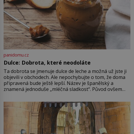
panidomu.cz
Dulce: Dobrota, které neodoláte
Ta dobrota se jmenuje dulce de leche a možná už jste ji
objevili v obchodech. Ale nepochybujte o tom, že doma
připravená bude ještě lepší. Název je španělský a
znamená jednoduše „mléčná sladkost“. Původ ovšem
není úplně jednoznačný, o autorství této receptury se
pře hned několik latinskoamerických zemí a k tomu
Francie, kde se traduje,