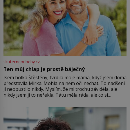
skutecnepribehy.cz
Ten můj chlap je prostě báječný
Jsem holka Štěstěny, tvrdila moje máma, když jsem doma
představila Mirka. Mohla na něm oči nechat. To nadšení
ji neopustilo nikdy. Myslím, že mi trochu záviděla, ale
nikdy jsem jí to neřekla. Tátu měla ráda, ale co si
pamatuji, tak jsme s Mirkem byli zamilovaní mnohem víc.
Jsme spolu moc rádi Tehdy byla jiná doba, když