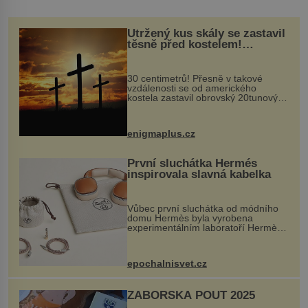
Utržený kus skály se zastavil
těsně před kostelem!
Ochránila ho boží síla?
30 centimetrů! Přesně v takové
vzdálenosti se od amerického
kostela zastavil obrovský 20tunový
balvan, který se v květnu 2014
nečekaně odtrhl od nedaleké skály
při její demolici. Podle místních stojí
enigmaplus.cz
...
První sluchátka Hermés
inspirovala slavná kabelka
Vůbec první sluchátka od módního
domu Hermès byla vyrobena
experimentálním laboratoří Hermès
Ateliers Horizons. Elegantní gadget
si vyžádal dva roky vývoje a chlubí
se ručně šitou hovězí kůží a
epochalnisvet.cz
kovový...
ZÁBOŘSKÁ POUŤ 2025