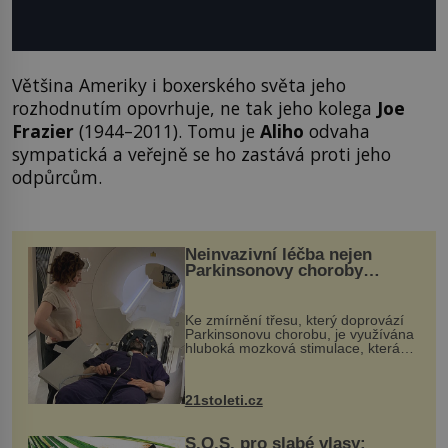
Většina Ameriky i boxerského světa jeho
rozhodnutím opovrhuje, ne tak jeho kolega
Joe
Frazier
(1944–2011). Tomu je
Aliho
odvaha
sympatická a veřejně se ho zastává proti jeho
odpůrcům.
Neinvazivní léčba nejen
Parkinsonovy choroby
pomocí ultrazvukové
„helmy“
Ke zmírnění třesu, který doprovází
Parkinsonovu chorobu, je využívána
hluboká mozková stimulace, která
však vyžaduje vysoce invazivní
zákrok. Ultrazvuk zase není vhodný
k dostatečně přesnému zacílení ...
21stoleti.cz
S.O.S. pro slabé vlasy: