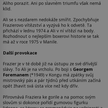
Aliho porazit. Ani po slavném triumfu však nemá
klid.
Ali se s nezdarem nedokáže smířit. Zpochybňuje
Frazierovo vítězství a vyzývá ho k odvetě. Ta
přichází v lednu 1974 a Ali v ní vítězí na body.
Rozhodnout o nejlepším boxerovi historie se tak
má až v roce 1975 v Manile.
Další provokace
Frazier je v té době již na ústupu ze své dřívější
slávy. To Ali je na vrcholu. Po boji s
Georgem
Foremanem
(*1949) v Kongu má zpátky svůj
mistrovský pás a pár týdnů před utkáním začíná
opět žhavit svá ústa více než kdy dřív.
Přirovnává Fraziera ke gorile a na pomoc svým
slovům si dokonce pořídí gumovou figurku
lidoopa, se kterou se promenáduje na veřejnosti a