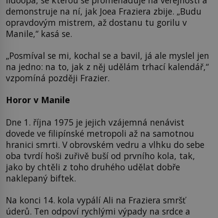
demonstruje na ní, jak Joea Fraziera zbije. „Budu
opravdovým mistrem, až dostanu tu gorilu v
Manile,“ kasá se.
„Posmíval se mi, kochal se a bavil, já ale myslel jen
na jedno: na to, jak z něj udělám trhací kalendář,“
vzpomíná později Frazier.
Horor v Manile
Dne 1. října 1975 je jejich vzájemná nenávist
dovede ve filipínské metropoli až na samotnou
hranici smrti. V obrovském vedru a vlhku do sebe
oba tvrdí hoši zuřivě buší od prvního kola, tak,
jako by chtěli z toho druhého udělat dobře
naklepaný biftek.
Na konci 14. kola vypálí Ali na Fraziera smršť
úderů. Ten odpoví rychlými výpady na srdce a