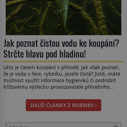
Jak poznat čistou vodu ke koupání?
Strčte hlavu pod hladinu!
Léto je časem koupání v přírodě. Jak však poznat,
že je voda v řece, rybníku, jezeře čistá? Jistě, máte
možnost využít informace hygieniků či podrobit
křížovému výslechu provozovatele přírodního
koupaliště. Existuje ale ještě jiná alternativa. Jaká?
Podívat se pod hladinu a zjistit, kdo si onu
DALŠÍ ČLÁNKY Z RUBRIKY ›
konkrétní vodní lokalitu oblíbil už dávno před
vámi. Říká se jim bioindikátory […]