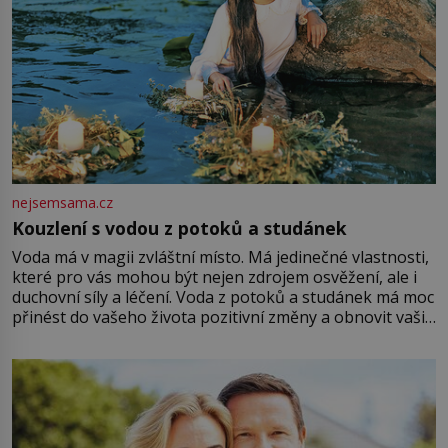
nejsemsama.cz
Kouzlení s vodou z potoků a studánek
Voda má v magii zvláštní místo. Má jedinečné vlastnosti,
které pro vás mohou být nejen zdrojem osvěžení, ale i
duchovní síly a léčení. Voda z potoků a studánek má moc
přinést do vašeho života pozitivní změny a obnovit vaši
energii. Využitím těchto přírodních zdrojů v magii
můžete obohatit své rituály a přinést do svého života
větší harmonii a klid. Je důležité