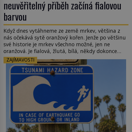
neuvěřitelný příběh začíná fialovou
barvou
Když dnes vytáhneme ze země mrkev, většina z
nás očekává sytě oranžový kořen. Jenže po většinu
své historie je mrkev všechno možné, jen ne
oranžová. Je fialová, žlutá, bílá, někdy dokonce
téměř černá. Až díky stovkám let pečlivého
ZAJÍMAVOSTI
šlechtění se z ní stává zelenina, bez které si českou
zahradu ani nedokážeme představit. Její příběh je
[…]