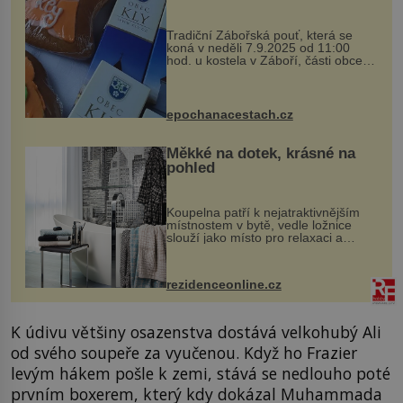
Tradiční Zábořská pouť, která se
koná v neděli 7.9.2025 od 11:00
hod. u kostela v Záboří, části obce
Kly u Mělníka. V programu naleznete
komentovanou prohlídku kostela,
dobovou hudbu, řemesla, atrakce...
epochanacestach.cz
Měkké na dotek, krásné na
pohled
Koupelna patří k nejatraktivnějším
místnostem v bytě, vedle ložnice
slouží jako místo pro relaxaci a
odpočinek. Koupelnový textil –
ručníky, osušky a koberečky –
mohou jako mávnutím kouzelného
rezidenceonline.cz
proutku...
K údivu většiny osazenstva dostává velkohubý Ali
od svého soupeře za vyučenou. Když ho Frazier
levým hákem pošle k zemi, stává se nedlouho poté
prvním boxerem, který kdy dokázal Muhammada