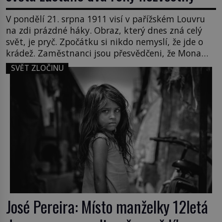
V pondělí 21. srpna 1911 visí v pařížském Louvru
na zdi prázdné háky. Obraz, který dnes zná celý
svět, je pryč. Zpočátku si nikdo nemyslí, že jde o
krádež. Zaměstnanci jsou přesvědčeni, že Mona
Lisa je jen v restaurátorské dílně nebo u fotografa.
SVĚT ZLOČINU
Když se ukáže pravda, propukne jeden z největších
honů na zloděje v […]
José Pereira: Místo manželky 12letá