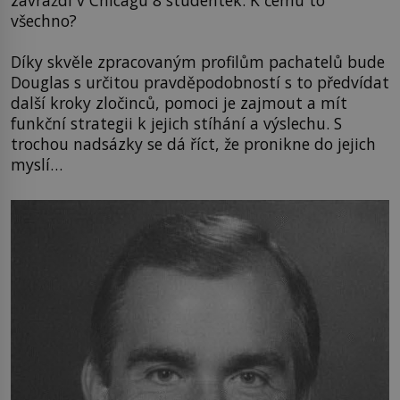
zavraždí v Chicagu 8 studentek. K čemu to
všechno?
Díky skvěle zpracovaným profilům pachatelů bude
Douglas s určitou pravděpodobností s to předvídat
další kroky zločinců, pomoci je zajmout a mít
funkční strategii k jejich stíhání a výslechu. S
trochou nadsázky se dá říct, že pronikne do jejich
myslí…