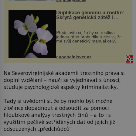
Duplikace genomu u rostlin:
Skrytá genetická zátěž i
evoluční výhoda
Představte si, že by se rostlina
jednou ráno probudila a zjistila, že
má svůj genetický manuál celý
dvakrát. Přesně to se občas v
přírodě stane – a podle nového
výzkumu to může být pro druhy
epochalnisvet.cz
vstupenka...
Na Severovirginijské akademii trestního práva si
doplní vzdělání – naučí se vyjednávat s únosci,
studuje psychologické aspekty kriminalistiky.
Tady si uvědomí si, že by mohlo být možné
zločince dopadnout a odsoudit za pomoci
hloubkové analýzy trestných činů – a to i s
využitím pečlivě setříděných dat od jejich již
odsouzených „předchůdců“.