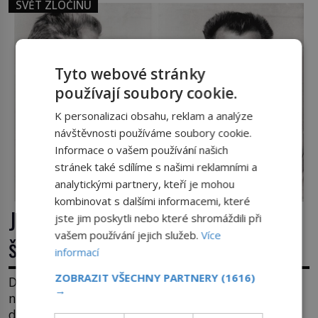
SVĚT ZLOČINU
Tyto webové stránky
používají soubory cookie.
K personalizaci obsahu, reklam a analýze
návštěvnosti používáme soubory cookie.
Informace o vašem používání našich
stránek také sdílíme s našimi reklamními a
analytickými partnery, kteří je mohou
kombinovat s dalšími informacemi, které
James Whitey Bulger: Práskač, co
jste jim poskytli nebo které shromáždili při
vašem používání jejich služeb.
Více
šel po práskačích
informací
ZOBRAZIT VŠECHNY PARTNERY
(1616)
Dlouhé roky se v USA drží mezi desítkou
→
nejhledanějších mužů a dopracuje to až na číslo
dvě – hned po Usámovi bin Ládinovi (1957–2011).