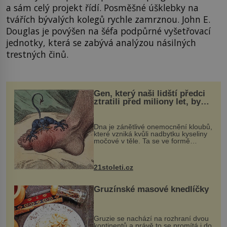
a sám celý projekt řídí. Posměšné úšklebky na
tvářích bývalých kolegů rychle zamrznou. John E.
Douglas je povýšen na šéfa podpůrné vyšetřovací
jednotky, která se zabývá analýzou násilných
trestných činů.
Gen, který naši lidští předci
ztratili před miliony let, by
mohl pomoci s léčbou
„nemoci králů“
Dna je zánětlivé onemocnění kloubů,
které vzniká kvůli nadbytku kyseliny
močové v těle. Ta se ve formě
krystalků ukládá v blízkosti kloubů,
nejčastěji přitom postihuje palce na
nohou, a způsobuje bole...
21stoleti.cz
Gruzínské masové knedlíčky
Gruzie se nachází na rozhraní dvou
kontinentů a právě to se promítá i do