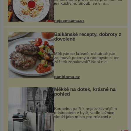
její kuchyně. Snoubí se v ní
evropské a asijské chutě a díky tomu
vznikají rozmanité a chuťově bohaté
pokrmy, které rozhodně st...
nejsemsama.cz
Balkánské recepty, dobroty z
dovolené
Měli jste se krásně, ochutnali jste
zajímavé pokrmy a rádi byste si ten
zážitek zopakovali? Není nic
snazšího. Pljeskavica (10 porcí)
Možná jste ji ochutnali na dovolené v
bývalé Jugoslávii, lze ji vi...
panidomu.cz
Měkké na dotek, krásné na
pohled
Koupelna patří k nejatraktivnějším
místnostem v bytě, vedle ložnice
slouží jako místo pro relaxaci a
odpočinek. Koupelnový textil –
ručníky, osušky a koberečky –
mohou jako mávnutím kouzelného