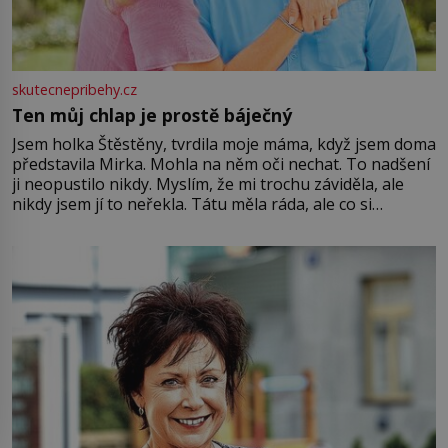
skutecnepribehy.cz
Ten můj chlap je prostě báječný
Jsem holka Štěstěny, tvrdila moje máma, když jsem doma
představila Mirka. Mohla na něm oči nechat. To nadšení
ji neopustilo nikdy. Myslím, že mi trochu záviděla, ale
nikdy jsem jí to neřekla. Tátu měla ráda, ale co si
pamatuji, tak jsme s Mirkem byli zamilovaní mnohem víc.
Jsme spolu moc rádi Tehdy byla jiná doba, když