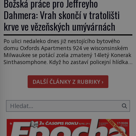
Božská práce pro Jeffreyho
Dahmera: Vrah skončí v tratolišti
krve ve vězeňských umývárnách
Po ulici nedaleko dnes již nestojícího bytového
domu Oxfords Apartments 924 ve wisconsinském
Milwaukee se potácí zcela zmatený 14letý Konerak
Sinthasomphone. Když ho zastaví policejní hlídka,
ochable jí nadiktuje adresu „jeho kamaráda“.
Strážníci ho dopraví zpět do udaného bytu. Oním
DALŠÍ ČLÁNKY Z RUBRIKY ›
„kamarádem“ je ovšem jeden z nejslavnějších
vrahů, Jeffrey Dahmer (1960–1994). Je 27. května
1991. […]