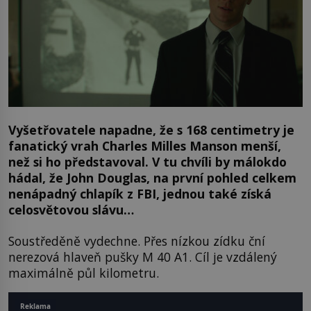
Vyšetřovatele napadne, že s 168 centimetry je
fanatický vrah Charles Milles Manson menší,
než si ho představoval. V tu chvíli by málokdo
hádal, že John Douglas, na první pohled celkem
nenápadný chlapík z FBI, jednou také získá
celosvětovou slávu…
Soustředěně vydechne. Přes nízkou zídku ční
nerezová hlaveň pušky M 40 A1. Cíl je vzdálený
maximálně půl kilometru.
Reklama