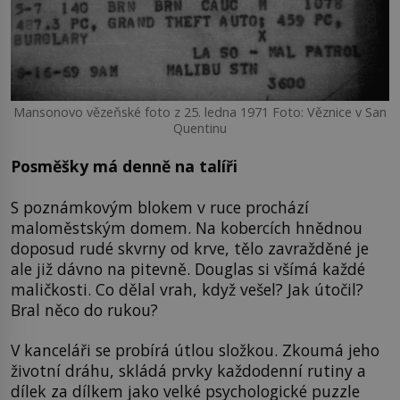
Mansonovo vězeňské foto z 25. ledna 1971 Foto: Věznice v San
Quentinu
Posměšky má denně na talíři
S poznámkovým blokem v ruce prochází
maloměstským domem. Na kobercích hnědnou
doposud rudé skvrny od krve, tělo zavražděné je
ale již dávno na pitevně. Douglas si všímá každé
maličkosti. Co dělal vrah, když vešel? Jak útočil?
Bral něco do rukou?
V kanceláři se probírá útlou složkou. Zkoumá jeho
životní dráhu, skládá prvky každodenní rutiny a
dílek za dílkem jako velké psychologické puzzle