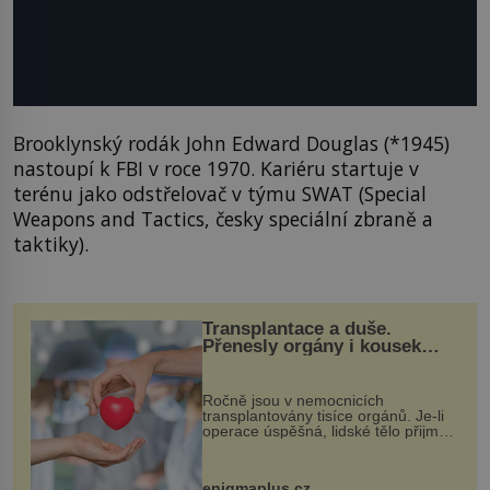
Brooklynský rodák John Edward Douglas (*1945)
nastoupí k FBI v roce 1970. Kariéru startuje v
terénu jako odstřelovač v týmu SWAT (Special
Weapons and Tactics, česky speciální zbraně a
taktiky).
Transplantace a duše.
Přenesly orgány i kousek
osobnosti dárce?
Ročně jsou v nemocnicích
transplantovány tisíce orgánů. Je-li
operace úspěšná, lidské tělo přijme
darovaný orgán za své a pacient
může vést plnohodnotný život. Ale co
když při transplantaci nepřijímám...
enigmaplus.cz