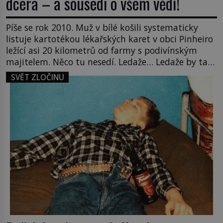
dcera – a sousedi o všem vědí!
Píše se rok 2010. Muž v bílé košili systematicky
listuje kartotékou lékařských karet v obci Pinheiro
ležící asi 20 kilometrů od farmy s podivínským
majitelem. Něco tu nesedí. Ledaže… Ledaže by ta
mladá dívka z farmy byla ne manželkou, ale
SVĚT ZLOČINU
dcerou – a všechny ty děti byly zplozené v incestu.
Na sociálním odboru jednoho z […]