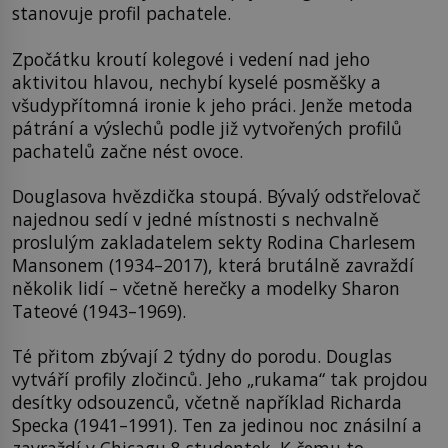
stanovuje profil pachatele.
Zpočátku kroutí kolegové i vedení nad jeho
aktivitou hlavou, nechybí kyselé posměšky a
všudypřítomná ironie k jeho práci. Jenže metoda
pátrání a výslechů podle již vytvořených profilů
pachatelů začne nést ovoce.
Douglasova hvězdička stoupá. Bývalý odstřelovač
najednou sedí v jedné místnosti s nechvalně
proslulým zakladatelem sekty Rodina Charlesem
Mansonem (1934–2017), která brutálně zavraždí
několik lidí – včetně herečky a modelky Sharon
Tateové (1943–1969).
Té přitom zbývají 2 týdny do porodu. Douglas
vytváří profily zločinců. Jeho „rukama“ tak projdou
desítky odsouzenců, včetně například Richarda
Specka (1941–1991). Ten za jedinou noc znásilní a