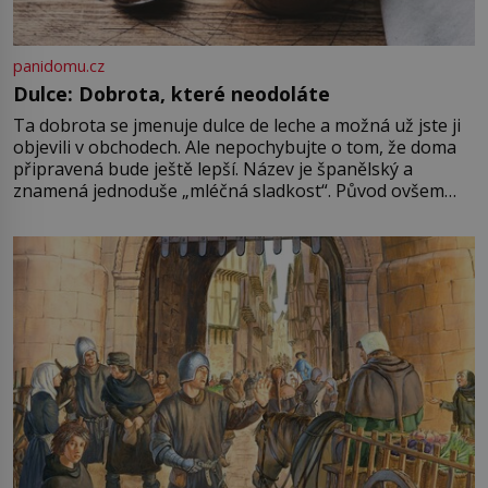
panidomu.cz
Dulce: Dobrota, které neodoláte
Ta dobrota se jmenuje dulce de leche a možná už jste ji
objevili v obchodech. Ale nepochybujte o tom, že doma
připravená bude ještě lepší. Název je španělský a
znamená jednoduše „mléčná sladkost“. Původ ovšem
není úplně jednoznačný, o autorství této receptury se
pře hned několik latinskoamerických zemí a k tomu
Francie, kde se traduje,