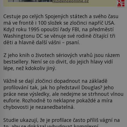
rezidenceonline.cz
proutku...
Cestuje po celých Spojených státech a svého času
má ve frontě i 100 složek se zločinci napříč USA.
Když roku 1995 opouští řady FBI, na předměstí
Washingtonu DC se věnuje své rodině čítající tři
děti a hlavně další vášni – psaní.
Z jeho knih o životech sériových vrahů jsou rázem
bestsellery. Není se co divit, do jejich hlavy vidí
lépe, než kdokoliv jiný.
Vážně se dají zločinci dopadnout na základě
profilování tak, jak ho představil Douglas? Jeho
práce nese výsledky, ale nedejme se strhnout vlnou
euforie. Rozhodně to neklapne pokaždé a míra
chybovosti je nezanedbatelná.
Studie ukazují, že je profilace často příliš vágní na
to, aby se dokázal vybudovat komplexní