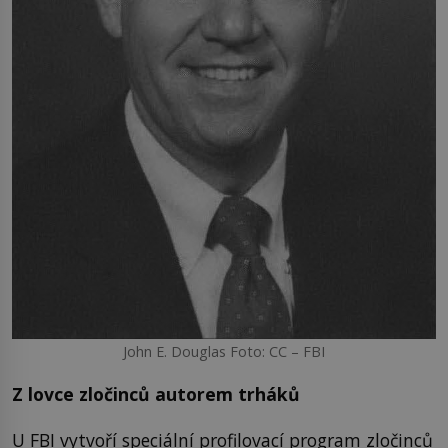
John E. Douglas Foto: CC – FBI
Z lovce zločinců autorem trháků
U FBI vytvoří speciální profilovací program zločinců