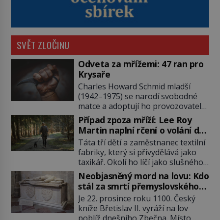
SVĚT ZLOČINU
Odveta za mřížemi: 47 ran pro
Krysaře
Charles Howard Schmid mladší
(1942–1975) se narodí svobodné
matce a adoptují ho provozovatelé
pečovatelského domu Charles a
Případ zpoza mříží: Lee Roy
Katharine Schmidovi. Synek jim
Martin naplní rčení o volání do
mnoho radosti nepřinese. Mezi
lesa
Táta tří dětí a zaměstnanec textilní
přáteli v arizonském Tusconu se
fabriky, který si přivydělává jako
mu přezdívá Krysař. Je to pohledný
taxikář. Okolí ho líčí jako slušného
a charismatický mladík, kterému to
člověka. To je Lee Roy Martin
ve škole dvakrát nejde. Exceluje ale
Neobjasněný mord na lovu: Kdo
(1937–1972), jinak též Škrtič z
v tělocviku. Škola si díky němu
stál za smrtí přemyslovského
Gaffney, městečka v Jižní Karolíně.
může vystavit […]
knížete Břetislava II.?
Je 22. prosince roku 1100. Český
Mezi lety 1967 až 1968 zavraždí dvě
kníže Břetislav II. vyráží na lov
ženy a dvě dívky. Dne 20. května
poblíž dnešního Zbečna. Místo