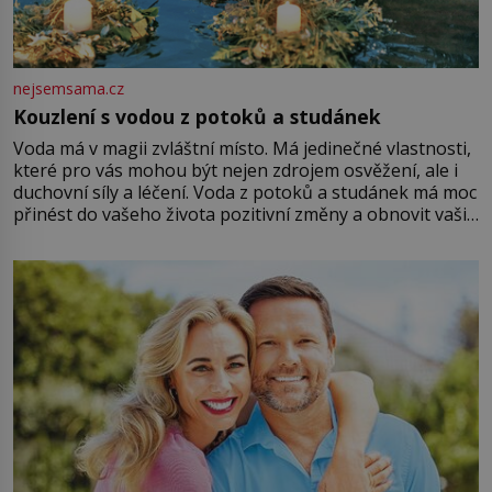
nejsemsama.cz
Kouzlení s vodou z potoků a studánek
Voda má v magii zvláštní místo. Má jedinečné vlastnosti,
které pro vás mohou být nejen zdrojem osvěžení, ale i
duchovní síly a léčení. Voda z potoků a studánek má moc
přinést do vašeho života pozitivní změny a obnovit vaši
energii. Využitím těchto přírodních zdrojů v magii
můžete obohatit své rituály a přinést do svého života
větší harmonii a klid. Je důležité