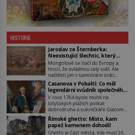
HISTORIE
Jaroslav ze Šternberka:
Neexistující šlechtic, který
z Moravy vyžene Mongoly
Mongolové se tlačí do Evropy a
hrozí, že ovládnou celý svět. Ale
naštěstí jim v samotném srdci
Evropy stojí v cestě malé, ale silné
Casanova v Pobaltí: Co měl
království, které dokáže
legendární svůdník společného
dobyvatelské hordy zastavit. Co
se svobodnými zednáři?
V roce 1764 byste mohli na
nedokáže žádná z asijských říší, co
lotyšských plážích potkat
nedokážou Němci – to dokáže
dobrodruha a sukničkáře Giacoma
český král. Nebo že by ne?
Casanovu. Jeho cesta k Baltskému
Mongolové od roku 1223 postupují
Římské ghetto: Místo, kam
moři však nebyla turistickým
podél Kaspického a Azovského
papež kamenem dohodil
výletem, ale ryze pracovní cestou
moře, […]
Ghetto je část města, kde musí žít,
se zištnými úmysly. Jaký cíl