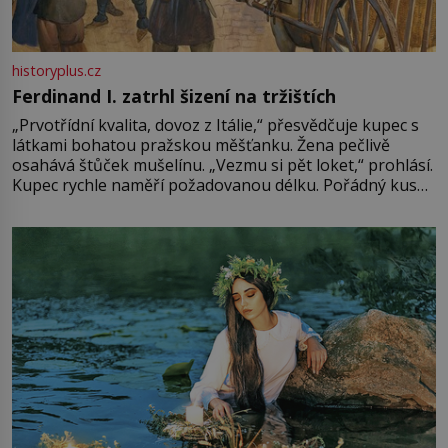
historyplus.cz
Ferdinand I. zatrhl šizení na tržištích
„Prvotřídní kvalita, dovoz z Itálie,“ přesvědčuje kupec s
látkami bohatou pražskou měšťanku. Žena pečlivě
osahává štůček mušelínu. „Vezmu si pět loket,“ prohlásí.
Kupec rychle naměří požadovanou délku. Pořádný kus
mu přitom zůstane za prsty… „Na šaty ho bude málo,
milostpaní. Stačí jenom na sukni,“ zhodnotí švadlena
množství růžového mušelínu. „Ošidili vás, podívejte.“
Vezme do ruky dřevěnou