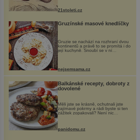
nejčastěji přitom postihuje palce na
nohou, a způsobuje bole...
21stoleti.cz
Gruzínské masové knedlíčky
Gruzie se nachází na rozhraní dvou
kontinentů a právě to se promítá i do
její kuchyně. Snoubí se v ní
evropské a asijské chutě a díky tomu
vznikají rozmanité a chuťově bohaté
pokrmy, které rozhodně st...
nejsemsama.cz
Balkánské recepty, dobroty z
dovolené
Měli jste se krásně, ochutnali jste
zajímavé pokrmy a rádi byste si ten
zážitek zopakovali? Není nic
snazšího. Pljeskavica (10 porcí)
Možná jste ji ochutnali na dovolené v
bývalé Jugoslávii, lze ji vi...
panidomu.cz