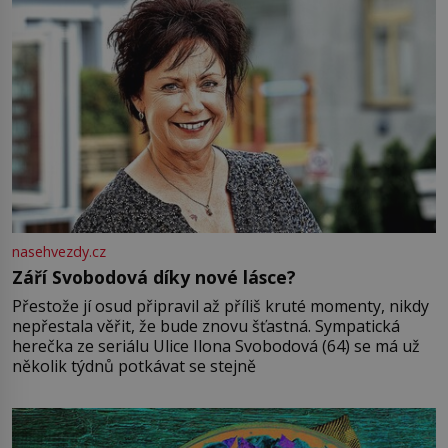
nasehvezdy.cz
Září Svobodová díky nové lásce?
Přestože jí osud připravil až příliš kruté momenty, nikdy
nepřestala věřit, že bude znovu šťastná. Sympatická
herečka ze seriálu Ulice Ilona Svobodová (64) se má už
několik týdnů potkávat se stejně