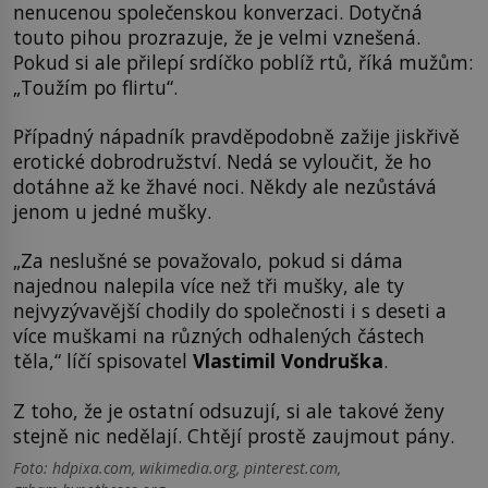
nenucenou společenskou konverzaci. Dotyčná
touto pihou prozrazuje, že je velmi vznešená.
Pokud si ale přilepí srdíčko poblíž rtů, říká mužům:
„Toužím po flirtu“.
Případný nápadník pravděpodobně zažije jiskřivě
erotické dobrodružství. Nedá se vyloučit, že ho
dotáhne až ke žhavé noci. Někdy ale nezůstává
jenom u jedné mušky.
„Za neslušné se považovalo, pokud si dáma
najednou nalepila více než tři mušky, ale ty
nejvyzývavější chodily do společnosti i s deseti a
více muškami na různých odhalených částech
těla,“ líčí spisovatel
Vlastimil Vondruška
.
Z toho, že je ostatní odsuzují, si ale takové ženy
stejně nic nedělají. Chtějí prostě zaujmout pány.
Foto: hdpixa.com, wikimedia.org, pinterest.com,