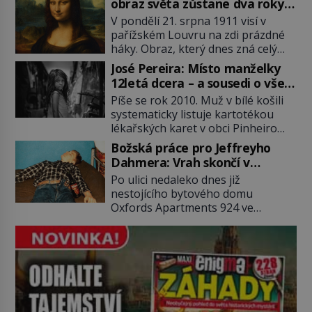
obraz světa zůstane dva roky
(1929–2018) viněný ze spoluúčasti
nezvěstný
V pondělí 21. srpna 1911 visí v
na 19 vraždách, vydírání a lichvy. A
pařížském Louvru na zdi prázdné
samozřejmě, krom toho je ještě
háky. Obraz, který dnes zná celý
drogový dealer, který neváhá
svět, je pryč. Zpočátku si nikdo
odstranit z cesty všechny práskače,
José Pereira: Místo manželky
nemyslí, že jde o krádež.
zatímco […]
12letá dcera – a sousedi o všem
Zaměstnanci jsou přesvědčeni, že
vědí!
Píše se rok 2010. Muž v bílé košili
Mona Lisa je jen v restaurátorské
systematicky listuje kartotékou
dílně nebo u fotografa. Když se
lékařských karet v obci Pinheiro
ukáže pravda, propukne jeden z
ležící asi 20 kilometrů od farmy s
největších honů na zloděje v […]
Božská práce pro Jeffreyho
podivínským majitelem. Něco tu
Dahmera: Vrah skončí v
nesedí. Ledaže… Ledaže by ta
tratolišti krve ve vězeňských
Po ulici nedaleko dnes již
mladá dívka z farmy byla ne
umývárnách
nestojícího bytového domu
manželkou, ale dcerou – a všechny
Oxfords Apartments 924 ve
ty děti byly zplozené v incestu. Na
wisconsinském Milwaukee se
sociálním odboru jednoho z […]
potácí zcela zmatený 14letý
Konerak Sinthasomphone. Když ho
zastaví policejní hlídka, ochable jí
nadiktuje adresu „jeho kamaráda“.
Strážníci ho dopraví zpět do
udaného bytu. Oním „kamarádem“