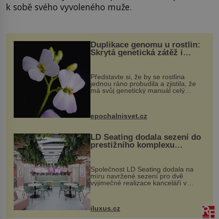
k sobě svého vyvoleného muže.
Duplikace genomu u rostlin:
Skrytá genetická zátěž i
evoluční výhoda
Představte si, že by se rostlina
jednou ráno probudila a zjistila, že
má svůj genetický manuál celý
dvakrát. Přesně to se občas v
přírodě stane – a podle nového
výzkumu to může být pro druhy
epochalnisvet.cz
vstupenka...
LD Seating dodala sezení do
prestižního komplexu
MediaCityUK v Salfordu
Společnost LD Seating dodala na
míru navržené sezení pro dvě
výjimečné realizace kanceláří v
areálu MediaCityUK v anglickém
Salfordu – konkrétně do budov Blue
Tower a Orange Tower. Komplex
iluxus.cz
budov Media...