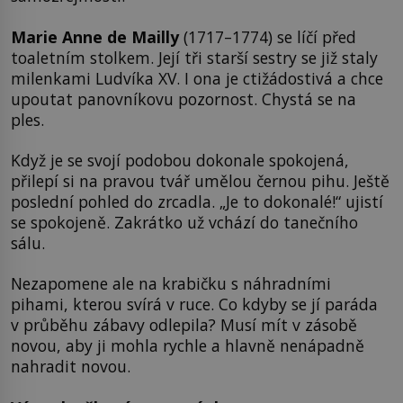
Marie Anne de Mailly
(1717–1774) se líčí před
toaletním stolkem. Její tři starší sestry se již staly
milenkami Ludvíka XV. I ona je ctižádostivá a chce
upoutat panovníkovu pozornost. Chystá se na
ples.
Když je se svojí podobou dokonale spokojená,
přilepí si na pravou tvář umělou černou pihu. Ještě
poslední pohled do zrcadla. „Je to dokonalé!“ ujistí
se spokojeně. Zakrátko už vchází do tanečního
sálu.
Nezapomene ale na krabičku s náhradními
pihami, kterou svírá v ruce. Co kdyby se jí paráda
v průběhu zábavy odlepila? Musí mít v zásobě
novou, aby ji mohla rychle a hlavně nenápadně
nahradit novou.