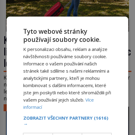
Tyto webové stránky
Kufr, který se konečně rozjede. Proč
používají soubory cookie.
lidé čekají na kolečka téměř pět tisíc
K personalizaci obsahu, reklam a analýze
návštěvnosti používáme soubory cookie.
let?
Informace o vašem používání našich
stránek také sdílíme s našimi reklamními a
Kolo patří k nejstarším vynálezům lidstva, ale kufr
analytickými partnery, kteří je mohou
na kolečkách se objevuje až ve 20. století. Po tisíce
kombinovat s dalšími informacemi, které
let lidé vláčejí těžká zavazadla v rukou, na zádech
jste jim poskytli nebo které shromáždili při
nebo je nakládají na povozy. Stačí přitom jediný
vašem používání jejich služeb.
Více
nápad, připevnit ke kufru kolečka. Jenže právě ten
informací
LIFESTYLE
nikdo dlouho nedostane. Až jednou se na letišti
ZOBRAZIT VŠECHNY PARTNERY
(1616)
ozve věta, která změní […]
→