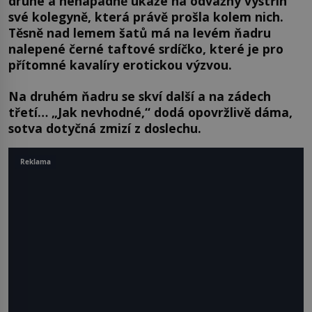
druhé a nenápadně ukáže na odvážný výstřih
své kolegyně, která právě prošla kolem nich.
Těsně nad lemem šatů má na levém ňadru
nalepené černé taftové srdíčko, které je pro
přítomné kavalíry erotickou výzvou.
Na druhém ňadru se skví další a na zádech
třetí… „Jak nevhodné,“ dodá opovržlivě dáma,
sotva dotyčná zmizí z doslechu.
Reklama