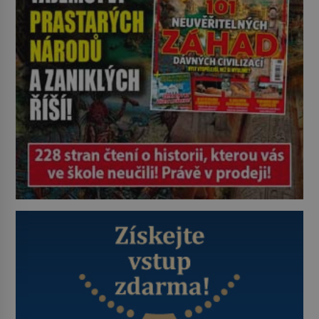
je ovšem jeden z nejslavnějších
vrahů, Jeffrey Dahmer (1960–1994).
Je 27. května 1991. […]