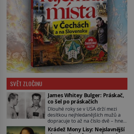
SVĚT ZLOČINU
James Whitey Bulger: Práskač,
co šel po práskačích
Dlouhé roky se v USA drží mezi
desítkou nejhledanějších mužů a
dopracuje to až na číslo dvě – hned
po Usámovi bin Ládinovi (1957–
Krádež Mony Lisy: Nejslavnější
2011). To je James „Whitey“ Bulger