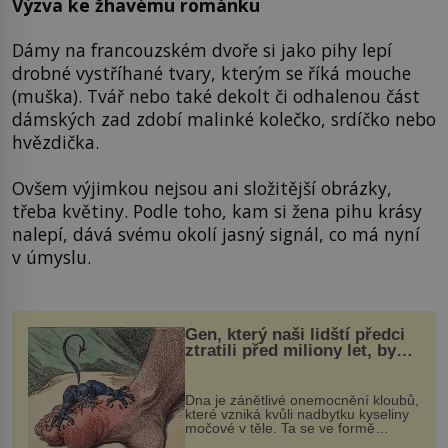
Výzva ke žhavému románku
Dámy na francouzském dvoře si jako pihy lepí
drobné vystříhané tvary, kterým se říká mouche
(muška). Tvář nebo také dekolt či odhalenou část
dámských zad zdobí malinké kolečko, srdíčko nebo
hvězdička.
Ovšem výjimkou nejsou ani složitější obrázky,
třeba květiny. Podle toho, kam si žena pihu krásy
nalepí, dává svému okolí jasný signál, co má nyní
v úmyslu.
Gen, který naši lidští předci
ztratili před miliony let, by
mohl pomoci s léčbou
„nemoci králů“
Dna je zánětlivé onemocnění kloubů,
které vzniká kvůli nadbytku kyseliny
močové v těle. Ta se ve formě
krystalků ukládá v blízkosti kloubů,