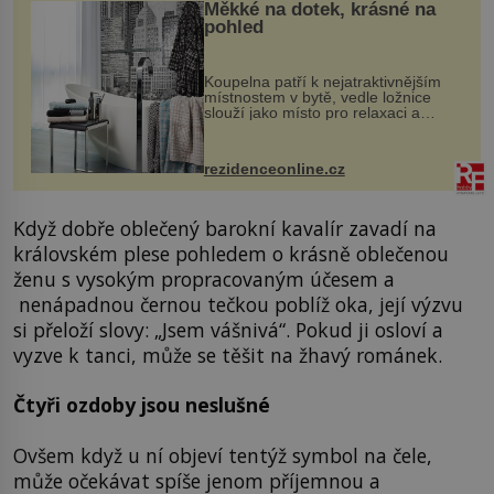
Měkké na dotek, krásné na
pohled
Koupelna patří k nejatraktivnějším
místnostem v bytě, vedle ložnice
slouží jako místo pro relaxaci a
odpočinek. Koupelnový textil –
ručníky, osušky a koberečky –
mohou jako mávnutím kouzelného
rezidenceonline.cz
proutku...
Když dobře oblečený barokní kavalír zavadí na
královském plese pohledem o krásně oblečenou
ženu s vysokým propracovaným účesem a
nenápadnou černou tečkou poblíž oka, její výzvu
si přeloží slovy: „Jsem vášnivá“. Pokud ji osloví a
vyzve k tanci, může se těšit na žhavý románek.
Čtyři ozdoby jsou neslušné
Ovšem když u ní objeví tentýž symbol na čele,
může očekávat spíše jenom příjemnou a