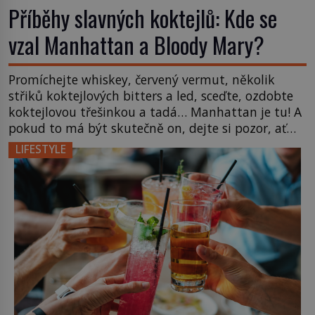
Příběhy slavných koktejlů: Kde se
vzal Manhattan a Bloody Mary?
Promíchejte whiskey, červený vermut, několik
střiků koktejlových bitters a led, sceďte, ozdobte
koktejlovou třešinkou a tadá… Manhattan je tu! A
pokud to má být skutečně on, dejte si pozor, ať
místo klasické americké rye whiskey či klidně
LIFESTYLE
bourbonu nepoužijete skotskou whisku. Co se
stane? Inu, koktejl bude stále skvělý, ale už to
nebude Manhattan ale […]