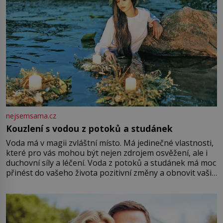
nejsemsama.cz
Kouzlení s vodou z potoků a studánek
Voda má v magii zvláštní místo. Má jedinečné vlastnosti,
které pro vás mohou být nejen zdrojem osvěžení, ale i
duchovní síly a léčení. Voda z potoků a studánek má moc
přinést do vašeho života pozitivní změny a obnovit vaši
energii. Využitím těchto přírodních zdrojů v magii
můžete obohatit své rituály a přinést do svého života
větší harmonii a klid. Je důležité