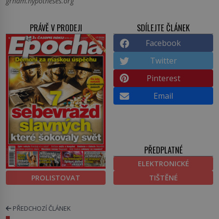
grham.hypotheses.org
PRÁVĚ V PRODEJI
SDÍLEJTE ČLÁNEK
Facebook
Twitter
Pinterest
Email
PŘEDPLATNÉ
ELEKTRONICKÉ
PROLISTOVAT
TIŠTĚNÉ
PŘEDCHOZÍ ČLÁNEK