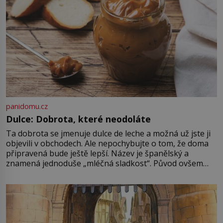
Průzkumu temné energie […]
panidomu.cz
Dulce: Dobrota, které neodoláte
Ta dobrota se jmenuje dulce de leche a možná už jste ji
objevili v obchodech. Ale nepochybujte o tom, že doma
připravená bude ještě lepší. Název je španělský a
znamená jednoduše „mléčná sladkost“. Původ ovšem
není úplně jednoznačný, o autorství této receptury se
pře hned několik latinskoamerických zemí a k tomu
Francie, kde se traduje,