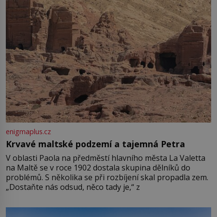
enigmaplus.cz
Krvavé maltské podzemí a tajemná Petra
V oblasti Paola na předměstí hlavního města La Valetta
na Maltě se v roce 1902 dostala skupina dělníků do
problémů. S několika se při rozbíjení skal propadla zem.
„Dostaňte nás odsud, něco tady je,“ z