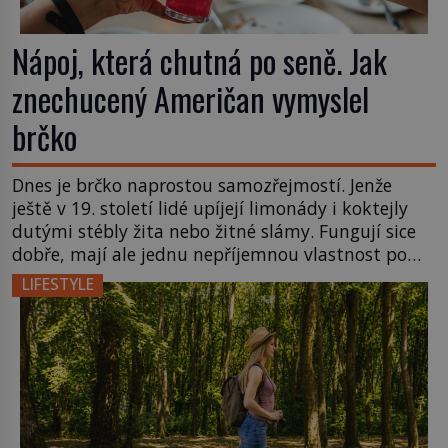
Nápoj, která chutná po seně. Jak
znechucený Američan vymyslel
brčko
Dnes je brčko naprostou samozřejmostí. Jenže
ještě v 19. století lidé upíjejí limonády i koktejly
dutými stébly žita nebo žitné slámy. Fungují sice
dobře, mají ale jednu nepříjemnou vlastnost po
chvíli se rozmáčejí a nápoji dodávají travnatou
LIFESTYLE
příchuť. Právě tahle drobná nepříjemnost přivede
amerického výrobce cigaretových náustků k
nápadu, který změní způsob pití po celém […]