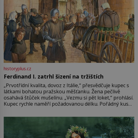
historyplus.cz
Ferdinand I. zatrhl šizení na tržištích
„Prvotřídní kvalita, dovoz z Itálie,“ přesvědčuje kupec s
látkami bohatou pražskou měšťanku. Žena pečlivě
osahává štůček mušelínu. „Vezmu si pět loket,“ prohlásí.
Kupec rychle naměří požadovanou délku. Pořádný kus
mu přitom zůstane za prsty… „Na šaty ho bude málo,
milostpaní. Stačí jenom na sukni,“ zhodnotí švadlena
množství růžového mušelínu. „Ošidili vás, podívejte.“
Vezme do ruky dřevěnou