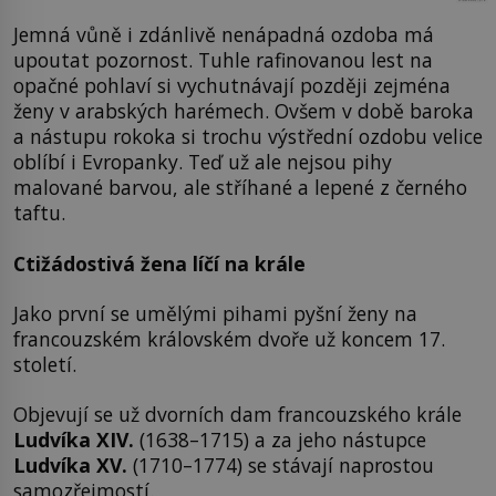
Jemná vůně i zdánlivě nenápadná ozdoba má
upoutat pozornost. Tuhle rafinovanou lest na
opačné pohlaví si vychutnávají později zejména
ženy v arabských harémech. Ovšem v době baroka
a nástupu rokoka si trochu výstřední ozdobu velice
oblíbí i Evropanky. Teď už ale nejsou pihy
malované barvou, ale stříhané a lepené z černého
taftu.
Ctižádostivá žena líčí na krále
Jako první se umělými pihami pyšní ženy na
francouzském královském dvoře už koncem 17.
století.
Objevují se už dvorních dam francouzského krále
Ludvíka XIV.
(1638–1715) a za jeho nástupce
Ludvíka XV.
(1710–1774) se stávají naprostou
samozřejmostí.