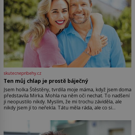
skutecnepribehy.cz
Ten můj chlap je prostě báječný
Jsem holka Štěstěny, tvrdila moje máma, když jsem doma
představila Mirka. Mohla na něm oči nechat. To nadšení
ji neopustilo nikdy. Myslím, že mi trochu záviděla, ale
nikdy jsem jí to neřekla. Tátu měla ráda, ale co si
pamatuji, tak jsme s Mirkem byli zamilovaní mnohem víc.
Jsme spolu moc rádi Tehdy byla jiná doba, když