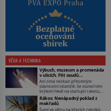
VĚDA A TECHNIKA
Výbuch, muzeum a promenáda
v ulicích. Pět osudů
nejslavnějších raketoplánů
Ani zima nezkazí přítomným
slavnostní okamžik. Se slunečními
brýlemi hledí na startující raketu,
která má do vesmíru vynést kromě
Rákos: Nenápadný poklad z
posádky také obyčejnou učitelku.
mokřadů
Po několika sekundách všem
Šumí ve větru na březích rybníků,
ztuhnou úsměvy, stroj totiž