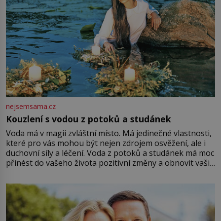
nejsemsama.cz
Kouzlení s vodou z potoků a studánek
Voda má v magii zvláštní místo. Má jedinečné vlastnosti,
které pro vás mohou být nejen zdrojem osvěžení, ale i
duchovní síly a léčení. Voda z potoků a studánek má moc
přinést do vašeho života pozitivní změny a obnovit vaši
energii. Využitím těchto přírodních zdrojů v magii
můžete obohatit své rituály a přinést do svého života
větší harmonii a klid. Je důležité