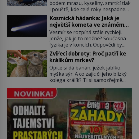
bodem mrazu, kyseliny, smrtící tlak
rostlina provází člověka už tisíce
i pouště, kde celé roky nespadne
let. Většina lidí vnímá rákos jen jako
jediná kapka deště. Na první
obyčejnou kulisu letního koupání.
Kosmická hádanka: Jaká je
pohled místa, kde nemůže
Stačí se však podívat […]
největší kometa ve známém
existovat vůbec nic. Přesto právě
vesmíru?
Vesmír se rozpíná stále rychleji.
tady vědci objevují organismy,
Jenže, jak je to možné? Současná
které posouvají hranice života.
fyzika je v koncích. Odpovědí by
Každý nový nález mění naše
mohla být hypotetická temná
představy o tom, co všechno
Zvířecí dobroty: Proč patří ke
energie. Právě na tu se zaměří
dokáže příroda a napovídá, kde
králíkům mrkev?
pozornost dvojice zkušených
bychom jednou […]
Opice si dá banán, ježek jablko,
astronomů. Namísto ní ale objeví
myška sýr. A co zajíc či jeho blízký
něco mnohem hmatatelnějšího.
kolega králík? Ti si samozřejmě
Naprosto rekordní kometu!
pochutnají na mrkvi! Proč jsou
Astronomové Pedro Bernardinelli a
podobné představy o potravě
Gary Bernstein mravenčí prací
zvířat často spíš mýty? Pokud máte
zkoumají archivní snímky v rámci
doma králíka, mrkev mu dát
Průzkumu temné energie […]
můžete. A nejspíš mu i bude
chutnat, ovšem měl by ji mít jen
jako občasný pamlsek. […]