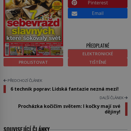
Pinterest
Email
PŘEDPLATNÉ
ELEKTRONICKÉ
PROLISTOVAT
TIŠTĚNÉ
PŘEDCHOZÍ ČLÁNEK
6 technik poprav: Lidská fantazie nezná mezí!
DALŠÍ ČLÁNEK
Procházka kočičím světem: I kočky mají své
dějiny!
SOUVISEJÍCÍ ČLÁNKY