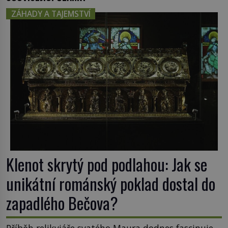
ZÁHADY A TAJEMSTVÍ
Klenot skrytý pod podlahou: Jak se
unikátní románský poklad dostal do
zapadlého Bečova?
Příběh relikviáře svatého Maura dodnes fascinuje