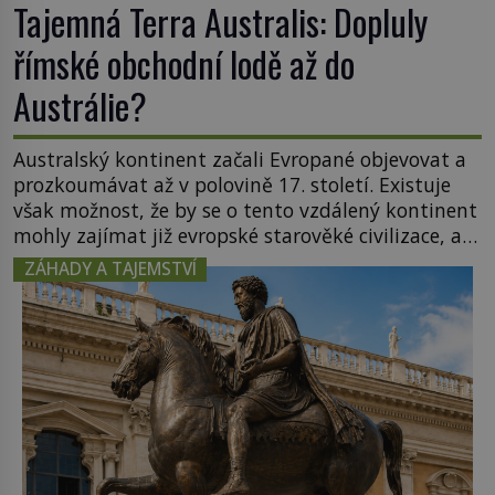
Tajemná Terra Australis: Dopluly
římské obchodní lodě až do
Austrálie?
Australský kontinent začali Evropané objevovat a
prozkoumávat až v polovině 17. století. Existuje
však možnost, že by se o tento vzdálený kontinent
mohly zajímat již evropské starověké civilizace, a
to o 15 století dříve? Již od starověku kartografové
ZÁHADY A TAJEMSTVÍ
zakreslovali do map záhadný kontinent Terra
Australis – Jižní zemi. Proč? Do jisté míry to byl
smysl pro […]