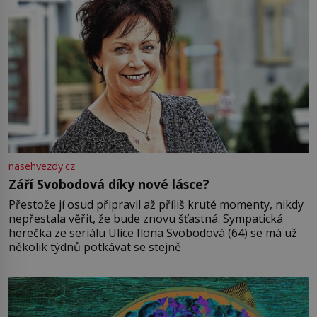
nasehvezdy.cz
Září Svobodová díky nové lásce?
Přestože jí osud připravil až příliš kruté momenty, nikdy
nepřestala věřit, že bude znovu šťastná. Sympatická
herečka ze seriálu Ulice Ilona Svobodová (64) se má už
několik týdnů potkávat se stejně