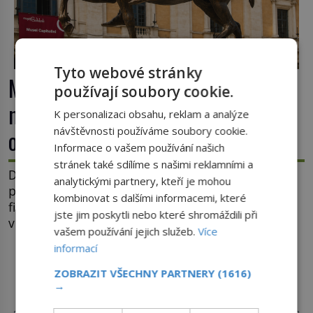
Tyto webové stránky
Marcus Aurelius: Filozof na trůně,
používají soubory cookie.
nebo unavený vládce závislý na
K personalizaci obsahu, reklam a analýze
návštěvnosti používáme soubory cookie.
opiu?
Informace o vašem používání našich
stránek také sdílíme s našimi reklamními a
Dějiny si římského císaře Marca Aurelia (121–180)
analytickými partnery, kteří je mohou
pamatují jako moudrého vládce s vášní pro
kombinovat s dalšími informacemi, které
filozofii, byť musíme tuto moudrost vnímat
jste jim poskytli nebo které shromáždili při
v kontextu jeho postavení i doby, ve které žil.
vašem používání jejich služeb.
Více
Máme však nyní rozbít tuto obecně přijímanou
informací
pravdu na padrť a prohlásit, že to byl jen životem
DALŠÍ ČLÁNKY Z RUBRIKY ›
unavený a drogou ovládaný muž? Marcus Aurelius
ZOBRAZIT VŠECHNY PARTNERY
(1616)
→
byl zastáncem stoicismu, učení, […]