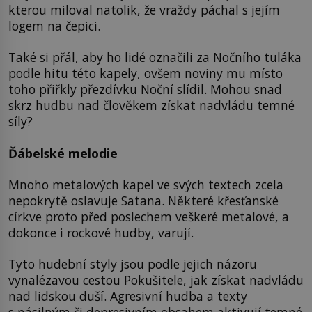
kterou miloval natolik, že vraždy páchal s jejím
logem na čepici.
Také si přál, aby ho lidé označili za Nočního tuláka
podle hitu této kapely, ovšem noviny mu místo
toho přiřkly přezdívku Noční slídil. Mohou snad
skrz hudbu nad člověkem získat nadvládu temné
síly?
Ďábelské melodie
Mnoho metalových kapel ve svých textech zcela
nepokrytě oslavuje Satana. Některé křesťanské
církve proto před poslechem veškeré metalové, a
dokonce i rockové hudby, varují.
Tyto hudební styly jsou podle jejich názoru
vynalézavou cestou Pokušitele, jak získat nadvládu
nad lidskou duší. Agresivní hudba a texty