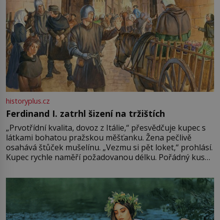
historyplus.cz
Ferdinand I. zatrhl šizení na tržištích
„Prvotřídní kvalita, dovoz z Itálie,“ přesvědčuje kupec s
látkami bohatou pražskou měšťanku. Žena pečlivě
osahává štůček mušelínu. „Vezmu si pět loket,“ prohlásí.
Kupec rychle naměří požadovanou délku. Pořádný kus
mu přitom zůstane za prsty… „Na šaty ho bude málo,
milostpaní. Stačí jenom na sukni,“ zhodnotí švadlena
množství růžového mušelínu. „Ošidili vás, podívejte.“
Vezme do ruky dřevěnou