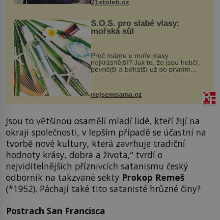
21stoleti.cz
S.O.S. pro slabé vlasy:
mořská sůl
Proč máme u moře vlasy
nejkrásnější? Jak to, že jsou hebčí,
pevnější a bohatší už po prvním
vykoupání? Protože sůl obsažená v
mořské vodě má blahodárný vliv.
Nejen na tělo a pokožku, ale i na
nejsemsama.cz
vlasy. ...
Jsou to většinou osamělí mladí lidé, kteří žijí na
okraji společnosti, v lepším případě se účastní na
tvorbě nové kultury, která zavrhuje tradiční
hodnoty krásy, dobra a života,“ tvrdí o
nejviditelnějších příznivcích satanismu český
odborník na takzvané sekty
Prokop Remeš
(*1952). Páchají také tito satanisté hrůzné činy?
Postrach San Francisca