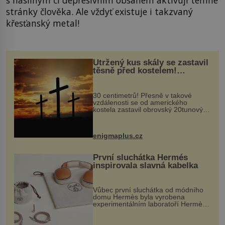
s násilným či depresivním obsahem aktivují temné
stránky člověka. Ale vždyť existuje i takzvaný
křesťanský metal!
Utržený kus skály se zastavil
těsně před kostelem!
Ochránila ho boží síla?
30 centimetrů! Přesně v takové
vzdálenosti se od amerického
kostela zastavil obrovský 20tunový
balvan, který se v květnu 2014
nečekaně odtrhl od nedaleké skály
při její demolici. Podle místních stojí
enigmaplus.cz
...
První sluchátka Hermés
inspirovala slavná kabelka
Vůbec první sluchátka od módního
domu Hermès byla vyrobena
experimentálním laboratoří Hermès
Ateliers Horizons. Elegantní gadget
si vyžádal dva roky vývoje a chlubí