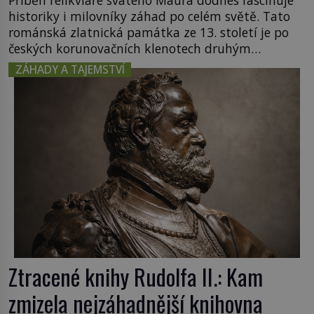
historiky i milovníky záhad po celém světě. Tato
románská zlatnická památka ze 13. století je po
českých korunovačních klenotech druhým
nejcennějším movitým majetkem v České
ZÁHADY A TAJEMSTVÍ
republice. Přestože byl klenot v roce 1985 po
dramatickém pátrání kriminalistů úspěšně
nalezen, jeho minulost stále obestírá hustá mlha.
Otázky, jak přesně se tato […]
Ztracené knihy Rudolfa II.: Kam
zmizela nejzáhadnější knihovna