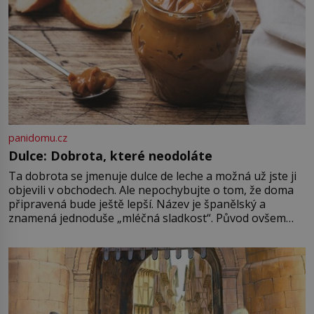
panidomu.cz
Dulce: Dobrota, které neodoláte
Ta dobrota se jmenuje dulce de leche a možná už jste ji
objevili v obchodech. Ale nepochybujte o tom, že doma
připravená bude ještě lepší. Název je španělský a
znamená jednoduše „mléčná sladkost“. Původ ovšem
není úplně jednoznačný, o autorství této receptury se
pře hned několik latinskoamerických zemí a k tomu
Francie, kde se traduje,