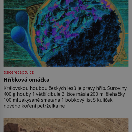
tisicereceptu.cz
Hříbková omáčka
Královskou houbou českých lesů je pravý hřib. Suroviny
400 g houby 1 větší cibule 2 lžíce másla 200 ml šlehačky
100 ml zakysané smetana 1 bobkový list 5 kuliček
nového koření petrželka ne