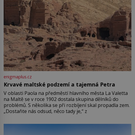
enigmaplus.cz
Krvavé maltské podzemí a tajemná Petra
V oblasti Paola na předměstí hlavního města La Valetta
na Maltě se v roce 1902 dostala skupina dělníků do
problémů. S několika se při rozbíjení skal propadla zem.
„Dostaňte nás odsud, něco tady je,“ z