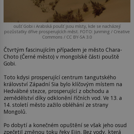
oušť Gobi i Arabská poušť jsou místy, kde se nacházejí
pozůstatky dříve prosperujících měst. FOTO: Junming / Creative
Commons / CC BY-SA 3.0
Čtvrtým fascinujícím případem je město Chara-
Choto (Černé město) v mongolské části pouště
Gobi.
Toto kdysi prosperující centrum tangutského
království Západní Sia bylo klíčovým místem na
Hedvábné stezce, prosperující z obchodu a
zemědělství díky odklonění říčních vod. Ve 13. a
14. století město zažilo obléhání ze strany
Mongolů.
Po dobytí a konečném opuštění se však jeho osud
zpečetil změnou toku řeky Ejin. Bez vody, která