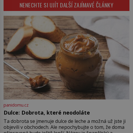
Napoleon Bonaparte (1769–1821)
NENECHTE SI UJÍT DALŠÍ ZAJÍMAVÉ ČLÁNKY
má pro malbu slabost, a tak si ji
ještě jako první konzul přemístí do
své ložnice v Tuilerisjkém […]
panidomu.cz
Dulce: Dobrota, které neodoláte
Ta dobrota se jmenuje dulce de leche a možná už jste ji
objevili v obchodech. Ale nepochybujte o tom, že doma