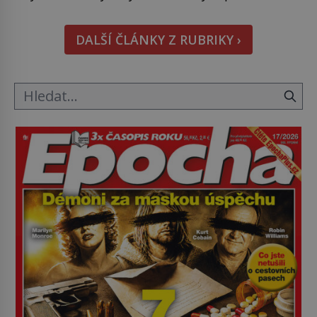
cestou se zištnými úmysly. Jaký cíl Casanova
sledoval, když se například procházel uličkami
DALŠÍ ČLÁNKY Z RUBRIKY ›
lotyšské Rigy? Casanova v Pobaltí kontaktoval
tamní zednářské lóže. Nebyl v této oblasti žádným
nováčkem, protože do zednářské […]