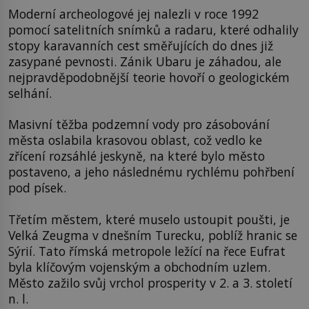
Moderní archeologové jej nalezli v roce 1992
pomocí satelitních snímků a radaru, které odhalily
stopy karavanních cest směřujících do dnes již
zasypané pevnosti. Zánik Ubaru je záhadou, ale
nejpravděpodobnější teorie hovoří o geologickém
selhání.
Masivní těžba podzemní vody pro zásobování
města oslabila krasovou oblast, což vedlo ke
zřícení rozsáhlé jeskyně, na které bylo město
postaveno, a jeho následnému rychlému pohřbení
pod písek.
Třetím městem, které muselo ustoupit poušti, je
Velká Zeugma v dnešním Turecku, poblíž hranic se
Sýrií. Tato římská metropole ležící na řece Eufrat
byla klíčovým vojenským a obchodním uzlem.
Město zažilo svůj vrchol prosperity v 2. a 3. století
n. l.