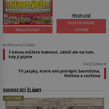
PŘEDPLATNÉ
ELEKTRONICKÉ
PROLISTOVAT
TIŠTĚNÉ
PŘEDCHOZÍ ČLÁNEK
S kávou můžete hubnout, záleží ale na tom,
kdy ji pijete
DALŠÍ ČLÁNEK
Tři jazyky, které umí potrápit: barmština,
finština a cezština
SOUVISEJÍCÍ ČLÁNKY
HISTORIE