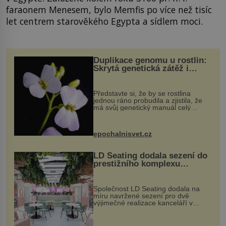
faraonem Menesem, bylo Memfis po více než tisíc
let centrem starověkého Egypta a sídlem moci.
Duplikace genomu u rostlin:
Skrytá genetická zátěž i
evoluční výhoda
Představte si, že by se rostlina
jednou ráno probudila a zjistila, že
má svůj genetický manuál celý
dvakrát. Přesně to se občas v
přírodě stane – a podle nového
výzkumu to může být pro druhy
epochalnisvet.cz
vstupenka...
LD Seating dodala sezení do
prestižního komplexu
MediaCityUK v Salfordu
Společnost LD Seating dodala na
míru navržené sezení pro dvě
výjimečné realizace kanceláří v
areálu MediaCityUK v anglickém
Salfordu – konkrétně do budov Blue
Tower a Orange Tower. Komplex