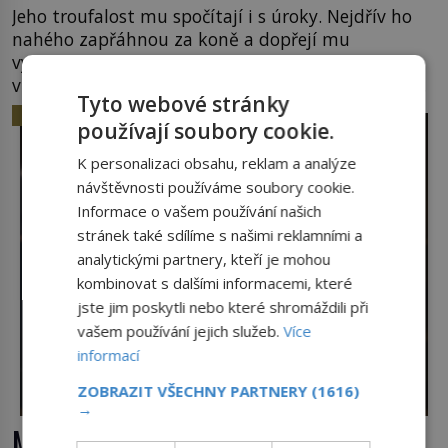
Jeho troufalost mu spočítají i s úroky. Nejdřív ho
nahého zapřáhnou za koně a dopřejí mu
vyhlídkovou trasu kolem Londýna. Když ho pak
věší, myslí si, že útrapy skončily. Těsně předtím,
Tyto webové stránky
než ztratí vědomí ho odříznou a začnou jeho tělo
HISTORIE
používají soubory cookie.
zbavovat orgánů. Chvíli ještě vnímá, pak ho
vysvobodí bezvědomí a smrt. Do posledního
K personalizaci obsahu, reklam a analýze
doušku Kdo: Sokrates […]
návštěvnosti používáme soubory cookie.
Informace o vašem používání našich
stránek také sdílíme s našimi reklamními a
analytickými partnery, kteří je mohou
kombinovat s dalšími informacemi, které
jste jim poskytli nebo které shromáždili při
vašem používání jejich služeb.
Více
informací
ZOBRAZIT VŠECHNY PARTNERY
(1616)
→
Mechanismus z Antikythéry: Nové