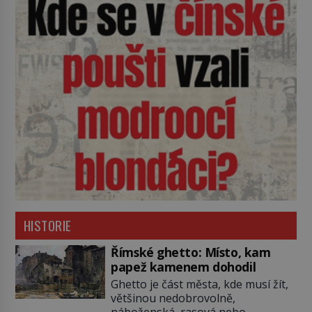
HISTORIE
Římské ghetto: Místo, kam
papež kamenem dohodil
Ghetto je část města, kde musí žít,
většinou nedobrovolně,
náboženská, rasová nebo