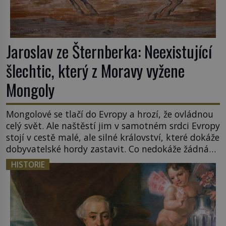
Jaroslav ze Šternberka: Neexistující
šlechtic, který z Moravy vyžene
Mongoly
Mongolové se tlačí do Evropy a hrozí, že ovládnou
celý svět. Ale naštěstí jim v samotném srdci Evropy
stojí v cestě malé, ale silné království, které dokáže
dobyvatelské hordy zastavit. Co nedokáže žádná
z asijských říší, co nedokážou Němci – to dokáže
HISTORIE
český král. Nebo že by ne? Mongolové od roku 1223
postupují podél Kaspického a Azovského moře, […]