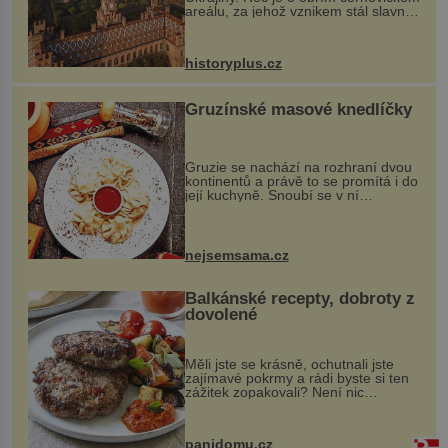
areálu, za jehož vznikem stál slavný
český architekt Josef Hlávka. Ten si
na něm dal mimořádně záležet. Jeho
stavební plány by při ...
historyplus.cz
Gruzínské masové knedlíčky
Gruzie se nachází na rozhraní dvou
kontinentů a právě to se promítá i do
její kuchyně. Snoubí se v ní
evropské a asijské chutě a díky tomu
vznikají rozmanité a chuťově bohaté
pokrmy, které rozhodně st...
nejsemsama.cz
Balkánské recepty, dobroty z
dovolené
Měli jste se krásně, ochutnali jste
zajímavé pokrmy a rádi byste si ten
zážitek zopakovali? Není nic
snazšího. Pljeskavica (10 porcí)
Možná jste ji ochutnali na dovolené v
bývalé Jugoslávii, lze ji vi...
panidomu.cz