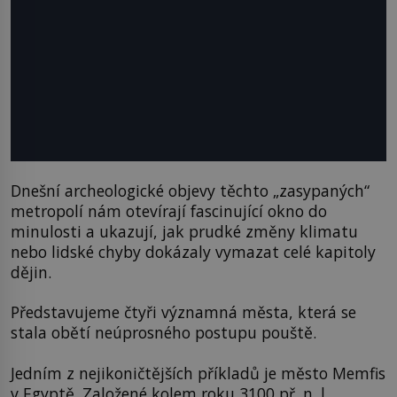
Dnešní archeologické objevy těchto „zasypaných“
metropolí nám otevírají fascinující okno do
minulosti a ukazují, jak prudké změny klimatu
nebo lidské chyby dokázaly vymazat celé kapitoly
dějin.
Představujeme čtyři významná města, která se
stala obětí neúprosného postupu pouště.
Jedním z nejikoničtějších příkladů je město Memfis
v Egyptě. Založené kolem roku 3100 př. n. l.