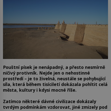
Pouštní písek je nenápadný, a přesto nesmírně
ničivý protivník. Nejde jen o nehostinné
prostředí – je to živelná, neustále se pohybující
síla, která během tisíciletí dokázala pohltit celá
města, kultury i kdysi mocné říše.
Zatímco některé dávné civilizace dokázaly
tvrdým podmínkám vzdorovat, jiné zmizely pod