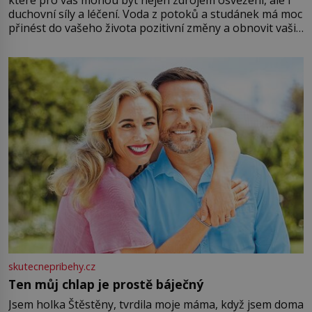
duchovní síly a léčení. Voda z potoků a studánek má moc
přinést do vašeho života pozitivní změny a obnovit vaši
energii. Využitím těchto přírodních zdrojů v magii
můžete obohatit své rituály a přinést do svého života
větší harmonii a klid. Je důležité
skutecnepribehy.cz
Ten můj chlap je prostě báječný
Jsem holka Štěstěny, tvrdila moje máma, když jsem doma