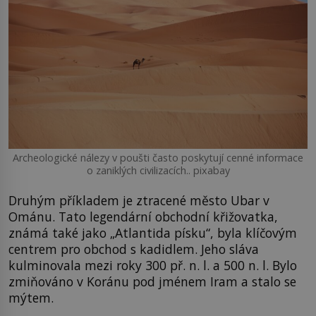
Archeologické nálezy v poušti často poskytují cenné informace
o zaniklých civilizacích.. pixabay
Druhým příkladem je ztracené město Ubar v
Ománu. Tato legendární obchodní křižovatka,
známá také jako „Atlantida písku“, byla klíčovým
centrem pro obchod s kadidlem. Jeho sláva
kulminovala mezi roky 300 př. n. l. a 500 n. l. Bylo
zmiňováno v Koránu pod jménem Iram a stalo se
mýtem.