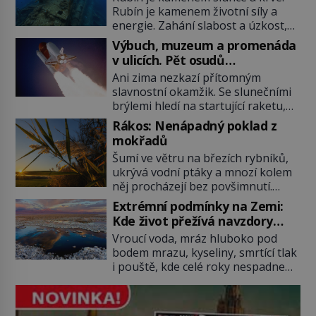
Rubín je kamenem životní síly a
energie. Zahání slabost a úzkost,
posiluje srdce. Rubín je dobrým
Výbuch, muzeum a promenáda
jménem pro neživý stroj, kterému
v ulicích. Pět osudů
člověk prokázal čest nezmizet
nejslavnějších raketoplánů
Ani zima nezkazí přítomným
v tavicí peci a našel mu místo
slavnostní okamžik. Se slunečními
k poslednímu odpočinku. Je druhá
brýlemi hledí na startující raketu,
polovina 50. let minulého století.
která má do vesmíru vynést kromě
Nálože spočítány, umístěny a
Rákos: Nenápadný poklad z
posádky také obyčejnou učitelku.
odpáleny. Trup ponorky nabírá
mokřadů
Po několika sekundách všem
vodu […]
Šumí ve větru na březích rybníků,
ztuhnou úsměvy, stroj totiž
ukrývá vodní ptáky a mnozí kolem
exploduje. Jejich konstrukce není
něj procházejí bez povšimnutí.
z levného kraje, daňové poplatníky
Přesto právě rákos pomáhal stavět
stojí miliardy dolarů. Na druhou
Extrémní podmínky na Zemi:
domy, vyrábět lodě, zapisovat první
stranu zvládnou jen představitelné
Kde život přežívá navzdory
texty a inspiroval řadu pověstí.
věci. Na malé kousky Název:
všemu
Vroucí voda, mráz hluboko pod
Tato skromná, ale užitečná
Columbia První […]
bodem mrazu, kyseliny, smrtící tlak
rostlina provází člověka už tisíce
i pouště, kde celé roky nespadne
let. Většina lidí vnímá rákos jen jako
jediná kapka deště. Na první
obyčejnou kulisu letního koupání.
pohled místa, kde nemůže
Stačí se však podívat […]
existovat vůbec nic. Přesto právě