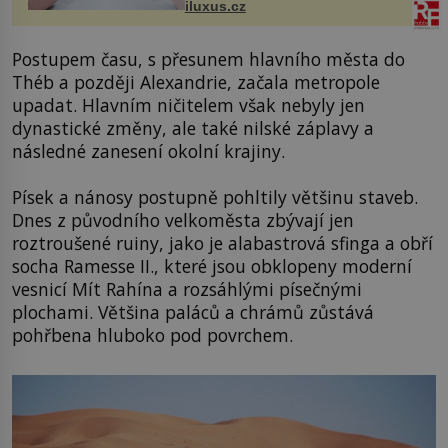
iluxus.cz
budov Media...
Postupem času, s přesunem hlavního města do
Théb a později Alexandrie, začala metropole
upadat. Hlavním ničitelem však nebyly jen
dynastické změny, ale také nilské záplavy a
následné zanesení okolní krajiny.
Písek a nánosy postupně pohltily většinu staveb.
Dnes z původního velkoměsta zbývají jen
roztroušené ruiny, jako je alabastrová sfinga a obří
socha Ramesse II., které jsou obklopeny moderní
vesnicí Mít Rahína a rozsáhlými písečnými
plochami. Většina paláců a chrámů zůstává
pohřbena hluboko pod povrchem.