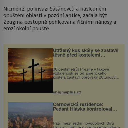
Nicméně, po invazi Sásánovců a následném
opuštění oblasti v pozdní antice, začala být
Zeugma postupně pohlcována říčními nánosy a
erozí okolní pouště.
Utržený kus skály se zastavil
těsně před kostelem!
Ochránila ho boží síla?
30 centimetrů! Přesně v takové
vzdálenosti se od amerického
kostela zastavil obrovský 20tunový
balvan, který se v květnu 2014
nečekaně odtrhl od nedaleké skály
při její demolici. Podle místních stojí
enigmaplus.cz
...
Černovická rezidence:
Pedant Hlávka kontroloval
každou cihlu
Patří mezi sedm novodobých divů
Ukrajiny. Řeč je o obřím černovickém