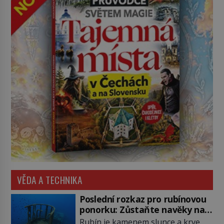
VĚDA A TECHNIKA
Poslední rozkaz pro rubínovou
ponorku: Zůstaňte navěky na
mořském dně!
Rubín je kamenem slunce a krve.