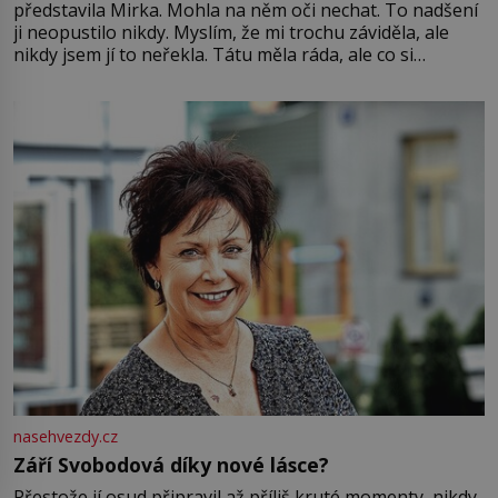
představila Mirka. Mohla na něm oči nechat. To nadšení
ji neopustilo nikdy. Myslím, že mi trochu záviděla, ale
nikdy jsem jí to neřekla. Tátu měla ráda, ale co si
pamatuji, tak jsme s Mirkem byli zamilovaní mnohem víc.
Jsme spolu moc rádi Tehdy byla jiná doba, když
nasehvezdy.cz
Září Svobodová díky nové lásce?
Přestože jí osud připravil až příliš kruté momenty, nikdy