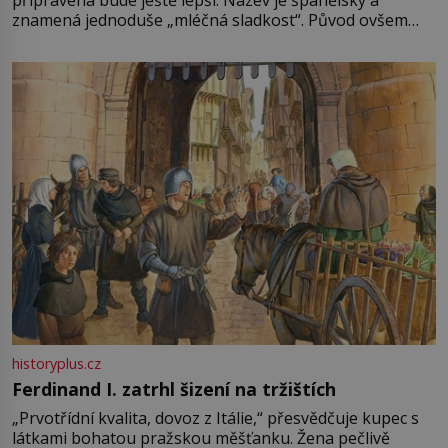
připravená bude ještě lepší. Název je španělský a
znamená jednoduše „mléčná sladkost“. Původ ovšem
není úplně jednoznačný, o autorství této receptury se
pře hned několik latinskoamerických zemí a k tomu
Francie, kde se traduje,
historyplus.cz
Ferdinand I. zatrhl šizení na tržištích
„Prvotřídní kvalita, dovoz z Itálie,“ přesvědčuje kupec s
látkami bohatou pražskou měšťanku. Žena pečlivě