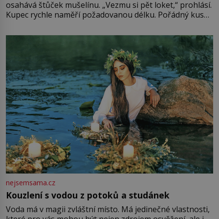
osahává štůček mušelínu. „Vezmu si pět loket,“ prohlásí.
Kupec rychle naměří požadovanou délku. Pořádný kus
mu přitom zůstane za prsty… „Na šaty ho bude málo,
milostpaní. Stačí jenom na sukni,“ zhodnotí švadlena
množství růžového mušelínu. „Ošidili vás, podívejte.“
Vezme do ruky dřevěnou
nejsemsama.cz
Kouzlení s vodou z potoků a studánek
Voda má v magii zvláštní místo. Má jedinečné vlastnosti,
které pro vás mohou být nejen zdrojem osvěžení, ale i