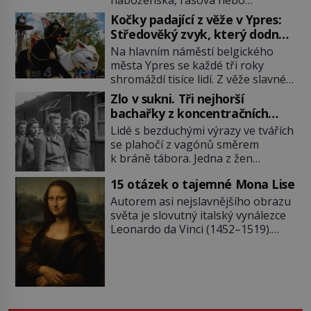
národnostní menšina obyvatel.
Kočky padající z věže v Ypres:
Bohaté historické zkušenosti mají s
Středověký zvyk, který dodnes
takovým životem Židé. Už od
budí rozpaky
Na hlavním náměstí belgického
středověku jsou totiž v každou
města Ypres se každé tři roky
chvíli nuceni v nějakém žít. Mezi ty
shromáždí tisíce lidí. Z věže slavné
nejslavnější patří i římské ghetto
tržnice létají do davu kočky, diváci
založené v roce 1555. Pokud jde o
Zlo v sukni. Tři nejhorší
jásají a snaží se je chytit. Naštěstí
vztah k Židům, nemá se Řím čím
bachařky z koncentračních
už nejde o živá zvířata, ale jenom o
chlubit. […]
táborů
Lidé s bezduchými výrazy ve tvářích
plyšové suvenýry. Kdysi to ale bylo
se plahočí z vagónů směrem
jinak. Tato veselá podívaná
k bráně tábora. Jedna z žen
připomíná jeden z nejpodivnějších
pohlédne přímo na dozorkyni a
a zároveň nejkrutějších zvyků […]
15 otázek o tajemné Mona Lise
jejich oči se setkají. Místo soucitu
však přichází gesto, které
Autorem asi nejslavnějšího obrazu
nebožačku posílá rovnou do
světa je slovutný italský vynálezce
plynové komory. Jména jako Rudolf
Leonardo da Vinci (1452–1519).
Höss (1901–1947), Josef Mengele
Jenže jeho nevinně usmívající dámu
(1911–1979) či Heinrich Himmler
obklopují otazníky, na některé
(1900–1945) zná každý, o koho se
historici odpověď objeví, jiné
historie jen otřela. Jenže […]
zůstanou nezodpovězené. Kam si ji
pověsil Napoleon? Samotný císař