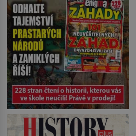
tady vědci objevují organismy,
které posouvají hranice života.
Každý nový nález mění naše
představy o tom, co všechno
dokáže příroda a napovídá, kde
bychom jednou […]